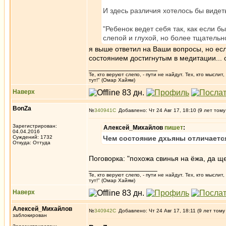
И здесь различия хотелось бы видет
"Ребенок ведет себя так, как если б
слепой и глухой, но более тщатель
я выше ответил на Ваши вопросы, но ес
состоянием достигнутым в медитации... 
_________________
Те, кто веруют слепо, - пути не найдут. Тех, кто мысли
тут!" (Омар Хайям)
Наверх
BonZa
№
340941
Добавлено: Чт 24 Авг 17, 18:10 (9 лет тому
Зарегистрирован:
Алексей_Михайлов
пишет
:
04.04.2016
Суждений: 1732
Чем состояние дхьяны отличается
Откуда: Oттyдa
Поговорка: "похожа свинья на ёжа, да ще
_________________
Те, кто веруют слепо, - пути не найдут. Тех, кто мысли
тут!" (Омар Хайям)
Наверх
Алексей_Михайлов
№
340942
Добавлено: Чт 24 Авг 17, 18:11 (9 лет тому
заблокирован