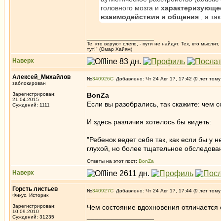
головного мозга и
характеризующе
взаимодействия и общения
, а та
_________________
Те, кто веруют слепо, - пути не найдут. Тех, кто мысли
тут!" (Омар Хайям)
Наверх
Алексей_Михайлов
№
340926
Добавлено: Чт 24 Авг 17, 17:42 (9 лет тому
заблокирован
Зарегистрирован:
BonZa
21.04.2015
Если вы разобрались, так скажите: чем 
Суждений: 1111
И здесь различия хотелось бы видеть:
"Ребенок ведет себя так, как если бы у 
глухой, но более тщательное обследова
Ответы на этот пост:
BonZa
Наверх
Горсть листьев
№
340927
Добавлено: Чт 24 Авг 17, 17:44 (9 лет тому
Фикус, Историк
Зарегистрирован:
Чем состояние вдохновения отличается 
10.09.2010
_________________
Суждений: 31235