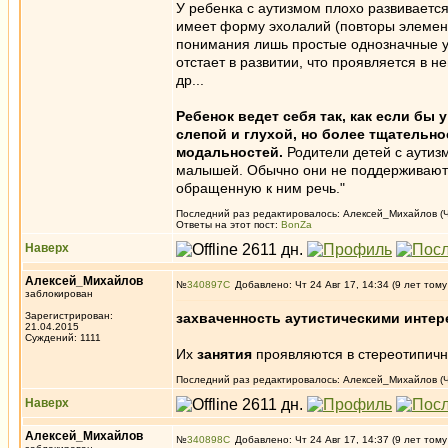
У ребенка с аутизмом плохо развивается
имеет форму эхолалий (повторы элемент
понимания лишь простые однозначные ука
отстает в развитии, что проявляется в не
др...
Ребенок ведет себя так, как если бы 
слепой и глухой, но более тщательн
модальностей.
Родители детей с аутизм
малышей. Обычно они не поддерживают к
обращенную к ним речь."
Последний раз редактировалось: Алексей_Михайлов (Чт 
Ответы на этот пост:
BonZa
Наверх
Алексей_Михайлов
№
340897
Добавлено: Чт 24 Авг 17, 14:34 (9 лет тому
заблокирован
Зарегистрирован:
захваченность аутистическими интер
21.04.2015
Суждений: 1111
Их
занятия
проявляются в стереотипич
Последний раз редактировалось: Алексей_Михайлов (Чт 
Наверх
Алексей_Михайлов
№
340898
Добавлено: Чт 24 Авг 17, 14:37 (9 лет тому