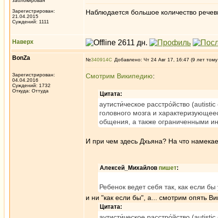
заблокирован
Зарегистрирован:
Наблюдается большое количество речев
21.04.2015
Суждений: 1111
Наверх
BonZa
№
340914
Добавлено: Чт 24 Авг 17, 16:47 (9 лет тому
Зарегистрирован:
Смотрим Википедию
:
04.04.2016
Суждений: 1732
Откуда: Oттyдa
Цитата:
аутисти́ческое расстро́йство (autis
головного мозга и характеризующе
общения, а также ограниченными и
И при чем здесь Дхьяна? На что намека
Алексей_Михайлов
пишет
:
Ребенок ведет себя так, как если б
и ни "как если бы", а... смотрим опять В
Цитата:
аутисти́ческое расстро́йство (autis