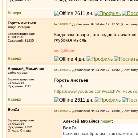
Суждений: 1111
Наверх
Горсть листьев
№
340936
Добавлено: Чт 24 Авг 17, 17:51 (9 лет тому
Фикус, Историк
Зарегистрирован:
Когда вам говорят, что ведро отличаетс
10.09.2010
глубокая мысль.
Суждений: 31235
_________________
нео-буддист
Наверх
Алексей_Михайлов
№
340938
Добавлено: Чт 24 Авг 17, 18:02 (9 лет тому
заблокирован
Зарегистрирован:
Горсть листьев
21.04.2015
:)
Суждений: 1111
https://www.youtube.com/watch?v=Fc5u7
Наверх
BonZa
№
340939
Добавлено: Чт 24 Авг 17, 18:06 (9 лет тому
Зарегистрирован:
Алексей_Михайлов
пишет
:
04.04.2016
Суждений: 1732
BonZa
Откуда: Oттyдa
Если вы разобрались, так скажите: 