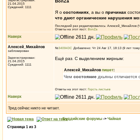
Зарегистрирован:
BonZa
21.04.2015
Суждений: 1111
Я о
состояниях
, а вы о
причинах
состоя
что дают органические нарушения моз
Последний раз редактировалось: Алексей_Михайлов (Чт 
Ответы на этот пост:
BonZa
Наверх
Алексей_Михайлов
№
340943
Добавлено: Чт 24 Авг 17, 18:13 (9 лет тому
заблокирован
Зарегистрирован:
Ещё раз. С выделением жирным:
21.04.2015
Суждений: 1111
Алексей_Михайлов
пишет
:
Чем
состояние
дхьяны отличается 
Ответы на этот пост:
Горсть листьев
Наверх
Тред сейчас никто не читает.
Буддийские форумы
->
Чайная
Страница
1
из
3