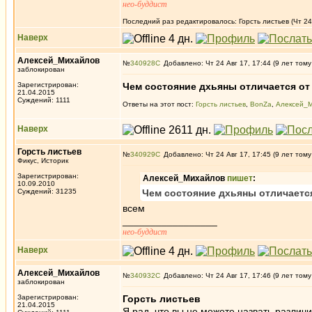
нео-буддист
Последний раз редактировалось: Горсть листьев (Чт 24 
Наверх
Алексей_Михайлов
№
340928
Добавлено: Чт 24 Авг 17, 17:44 (9 лет тому
заблокирован
Зарегистрирован:
Чем состояние дхьяны отличается от
21.04.2015
Суждений: 1111
Ответы на этот пост:
Горсть листьев
,
BonZa
,
Алексей_
Наверх
Горсть листьев
№
340929
Добавлено: Чт 24 Авг 17, 17:45 (9 лет тому
Фикус, Историк
Зарегистрирован:
Алексей_Михайлов
пишет
:
10.09.2010
Суждений: 31235
Чем состояние дхьяны отличается
всем
_________________
нео-буддист
Наверх
Алексей_Михайлов
№
340932
Добавлено: Чт 24 Авг 17, 17:46 (9 лет тому
заблокирован
Зарегистрирован:
Горсть листьев
21.04.2015
Я рад, что вы не можете назвать различи