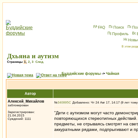
FAQ
Поиск
По
Профиль
Новы
В этом разд
Дхьяна и аутизм
Страницы
1
,
2
,
3
След.
Буддийские форумы
->
Чайная
Автор
Алексей_Михайлов
№
340895
Добавлено: Чт 24 Авг 17, 14:17 (9 лет тому
заблокирован
Зарегистрирован:
"Дети с аутизмом могут часто демонстр
21.04.2015
повторяющихся стереотипных действий. 
Суждений: 1111
предметы, не отрываясь смотрят на све
аккуратными рядами, подпрыгивают и пр