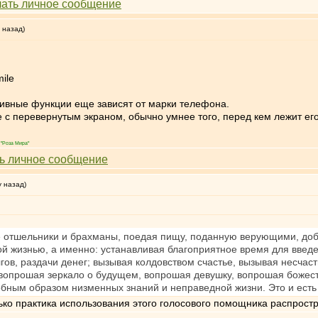
 назад)
тивные функции еще зависят от марки телефона.
ne с перевернутым экраном, обычно умнее того, перед кем лежит ег
"Роза Мира"
у назад)
ые отшельники и брахманы, поедая пищу, поданную верующими, до
 жизнью, а именно: устанавливая благоприятное время для введе
гов, раздачи денег; вызывая колдовством счастье, вызывая несчас
 вопрошая зеркало о будущем, вопрошая девушку, вопрошая божеств
добным образом низменных знаний и неправедной жизни. Это и есть 
лько практика использования этого голосового помощника распрос