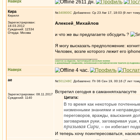
Наверх
Кира
№
340800
Добавлено: Ср 23 Авг 17, 18:03 (9 лет тому
Кирилл
Зарегистрирован:
Алексей_Михайлов
18.03.2012
Суждений: 11534
Откуда: Москва
и что же вы предлагаете обсудить ?
Я могу высказать предположение: когни
Человек, возле которого лежит его ipho
_________________
новичок на форуме, прочитавший несколько книжек
и доверяющий сведениям, изложенным в метафизическом трактате Д.Андреева 
Наверх
ae
№
501248
Добавлено: Пт 06 Сен 19, 00:16 (7 лет том
Встретил сегодня в саманняпхаласутте
Зарегистрирован: 08.11.2017
Цитата:
Суждений: 1140
В то время как некоторые почтенн
низменными знаниями и неправедной
переговоров, вражды, взыскания дол
заговаривая руки, заговаривая уши,
призывая Сири
, – он избегает по
И теперь хочу поинтересоваться, наско