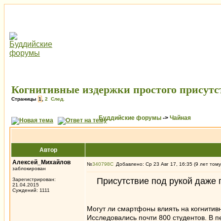
Когнитивные издержки простого присутс
Страницы
1
,
2
След.
Буддийские форумы
->
Чайная
Автор
Алексей_Михайлов
№
340798
Добавлено: Ср 23 Авг 17, 16:35 (9 лет тому
заблокирован
Присутствие под рукой даже
Зарегистрирован:
21.04.2015
Суждений: 1111
Могут ли смартфоны влиять на когнитив
Исследовались почти 800 студентов. В 