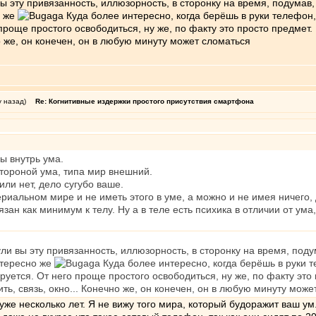
ы эту привязанность, иллюзорность, в сторонку на время, подумав, ч
о же
Куда более интересно, когда берёшь в руки телефон, а
проще простого освободиться, ну же, по факту это просто предмет.
но же, он конечен, он в любую минуту может сломаться
у назад)
Re: Когнитивные издержки простого присутствия смартфона
ы внутрь ума.
ороной ума, типа мир внешний.
ли нет, дело сугубо ваше.
альном мире и не иметь этого в уме, а можно и не имея ничего, ду
зан как минимум к телу. Ну а в теле есть психика в отличии от ум
ли вы эту привязанность, иллюзорность, в сторонку на время, подум
интересно же
Куда более интересно, когда берёшь в руки те
ируется. От него проще простого освободиться, ну же, по факту эт
ить, связь, окно... Конечно же, он конечен, он в любую минуту мож
уже несколько лет. Я не вижу того мира, который будоражит ваш ум. 