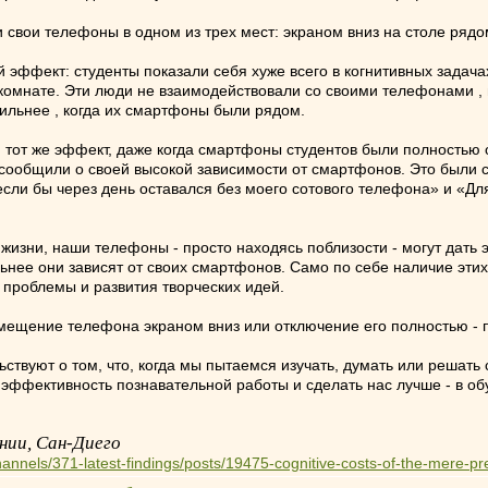
 свои телефоны в одном из трех мест: экраном вниз на столе рядо
ффект: студенты показали себя хуже всего в когнитивных задачах
 комнате. Эти люди не взаимодействовали со своими телефонами ,
сильнее , когда их смартфоны были рядом.
тот же эффект, даже когда смартфоны студентов были полностью 
сообщили о своей высокой зависимости от смартфонов. Это были с
если бы через день оставался без моего сотового телефона» и «Дл
 жизни, наши телефоны - просто находясь поблизости - могут дать 
ьнее они зависят от своих смартфонов. Само по себе наличие эти
проблемы и развития творческих идей.
мещение телефона экраном вниз или отключение его полностью - 
льствуют о том, что, когда мы пытаемся изучать, думать или реш
 эффективность познавательной работы и сделать нас лучше - в о
ии, Сан-Диего
hannels/371-latest-findings/posts/19475-cognitive-costs-of-the-mere-