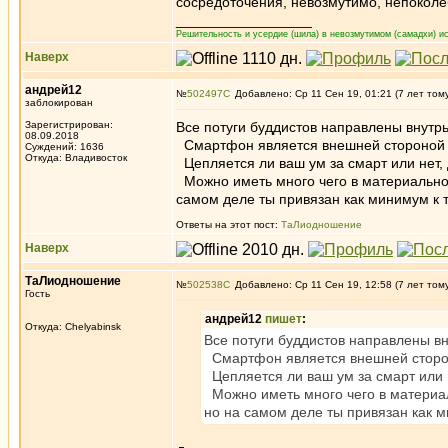
сосредоточения, невозмутимо, непоколе
_________________
Решительность и усердие (шила) в невозмутимом (самадхи) ис
Наверх
андрей12
№
502497
Добавлено: Ср 11 Сен 19, 01:21 (7 лет том
заблокирован
Зарегистрирован:
Все потуги буддистов направлены внутрь
08.09.2018
Смартфон является внешней стороной 
Суждений: 1636
Откуда: Владивосток
Цепляется ли ваш ум за смарт или нет, 
Можно иметь много чего в материальном м
самом деле ты привязан как минимум к те
Ответы на этот пост:
ТаЛиодношение
Наверх
ТаЛиодношение
№
502538
Добавлено: Ср 11 Сен 19, 12:58 (7 лет том
Гость
андрей12
пишет
:
Откуда: Chelyabinsk
Все потуги буддистов направлены вн
Смартфон является внешней сторон
Цепляется ли ваш ум за смарт или н
Можно иметь много чего в материальн
но на самом деле ты привязан как ми