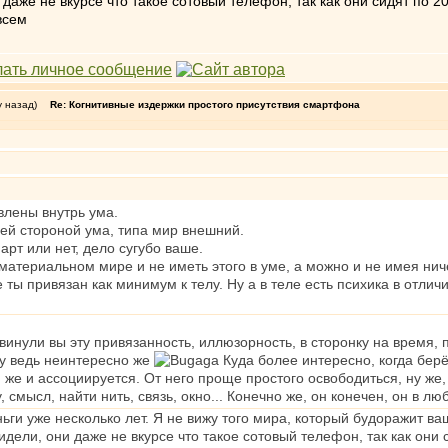
 даже не вкурсе что такое сотовый телефон, так как они сидят по 20
всем
у назад)
Re: Когнитивные издержки простого присутствия смартфона
влены внутрь ума.
й стороной ума, типа мир внешний.
рт или нет, дело сугубо ваше.
атериальном мире и не иметь этого в уме, а можно и не имея ничего
 ты привязан как минимум к телу. Ну а в теле есть психика в отлич
винули вы эту привязанность, иллюзорность, в сторонку на время, п
 ну ведь неинтересно же
Куда более интересно, когда берё
бя же и ассоциируется. От него проще простого освободиться, ну же
, смысл, найти нить, связь, окно... Конечно же, он конечен, он в 
ьги уже несколько лет. Я не вижу того мира, который будоражит ваш 
идели, они даже не вкурсе что такое сотовый телефон, так как они с