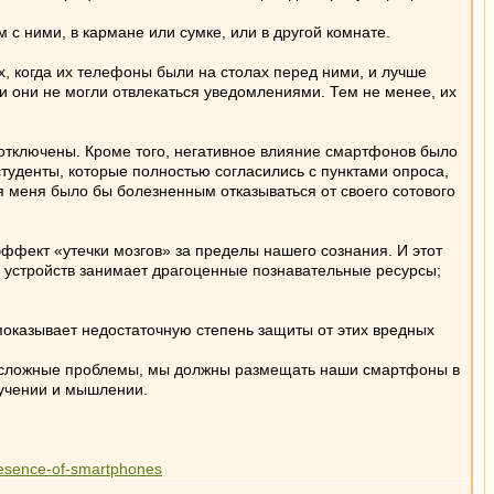
м с ними, в кармане или сумке, или в другой комнате.
, когда их телефоны были на столах перед ними, и лучше
 и они не могли отвлекаться уведомлениями. Тем не менее, их
отключены. Кроме того, негативное влияние смартфонов было
туденты, которые полностью согласились с пунктами опроса,
я меня было бы болезненным отказываться от своего сотового
эффект «утечки мозгов» за пределы нашего сознания. И этот
х устройств занимает драгоценные познавательные ресурсы;
показывает недостаточную степень защиты от этих вредных
ать сложные проблемы, мы должны размещать наши смартфоны в
бучении и мышлении.
presence-of-smartphones