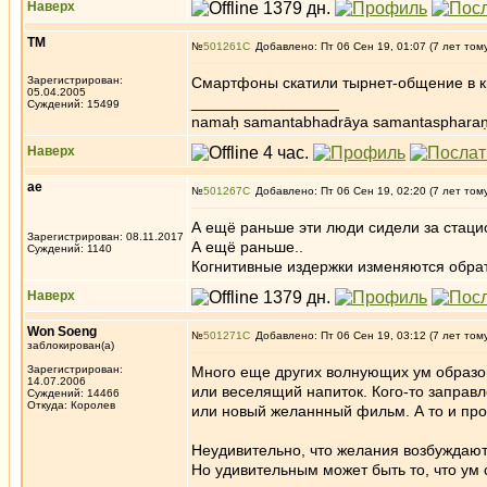
Наверх
ТМ
№
501261
Добавлено: Пт 06 Сен 19, 01:07 (7 лет том
Зарегистрирован:
Смартфоны скатили тырнет-общение в кр
05.04.2005
_________________
Суждений: 15499
namaḥ samantabhadrāya samantaspharaṇ
Наверх
ae
№
501267
Добавлено: Пт 06 Сен 19, 02:20 (7 лет том
А ещё раньше эти люди сидели за стац
Зарегистрирован: 08.11.2017
А ещё раньше..
Суждений: 1140
Когнитивные издержки изменяются обрат
Наверх
Won Soeng
№
501271
Добавлено: Пт 06 Сен 19, 03:12 (7 лет том
заблокирован(а)
Зарегистрирован:
Много еще других волнующих ум образов.
14.07.2006
или веселящий напиток. Кого-то заправ
Суждений: 14466
Откуда: Королев
или новый желаннный фильм. А то и про
Неудивительно, что желания возбуждаю
Но удивительным может быть то, что ум