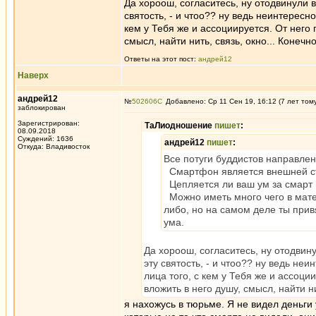
Да хороош, согласитесь, ну отодвинули в
святость, - и чтоо?? ну ведь неинтересн
кем у Тебя же и ассоциируется. От него 
смысл, найти нить, связь, окно... Конеч
Ответы на этот пост:
андрей12
Наверх
андрей12
№
502606
Добавлено: Ср 11 Сен 19, 16:12 (7 лет том
заблокирован
Зарегистрирован:
ТаЛиодношение
пишет
:
08.09.2018
Суждений: 1636
андрей12
пишет
:
Откуда: Владивосток
Все потуги буддистов направлен
Смартфон является внешней ст
Цепляется ли ваш ум за смарт и
Можно иметь много чего в матери
либо, но на самом деле ты привя
ума.
Да хороош, согласитесь, ну отодвину
эту святость, - и чтоо?? ну ведь не
лица того, с кем у Тебя же и ассоци
вложить в него душу, смысл, найти н
я нахожусь в тюрьме. Я не видел деньги 