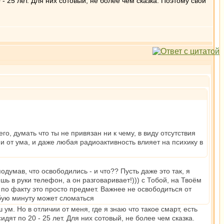
 - 25 лет. Для них сотовый, не более чем сказка. Поэтому свои
, думать что ты не привязан ни к чему, в виду отсутствия
ии от ума, и даже любая радиоактивность влияет на психику в
одумав, что освободились - и что?? Пусть даже это так, я
шь в руки телефон, а он разговаривает!))) с Тобой, на Твоём
, по факту это просто предмет. Важнее не освободиться от
любую минуту может сломаться
ум. Но в отличии от меня, где я знаю что такое смарт, есть
идят по 20 - 25 лет. Для них сотовый, не более чем сказка.