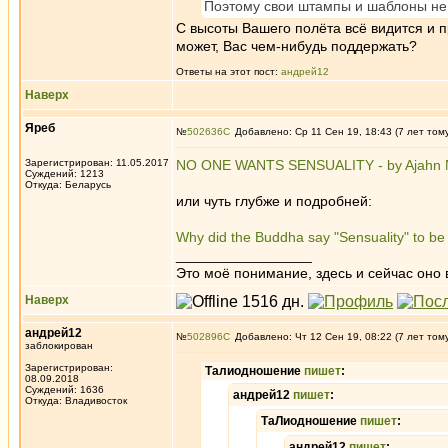
Поэтому свои штампы и шаблоны не
С высоты Вашего полёта всё видится и п
может, Вас чем-нибудь поддержать?
Ответы на этот пост:
андрей12
Наверх
Яреб
№
502636
Добавлено: Ср 11 Сен 19, 18:43 (7 лет том
Зарегистрирован: 11.05.2017
NO ONE WANTS SENSUALITY - by Ajahn 
Суждений: 1213
Откуда: Беларусь
или чуть глубже и подробней:
Why did the Buddha say "Sensuality" to b
_________________
Это моё понимание, здесь и сейчас оно в
Наверх
андрей12
№
502896
Добавлено: Чт 12 Сен 19, 08:22 (7 лет том
заблокирован
Зарегистрирован:
Талиодношение
пишет
:
08.09.2018
Суждений: 1636
андрей12
пишет
:
Откуда: Владивосток
ТаЛиодношение
пишет
:
андрей12
пишет
: