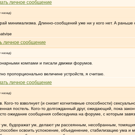
у назад)
ай минимализма. Длинно-сообщений уже ни у кого нет. А раньше о
atviṣe
у назад)
ионарными компами и писали движки форумов.
но пропорционально величине устройств, я считаю.
у назад)
 Кого-то взволнует (и снизит когнитивные способности) сексуальн
ленная постель. Кого-то долгожданный друг, ожидающий, пока зако
сто ожидание сообщения собеседника на форуме, с которым завяз
т ум, будоражат ум, делают ум рассеянным, несобранным, томящи
 способен освоить успокоение, объединение, стабилизацию ума и 