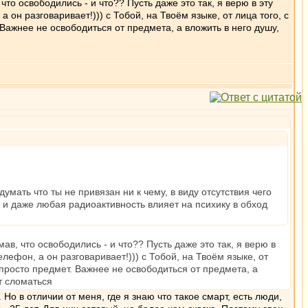
то освободились - и что?? Пусть даже это так, я верю в эту
 он разговаривает!))) с Тобой, на Твоём языке, от лица того, с
 Важнее не освободиться от предмета, а вложить в него душу,
мать что ты не привязан ни к чему, в виду отсутствия чего
а, и даже любая радиоактивность влияет на психику в обход
ав, что освободились - и что?? Пусть даже это так, я верю в
лефон, а он разговаривает!))) с Тобой, на Твоём языке, от
о просто предмет. Важнее не освободиться от предмета, а
ет сломаться
Но в отличии от меня, где я знаю что такое смарт, есть люди,