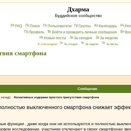
Дхарма
Буддийское сообщество
FAQ
Поиск
Пользователи
Группы
Календарь
Peг
Профиль
Войти и проверить личные сообщения
Вхo
Новые посты
За сегодня
За неделю
В этом разделе:
За сегодня
За неделю
За месяц
твия смартфона
Сообщение
 назад)
Когнитивные издержки простого присутствия смартфона
 полностью выключенного смартфона снижает эффект
ные функции , даже когда они не используются и полностью выклю
первом исследовании, участники отключают в своих смартфонах зв