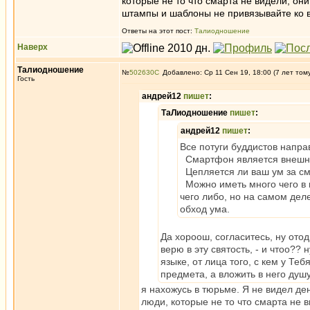
которые не то что смарта не видели, они
штампы и шаблоны не привязывайте ко 
Ответы на этот пост:
Талиодношение
Наверх
Талиодношение
№
502630
Добавлено: Ср 11 Сен 19, 18:00 (7 лет том
Гость
андрей12
пишет
:
ТаЛиодношение
пишет
:
андрей12
пишет
:
Все потуги буддистов напра
Смартфон является внешне
Цепляется ли ваш ум за сма
Можно иметь много чего в м
чего либо, но на самом деле
обход ума.
Да хороош, согласитесь, ну отод
верю в эту святость, - и чтоо??
языке, от лица того, с кем у Те
предмета, а вложить в него душу
я нахожусь в тюрьме. Я не видел ден
люди, которые не то что смарта не в