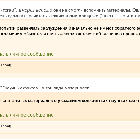
через неделю
 итогам", а
они не смогли вспомнить материалы. Оши
(испытуемым) прочитали лекцию и
они сразу же
("после", "по итога
 попытки развенчать заблуждения изначально не имеют обратного 
 временем
обыватели опять «сваливаются» к объяснению происх
 назад)
а" "научных фактов", а три вида материалов
зъяснительных материалов
с указанием конкретных научных фак
 назад)