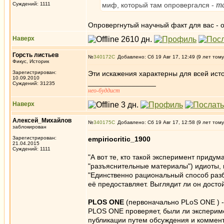
т
Суждений: 1111
миф, который там опровергался -
Опровергнутый научный факт для вас - 
Наверх
Горсть листьев
№
340172
Добавлено: Сб 19 Авг 17, 12:49 (9 лет тому
Фикус, Историк
Зарегистрирован:
Эти искажения характерны для всей ист
10.09.2010
_________________
Суждений: 31235
нео-буддист
Наверх
Алексей_Михайлов
№
340175
Добавлено: Сб 19 Авг 17, 12:58 (9 лет тому
заблокирован
Зарегистрирован:
empiriocritic_1900
21.04.2015
Суждений: 1111
"А вот те, кто такой эксперимент придум
"разъяснительные материалы") идиоты, к
"Единственно рациональный способ разб
её предоставляет. Выглядит ли он досто
PLOS ONE
(первоначально PLoS ONE ) -
PLOS ONE проверяет, были ли экспериме
публикации путем обсуждения и коммент