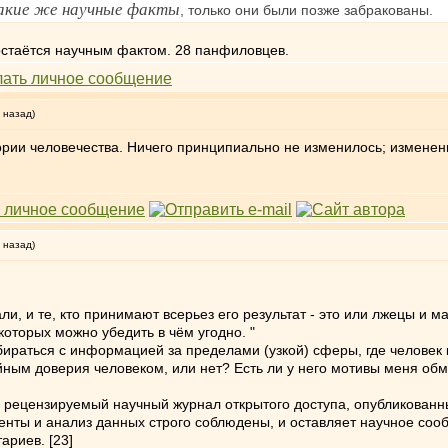
акие же научные факты
, только они были позже забракованы.
остаётся научным фактом. 28 панфиловцев.
 назад)
ории человечества. Ничего принципиально не изменилось; изменен
 назад)
али, и те, кто принимают всерьез его результат - это или лжецы и
оторых можно убедить в чём угодно. "
ираться с информацией за пределами (узкой) сферы, где человек к
йным доверия человеком, или нет? Есть ли у него мотивы меня обм
 рецензируемый научный журнал открытого доступа, опубликованн
нты и анализ данных строго соблюдены, и оставляет научное соо
ариев. [23]