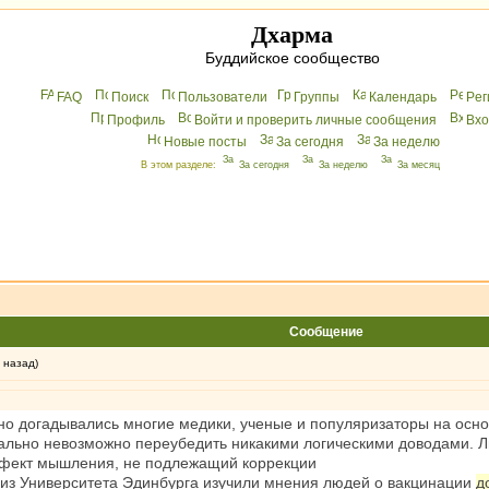
Дхарма
Буддийское сообщество
FAQ
Поиск
Пользователи
Группы
Календарь
Peг
Профиль
Войти и проверить личные сообщения
Вхo
Новые посты
За сегодня
За неделю
В этом разделе:
За сегодня
За неделю
За месяц
Сообщение
 назад)
тно догадывались многие медики, ученые и популяризаторы на ос
иально невозможно переубедить никакими логическими доводами. 
ефект мышления, не подлежащий коррекции
из Университета Эдинбурга изучили мнения людей о вакцинации
д