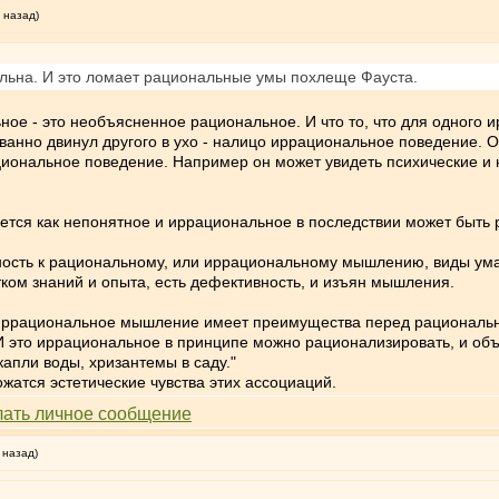
 назад)
льна. И это ломает рациональные умы похлеще Фауста.
ьное - это необъясненное рациональное. И что то, что для одного 
анно двинул другого в ухо - налицо иррациональное поведение. 
иональное поведение. Например он может увидеть психические и 
мается как непонятное и иррациональное в последствии может быть
ность к рациональному, или иррациональному мышлению, виды ума, 
ком знаний и опыта, есть дефективность, и изъян мышления.
иррациональное мышление имеет преимущества перед рациональным 
И это иррациональное в принципе можно рационализировать, и об
капли воды, хризантемы в саду."
жатся эстетические чувства этих ассоциаций.
 назад)