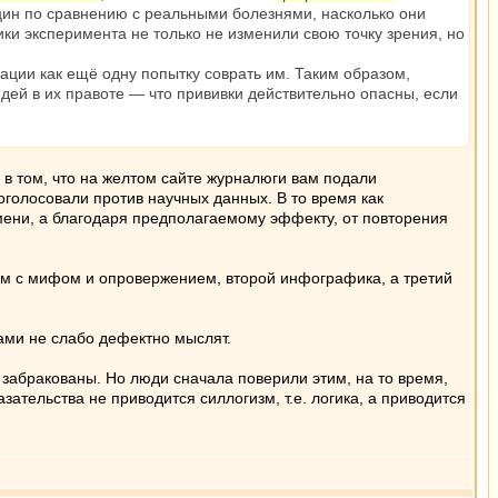
кцин по сравнению с реальными болезнями, насколько они
и эксперимента не только не изменили свою точку зрения, но
ции как ещё одну попытку соврать им. Таким образом,
ей в их правоте — что прививки действительно опасны, если
в том, что на желтом сайте журналюги вам подали
оголосовали против научных данных. В то время как
ени, а благодаря предполагаемому эффекту, от повторения
стом с мифом и опровержением, второй инфографика, а третий
ами не слабо дефектно мыслят.
е забракованы. Но люди сначала поверили этим, на то время,
зательства не приводится силлогизм, т.е. логика, а приводится