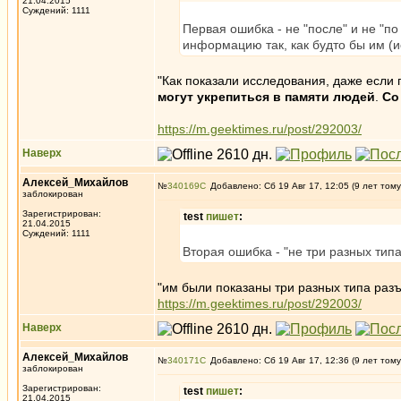
21.04.2015
Суждений: 1111
Первая ошибка - не "после" и не "по
информацию так, как будто бы им 
"Как показали исследования, даже если
могут укрепиться в памяти людей
.
Со
https://m.geektimes.ru/post/292003/
Наверх
Алексей_Михайлов
№
340169
Добавлено: Сб 19 Авг 17, 12:05 (9 лет тому
заблокирован
Зарегистрирован:
test
пишет
:
21.04.2015
Суждений: 1111
Вторая ошибка - "не три разных тип
"им были показаны три разных типа ра
https://m.geektimes.ru/post/292003/
Наверх
Алексей_Михайлов
№
340171
Добавлено: Сб 19 Авг 17, 12:36 (9 лет тому
заблокирован
Зарегистрирован:
test
пишет
:
21.04.2015