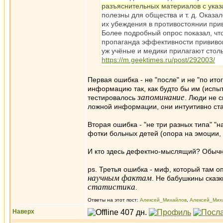
разъяснительных материалов с указ
полезны для общества и т. д. Оказал
их убеждения в противостоянии прив
Более подробный опрос показал, чт
пропаганда эффективности прививок
уж учёные и медики прилагают стольк
https://m.geektimes.ru/post/292003/
Первая ошибка - не "после" и не "по ито
информацию так, как будто бы им (испыт
запоминание
тестировалось
. Люди не 
ложной информации, они интуитивно ст
Вторая ошибка - "не три разных типа" "
фотки больных детей (опора на эмоции, 
И кто здесь дефектно-мыслящий? Обычно
ps. Третья ошибка - миф, который там о
научным фактам
. Не бабушкины сказк
статистика
.
Ответы на этот пост:
Алексей_Михайлов
,
Алексей_Мих
Наверх