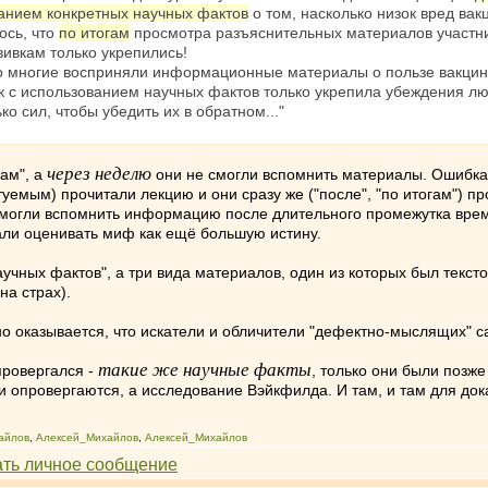
анием конкретных научных фактов
о том, насколько низок вред ва
ось, что
по итогам
просмотра разъяснительных материалов участник
ивкам только укрепились!
о многие восприняли информационные материалы о пользе вакцина
 с использованием научных фактов только укрепила убеждения люд
о сил, чтобы убедить их в обратном..."
через неделю
гам", а
они не смогли вспомнить материалы. Ошибка 
уемым) прочитали лекцию и они сразу же ("после", "по итогам") пр
смогли вспомнить информацию после длительного промежутка врем
али оценивать миф как ещё большую истину.
научных фактов", а три вида материалов, один из которых был тек
на страх).
 оказывается, что искатели и обличители "дефектно-мыслящих" с
такие же научные факты
провергался -
, только они были позж
и опровергаются, а исследование Вэйкфилда. И там, и там для дока
айлов
,
Алексей_Михайлов
,
Алексей_Михайлов