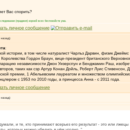
ет Вас спорить?
следовании (праджня) корней всех беспокойств ума.
 назад)
ета
:
ой истории, в том числе натуралист Чарльз Дарвин, физик Джейм
оролевства Гордон Браун, вице-президент британского Верховног
ларацию независимости Джон Уизерспун и Бенджамин Раш, изобрет
торов, таких как сэр Артур Конан Дойль, Роберт Луис Стивенсон, Д
ской премии, 1 Абельевским лауреатом и множеством олимпийских 
нцлером с 1953 по 2010 годы, а принцесса Анна - с 2011 года.
 назад)
идумали, и те, кто принимают всерьез его результат - это или лже
ы, которых можно убедить в чём угодно. "