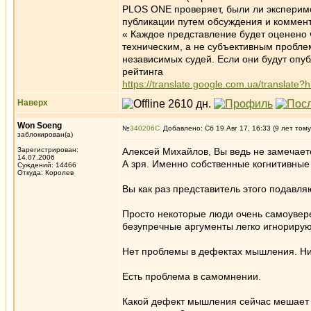
PLOS ONE проверяет, были ли экспериме
публикации путем обсуждения и коммент
« Каждое представление будет оценено
техническим, а не субъективным пробле
независимых судей. Если они будут опуб
рейтинга
https://translate.google.com.ua/translate
Наверх
Won Soeng
№
340206
Добавлено: Сб 19 Авг 17, 16:33 (9 лет тому
заблокирован(а)
Зарегистрирован:
Алексей Михайлов, Вы ведь не замечает
14.07.2006
А зря. Именно собственные когнитивные
Суждений: 14466
Откуда: Королев
Вы как раз представитель этого подавл
Просто некоторые люди очень самоуверен
безупречные аргументы легко игнориру
Нет проблемы в дефектах мышления. Ни
Есть проблема в самомнении.
Какой дефект мышления сейчас мешает 