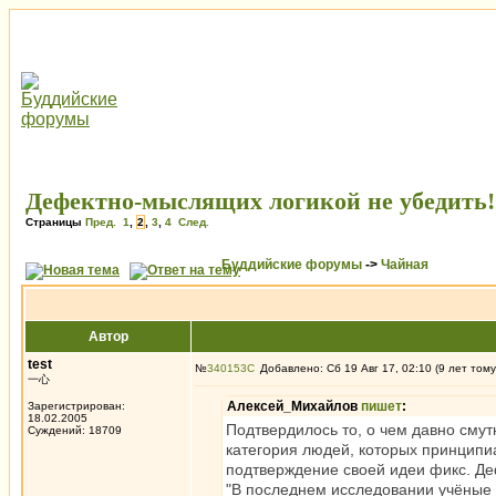
Дефектно-мыслящих логикой не убедить!
Страницы
Пред.
1
,
2
,
3
,
4
След.
Буддийские форумы
->
Чайная
Автор
test
№
340153
Добавлено: Сб 19 Авг 17, 02:10 (9 лет тому
一心
Алексей_Михайлов
пишет
:
Зарегистрирован:
18.02.2005
Подтвердилось то, о чем давно сму
Суждений: 18709
категория людей, которых принцип
подтверждение своей идеи фикс. Д
"В последнем исследовании учёные 