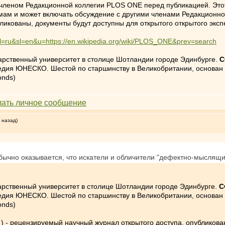
 членом Редакционной коллегии PLOS ONE перед публикацией. Это
мам и может включать обсуждение с другими членами Редакционной
ликованы, документы будут доступны для открытого открытого экс
?hl=ru&sl=en&u=https://en.wikipedia.org/wiki/PLOS_ONE&prev=search
рственный университет в столице Шотландии городе Эдинбурге.
С
ледия ЮНЕСКО. Шестой по старшинству в Великобритании, основан в
onds)
 назад)
ычно оказывается, что искатели и обличители "дефектно-мыслящи
арственный университет в столице Шотландии городе Эдинбурге.
С
ледия ЮНЕСКО. Шестой по старшинству в Великобритании, основан в
onds)
 - рецензируемый научный журнал открытого доступа, опубликова