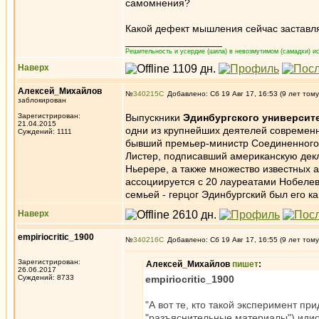
самомнения?
Какой дефект мышления сейчас заставля
_________________
Решительность и усердие (шила) в невозмутимом (самадхи) ис
Наверх
Алексей_Михайлов
№
340215
Добавлено: Сб 19 Авг 17, 16:53 (9 лет тому
заблокирован
Зарегистрирован:
Выпускники
Эдинбургского университ
21.04.2015
одни из крупнейших деятелей современн
Суждений: 1111
бывший премьер-министр Соединенного К
Листер, подписавший американскую дек
Ньерере, а также множество известных ав
ассоциируется с 20 лауреатами Нобелев
семьей - герцог Эдинбургский был его ка
Наверх
empiriocritic_1900
№
340216
Добавлено: Сб 19 Авг 17, 16:55 (9 лет тому
Зарегистрирован:
Алексей_Михайлов
пишет
:
26.06.2017
Суждений: 8733
empiriocritic_1900
"А вот те, кто такой эксперимент пр
"разъяснительные материалы") идиот