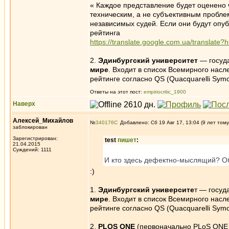
« Каждое представление будет оценено
техническим, а не субъективным пробле
независимых судей. Если они будут опуб
рейтинга
https://translate.google.com.ua/translate
2.
Эдинбургский университет
— госуда
мире
. Входит в список Всемирного нас
рейтинге согласно QS (Quacquarelli Sym
Ответы на этот пост:
empiriocritic_1900
Наверх
Алексей_Михайлов
№
340176
Добавлено: Сб 19 Авг 17, 13:04 (9 лет тому
заблокирован
Зарегистрирован:
test
пишет
:
21.04.2015
Суждений: 1111
И кто здесь дефектно-мыслящий? Об
:)
1.
Эдинбургский университе
т — госуд
мире
. Входит в список Всемирного нас
рейтинге согласно QS (Quacquarelli Sym
2.
PLOS ONE
(первоначально PLoS ONE )