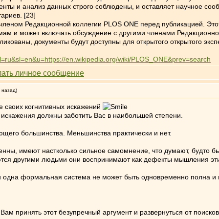
нты и анализ данных строго соблюдены, и оставляет научное соо
ариев. [23]
 членом Редакционной коллегии PLOS ONE перед публикацией. Это
мам и может включать обсуждение с другими членами Редакционной
ликованы, документы будут доступны для открытого открытого экс
?hl=ru&sl=en&u=https://en.wikipedia.org/wiki/PLOS_ONE&prev=search
 назад)
е своих когнитивных искажений
 искажения должны заботить Вас в наибольшей степени.
яющего большинства. Меньшинства практически и нет.
ны, имеют настколько сильное самомнение, что думают, будто бы 
ются другими людьми они воспринимают как дефекты мышления эти
 одна формальная система не может быть одновременно полна и 
Вам принять этот безупречный аргумент и развернуться от поиск