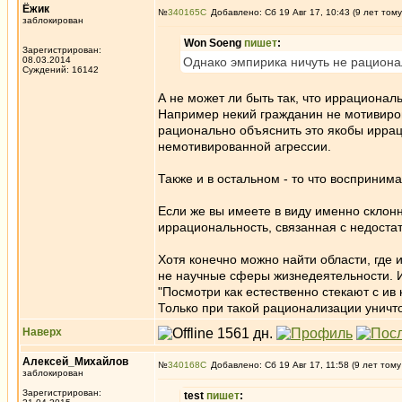
Ёжик
№
340165
Добавлено: Сб 19 Авг 17, 10:43 (9 лет тому
заблокирован
Won Soeng
пишет
:
Зарегистрирован:
08.03.2014
Однако эмпирика ничуть не рациона
Суждений: 16142
А не может ли быть так, что иррационал
Например некий гражданин не мотивиров
рационально объяснить это якобы иррац
немотивированной агрессии.
Также и в остальном - то что восприни
Если же вы имеете в виду именно склон
иррациональность, связанная с недостат
Хотя конечно можно найти области, где 
не научные сферы жизнедеятельности. 
"Посмотри как естественно стекают с ив 
Только при такой рационализации уничто
Наверх
Алексей_Михайлов
№
340168
Добавлено: Сб 19 Авг 17, 11:58 (9 лет тому
заблокирован
Зарегистрирован:
test
пишет
: