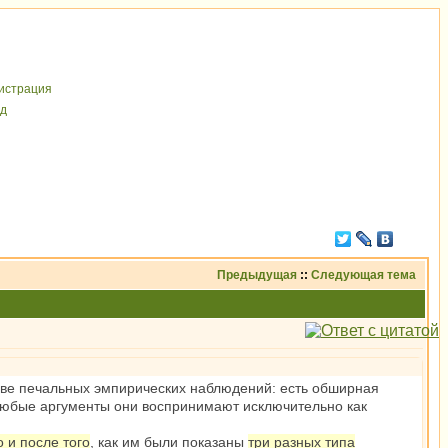
иcтрaция
д
Предыдущая
::
Следующая тема
нове печальных эмпирических наблюдений: есть обширная
Любые аргументы они воспринимают исключительно как
о и после того
, как им были показаны
три разных типа