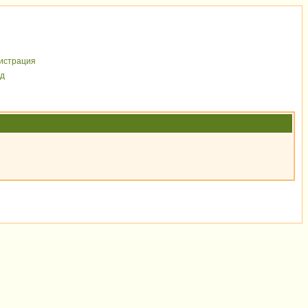
иcтрaция
д
0.008 (0.749) u0.005 s0.000, 9 0.003 [100/0]