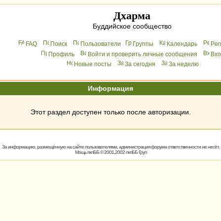
Дхарма
Буддийское сообщество
FAQ
Поиск
Пользователи
Группы
Календарь
Peг
Профиль
Войти и проверить личные сообщения
Вхo
Новые посты
За сегодня
За неделю
Информация
Этот раздел доступен только после авторизации.
За информацию, размещённую на сайте пользователями, администрация форума ответственности не несёт.
Мощь
пхпББ
© 2001,2002 пхпББ Груп