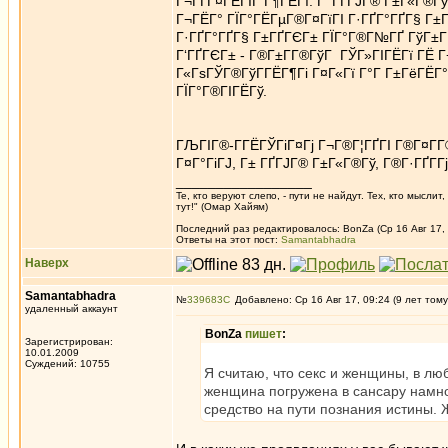
Г¬ГҐГ¤ГЁГІГ Г¶ГЁГї. Г‘ ГҐГЈГ® Г±Г«Г®Г
Г¬ГЁГ° ГЇГ°ГЁГµГ®Г¤ГїГІ Г·ГҐГ°ГҐГ§ Г±Г
Г·ГҐГ°ГҐГ§ Г±ГҐГЄГ± ГЇГ°Г®Г№ГҐ ГўГ±ГҐ
Г‘ГҐГЄГ± - Г®Г±Г­Г®ГўГ ГЎГ»ГІГЁГї ГЁ Г¬
Г«ГѕГЎГ®ГўГ­ГЁГ¶Гі Г¤Г«Гї Г°Г Г±ГёГЁГ°Г
ГЇГ°Г®ГІГЁГў.
ГЉГІГ®-Г­ГЁГЎГіГ¤Гј Г¬Г®Г¦ГҐГІ Г®Г¤Г­Г®Г
Г¤Г°ГіГЈ, Г± ГҐГЈГ® Г±Г«Г®Гў, Г®Г·ГҐГ­
_________________
Те, кто веруют слепо, - пути не найдут. Тех, кто мысли
тут!" (Омар Хайям)
Последний раз редактировалось: BonZa (Ср 16 Авг 17, 
Ответы на этот пост:
Samantabhadra
Наверх
Samantabhadra
№
339683
Добавлено: Ср 16 Авг 17, 09:24 (9 лет тому
удаленный аккаунт
BonZa
пишет
:
Зарегистрирован:
10.01.2009
Суждений: 10755
Я считаю, что секс и женщины, в л
женщина погружена в сансару намно
средство на пути познания истины.