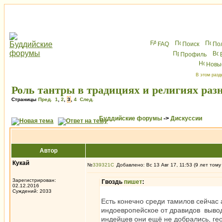
FAQ
Поиск
По
Профиль
Новы
В этом разд
Роль тантры в традициях и религиях раз
Страницы
Пред.
1
,
2
,
3
,
4
След.
Буддийские форумы
->
Дискуссии
Автор
Кукай
№
339321
Добавлено: Вс 13 Авг 17, 11:53 (9 лет тому
Зарегистрирован:
Гвоздь
пишет
:
02.12.2016
Суждений: 2033
Есть конечно среди тамилов сейчас
индоевропейское от дравидов выводя
индейцев они ещё не добрались, гео