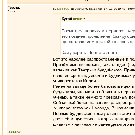
Гвоздь
№
339336
Добавлено: Вс 13 Авг 17, 12:29 (9 лет тому
Гость
Кукай
пишет
:
Посмотрел парочку материалов вчера
это позднее проявление, базирующе
представлением о какой-то очень дре
Кому верить. Черт его знает.
Вот это наболее распространённые и п
Причём именно версии, так эта идея (по
явления как Тантры и буддийского. Прич
явление сред индуисской и буддийской 
университетов Индии.
Ранее на западе более бытовала идея 
буддизмом, что можно объяснить перво
учёных, а также немного превратным по
Сейчас всё более на западе распростра
университетах как Наланда, Викрамашил
Первые буддийские текстуальны источни
древней индуисских в которых повторяю
шиваизм - начиная не ранее девятого век
Наверх