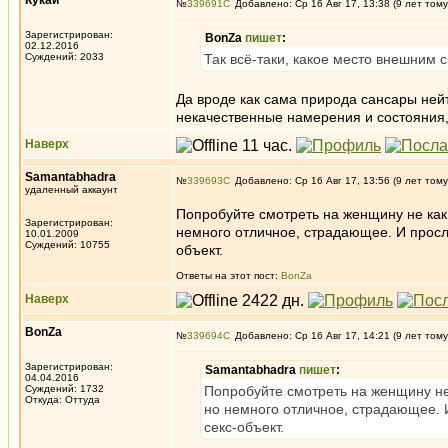
Кукай
№
339691
Добавлено: Ср 16 Авг 17, 13:38 (9 лет тому
Зарегистрирован:
BonZa
пишет
:
02.12.2016
Суждений: 2033
Так всё-таки, какое место внешним 
Да вроде как сама природа сансары нейт
некачественные намерения и состояния,
Наверх
Samantabhadra
№
339693
Добавлено: Ср 16 Авг 17, 13:56 (9 лет тому
удаленный аккаунт
Попробуйте смотреть на женщину не как 
Зарегистрирован:
немного отличное, страдающее. И просле
10.01.2009
Суждений: 10755
объект.
Ответы на этот пост:
BonZa
Наверх
BonZa
№
339694
Добавлено: Ср 16 Авг 17, 14:21 (9 лет тому
Зарегистрирован:
Samantabhadra
пишет
:
04.04.2016
Суждений: 1732
Попробуйте смотреть на женщину не 
Откуда: Oттyдa
но немного отличное, страдающее. И
секс-объект.