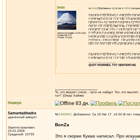
_________________
Те, кто веруют слепо, - пути не найдут. Тех, кто мысли
тут!" (Омар Хайям)
Наверх
Samantabhadra
№
339696
Добавлено: Ср 16 Авг 17, 14:34 (9 лет тому
удаленный аккаунт
BonZa
Зарегистрирован:
10.01.2009
Суждений: 10755
Это я скорее Кукаю написал. Про искушен