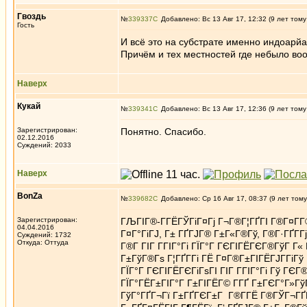
Гвоздь
№
339337
Добавлено: Вс 13 Авг 17, 12:32 (9 лет тому
Гость
И всё это на субстрате именно индоарйа
Причём и тех местностей где небыло во
Наверх
Кукай
№
339341
Добавлено: Вс 13 Авг 17, 12:36 (9 лет тому
Зарегистрирован:
Понятно. Спасибо.
02.12.2016
Суждений: 2033
Наверх
BonZa
№
339682
Добавлено: Ср 16 Авг 17, 08:37 (9 лет тому
Зарегистрирован:
ГЉГІГ®-Г­ГЁГЎГіГ¤Гј Г¬Г®Г¦ГҐГІ Г®Г¤Г­Г®Г
04.04.2016
Г¤Г°ГіГЈ, Г± ГҐГЈГ® Г±Г«Г®Гў, Г®Г·ГҐГ­Г
Суждений: 1732
Откуда: Oттyдa
Г®Г­ ГІГ Г­ГІГ°Гі ГЇГ°Г ГЄГІГЁГЄГ®ГўГ Г«
Г±ГўГ®Гѕ Г¦ГҐГ­Гі ГЁ Г¤Г®Г±ГІГЁГЈГ­ГіГ
ГЇГ°Г ГЄГІГЁГЄГіГѕГІ ГІГ Г­ГІГ°Гі Гў Г
ГЇГ°ГЁГ±ГІГ°Г Г±ГІГЁГ© Г­ГҐ Г±ГЄГ°Г»ГўГ
ГўГ°ГҐГ¬Гї Г±ГҐГЄГ±Г Г®Г­ГЁ Г®ГЎГ¬ГҐГ­