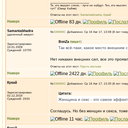
_________________
Те, кто веруют слепо, - пути не найдут. Тех, кто мысли
тут!" (Омар Хайям)
Ответы на этот пост:
Samantabhadra
,
Кукай
Наверх
Samantabhadra
№
339689
Добавлено: Ср 16 Авг 17, 13:08 (9 лет тому
удаленный аккаунт
BonZa
пишет
:
Зарегистрирован:
10.01.2009
Так всё-таки, какое место внешним 
Суждений: 10755
Нет никаких внешних сил, все это прояв
Ответы на этот пост:
Горсть листьев
Наверх
Кукай
№
339690
Добавлено: Ср 16 Авг 17, 13:35 (9 лет тому
Зарегистрирован:
Цитата:
02.12.2016
Суждений: 2033
Женщина и секс - это самое эффек
Cоглашусь. Но без женщин и секса, тоже 
Наверх