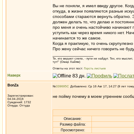
Вы не поняли, я имел ввиду другое. Когд
откуда, в жизни появляются разные иск
способами стараются вернуть обратно. Э
должен делать то, что делаю и постоянн
про меня и очень настойчиво начинают п
уступить как через время никого нет. Н
начинается то же самое.
Когда я практикую, то очень скрупулез
Про жену сейчас ничего говорить не буд
_________________
Те, кто веруют слепо, - пути не найдут. Тех, кто мысли
тут!" (Омар Хайям)
Ответы на этот пост:
Горсть листьев
Наверх
BonZa
№
339695
Добавлено: Ср 16 Авг 17, 14:27 (9 лет тому
Зарегистрирован:
не пойму почему в моем утреннем сооб
04.04.2016
Суждений: 1732
Откуда: Oттyдa
Описание:
Размер файла:
Просмотрено: