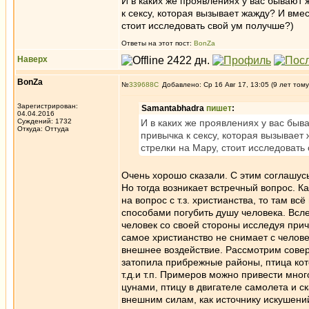
И в каких же проявлениях у вас бывают
к сексу, которая вызывает жажду? И вмес
стоит исследовать свой ум получше?)
Ответы на этот пост:
BonZa
Наверх
BonZa
№
339688
Добавлено: Ср 16 Авг 17, 13:05 (9 лет тому
Зарегистрирован:
Samantabhadra
пишет
:
04.04.2016
Суждений: 1732
И в каких же проявлениях у вас бы
Откуда: Oттyдa
привычка к сексу, которая вызывает 
стрелки на Мару, стоит исследовать
Очень хорошо сказали. С этим соглашусь
Но тогда возникает встречный вопрос. К
на вопрос с т.з. христианства, то там 
способами погубить душу человека. Всле
человек со своей стороны исследуя прич
самое христианство не снимает с человек
внешнее воздействие. Рассмотрим сове
затопила прибрежные районы, птица кото
т.д.и т.п. Примеров можно привести мно
цунами, птицу в двигателе самолета и ск
внешним силам, как источнику искушени