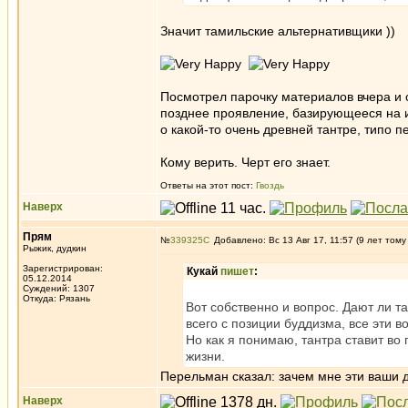
Значит тамильские альтернативщики ))
Посмотрел парочку материалов вчера и се
позднее проявление, базирующееся на и
о какой-то очень древней тантре, типо п
Кому верить. Черт его знает.
Ответы на этот пост:
Гвоздь
Наверх
Прям
№
339325
Добавлено: Вс 13 Авг 17, 11:57 (9 лет тому
Рыжик, дудкин
Зарегистрирован:
Кукай
пишет
:
05.12.2014
Суждений: 1307
Откуда: Рязань
Вот собственно и вопрос. Дают ли т
всего с позиции буддизма, все эти 
Но как я понимаю, тантра ставит во
жизни.
Перельман сказал: зачем мне эти ваши д
Наверх