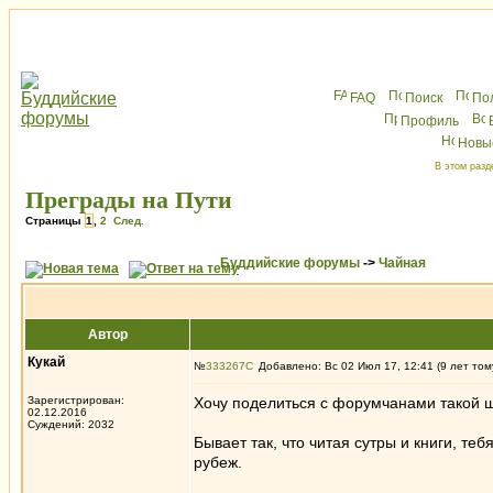
FAQ
Поиск
По
Профиль
Новы
В этом разд
Преграды на Пути
Страницы
1
,
2
След.
Буддийские форумы
->
Чайная
Автор
Кукай
№
333267
Добавлено: Вс 02 Июл 17, 12:41 (9 лет том
Зарегистрирован:
Хочу поделиться с форумчанами такой ш
02.12.2016
Суждений: 2032
Бывает так, что читая сутры и книги, т
рубеж.