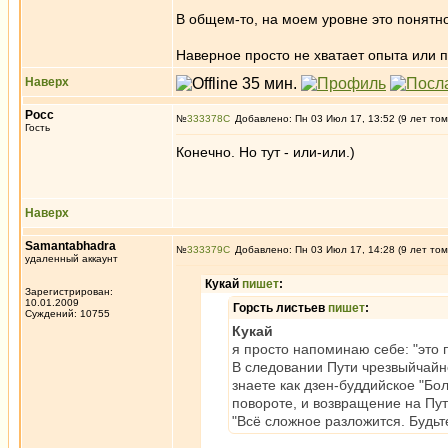
В общем-то, на моем уровне это понятн
Наверное просто не хватает опыта или 
Наверх
Росс
№
333378
Добавлено: Пн 03 Июл 17, 13:52 (9 лет том
Гость
Конечно. Но тут - или-или.)
Наверх
Samantabhadra
№
333379
Добавлено: Пн 03 Июл 17, 14:28 (9 лет том
удаленный аккаунт
Кукай
пишет
:
Зарегистрирован:
10.01.2009
Горсть листьев
пишет
:
Суждений: 10755
Кукай
я просто напоминаю себе: "это 
В следовании Пути чрезвыйчайно
знаете как дзен-буддийское "Б
повороте, и возвращение на Пут
"Всё сложное разложится. Будьте