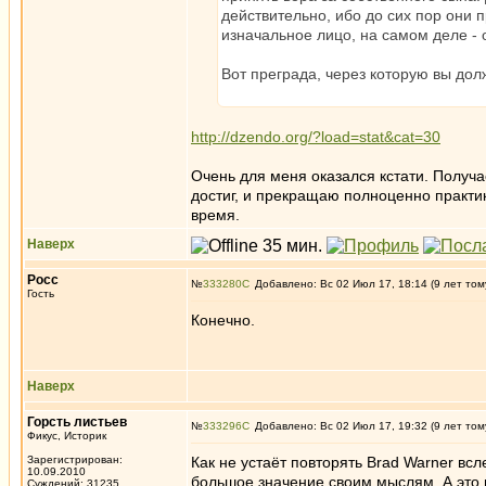
действительно, ибо до сих пор они п
изначальное лицо, на самом деле -
Вот преграда, через которую вы дол
http://dzendo.org/?load=stat&cat=30
Очень для меня оказался кстати. Получа
достиг, и прекращаю полноценно практи
время.
Наверх
Росс
№
333280
Добавлено: Вс 02 Июл 17, 18:14 (9 лет том
Гость
Конечно.
Наверх
Горсть листьев
№
333296
Добавлено: Вс 02 Июл 17, 19:32 (9 лет том
Фикус, Историк
Зарегистрирован:
Как не устаёт повторять Brad Warner вс
10.09.2010
большое значение своим мыслям. А это п
Суждений: 31235