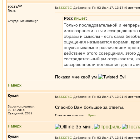
гость^^
№
333373
Добавлено: Пн 03 Июл 17, 13:17 (9 лет том
Гость
Росс
пишет
:
Откуда: Mexborough
Только последовательной и непреры
иллюзорности в т.ч и созерцающего
образы и смыслы - есть сама безобъ
ощущения называются ворами, врага
неухватываемое различением простр
действием этого созерцания, этого 
сострадательный ум открывается, к
совершенности положения дел в эти
Покажи мне свой ум
Наверх
Кукай
№
333374
Добавлено: Пн 03 Июл 17, 13:21 (9 лет том
Зарегистрирован:
Cпасибо Вам большое за ответы.
02.12.2016
Суждений: 2032
Ответы на этот пост:
Прям
Наверх
Кукай
№
333376
Добавлено: Пн 03 Июл 17, 13:31 (9 лет том