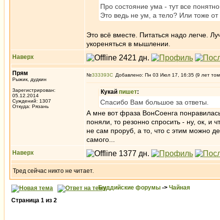
Про состояние ума - тут все понятн
Это ведь не ум, а тело? Или тоже от
Это всё вместе. Питаться надо легче. Лу
укореняться в мышлении.
Наверх
Прям
№
333393
Добавлено: Пн 03 Июл 17, 16:35 (9 лет том
Рыжик, дудкин
Зарегистрирован:
Кукай
пишет
:
05.12.2014
Суждений: 1307
Cпасибо Вам большое за ответы.
Откуда: Рязань
А мне вот фраза ВонСоенга понравилась,
поняли, то резонно спросить - ну, ок, и 
не сам проруб, а то, что с этим можно де
самого...
Наверх
Тред сейчас никто не читает.
Буддийские форумы
->
Чайная
Страница
1
из
2