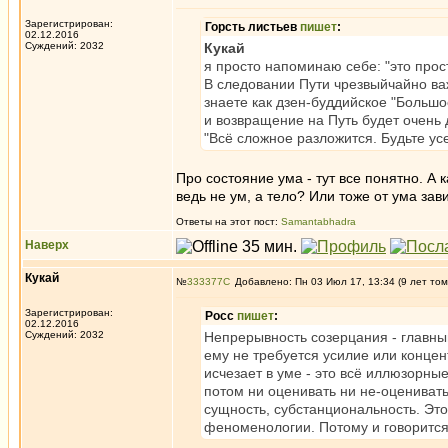
Зарегистрирован:
Горсть листьев
пишет
:
02.12.2016
Суждений: 2032
Кукай
я просто напоминаю себе: "это прос
В следовании Пути чрезвыйчайно важ
знаете как дзен-буддийское "Большо
и возвращение на Путь будет очень 
"Всё сложное разложится. Будьте усе
Про состояние ума - тут все понятно. А
ведь не ум, а тело? Или тоже от ума зав
Ответы на этот пост:
Samantabhadra
Наверх
Кукай
№
333377
Добавлено: Пн 03 Июл 17, 13:34 (9 лет том
Зарегистрирован:
Росс
пишет
:
02.12.2016
Суждений: 2032
Непрерывность созерцания - главный
ему не требуется усилие или концен
исчезает в уме - это всё иллюзорны
потом ни оценивать ни не-оценивать
сущность, субстанциональность. Это
феноменологии. Потому и говорится