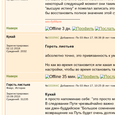
некоторый следующий момент они такими
"высшую истину" и пожелал записать это
бы восстановить полное значение этой су
_________________
нео-буддист
Наверх
Кукай
№
333356
Добавлено: Пн 03 Июл 17, 06:38 (9 лет том
Зарегистрирован:
Горсть листьев
02.12.2016
Суждений: 2032
абсолютно точно, это привязанность к у
Но как во-время остановится или какая 
настройки, чтобы во время остановить 
Наверх
Горсть листьев
№
333364
Добавлено: Пн 03 Июл 17, 10:25 (9 лет том
Фикус, Историк
Зарегистрирован:
Кукай
10.09.2010
я просто напоминаю себе: "это просто м
Суждений: 31235
В следовании Пути чрезвыйчайно важно р
как дзен-буддийское "Большое сомнение
возвращение на Путь будет очень долги