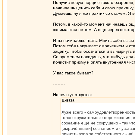
Получив новую порцию такого озарения,
начинаешь ценить себя и свою практику,
Думаешь, ну я же практик со стажем. Я 
Потом, в какой-то момент начинаешь ощ
занимаются не тем. А еще через некото
И ты начинаешь гнать. Мнить себя выше
Потом тебя накрывает омрачением и ста
зацепку, чтобы осознаться и вынырнуть 
Со временем находишь, что-нибудь для 
почистит призму и опять внутренняя чис
У вас такое бывает?
--------
Нашел тут открывок:
Цитата:
Хуже всего - самоудовлетворённость
головокружительные переживания, в
сознание ещё не сокрушено - так чт
[омрачёнными] сознанием и чувствами
принять вора за собственного сына! 