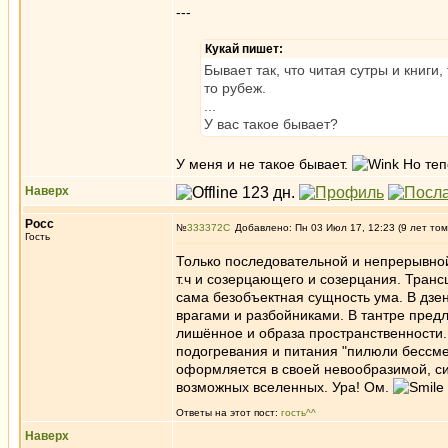
---
Кукай пишет:
Бывает так, что читая сутры и книг
то рубеж.
...
У вас такое бывает?
У меня и не такое бывает.
Но теп
Наверх
Росс
№
333372
Добавлено: Пн 03 Июл 17, 12:23 (9 лет том
Гость
Только последовательной и непрерывной
т.ч и созерцающего и созерцания. Тран
сама безобъектная сущность ума. В дзе
врагами и разбойниками. В тантре пред
лишённое и образа пространственности. 
подогревания и питания "пилюли бессме
оформляется в своей невообразимой, с
возможных вселенных. Ура! Ом.
Ответы на этот пост:
гость^^
Наверх