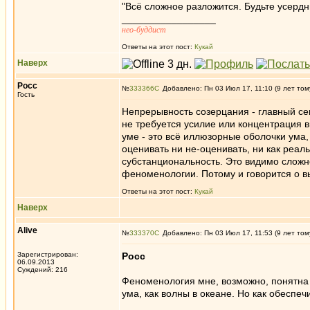
"Всё сложное разложится. Будьте усердны
_________________
нео-буддист
Ответы на этот пост:
Кукай
Наверх
Росс
№
333366
Добавлено: Пн 03 Июл 17, 11:10 (9 лет том
Гость
Непрерывность созерцания - главный сек
не требуется усилие или концентрация в
уме - это всё иллюзорные оболочки ума
оценивать ни не-оценивать, ни как реал
субстанциональность. Это видимо сложн
феноменологии. Потому и говорится о в
Ответы на этот пост:
Кукай
Наверх
Alive
№
333370
Добавлено: Пн 03 Июл 17, 11:53 (9 лет том
Зарегистрирован:
Росс
06.09.2013
Суждений: 216
Феноменология мне, возможно, понятна 
ума, как волны в океане. Но как обеспе