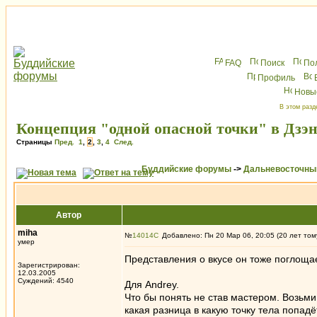
FAQ
Поиск
По
Профиль
Новы
В этом разд
Концепция "одной опасной точки" в Дзэ
Страницы
Пред.
1
,
2
,
3
,
4
След.
Буддийские форумы
->
Дальневосточны
Автор
miha
№
14014
Добавлено: Пн 20 Мар 06, 20:05 (20 лет том
умер
Представления о вкусе он тоже поглощае
Зарегистрирован:
12.03.2005
Суждений: 4540
Для Andrey.
Что бы понять не став мастером. Возьми
какая разница в какую точку тела попадё