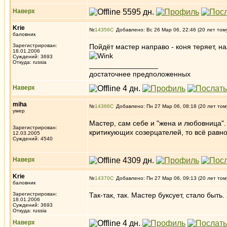
Наверх
Krie
№
14356
Добавлено: Вс 26 Мар 06, 22:46 (20 лет том
баловник
Зарегистрирован:
Пойдёт мастер направо - коня теряет, на
18.01.2006
Суждений: 3693
Откуда: russia
_________________
достаточнее предположенных
Наверх
miha
№
14366
Добавлено: Пн 27 Мар 06, 08:18 (20 лет том
умер
Мастер, сам себе и "жена и любовница". 
Зарегистрирован:
критикующих созерцателей, то всё равно 
12.03.2005
Суждений: 4540
Наверх
Krie
№
14370
Добавлено: Пн 27 Мар 06, 09:13 (20 лет том
баловник
Зарегистрирован:
Так-так, так. Мастер буксует, стало быть
18.01.2006
Суждений: 3693
Откуда: russia
Наверх