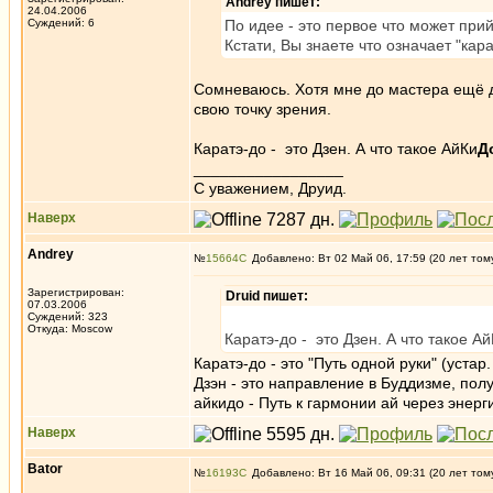
Andrey пишет:
24.04.2006
Суждений: 6
По идее - это первое что может прийт
Кстати, Вы знаете что означает "кар
Сомневаюсь. Хотя мне до мастера ещё 
свою точку зрения.
Каратэ-до - это Дзен. А что такое АйКи
Д
_________________
C уважением, Друид.
Наверх
Andrey
№
15664
Добавлено: Вт 02 Май 06, 17:59 (20 лет том
Зарегистрирован:
Druid пишет:
07.03.2006
Суждений: 323
Откуда: Moscow
Каратэ-до - это Дзен. А что такое А
Каратэ-до - это "Путь одной руки" (устар.
Дзэн - это направление в Буддизме, по
айкидо - Путь к гармонии ай через энерг
Наверх
Bator
№
16193
Добавлено: Вт 16 Май 06, 09:31 (20 лет том