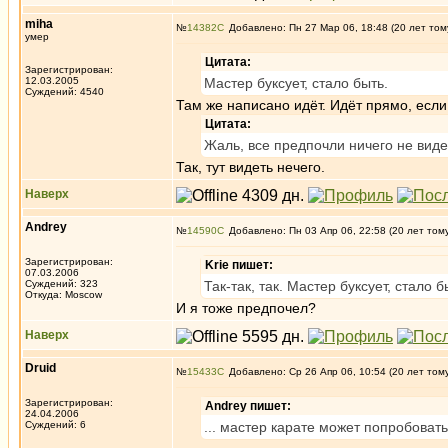
miha
№
14382
Добавлено: Пн 27 Мар 06, 18:48 (20 лет том
умер
Цитата:
Зарегистрирован:
12.03.2005
Мастер буксует, стало быть.
Суждений: 4540
Там же написано идёт. Идёт прямо, если 
Цитата:
Жаль, все предпочли ничего не виде
Так, тут видеть нечего.
Наверх
Andrey
№
14590
Добавлено: Пн 03 Апр 06, 22:58 (20 лет том
Зарегистрирован:
Krie пишет:
07.03.2006
Суждений: 323
Так-так, так. Мастер буксует, стало 
Откуда: Moscow
И я тоже предпочел?
Наверх
Druid
№
15433
Добавлено: Ср 26 Апр 06, 10:54 (20 лет том
Зарегистрирован:
Andrey пишет:
24.04.2006
Суждений: 6
... мастер карате может попробоват