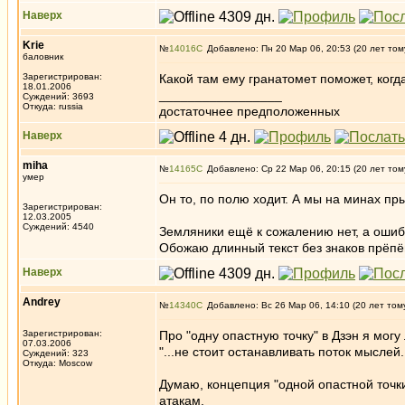
Наверх
Krie
№
14016
Добавлено: Пн 20 Мар 06, 20:53 (20 лет том
баловник
Зарегистрирован:
Какой там ему гранатомет поможет, когд
18.01.2006
_________________
Суждений: 3693
Откуда: russia
достаточнее предположенных
Наверх
miha
№
14165
Добавлено: Ср 22 Мар 06, 20:15 (20 лет том
умер
Он то, по полю ходит. А мы на минах пры
Зарегистрирован:
12.03.2005
Суждений: 4540
Земляники ещё к сожалению нет, а ошибо
Обожаю длинный текст без знаков прёп
Наверх
Andrey
№
14340
Добавлено: Вс 26 Мар 06, 14:10 (20 лет том
Зарегистрирован:
Про "одну опастную точку" в Дзэн я могу
07.03.2006
"...не стоит останавливать поток мыслей
Суждений: 323
Откуда: Moscow
Думаю, концепция "одной опастной точк
атакам.