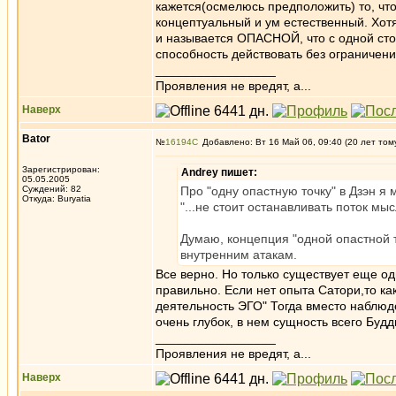
кажется(осмелюсь предположить) то, что 
концептуальный и ум естественный. Хотя
и называется ОПАСНОЙ, что с одной сто
способность действовать без ограничени
_________________
Проявления не вредят, а...
Наверх
Bator
№
16194
Добавлено: Вт 16 Май 06, 09:40 (20 лет том
Зарегистрирован:
Andrey пишет:
05.05.2005
Суждений: 82
Про "одну опастную точку" в Дзэн я
Откуда: Buryatia
"...не стоит останавливать поток мы
Думаю, концепция "одной опастной 
внутренним атакам.
Все верно. Но только существует еще о
правильно. Если нет опыта Сатори,то ка
деятельность ЭГО" Тогда вместо наблю
очень глубок, в нем сущность всего Будд
_________________
Проявления не вредят, а...
Наверх