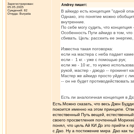
Зарегистрирован:
Andrey пишет:
05.05.2005
Суждений: 82
В айкидо есть концепция "одной опас
Откуда: Buryatia
Однако, это понятие можно обобщить
внутренние.
По себе могу судить, что концепция -
Особенность Пути айкидо в том, что 
сбивать. Цель: рассеить ее энергию,
Известна такая поговорка:
если на мастера с неба падает камен
если - 1 кг. - уже с помощью рук;
если же - 10 кг., то нужно использо
рукой, мастер - дзюдо -- прокинет к
Мастер же айкидо просто уйдет с ли
-- он не будет противодействовать 
Есть ли аналогичная концепция в Д
Есть.Можно сказать, что весь Дзен Будд
покоится именно на этом принципе. Отве
естественный Путь вещей, естественны
своего просветления почтенный Морихей 
понял, что цель Ай КИ До это прийти к 
с Дао. Ну а постижение мира Дао как ты