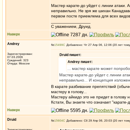
Мастер карате-до уйдет с линии атаки. 
неправильно. Не зря же шихан Канадзава
первом посте приемлема для всех видов
_________________
C уважением, Друид.
Наверх
Andrey
№
15499
Добавлено: Чт 27 Апр 06, 12:06 (20 лет том
Зарегистрирован:
Druid пишет:
07.03.2006
Суждений: 323
Andrey пишет:
Откуда: Moscow
... мастер карате может попроб
Мастер карате-до уйдет с линии ата
неправильно... И концепция изложен
В карате разбивание препятствий (обычн
мастеру в голову...
Мастеру айкидо это не придет в голову ни
Кстати, Вы знаете что означает "карате-
Наверх
Druid
№
15604
Добавлено: Сб 29 Апр 06, 20:03 (20 лет том
Зарегистрирован: