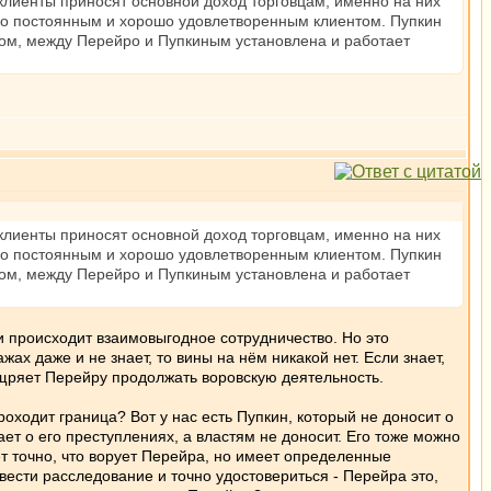
лиенты приносят основной доход торговцам, именно на них
его постоянным и хорошо удовлетворенным клиентом. Пупкин
разом, между Перейро и Пупкиным установлена и работает
лиенты приносят основной доход торговцам, именно на них
его постоянным и хорошо удовлетворенным клиентом. Пупкин
разом, между Перейро и Пупкиным установлена и работает
и происходит взаимовыгодное сотрудничество. Но это
жах даже и не знает, то вины на нём никакой нет. Если знает,
оощряет Перейру продолжать воровскую деятельность.
проходит граница? Вот у нас есть Пупкин, который не доносит о
ает о его преступлениях, а властям не доносит. Его тоже можно
ет точно, что ворует Перейра, но имеет определенные
вести расследование и точно удостовериться - Перейра это,