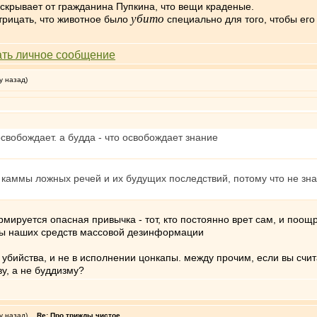
 скрывает от гражданина Пупкина, что вещи краденые.
убито
отрицать, что животное было
специально для того, чтобы его
у назад)
освобождает. а будда - что освобождает знание
т каммы ложных речей и их будущих последствий, потому что не зн
мируется опасная привычка - тот, кто постоянно врет сам, и поощря
оты наших средств массовой дезинформации
 убийства, и не в исполнении цонкапы. между прочим, если вы счит
ву, а не буддизму?
у назад)
Re: Про трижды чистое.