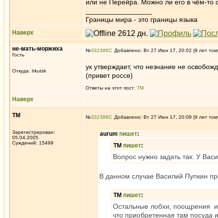
или не Перейра. Можно ли его в чём-то 
_________________
Границы мира - это границы языка
Наверх
не-мать-моржиха
№
332386
Добавлено: Вт 27 Июн 17, 20:02 (9 лет том
Гость
ук утверждает, что незнание не освобожд
Откуда: Irkutsk
(привет россе)
Ответы на этот пост:
ТМ
Наверх
ТМ
№
332388
Добавлено: Вт 27 Июн 17, 20:09 (9 лет том
Зарегистрирован:
aurum
пишет
:
05.04.2005
Суждений: 15499
ТМ
пишет
:
Вопрос нужно задать так: У Вас
В данном случае Василий Пупкин п
ТМ
пишет
:
Остальные лобхи, поощрения и п
что приобретенная там посуда 