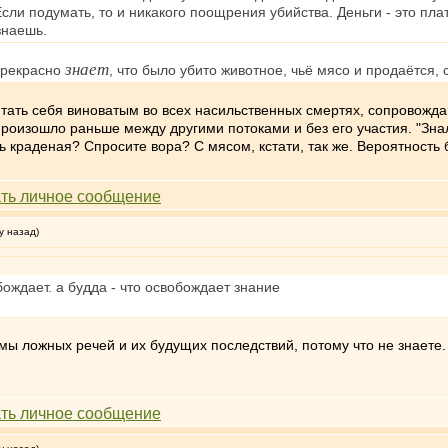
Если подумать, то и никакого поощрения убийства. Деньги - это плат
знаешь.
знает
прекрасно
, что было убито животное, чьё мясо и продаётся, 
итать себя виноватым во всех насильственных смертях, сопровожда
произошло раньше между другими потоками и без его участия. "Знал
щь краденая? Спросите вора? С мясом, кстати, так же. Вероятность 
у назад)
бождает. а будда - что освобождает знание
ммы ложных речей и их будущих последствий, потому что не знаете