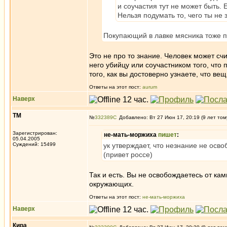
и соучастия тут не может быть. 
Нельзя подумать то, чего ты не 
Покупающий в лавке мясника тоже 
Это не про то знание. Человек может сч
него убийцу или соучастником того, что 
того, как вы достоверно узнаете, что ве
Ответы на этот пост:
aurum
Наверх
ТМ
№
332389
Добавлено: Вт 27 Июн 17, 20:19 (9 лет том
Зарегистрирован:
не-мать-моржиха
пишет
:
05.04.2005
Суждений: 15499
ук утверждает, что незнание не осво
(привет россе)
Так и есть. Вы не освобождаетесь от ка
окружающих.
Ответы на этот пост:
не-мать-моржиха
Наверх
Кира