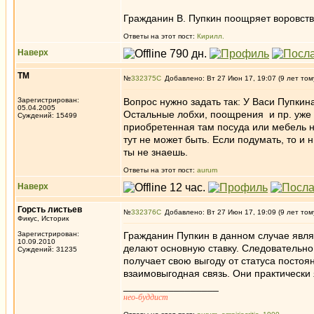
Гражданин В. Пупкин поощряет воровст
Ответы на этот пост:
Кирилл.
Наверх
ТМ
№
332375
Добавлено: Вт 27 Июн 17, 19:07 (9 лет том
Зарегистрирован:
Вопрос нужно задать так: У Васи Пупкин
05.04.2005
Остальные лобхи, поощрения и пр. уже д
Суждений: 15499
приобретенная там посуда или мебель н
тут не может быть. Если подумать, то и 
ты не знаешь.
Ответы на этот пост:
aurum
Наверх
Горсть листьев
№
332376
Добавлено: Вт 27 Июн 17, 19:09 (9 лет том
Фикус, Историк
Зарегистрирован:
Гражданин Пупкин в данном случае явля
10.09.2010
делают основную ставку. Следовательно
Суждений: 31235
получает свою выгоду от статуса постоя
взаимовыгодная связь. Они практически
_________________
нео-буддист