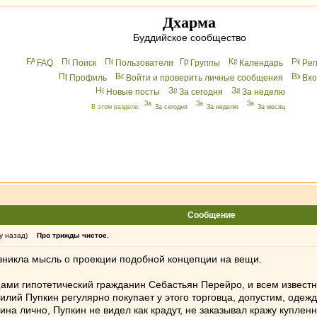
Дхарма
Буддийское сообщество
FAQ
Поиск
Пользователи
Группы
Календарь
Peг
Профиль
Войти и проверить личные сообщения
Вхo
Новые посты
За сегодня
За неделю
В этом разделе:
За сегодня
За неделю
За месяц
Сообщение
у назад)
Про трижды чистое.
зникла мысль о проекции подобной концепции на вещи.
ми гипотетический гражданин Себастьян Перейро, и всем известно
лий Пупкин регулярно покупает у этого торговца, допустим, одежду
на лично, Пупкин не видел как крадут, не заказывал кражу купленн