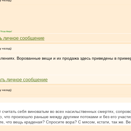
у назад)
"Роза Мира"
у назад)
уплениях. Ворованные вещи и их продажа здесь приведены в пример
у назад)
т считать себя виноватым во всех насильственных смертях, сопров
о, что произошло раньше между другими потоками и без его участия.
те, что вещь краденая? Спросите вора? С мясом, кстати, так же. В