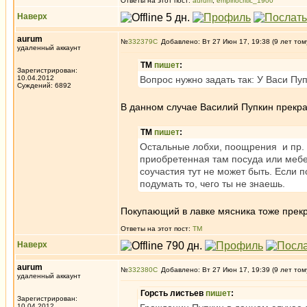
Ответы на этот пост:
aurum
,
empiriocritic_1900
Наверх
aurum
№
332379
Добавлено: Вт 27 Июн 17, 19:38 (9 лет том
удаленный аккаунт
ТМ
пишет
:
Зарегистрирован:
10.04.2012
Вопрос нужно задать так: У Васи Пу
Суждений: 6892
В данном случае Василий Пупкин прекр
ТМ
пишет
:
Остальные лобхи, поощрения и пр. у
приобретенная там посуда или мебе
соучастия тут не может быть. Если п
подумать то, чего ты не знаешь.
Покупающий в лавке мясника тоже прек
Ответы на этот пост:
ТМ
Наверх
aurum
№
332380
Добавлено: Вт 27 Июн 17, 19:39 (9 лет том
удаленный аккаунт
Горсть листьев
пишет
:
Зарегистрирован:
10.04.2012