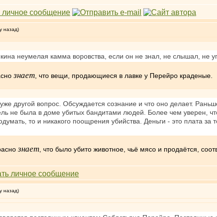
у назад)
пкина неумелая камма воровства, если он не знал, не слышал, не у
знает
асно
, что вещи, продающиеся в лавке у Перейро краденые.
же другой вопрос. Обсуждается сознание и что оно делает. Раньше
ль не была в доме убитых бандитами людей. Более чем уверен, чт
одумать, то и никакого поощрения убийства. Деньги - это плата за 
знает
расно
, что было убито животное, чьё мясо и продаётся, соотв
у назад)