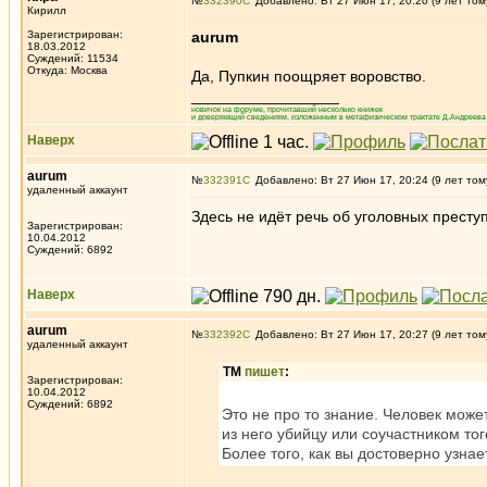
№
332390
Добавлено: Вт 27 Июн 17, 20:20 (9 лет том
Кирилл
Зарегистрирован:
aurum
18.03.2012
Суждений: 11534
Откуда: Москва
Да, Пупкин поощряет воровство.
_________________
новичок на форуме, прочитавший несколько книжек
и доверяющий сведениям, изложенным в метафизическом трактате Д.Андреева 
Наверх
aurum
№
332391
Добавлено: Вт 27 Июн 17, 20:24 (9 лет том
удаленный аккаунт
Здесь не идёт речь об уголовных прест
Зарегистрирован:
10.04.2012
Суждений: 6892
Наверх
aurum
№
332392
Добавлено: Вт 27 Июн 17, 20:27 (9 лет том
удаленный аккаунт
ТМ
пишет
:
Зарегистрирован:
10.04.2012
Суждений: 6892
Это не про то знание. Человек може
из него убийцу или соучастником тог
Более того, как вы достоверно узнае