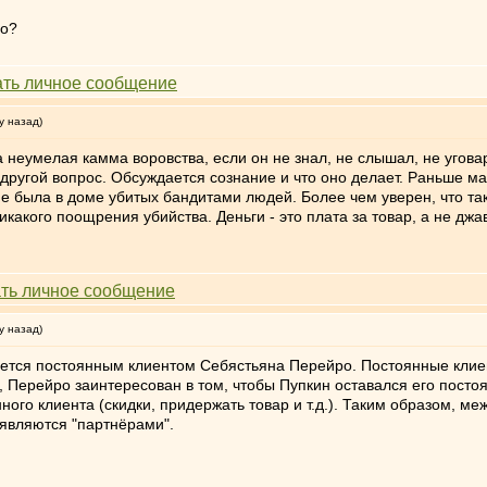
во?
у назад)
а неумелая камма воровства, если он не знал, не слышал, не угова
ругой вопрос. Обсуждается сознание и что оно делает. Раньше маг
е была в доме убитых бандитами людей. Более чем уверен, что та
никакого поощрения убийства. Деньги - это плата за товар, а не джа
у назад)
ется постоянным клиентом Себястьяна Перейро. Постоянные клиен
, Перейро заинтересован в том, чтобы Пупкин оставался его пост
нного клиента (скидки, придержать товар и т.д.). Таким образом, 
 являются "партнёрами".