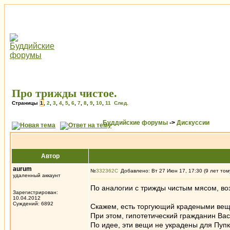
Про трижды чистое.
Страницы
1
,
2
,
3
,
4
,
5
,
6
,
7
,
8
,
9
,
10
,
11
След.
Буддийские форумы
->
Дискуссии
Автор
aurum
№
332362
Добавлено: Вт 27 Июн 17, 17:30 (9 лет том
удаленный аккаунт
По аналогии с трижды чистым мясом, во
Зарегистрирован:
10.04.2012
Суждений: 6892
Скажем, есть торгующий крадеными веща
При этом, гипотетический гражданин Васи
По идее, эти вещи не украдены для Пупки