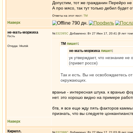
Допустим, тот же гражданин Перейро не
А про мясо, так тут только дебил будет 
Ответы на этот пост:
ТМ
Наверх
не-мать-моржиха
№
332395
Добавлено: Вт 27 Июн 17, 20:41 (9 лет том
Гость
ТМ
пишет
:
Откуда: Irkutsk
не-мать-моржиха
пишет
:
ук утверждает, что незнание не 
(привет россе)
Так и есть. Вы не освобождаетесь о
окружающих.
вранье - интересная штука. к вранью фор
нет. это хорошо видно на примере раб
бтв, я все еще жду пять факторов каммы
признать, что вы следуете цонканпианст
Наверх
Кирилл.
№
332398
Добавлено: Вт 27 Июн 17, 21:03 (9 лет том