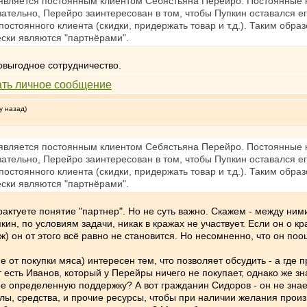
является постоянным клиентом Себястьяна Перейро. Постоянные к
вательно, Перейро заинтересован в том, чтобы Пупкин оставался 
 постоянного клиента (скидки, придержать товар и т.д.). Таким об
ески являются "партнёрами".
овыгодное сотрудничество.
у назад)
является постоянным клиентом Себястьяна Перейро. Постоянные к
вательно, Перейро заинтересован в том, чтобы Пупкин оставался 
 постоянного клиента (скидки, придержать товар и т.д.). Таким об
ески являются "партнёрами".
актуете понятие "партнер". Но не суть важно. Скажем - между ним
ин, по условиям задачи, никак в кражах не участвует. Если он о кра
ж) он от этого всё равно не становится. Но несомненно, что он п
ие от покупки мяса) интересен тем, что позволяет обсудить - а где 
т есть Иванов, который у Перейры ничего не покупает, однако же зн
ре определенную поддержку? А вот гражданин Сидоров - он не зна
илы, средства, и прочие ресурсы, чтобы при наличии желания произ