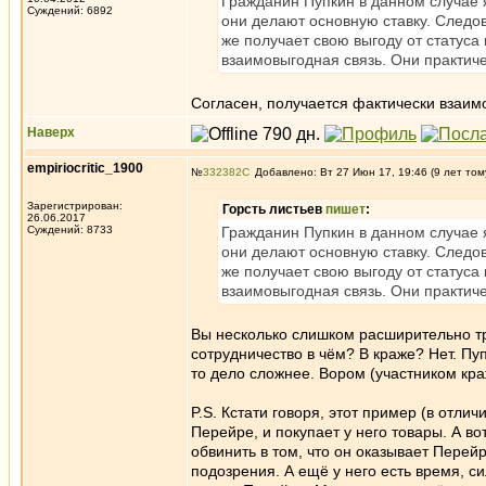
Гражданин Пупкин в данном случае 
Суждений: 6892
они делают основную ставку. Следо
же получает свою выгоду от статуса
взаимовыгодная связь. Они практич
Согласен, получается фактически взаим
Наверх
empiriocritic_1900
№
332382
Добавлено: Вт 27 Июн 17, 19:46 (9 лет том
Зарегистрирован:
Горсть листьев
пишет
:
26.06.2017
Суждений: 8733
Гражданин Пупкин в данном случае 
они делают основную ставку. Следо
же получает свою выгоду от статуса
взаимовыгодная связь. Они практич
Вы несколько слишком расширительно тр
сотрудничество в чём? В краже? Нет. Пупк
то дело сложнее. Вором (участником кра
P.S. Кстати говоря, этот пример (в отлич
Перейре, и покупает у него товары. А во
обвинить в том, что он оказывает Перей
подозрения. А ещё у него есть время, с