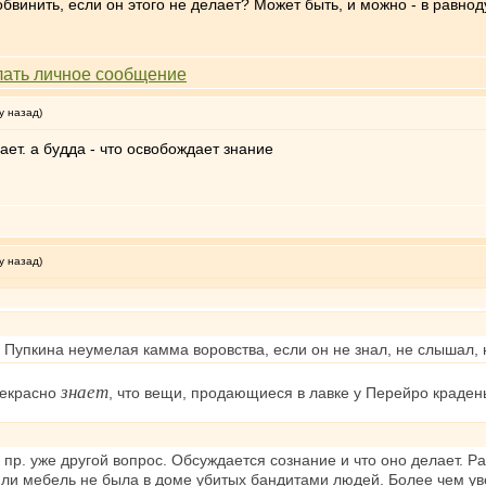
обвинить, если он этого не делает? Может быть, и можно - в равн
у назад)
ает. а будда - что освобождает знание
у назад)
и Пупкина неумелая камма воровства, если он не знал, не слышал, 
знает
рекрасно
, что вещи, продающиеся в лавке у Перейро краден
р. уже другой вопрос. Обсуждается сознание и что оно делает. Ра
или мебель не была в доме убитых бандитами людей. Более чем уве