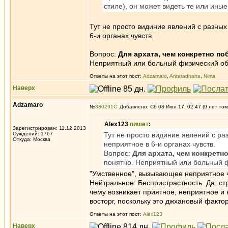
стиле), он может видеть те или ины
Тут не просто видиние явлений с разных
6-и органах чувств.
Вопрос:
Для архата, чем конкретно п
Неприятный или больный физический обь
Ответы на этот пост:
Adzamaro
,
Antaradhana
,
Nima
Наверх
Adzamaro
№
330291
Добавлено: Сб 03 Июн 17, 02:47 (9 лет том
Alex123
пишет
:
Зарегистрирован: 11.12.2013
Суждений: 1767
Тут не просто видиние явлений с ра
Откуда: Москва
неприятное в 6-и органах чувств.
Вопрос:
Для архата, чем конкрет
понятно. Неприятный или больный ф
"Умственное", вызывающее неприятное чув
Нейтральное: Беспристрастность. Да, стр
чему возникает приятное, неприятное и 
восторг, поскольку это джхановый фактор
Ответы на этот пост:
Alex123
Наверх