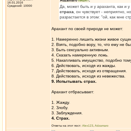
Adzamaro
пишет
:
16.01.2016
Суждений: 10000
Да, может быть и у араханта, как и 
страха
, он чувствует - неприятно, 
разрастается в этом: "ой, как мне 
Арахант по своей природе не может:
1. Намеренно лишить жизни живое сущес
2. Взять, подобно вору, то, что ему не б
3. Быть сексуально активным.
4. Сказать намеренную ложь.
5. Накапливать имущество, подобно тому
6. Действовать, исходя из жажды.
7. Действовать, исходя из отвращения.
8. Действовать, исходя из невежества.
9. Испытывать страх.
Арахант отбрасывает:
1. Жажду.
2. Злобу.
3. Заблуждения.
4. Страх.
Ответы на этот пост:
Alex123
,
Adzamaro