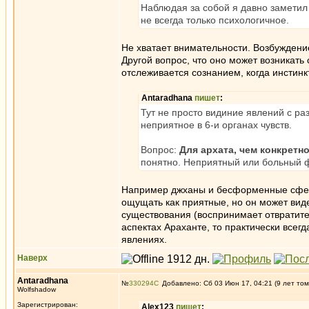
Наблюдая за собой я давно заметил 
не всегда только психологичное.
Не хватает внимательности. Возбуждение 
Другой вопрос, что оно может возникать
отслеживается сознанием, когда инстинк
Antaradhana
пишет
:
Тут не просто видиние явлений с ра
неприятное в 6-и органах чувств.
Вопрос:
Для архата, чем конкрет
понятно. Неприятный или больный ф
Например джханы и бесформенные сфер
ощущать как приятные, но он может вид
существования (воспринимает отвратител
аспектах Араханте, то практически всег
явлениях.
Наверх
Antaradhana
№
330294
Добавлено: Сб 03 Июн 17, 04:21 (9 лет том
Wolfshadow
Зарегистрирован:
Alex123
пишет
: