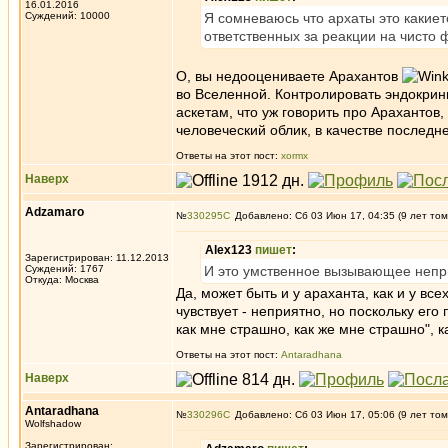
16.01.2016
Суждений: 10000
Я сомневаюсь что архаты это какиет
ответственных за реакции на чисто 
О, вы недооцениваете Арахантов
во Вселенной. Контролировать эндокрин
аскетам, что уж говорить про Арахантов
человеческий облик, в качестве последне
Ответы на этот пост:
xormx
Наверх
Adzamaro
№
330295
Добавлено: Сб 03 Июн 17, 04:35 (9 лет том
Alex123
пишет
:
Зарегистрирован: 11.12.2013
Суждений: 1767
И это умственное вызывающее непри
Откуда: Москва
Да, может быть и у араханта, как и у вс
чувствует - неприятно, но поскольку его
как мне страшно, как же мне страшно", 
Ответы на этот пост:
Antaradhana
Наверх
Antaradhana
№
330296
Добавлено: Сб 03 Июн 17, 05:06 (9 лет том
Wolfshadow
Зарегистрирован: