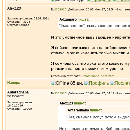
Alex123
№
330292
Добавлено: Сб 03 Июн 17, 02:54 (9 лет том
Зарегистрирован: 03.03.2011
Adzamaro
пишет
:
Суждений: 3393
Откуда: Канада
"Умственное", вызывающее неприятное
И это умственное вызывающее неприятно
Я сейчас почитываю что на нейрофизиоло
стимул, можно изменить только мысли и
Я сомневаюсь что архаты это какието му
реакции на чисто физическом уровне.
Ответы на этот пост:
Antaradhana
,
Adzamaro
Наверх
Antaradhana
№
330293
Добавлено: Сб 03 Июн 17, 04:17 (9 лет том
Wolfshadow
Зарегистрирован:
Alex123
пишет
:
16.01.2016
Суждений: 10000
Antaradhana
пишет
:
Нет, сначала испуг, потом выд
Нет времени подумать. Всё происхо