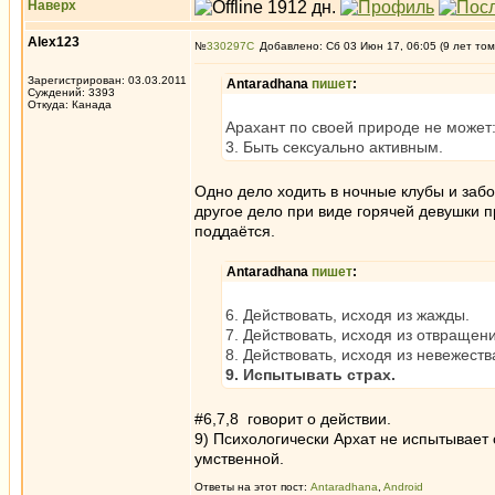
Наверх
Alex123
№
330297
Добавлено: Сб 03 Июн 17, 06:05 (9 лет том
Зарегистрирован: 03.03.2011
Antaradhana
пишет
:
Суждений: 3393
Откуда: Канада
Арахант по своей природе не может
3. Быть сексуально активным.
Одно дело ходить в ночные клубы и забол
другое дело при виде горячей девушки 
поддаётся.
Antaradhana
пишет
:
6. Действовать, исходя из жажды.
7. Действовать, исходя из отвращен
8. Действовать, исходя из невежеств
9. Испытывать страх.
#6,7,8 говорит о действии.
9) Психологически Архат не испытывает 
умственной.
Ответы на этот пост:
Antaradhana
,
Android