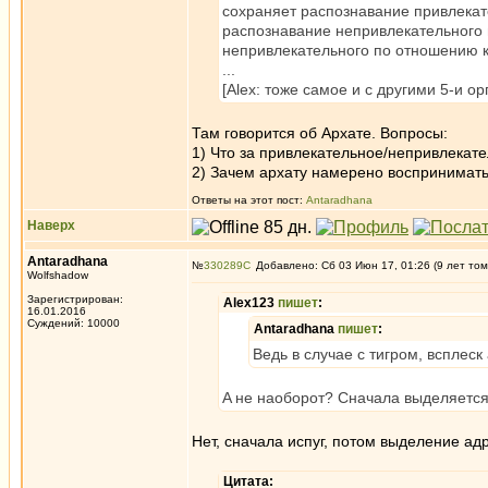
сохраняет распознавание привлекат
распознавание непривлекательного 
непривлекательного по отношению к
...
[Alex: тоже самое и с другими 5-и ор
Там говорится об Архате. Вопросы:
1) Что за привлекательное/непривлекате
2) Зачем архату намерено воспринимат
Ответы на этот пост:
Antaradhana
Наверх
Antaradhana
№
330289
Добавлено: Сб 03 Июн 17, 01:26 (9 лет том
Wolfshadow
Зарегистрирован:
Alex123
пишет
:
16.01.2016
Суждений: 10000
Antaradhana
пишет
:
Ведь в случае с тигром, всплес
A не наоборот? Сначала выделяется 
Нет, сначала испуг, потом выделение а
Цитата: