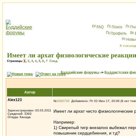
FAQ
Поиск
По
Профиль
Новы
В этом разд
Имеет ли архат физиологические реакци
Страницы
1
,
2
,
3
,
4
,
5
,
6
,
7
След.
Буддийские форумы
->
Буддистская фи
Автор
Alex123
№
330273
Добавлено: Пт 02 Июн 17, 20:06 (9 лет том
Зарегистрирован: 03.03.2011
Имеет ли архат чисто физиологические 
Суждений: 3393
Откуда: Канада
Например:
1) Свирепый тигр внезапно выбежал пер
повышение сердцебиения, и т.д?