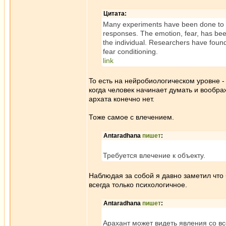
Цитата:
Many experiments have been done to fi
responses. The emotion, fear, has been h
the individual. Researchers have found
fear conditioning.
link
To есть на нейробиологическом уровне - 
когда человек начинает думать и воображ
архата конечно нет.
Тоже самое с влечением.
Antaradhana
пишет
:
Требуется влечение к объекту.
Наблюдая за собой я давно заметил что 
всегда только психологичное.
Antaradhana
пишет
:
Арахант может видеть явления со в