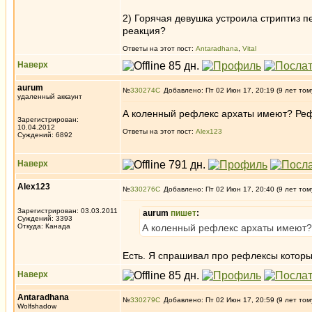
2) Горячая девушка устроила стриптиз 
реакция?
Ответы на этот пост:
Antaradhana
,
Vital
Наверх
aurum
№
330274
Добавлено: Пт 02 Июн 17, 20:19 (9 лет том
удаленный аккаунт
А коленный рефлекс архаты имеют? Рефл
Зарегистрирован:
10.04.2012
Ответы на этот пост:
Alex123
Суждений: 6892
Наверх
Alex123
№
330276
Добавлено: Пт 02 Июн 17, 20:40 (9 лет том
Зарегистрирован: 03.03.2011
aurum
пишет
:
Суждений: 3393
Откуда: Канада
А коленный рефлекс архаты имеют? 
Есть. Я спрашивал про рефлексы которые
Наверх
Antaradhana
№
330279
Добавлено: Пт 02 Июн 17, 20:59 (9 лет том
Wolfshadow