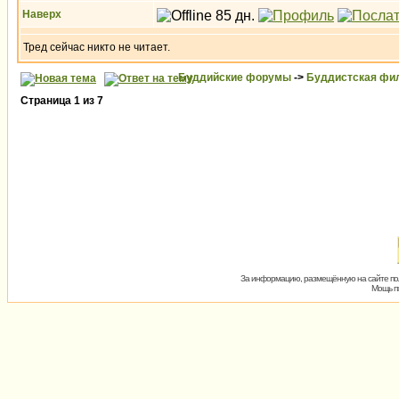
Наверх
Тред сейчас никто не читает.
Буддийские форумы
->
Буддистская фи
Страница
1
из
7
За информацию, размещённую на сайте пол
Мощь пх