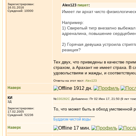
Зарегистрирован:
Alex123
пишет
:
16.01.2016
Суждений: 10000
Имеет ли архат чисто физиологичес
Например:
1) Свирепый тигр внезапно выбежал
адреналина, повышение сердцебиени
2) Горячая девушка устроила стрип
реакция?
Тех двух, что приведены в качестве прим
страхом, а Арахант не имеет страха. В 
удовольствиям и жажды, и соответствую
Ответы на этот пост:
Alex123
Наверх
КИ
№
330282
Добавлено: Пт 02 Июн 17, 21:50 (9 лет том
3Д
Зарегистрирован:
То, что может быть в обход умственной р
17.02.2005
_________________
Суждений: 52236
Буддизм чистой воды
Наверх