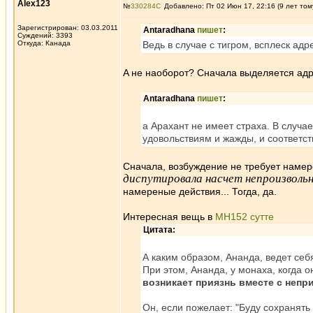
Alex123
№
330284
Добавлено: Пт 02 Июн 17, 22:16 (9 лет том
Зарегистрирован: 03.03.2011
Antaradhana
пишет
:
Суждений: 3393
Откуда: Канада
Ведь в случае с тигром, всплеск а
A не наоборот? Сначала выделяется адре
Antaradhana
пишет
:
а Арахант не имеет страха. В случа
удовольствиям и жажды, и соответс
Сначала, возбуждение не требует намере
диспутировала насчет непроизволь
намереные действия... Тогда, да.
Интересная вещь в
МН152 сутте
Цитата:
А каким образом, Ананда, ведет се
При этом, Ананда, у монаха, когда 
возникает приязнь вместе с непр
Он, если пожелает: "Буду сохранят