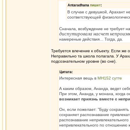
Antaradhana
пишет
:
В случае с девушкой, Арахант н
соответствующей физиологическ
Сначала, возбуждение не требует на
диспутировала насчет непроизв
намереные действия... Тогда, да.
Требуется влечение к объекту. Если же 
Неправильно та школа полагала. У Арах
подсознательном уровне (во сне).
Цитата:
Интересная вещь в
МН152 сутте
А каким образом, Ананда, ведет се
При этом, Ананда, у монаха, когда 
возникает приязнь вместе с непр
Он, если пожелает: "Буду сохранят
сохраняет распознавание привлекат
распознавание непривлекательного 
непривлекательного по отношению к