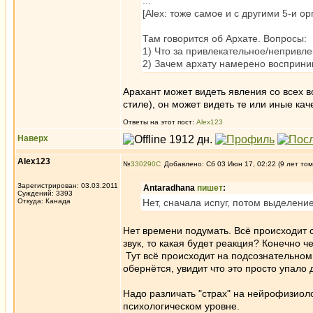
...
[Alex: тоже самое и с другими 5-и ор
Там говорится об Архате. Вопросы:
1) Что за привлекательное/непривле
2) Зачем архату намерено восприни
Арахант может видеть явления со всех 
стиле), он может видеть те или иные ка
Ответы на этот пост:
Alex123
Наверх
Alex123
№
330290
Добавлено: Сб 03 Июн 17, 02:22 (9 лет том
Зарегистрирован: 03.03.2011
Antaradhana
пишет
:
Суждений: 3393
Откуда: Канада
Нет, сначала испуг, потом выделен
Нет времени подумать. Всё происходит 
звук, то какая будет реакция? Конечно ч
Тут всё происходит на подсознательном 
обернётся, увидит что это просто упало
Надо различать "страх" на нейрофизиоло
психологическом уровне.