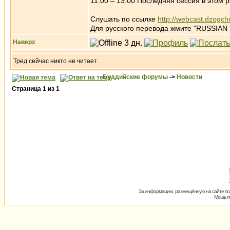
11:00 – 13:00 Последняя сессия в этом 
Слушать по ссылке
http://webcast.dzogch
Для русского перевода жмите "RUSSIA
Наверх
Тред сейчас никто не читает.
Буддийские форумы
->
Новости
Страница
1
из
1
За информацию, размещённую на сайте пол
Мощь пх