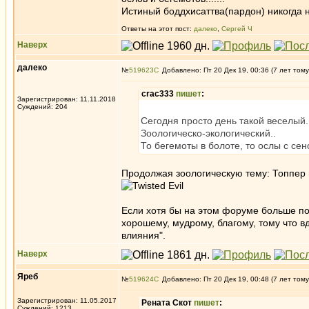
Истиный боддхисаттва(пардон) никогда н
Ответы на этот пост:
далеко
,
Сергей Ч
Наверх
далеко
№
519623
Добавлено: Пт 20 Дек 19, 00:36 (7 лет тому
crac333
пишет
:
Зарегистрирован: 11.11.2018
Суждений: 204
Сегодня просто день такой веселый.
Зоологическо-экологический..
То бегемоты в болоте, то ослы с сено
Продолжая зоологическую тему: Топпер в
Если хотя бы на этом форуме больше по
хорошему, мудрому, благому, тому что вд
влияния".
Наверх
Яреб
№
519624
Добавлено: Пт 20 Дек 19, 00:48 (7 лет тому
Зарегистрирован: 11.05.2017
Рената Скот
пишет
:
Суждений: 1213