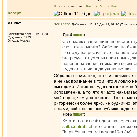
Ответы на этот пост:
Raudex
,
Рената Скот
Наверх
Raudex
№
519625
Добавлено: Пт 20 Дек 19, 02:20 (7 лет тому
Зарегистрирован: 16.11.2013
Яреб
пишет
:
Суждений: 5829
Откуда: Москва
Свет маяка в принципе не достает т
свет такого маяка? Собственно бхан
Поэтому вопрос изначально не в том,
это результат уменьшения помех, за
перенаправления внимания со здесь
- удовольствие ради удовольствия.
Обращаю внимание, что я использовал фр
а не как признание в том, что я ловлю 
выводами. Истинное удовольствие мне б
исправление, а то, что я часто накачив
мой порок, чем достоинство. То что мне 
риторически более ярко, не буднично, э
годами, всё конечно же публике надоело 
Яреб
пишет
:
Кстати, на тот сайт даже за перевода
suttacentral.net
Более того, там их ещ
"https://suttacentral.net/mn10/ru/sv