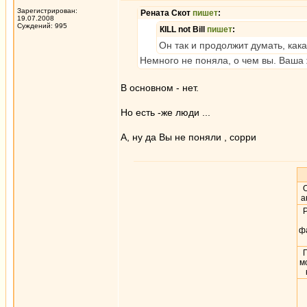
Зарегистрирован:
Рената Скот
пишет
:
19.07.2008
Суждений: 995
КILL not Вill
пишет
:
Он так и продолжит думать, какая
Немного не поняла, о чем вы. Ваша 
В основном - нет.
Но есть -же люди ...
А, ну да Вы не поняли , сорри
О
а
Р
ф
П
м