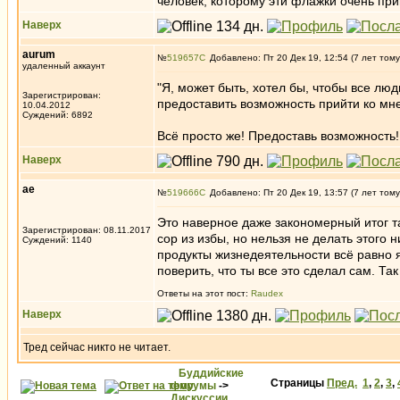
человек, которому эти флажки очень при
Наверх
aurum
№
519657
Добавлено: Пт 20 Дек 19, 12:54 (7 лет тому
удаленный аккаунт
"Я, может быть, хотел бы, чтобы все люди
Зарегистрирован:
предоставить возможность прийти ко мне
10.04.2012
Суждений: 6892
Всё просто же! Предоставь возможность
Наверх
ae
№
519666
Добавлено: Пт 20 Дек 19, 13:57 (7 лет тому
Это наверное даже закономерный итог 
Зарегистрирован: 08.11.2017
сор из избы, но нельзя не делать этого 
Суждений: 1140
продукты жизнедеятельности всё равно я
поверить, что ты все это сделал сам. Та
Ответы на этот пост:
Raudex
Наверх
Тред сейчас никто не читает.
Буддийские
Страницы
Пред.
1
,
2
,
3
,
форумы
->
Дискуссии