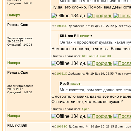
Как хорошо что я в этом ничего не 
Суждений: 14208
Ну да, это сложно. Помоги вам дэвы хот
Наверх
Рената Скот
№
519610
Добавлено: Чт 19 Дек 19, 22:52 (7 лет тому
КILL not Вill
пишет
:
Зарегистрирован:
29.09.2017
Он так и продолжит думать, какая куч
Суждений: 14208
Немного не поняла, о чем вы. Ваша жизн
Ответы на этот пост:
КILL not Вill
,
crac333
Наверх
Рената Скот
№
519611
Добавлено: Чт 19 Дек 19, 22:55 (7 лет тому
Яреб
пишет
:
Зарегистрирован:
29.09.2017
Мне кажется, вам уже давно все ясно
Суждений: 14208
Смотрителю маяка давно всё ясно насчет
Означает ли это, что маяк не нужен?
Ответы на этот пост:
Яреб
Наверх
КILL not Вill
№
519613
Добавлено: Чт 19 Дек 19, 23:15 (7 лет тому