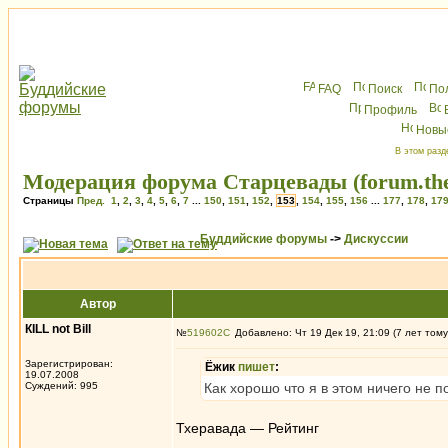
FAQ
Поиск
По
Профиль
Новы
В этом разд
Модерация форума Старцевады (forum.the
Страницы
Пред.
1
,
2
,
3
,
4
,
5
,
6
,
7
...
150
,
151
,
152
,
153
,
154
,
155
,
156
...
177
,
178
,
17
Буддийские форумы
->
Дискуссии
Автор
КILL not Вill
№
519602
Добавлено: Чт 19 Дек 19, 21:09 (7 лет тому
Зарегистрирован:
Ёжик
пишет
:
19.07.2008
Суждений: 995
Как хорошо что я в этом ничего не 
Тхеравада — Рейтинг