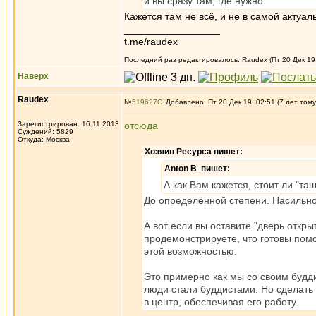
и вы сразу там, где нужно.
Кажется там не всё, и не в самой актуал
_________________
t.me/raudex
Последний раз редактировалось: Raudex (Пт 20 Дек 19, 
Наверх
Raudex
№
519627
Добавлено: Пт 20 Дек 19, 02:51 (7 лет тому
Зарегистрирован: 16.11.2013
отсюда
Суждений: 5829
Откуда: Москва
Хозяин Ресурса пишет:
Anton B пишет:
А как Вам кажется, стоит ли "тащ
До определённой степени. Насильно
А вот если вы оставите "дверь откры
продемонстрируете, что готовы помо
этой возможностью.
Это примерно как мы со своим будди
люди стали буддистами. Но сделать 
в центр, обеспечивая его работу.