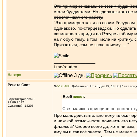
Это примерно как мы со своим буддийски
стали буддистами. Но сделать этого не 
обеспечивая его работу.
"Это примерно как я со своим Ресурсом
одинаково, по-старцевадски. Но сделать 
возможность придти на Ресурс любому м
на любую тему, в том числе на критику, с
Признаться, сам не знаю почему......"
_________________
t.me/raudex
Наверх
Рената Скот
№
519640
Добавлено: Пт 20 Дек 19, 10:58 (7 лет тому
Яреб
пишет
:
Зарегистрирован:
29.09.2017
Суждений: 14208
Свет маяка в принципе не достает т
Про маяк действительно получилось чер
и никакой возможности починить его не
флажков? Скорее всего да, хотя ни вам,
яму вы и так всё знаете. Тем не менее