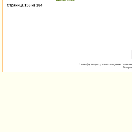
Страница
153
из
184
За информацию, размещённую на сайте пол
Мощь пх