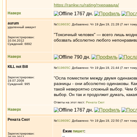
https://rankw.ru/rating/тхеравада/
Наверх
aurum
№
519603
Добавлено: Чт 19 Дек 19, 21:28 (7 лет тому
удаленный аккаунт
"Токсичный человек" — всего лишь модн
Зарегистрирован:
обозвать абсолютно любого непонравив
10.04.2012
Суждений: 6892
Наверх
КILL not Вill
№
519605
Добавлено: Чт 19 Дек 19, 21:44 (7 лет тому
Зарегистрирован:
"Осла поместили между двумя одинаков
19.07.2008
разницы - они абсолютно одинаковы. Ка
Суждений: 995
такой невероятно сложный выбор. Чем б
выбор. Он так и продолжит думать, какая 
Ответы на этот пост:
Рената Скот
Наверх
Рената Скот
№
519609
Добавлено: Чт 19 Дек 19, 22:50 (7 лет тому
Ёжик
пишет
:
Зарегистрирован:
29.09.2017