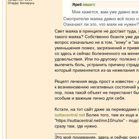
Откуда: Беларусь
Яреб
пишет
:
Мне кажется, вам уже давно все 
Смотрителю маяка давно всё ясно на
Означает ли это, что маяк не нужен?
Свет маяка в принципе не достает туда,
такого маяка? Собственно бханте уже да
вопрос изначально не в том, "кому" и "за
уменьшения помех, загрязнений и привя
со здесь и сейчас болезненного на мене
удовольствия. Или по-другому: полезно л
вылечить боль, устранить причину страд
который применяется из-за нежелания 
Рецепт лечения ведь прост и известен - 
к возникновению негативных состояний у
пор, пока такой объект не перестанет б
особым и важным лично для себя.
Кстати, на тот сайт даже за переводами с
suttacentral.net
Более того, там их еще и 
"https://suttacentral.net/mn10/ru/sv" - 
сразу там, где нужно.
_________________
Это моё понимание, здесь и сейчас оно в