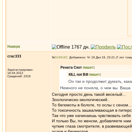
Наверх
crac333
№
519616
Добавлено: Чт 19 Дек 19, 23:21 (7 лет тому
Рената Скот
пишет
:
Зарегистрирован:
16.04.2012
КILL not Вill
пишет
:
Суждений: 2316
Он так и продолжит думать, какая
Немного не поняла, о чем вы. Ваша 
Сегодня просто день такой веселый...
Зоологическо-экологический..
То бегемоты в болоте, то ослы с сеном...
То токсичность зашкаливающая в питерск
Так что уже начинаешь чувствовать себя 
И только Вы, по женски, добавляете нам 
чуткие глаза смотрителя, в развевающе
ослов и бегемотов.......