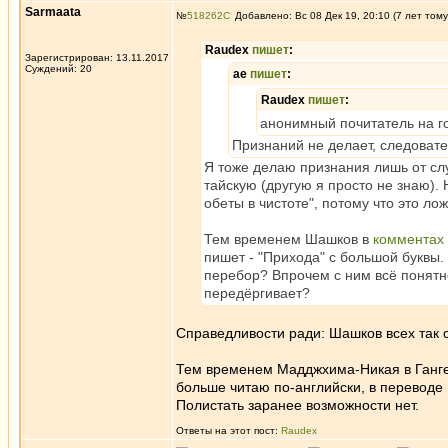
Sarmaata
№
518262
Добавлено: Вс 08 Дек 19, 20:10 (7 лет тому
Raudex
пишет
:
Зарегистрирован: 13.11.2017
Суждений: 20
ae
пишет
:
Raudex
пишет
:
анонимный почитатель на го
Признаний не делает, следоват
Я тоже делаю признания лишь от сл
тайскую (другую я просто не знаю). 
обеты в чистоте", потому что это лож
Тем временем Шашков в
комментах
пишет - "Прихода" с большой буквы.
перебор? Впрочем с ним всё понятно
передёргивает?
Справедливости ради: Шашков всех так с
Тем временем Мадджхима-Никая в Ганге т
больше читаю по-английски, в переводе 
Полистать заранее возможности нет.
Ответы на этот пост:
Raudex