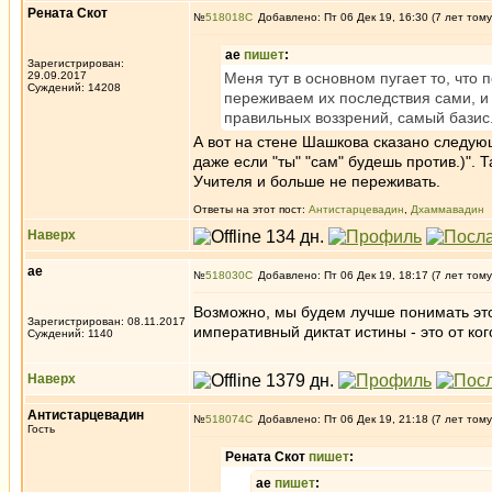
Рената Скот
№
518018
Добавлено: Пт 06 Дек 19, 16:30 (7 лет тому
ae
пишет
:
Зарегистрирован:
29.09.2017
Меня тут в основном пугает то, что 
Суждений: 14208
переживаем их последствия сами, и н
правильных воззрений, самый бази
А вот на стене Шашкова сказано следующ
даже если "ты" "сам" будешь против.)". 
Учителя и больше не переживать.
Ответы на этот пост:
Антистарцевадин
,
Дхаммавадин
Наверх
ae
№
518030
Добавлено: Пт 06 Дек 19, 18:17 (7 лет тому
Возможно, мы будем лучше понимать этог
Зарегистрирован: 08.11.2017
императивный диктат истины - это от ко
Суждений: 1140
Наверх
Антистарцевадин
№
518074
Добавлено: Пт 06 Дек 19, 21:18 (7 лет тому
Гость
Рената Скот
пишет
:
ae
пишет
: