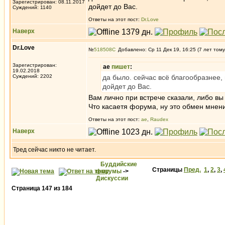
Зарегистрирован: 08.11.2017
дойдет до Вас.
Суждений: 1140
Ответы на этот пост:
Dr.Love
Наверх
Dr.Love
№
518508
Добавлено: Ср 11 Дек 19, 16:25 (7 лет тому
Зарегистрирован:
ae
пишет
:
19.02.2018
Суждений: 2202
да было. сейчас всё благообразнее, 
дойдет до Вас.
Вам лично при встрече сказали, либо вы 
Что касаетя форума, ну это обмен мнен
Ответы на этот пост:
ae
,
Raudex
Наверх
Тред сейчас никто не читает.
Буддийские
Страницы
Пред.
1
,
2
,
3
,
форумы
->
Дискуссии
Страница
147
из
184