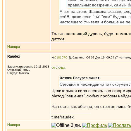
правильных воззрений, самый 
А вот на стене Шашкова сказано сле
себЯ, даже если "ты" "сам" будешь пр
настоящего Учителя и больше не пе
Только настоящий дурень, будет помогат
диттхи.
Наверх
Raudex
№
518107
Добавлено: Сб 07 Дек 19, 09:54 (7 лет том
Зарегистрирован: 16.11.2013
отсюда
Суждений: 5829
Откуда: Москва
Хозяин Ресурса пишет:
Сегодня я неожиданно так окружён л
Целительная сила специально сформиро
Метод "решения" любых проблем найден -
На лесть, как обычно, он ответил лишь 
_________________
t.me/raudex
Наверх