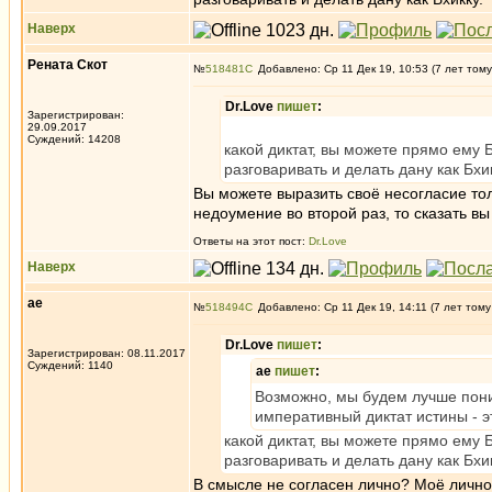
Наверх
Рената Скот
№
518481
Добавлено: Ср 11 Дек 19, 10:53 (7 лет тому
Dr.Love
пишет
:
Зарегистрирован:
29.09.2017
Суждений: 14208
какой диктат, вы можете прямо ему Б
разговаривать и делать дану как Бхик
Вы можете выразить своё несогласие тол
недоумение во второй раз, то сказать вы
Ответы на этот пост:
Dr.Love
Наверх
ae
№
518494
Добавлено: Ср 11 Дек 19, 14:11 (7 лет тому
Dr.Love
пишет
:
Зарегистрирован: 08.11.2017
Суждений: 1140
ae
пишет
:
Возможно, мы будем лучше поним
императивный диктат истины - э
какой диктат, вы можете прямо ему Б
разговаривать и делать дану как Бхик
В смысле не согласен лично? Моё личное