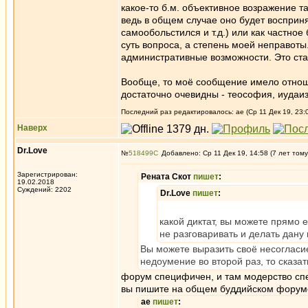
какое-то б.м. объективное возражение т
ведь в общем случае оно будет воспринят
самообольстился и т.д.) или как частное
суть вопроса, а степень моей неправоты
административные возможности. Это ста
Вообще, то моё сообщение имело отноше
достаточно очевидны - теософия, иудаиз
Последний раз редактировалось: ae (Ср 11 Дек 19, 23:0
Наверх
Dr.Love
№
518499
Добавлено: Ср 11 Дек 19, 14:58 (7 лет тому
Зарегистрирован:
Рената Скот
пишет
:
19.02.2018
Суждений: 2202
Dr.Love
пишет
:
какой диктат, вы можете прямо е
не разговаривать и делать дану 
Вы можете выразить своё несогласие
недоумение во второй раз, то сказат
форум специфичен, и там модерство спе
вы пишите на общем буддийском форуме 
ae
пишет
: