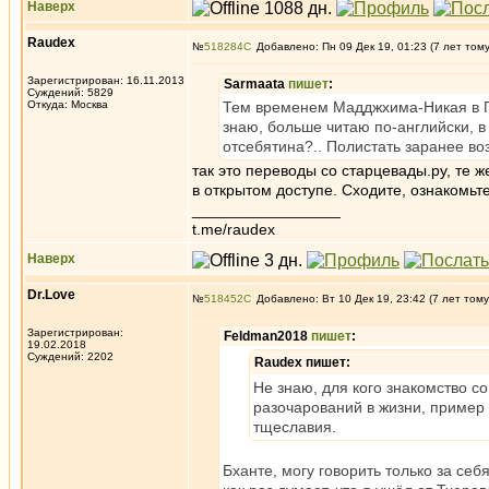
Наверх
Raudex
№
518284
Добавлено: Пн 09 Дек 19, 01:23 (7 лет том
Зарегистрирован: 16.11.2013
Sarmaata
пишет
:
Суждений: 5829
Откуда: Москва
Тем временем Мадджхима-Никая в Ган
знаю, больше читаю по-английски, в
отсебятина?.. Полистать заранее во
так это переводы со старцевады.ру, те ж
в открытом доступе. Сходите, ознакомьте
_________________
t.me/raudex
Наверх
Dr.Love
№
518452
Добавлено: Вт 10 Дек 19, 23:42 (7 лет тому
Зарегистрирован:
Feldman2018
пишет
:
19.02.2018
Суждений: 2202
Raudex пишет:
Не знаю, для кого знакомство со
разочарований в жизни, пример
тщеславия.
Бханте, могу говорить только за се