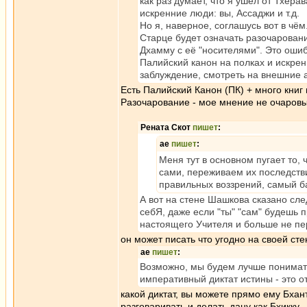
как раз думает, что я ушёл от Тхера
искренние люди: вы, Ассаджи и т.д.
Но я, наверное, соглашусь вот в чём
Старце будет означать разочаровани
Дхамму с её "носителями". Это ошиб
Палийский канон на полках и искрен
заблуждение, смотреть на внешние ат
Есть Палийский Канон (ПК) + много книг 
Разочарование - мое мнение не очаровыв
Рената Скот
пишет
:
ae
пишет
:
Меня тут в основном пугает то,
сами, переживаем их последствия
правильных воззрений, самый 
А вот на стене Шашкова сказано сле
себЯ, даже если "ты" "сам" будешь пр
настоящего Учителя и больше не пе
он может писать что угодно на своей сте
ae
пишет
:
Возможно, мы будем лучше понимать 
императивный диктат истины - это о
какой диктат, вы можете прямо ему Бхант
разговаривать и делать дану как Бхикку.