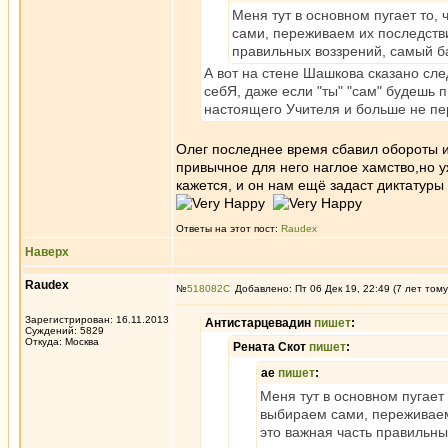
Меня тут в основном пугает то,
сами, переживаем их последствия
правильных воззрений, самый 
А вот на стене Шашкова сказано сле
себЯ, даже если "ты" "сам" будешь пр
настоящего Учителя и больше не пе
Олег последнее время сбавил обороты и
привычное для него наглое хамство,но 
кажется, и он нам ещё задаст диктатуры
Ответы на этот пост:
Raudex
Наверх
Raudex
№
518082
Добавлено: Пт 06 Дек 19, 22:49 (7 лет тому
Зарегистрирован: 16.11.2013
Антистарцевадин
пишет
:
Суждений: 5829
Откуда: Москва
Рената Скот
пишет
:
ae
пишет
:
Меня тут в основном пугает 
выбираем сами, переживаем 
это важная часть правильн