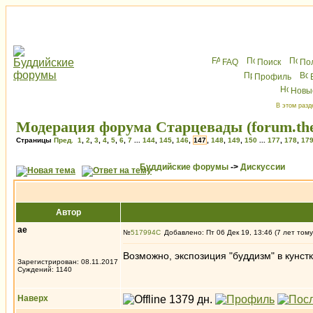
FAQ
Поиск
По
Профиль
Новы
В этом разд
Модерация форума Старцевады (forum.the
Страницы
Пред.
1
,
2
,
3
,
4
,
5
,
6
,
7
...
144
,
145
,
146
,
147
,
148
,
149
,
150
...
177
,
178
,
17
Буддийские форумы
->
Дискуссии
Автор
ae
№
517994
Добавлено: Пт 06 Дек 19, 13:46 (7 лет тому
Возможно, экспозиция "буддизм" в кунст
Зарегистрирован: 08.11.2017
Суждений: 1140
Наверх