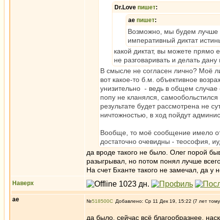
Dr.Love
пишет
:
ae
пишет
:
Возможно, мы будем лучше п
императивный диктат истины
какой диктат, вы можете прямо е
не разговаривать и делать дану 
В смысле не согласен лично? Моё ли
вот какое-то б.м. объективное возр
унизительно - ведь в общем случае о
попу не кланялся, самообольстился и
результате будет рассмотрена не су
ничтожностью, в ход пойдут админи
Вообще, то моё сообщение имело от
достаточно очевидны - теософия, иу
да вроде такого не было. Олег порой бы
разыгрывал, но потом понял лучше всего
На счет Бханте такого не замечал, да у 
Наверх
ae
№
518500
Добавлено: Ср 11 Дек 19, 15:22 (7 лет тому
да было. сейчас всё благообразнее, наск