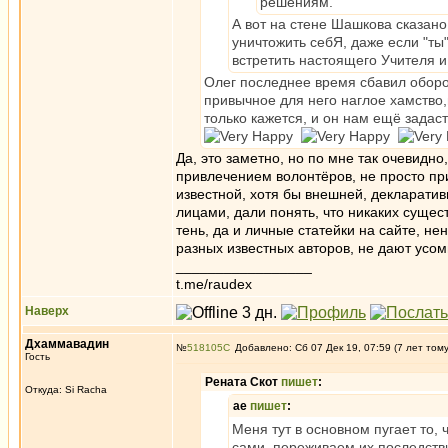
решениям.
А вот на стене Шашкова сказано
уничтожить себЯ, даже если "ты"
встретить настоящего Учителя и
Олег последнее время сбавил оборо
привычное для него наглое хамство
только кажется, и он нам ещё задас
Да, это заметно, но по мне так очевидно
привлечением волонтёров, не просто при
известной, хотя бы внешней, декларати
лицами, дали понять, что никаких сущес
тень, да и личные статейки на сайте, н
разных известных авторов, не дают усом
_________________
t.me/raudex
Наверх
Дхаммавадин
№
518105
Добавлено: Сб 07 Дек 19, 07:59 (7 лет том
Гость
Рената Скот
пишет
:
Откуда: Si Racha
ae
пишет
:
Меня тут в основном пугает то,
сами, переживаем их последствия