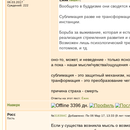
Ёжик
пишет
:
06.03.2017
Суждений: 222
Вообщето в буддизме они сводятся к
Сублимация разве не трансформация
инстанции.
Борьба за выживание, которая и ест
реализация стремления развития и 
Возможен лишь психологический трюк
потомков, и тд.
оно-то, может, и неведение - только ясн
а пока - наши мысли/чувства/ощущения -
сублимация - это защитный механизм, 
транформация - это преобразование чего-
причина страха - смерть
Ответы на этот пост:
Ёжик
Наверх
Росс
№
318394
Добавлено: Пн 06 Мар 17, 13:33 (9 лет том
Гость
Если у существа возникла мысль о возм