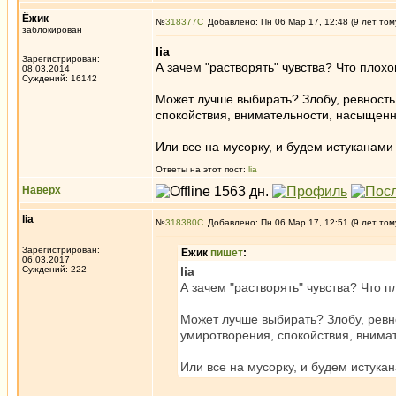
Ёжик
№
318377
Добавлено: Пн 06 Мар 17, 12:48 (9 лет том
заблокирован
lia
Зарегистрирован:
А зачем "растворять" чувства? Что плох
08.03.2014
Суждений: 16142
Может лучше выбирать? Злобу, ревность,
спокойствия, внимательности, насыщенн
Или все на мусорку, и будем истуканами
Ответы на этот пост:
lia
Наверх
lia
№
318380
Добавлено: Пн 06 Мар 17, 12:51 (9 лет том
Зарегистрирован:
Ёжик
пишет
:
06.03.2017
Суждений: 222
lia
А зачем "растворять" чувства? Что 
Может лучше выбирать? Злобу, ревнос
умиротворения, спокойствия, внима
Или все на мусорку, и будем истука