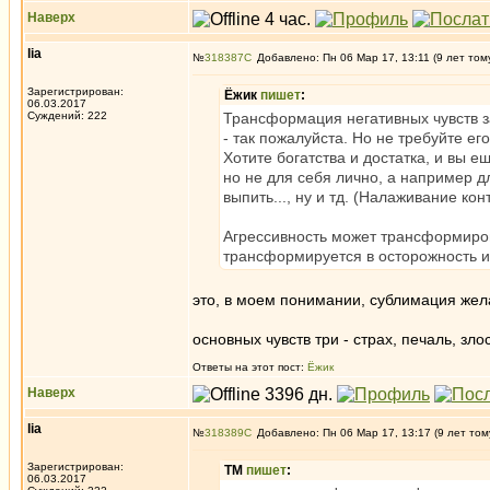
Наверх
lia
№
318387
Добавлено: Пн 06 Мар 17, 13:11 (9 лет том
Зарегистрирован:
Ёжик
пишет
:
06.03.2017
Суждений: 222
Трансформация негативных чувств за
- так пожалуйста. Но не требуйте его
Хотите богатства и достатка, и вы е
но не для себя лично, а например д
выпить..., ну и тд. (Налаживание ко
Агрессивность может трансформиров
трансформируется в осторожность и 
это, в моем понимании, сублимация жела
основных чувств три - страх, печаль, зло
Ответы на этот пост:
Ёжик
Наверх
lia
№
318389
Добавлено: Пн 06 Мар 17, 13:17 (9 лет том
Зарегистрирован:
ТМ
пишет
:
06.03.2017