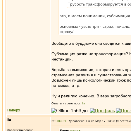
Трусость трансформируется в ос
это, в моем понимании, сублимация 
основных чувств три - страх, печаль
страху/
Вообщето в буддизме они сводятся к ави
Сублимация разве не трансформация? Ну
инстанции.
Борьба за выживание, которая и есть пр
стремления развития и существования ж
Возможен лишь психологический трюк по
потомков, и тд.
Ну и религию конечно. В веру загробного
Ответы на этот пост:
lia
Наверх
lia
№
318392
Добавлено: Пн 06 Мар 17, 13:28 (9 лет том
Зарегистрирован: