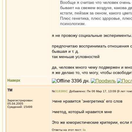
Вообще я считаю что человек очень 
бывает на свежем воздухе, какова д
кстати, пейзаж за окном, какого цвет
Плюс генетика, плюс здоровье, плюс
психологизм.
я не провожу социальные эксперименты.
предпочитаю воспринимать отношения с 
бывшая и т. д.
так меньше условностей
да, человек много чему подвержен и мн
я же делаю то, что могу, чтобы освободи
Наверх
ТМ
№
318386
Добавлено: Пн 06 Мар 17, 13:09 (9 лет том
Зарегистрирован:
>мне нравится 'энегретика' его слов
05.04.2005
Суждений: 15499
>метод, который нравится мне
Это же юмористические критерии, если п
Ответы на этот пост:
lia