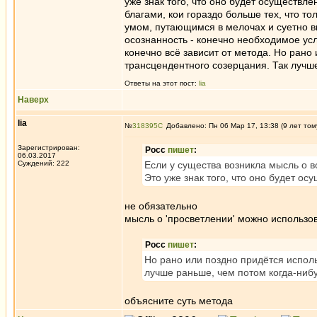
уже знак того, что оно будет осуществл
благами, кои гораздо больше тех, что 
умом, путающимся в мелочах и суетно 
осознанность - конечно необходимое усл
конечно всё зависит от метода. Но рано
трансцендентного созерцания. Так лучш
Ответы на этот пост:
lia
Наверх
lia
№
318395
Добавлено: Пн 06 Мар 17, 13:38 (9 лет том
Зарегистрирован:
Росс
пишет
:
06.03.2017
Суждений: 222
Если у существа возникла мысль о 
Это уже знак того, что оно будет ос
не обязательно
мысль о 'просветлении' можно использов
Росс
пишет
:
Но рано или поздно придётся испол
лучше раньше, чем потом когда-ниб
объясните суть метода