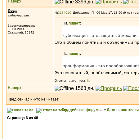
Наверх
Ёжик
№
318401
Добавлено: Пн 06 Мар 17, 13:50 (9 лет том
заблокирован
lia
пишет
:
Зарегистрирован:
08.03.2014
Суждений: 16142
сублимация - это защитный механи
Это в общем понятный и объяснимый пр
lia
пишет
:
транформация - это преобразование ч
Это непонятный, необъяснимый, эзотери
Ответы на этот пост:
lia
Наверх
Тред сейчас никто не читает.
Буддийские форумы
->
Дальневосточны
Страница
6
из
48