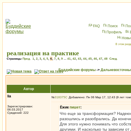
FAQ
Поиск
По
Профиль
Новы
В этом разд
реализация на практике
Страницы
Пред.
1
,
2
,
3
,
4
,
5
,
6
,
7
,
8
,
9
...
41
,
42
,
43
,
44
,
45
,
46
,
47
,
48
След.
Буддийские форумы
->
Дальневосточны
Автор
lia
№
318375
Добавлено: Пн 06 Мар 17, 12:43 (9 лет том
Зарегистрирован:
Ёжик
пишет
:
06.03.2017
Суждений: 222
Что еще за трансформация? Надеюс
разошлись и разобрались. Да конеч
Для этого нужно понимать что собст
другими. И насколько ты зависим от 