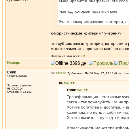
Суждений: 222
>мне нравится 'энегретика' его слов
>метод, который нравится мне
Это же юмористические критерии, ес
юмористические критерии? учебник?
это субъективные критерии, которыми я 
можете заменить 'нравится мне' на слов
Ответы на этот пост:
ТМ
Наверх
Ёжик
№
318390
Добавлено: Пн 06 Мар 17, 13:18 (9 лет том
заблокирован
lia
пишет
:
Зарегистрирован:
08.03.2014
Ёжик
пишет
:
Суждений: 16142
Трансформация негативных чувст
секса - так пожалуйста. Но не тр
Хотите богатства и достатка, и 
хозяином, но не для себя лично
Хотите выпить..., ну и тд. (Нал
Агрессивность может трансформ