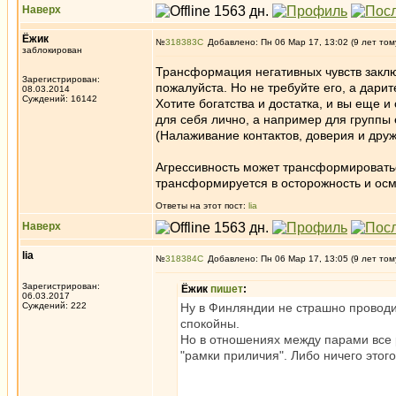
Наверх
Ёжик
№
318383
Добавлено: Пн 06 Мар 17, 13:02 (9 лет том
заблокирован
Трансформация негативных чувств заключа
Зарегистрирован:
пожалуйста. Но не требуйте его, а дарит
08.03.2014
Суждений: 16142
Хотите богатства и достатка, и вы еще и
для себя лично, а например для группы е
(Налаживание контактов, доверия и друж
Агрессивность может трансформироватьс
трансформируется в осторожность и осмо
Ответы на этот пост:
lia
Наверх
lia
№
318384
Добавлено: Пн 06 Мар 17, 13:05 (9 лет том
Зарегистрирован:
Ёжик
пишет
:
06.03.2017
Суждений: 222
Ну в Финляндии не страшно провод
спокойны.
Но в отношениях между парами все р
"рамки приличия". Либо ничего этого 