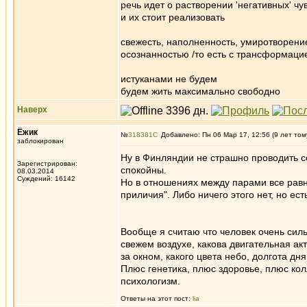
речь идет о растворении 'негативных' чув
и их стоит реализовать
свежесть, наполненность, умиротворени
осознанностью /то есть с трансформацией
истуканами не будем
будем жить максимально свободно
Наверх
Ёжик
№
318381
Добавлено: Пн 06 Мар 17, 12:56 (9 лет том
заблокирован
Ну в Финляндии не страшно проводить 
Зарегистрирован:
спокойны.
08.03.2014
Суждений: 16142
Но в отношениях между парами все равно
приличия". Либо ничего этого нет, но ест
Вообще я считаю что человек очень силь
свежем воздухе, какова двигательная ак
за окном, какого цвета небо, долгота дня,
Плюс генетика, плюс здоровье, плюс кол
психологизм.
Ответы на этот пост:
lia