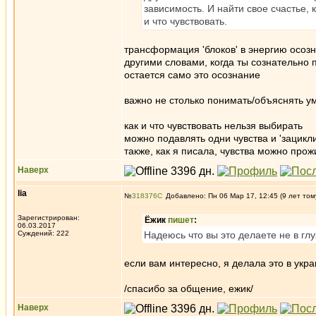
зависимость. И найти свое счастье, 
и что чувствовать.
трансформация 'блоков' в энергию осоз
другими словами, когда ты сознательно
остается само это осознание
важно не столько понимать/объяснять ум
как и что чувствовать нельзя выбирать
можно подавлять одни чувства и 'зацикли
также, как я писала, чувства можно прож
Наверх
lia
№
318376
Добавлено: Пн 06 Мар 17, 12:45 (9 лет том
Зарегистрирован:
Ёжик
пишет
:
06.03.2017
Суждений: 222
Надеюсь что вы это делаете не в гл
если вам интересно, я делала это в укр
/спасибо за общение, ежик/
Наверх