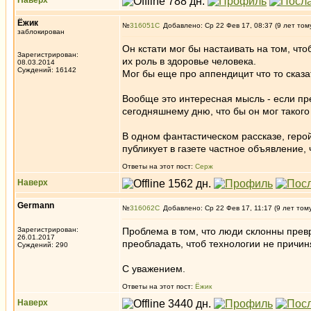
Наверх
Ёжик
№
316051
Добавлено: Ср 22 Фев 17, 08:37 (9 лет том
заблокирован
Он кстати мог бы настаивать на том, чт
Зарегистрирован:
их роль в здоровье человека.
08.03.2014
Суждений: 16142
Мог бы еще про аппендицит что то сказа
Вообще это интересная мысль - если пр
сегодняшнему дню, что бы он мог такого
В одном фантастическом рассказе, геро
публикует в газете частное объявление,
Ответы на этот пост:
Серж
Наверх
Germann
№
316062
Добавлено: Ср 22 Фев 17, 11:17 (9 лет том
Зарегистрирован:
Проблема в том, что люди склонны прев
26.01.2017
преобладать, чтоб технологии не причин
Суждений: 290
С уважением.
Ответы на этот пост:
Ёжик
Наверх