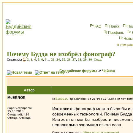
FAQ
Поиск
По
Профиль
Новы
В этом разд
Почему Будда не изобрёл фонограф?
Страницы
1
,
2
,
3
,
4
,
5
,
6
,
7
...
23
,
24
,
25
,
26
,
27
,
28
,
29
,
30
След.
Буддийские форумы
->
Чайная
Автор
MeERROR
№
316021
Добавлено: Вт 21 Фев 17, 23:44 (9 лет том
Зарегистрирован:
Изготовить фонограф можно было бы и в
15.08.2016
современных технологий. Почему Будда 
Суждений: 424
Откуда: Отсюда
Или хотя он мог бы изобрести письменнос
неправильно запомнил из его слов.
Ответы на этот пост:
Живи долго и процветай