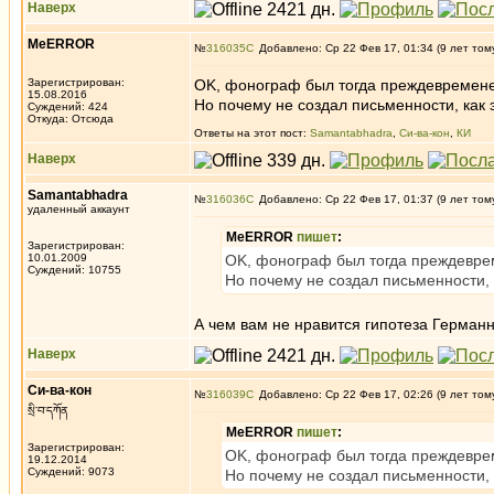
Наверх
MeERROR
№
316035
Добавлено: Ср 22 Фев 17, 01:34 (9 лет том
Зарегистрирован:
OK, фонограф был тогда преждевремене
15.08.2016
Но почему не создал письменности, как 
Суждений: 424
Откуда: Отсюда
Ответы на этот пост:
Samantabhadra
,
Си-ва-кон
,
КИ
Наверх
Samantabhadra
№
316036
Добавлено: Ср 22 Фев 17, 01:37 (9 лет том
удаленный аккаунт
MeERROR
пишет
:
Зарегистрирован:
10.01.2009
OK, фонограф был тогда преждевре
Суждений: 10755
Но почему не создал письменности, 
А чем вам не нравится гипотеза Германн
Наверх
Си-ва-кон
№
316039
Добавлено: Ср 22 Фев 17, 02:26 (9 лет том
སྲི་བ་དཀོན
MeERROR
пишет
:
Зарегистрирован:
OK, фонограф был тогда преждевре
19.12.2014
Суждений: 9073
Но почему не создал письменности, 