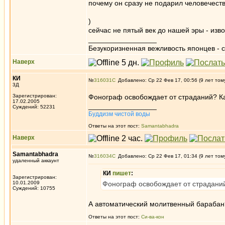
почему он сразу не подарил человечеств
)
сейчас не пятый век до нашей эры - изв
_________________
Безукоризненная вежливость японцев - с
Наверх
КИ
№
316031
Добавлено: Ср 22 Фев 17, 00:56 (9 лет том
3Д
Зарегистрирован:
Фонограф освобождает от страданий? Ка
17.02.2005
_________________
Суждений: 52231
Буддизм чистой воды
Ответы на этот пост:
Samantabhadra
Наверх
Samantabhadra
№
316034
Добавлено: Ср 22 Фев 17, 01:34 (9 лет том
удаленный аккаунт
КИ
пишет
:
Зарегистрирован:
10.01.2009
Фонограф освобождает от страдани
Суждений: 10755
А автоматический молитвенный барабан
Ответы на этот пост:
Си-ва-кон