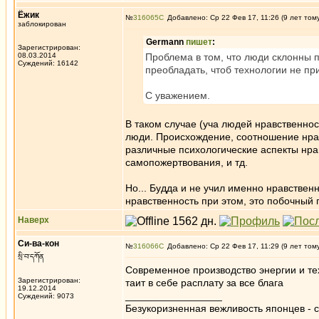
Ёжик
№
316065
Добавлено: Ср 22 Фев 17, 11:26 (9 лет том
заблокирован
Germann
пишет
:
Зарегистрирован:
08.03.2014
Проблема в том, что люди склонны 
Суждений: 16142
преобладать, чтоб технологии не пр
С уважением.
В таком случае (уча людей нравственно
люди. Происхождение, соотношение нрав
различные психологические аспекты нра
самопожертвования, и тд.
Но... Будда и не учил именно нравствен
нравственность при этом, это побочный п
Наверх
Си-ва-кон
№
316066
Добавлено: Ср 22 Фев 17, 11:29 (9 лет том
སྲི་བ་དཀོན
Современное производство энергии и тех
Зарегистрирован:
таит в себе расплату за все блага
19.12.2014
_________________
Суждений: 9073
Безукоризненная вежливость японцев - с