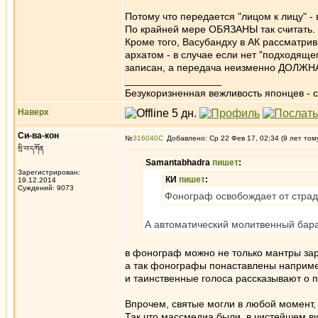
Потому что передается "лицом к лицу" 
По крайней мере ОБЯЗАНЫ так считать.
Кроме того, Васубандху в АК рассматр
архатом - в случае если нет "подходяще
записан, а передача неизменно ДОЛЖНА
_________________
Безукоризненная вежливость японцев - с
Наверх
Си-ва-кон
№
316040
Добавлено: Ср 22 Фев 17, 02:34 (9 лет том
སྲི་བ་དཀོན
Samantabhadra
пишет
:
Зарегистрирован:
КИ
пишет
:
19.12.2014
Суждений: 9073
Фонограф освобождает от стра
А автоматический молитвенный бар
в фонограф можно не только мантры за
а так фонографы понаставлены например
и таинственные голоса рассказывают о п
Впрочем, святые могли в любой момент, 
Так что массмедиа были, в чистейшем ви