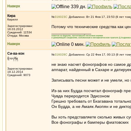
Наверх
Кира
№
316023
Добавлено: Вт 21 Фев 17, 23:53 (9 лет том
Кирилл
Зарегистрирован:
Потому что технические средства как це
18.03.2012
_________________
Суждений: 11534
Откуда: Москва
новичок на форуме, прочитавший несколько книжек
и доверяющий сведениям, изложенным в метафизическом трактате Д.Андреева 
Наверх
Си-ва-кон
№
316028
Добавлено: Ср 22 Фев 17, 00:13 (9 лет том
སྲི་བ་དཀོན
не знаю насчет фонографов но самое др
Зарегистрирован:
аппарат, найденный в Сахаре и датируем
19.12.2014
Суждений: 9073
Записывать песни может и не умели, но п
Из-за них Будда посчитал фонограф пре
Чувда переродится Эдисоном
Грешно требовать от Бхагавана тотальн
Он Будда, а не Амаяк Акопян и не дикто
Вы хоть представляете сколько живых с
Все фонографы и бамперы фиатовских жиг