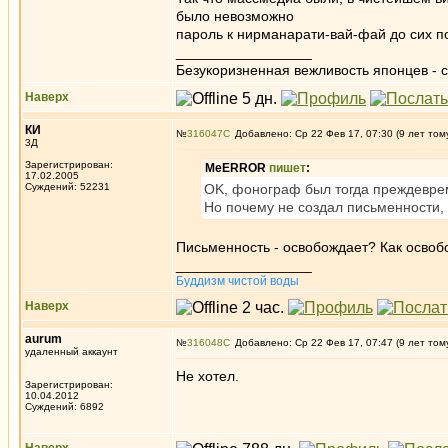
было невозможно
пароль к нирманарати-вай-фай до сих п
_________________
Безукоризненная вежливость японцев - с
Наверх
КИ
№
316047
Добавлено: Ср 22 Фев 17, 07:30 (9 лет том
3Д
Зарегистрирован:
MeERROR
пишет
:
17.02.2005
Суждений: 52231
OK, фонограф был тогда преждевре
Но почему не создал письменности, 
Письменность - освобождает? Как освоб
_________________
Буддизм чистой воды
Наверх
aurum
№
316048
Добавлено: Ср 22 Фев 17, 07:47 (9 лет том
удаленный аккаунт
Не хотел.
Зарегистрирован:
10.04.2012
Суждений: 6892