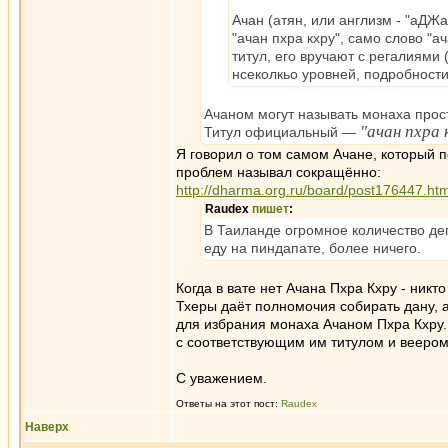
Ачан (атян, или англизм - "аДЖан
"ачан пхра кхру", само слово "а
титул, его вручают с регалиями
нсеколкьо уровней, подробности
Ачаном могут называть монаха прост
"ачан пхра 
Титул официальный —
Я говорил о том самом Ачане, который п
проблем называл сокращённо:
http://dharma.org.ru/board/post176447.h
Raudex
пишет
:
В Таиланде огромное количество деп
еду на пиндапате, более ничего.
Когда в вате нет Ачана Пхра Кхру - никт
Тхеры даёт полномочия собирать дану, а
для избрания монаха Ачаном Пхра Кхру.
с соответствующим им титулом и веером
С уважением.
Ответы на этот пост:
Raudex
Наверх