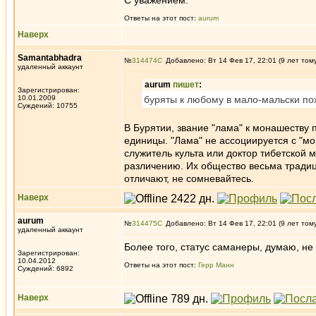
С уважением.
Ответы на этот пост:
aurum
Наверх
Samantabhadra
№
314474
Добавлено: Вт 14 Фев 17, 22:01 (9 лет том
удаленный аккаунт
aurum
пишет
:
Зарегистрирован:
10.01.2009
буряты к любому в мало-мальски п
Суждений: 10755
В Бурятии, звание "лама" к монашеству 
единицы. "Лама" не ассоциируется с "мон
служитель культа или доктор тибетской 
различению. Их общество весьма традиц
отличают, не сомневайтесь.
Наверх
aurum
№
314475
Добавлено: Вт 14 Фев 17, 22:01 (9 лет том
удаленный аккаунт
Более того, статус саманеры, думаю, не
Зарегистрирован:
10.04.2012
Ответы на этот пост:
Герр Манн
Суждений: 6892
Наверх