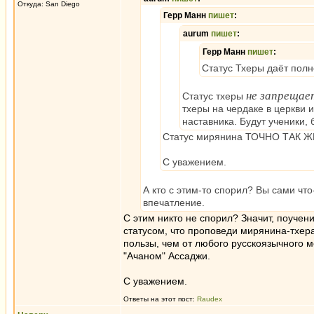
Откуда: San Diego
Герр Манн
пишет
:
aurum
пишет
:
Герр Манн
пишет
:
Статус Тхеры даёт полн
не запрещае
Статус тхеры
тхеры на чердаке в церкви
наставника. Будут ученики, 
Статус мирянина ТОЧНО ТАК ЖЕ
С уважением.
А кто с этим-то спорил? Вы сами что
впечатление.
С этим никто не спорил? Значит, поучен
статусом, что проповеди мирянина-тхер
пользы, чем от любого русскоязычного 
"Ачаном" Ассаджи.
С уважением.
Ответы на этот пост:
Raudex