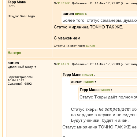
Герр Манн
№
314476
Добавлено: Вт 14 Фев 17, 22:02 (9 лет том
Гость
aurum
пишет
:
Откуда: San Diego
Более того, статус саманеры, думаю
Статус мирянина ТОЧНО ТАК ЖЕ.
С уважением.
Ответы на этот пост:
aurum
Наверх
aurum
№
314477
Добавлено: Вт 14 Фев 17, 22:03 (9 лет том
удаленный аккаунт
Герр Манн
пишет
:
Зарегистрирован:
10.04.2012
aurum
пишет
:
Суждений: 6892
Герр Манн
пишет
:
Статус Тхеры даёт полномоч
не запрещает
Статус тхеры
обу
на чердаке в церкви и не сиде
Будут ученики, будет и ачан.
Статус мирянина ТОЧНО ТАК ЖЕ не 