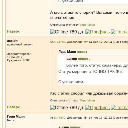
С уважением.
А кто с этим-то спорил? Вы сами что-то 
впечатление.
Ответы на этот пост:
Герр Манн
Наверх
aurum
№
314478
Добавлено: Вт 14 Фев 17, 22:04 (9 лет том
удаленный аккаунт
Герр Манн
пишет
:
Зарегистрирован:
10.04.2012
aurum
пишет
:
Суждений: 6892
Более того, статус саманеры, д
Статус мирянина ТОЧНО ТАК ЖЕ.
С уважением.
Кто с этим спорил или доказывал обрат
Ответы на этот пост:
Герр Манн
Наверх
Герр Манн
№
314480
Добавлено: Вт 14 Фев 17, 22:12 (9 лет том
Гость
aurum
пишет
: