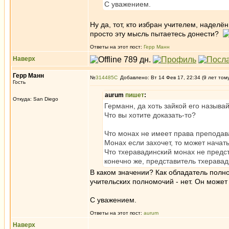
С уважением.
Ну да, тот, кто избран учителем, наделё
просто эту мысль пытаетесь донести?
Ответы на этот пост:
Герр Манн
Наверх
Герр Манн
№
314485
Добавлено: Вт 14 Фев 17, 22:34 (9 лет том
Гость
aurum
пишет
:
Откуда: San Diego
Германн, да хоть зайкой его называ
Что вы хотите доказать-то?
Что монах не имеет права преподав
Монах если захочет, то может начат
Что тхеравадинский монах не предс
конечно же, представитель тхеравад
В каком значении? Как обладатель полно
учительских полномочий - нет. Он может 
С уважением.
Ответы на этот пост:
aurum
Наверх