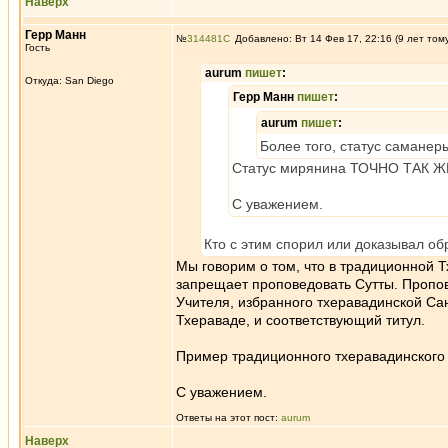
Наверх
Герр Манн
№
314481
Добавлено: Вт 14 Фев 17, 22:16 (9 лет том
Гость
aurum
пишет
:
Откуда: San Diego
Герр Манн
пишет
:
aurum
пишет
:
Более того, статус саманер
Статус мирянина ТОЧНО ТАК Ж
С уважением.
Кто с этим спорил или доказывал об
Мы говорим о том, что в традиционной Т
запрещает проповедовать Сутты. Пропов
Учителя, избранного тхеравадинской Сан
Тхераваде, и соответствующий титул.
Пример традиционного тхеравадинского 
С уважением.
Ответы на этот пост:
aurum
Наверх