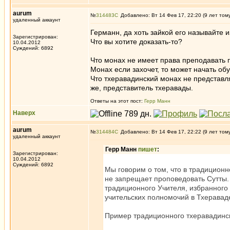
aurum
№
314483
Добавлено: Вт 14 Фев 17, 22:20 (9 лет том
удаленный аккаунт
Германн, да хоть зайкой его называйте 
Зарегистрирован:
Что вы хотите доказать-то?
10.04.2012
Суждений: 6892
Что монах не имеет права преподавать 
Монах если захочет, то может начать об
Что тхеравадинский монах не представл
же, представитель тхеравады.
Ответы на этот пост:
Герр Манн
Наверх
aurum
№
314484
Добавлено: Вт 14 Фев 17, 22:22 (9 лет том
удаленный аккаунт
Герр Манн
пишет
:
Зарегистрирован:
10.04.2012
Суждений: 6892
Мы говорим о том, что в традиционн
не запрещает проповедовать Сутты. 
традиционного Учителя, избранного 
учительских полномочий в Тхераваде
Пример традиционного тхеравадинск