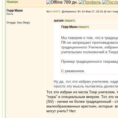
Наверх
Герр Манн
№
314487
Добавлено: Вт 14 Фев 17, 22:41 (9 лет том
Гость
aurum
пишет
:
Откуда: San Diego
Герр Манн
пишет
:
Мы говорим о том, что в традиц
ПК не запрещает проповедовать 
традиционного Учителя, избранн
учительских полномочий в Тхера
Пример традиционного тхеравад
С уважением.
Ну да, тот, кто избран учителем, на
просто эту мысль пытаетесь донес
Тот, кто избран из числа Тхер учителем
"пхра" и специальным веером. Тот, кто 
(SV) - ничем не более традиционный - с
малообразованных крестьян, которые во
могут учить? Нет.