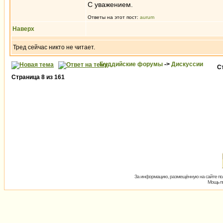
С уважением.
Ответы на этот пост:
aurum
Наверх
Тред сейчас никто не читает.
Буддийские форумы
->
Дискуссии
С
Страница
8
из
161
За информацию, размещённую на сайте пол
Мощь пх