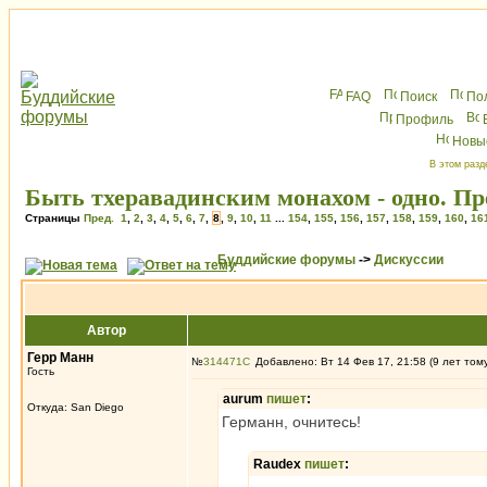
FAQ
Поиск
По
Профиль
Новы
В этом разд
Быть тхеравадинским монахом - одно. Пре
Страницы
Пред.
1
,
2
,
3
,
4
,
5
,
6
,
7
,
8
,
9
,
10
,
11
...
154
,
155
,
156
,
157
,
158
,
159
,
160
,
16
Буддийские форумы
->
Дискуссии
Автор
Герр Манн
№
314471
Добавлено: Вт 14 Фев 17, 21:58 (9 лет том
Гость
aurum
пишет
:
Откуда: San Diego
Германн, очнитесь!
Raudex
пишет
: