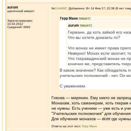
aurum
№
314486
Добавлено: Вт 14 Фев 17, 22:38 (9 лет том
удаленный аккаунт
Герр Манн
пишет
:
Зарегистрирован:
10.04.2012
aurum
пишет
:
Суждений: 6892
Германн, да хоть зайкой его на
Что вы хотите доказать-то?
Что монах не имеет права преп
Неверно! Монах если захочет, т
Что тхеравадинский монах не п
конечно же, представитель тхер
В каком значении? Как обладатель п
учительских полномочий - нет. Он мо
С уважением.
Гоенка — мирянин. Ему никто не запрещ
Монахам, хоть саманерам, хоть тхерам и
не нужны. Есть ученики — уже есть и учи
"Учительские полномочия" для обучени
вот
Для обучения монахов —
где нужны
Ответы на этот пост:
Герр Манн