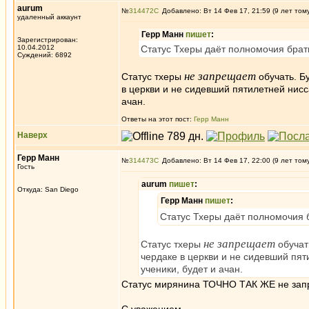
aurum
№
314472
Добавлено: Вт 14 Фев 17, 21:59 (9 лет том
удаленный аккаунт
Герр Манн
пишет
:
Зарегистрирован:
10.04.2012
Статус Тхеры даёт полномочия брать
Суждений: 6892
не запрещает
Статус тхеры
обучать. Бу
в церкви и не сидевший пятилетней нис
ачан.
Ответы на этот пост:
Герр Манн
Наверх
Герр Манн
№
314473
Добавлено: Вт 14 Фев 17, 22:00 (9 лет том
Гость
aurum
пишет
:
Откуда: San Diego
Герр Манн
пишет
:
Статус Тхеры даёт полномочия б
не запрещает
Статус тхеры
обучать
чердаке в церкви и не сидевший пя
ученики, будет и ачан.
Статус мирянина ТОЧНО ТАК ЖЕ не зап