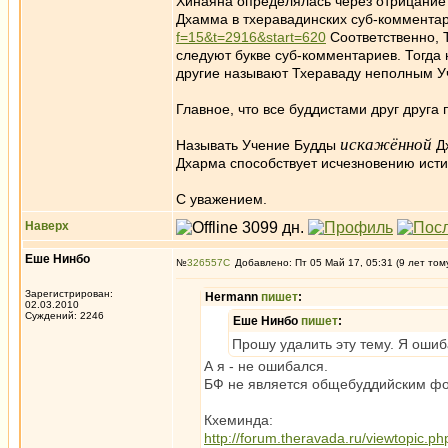
Хинаяна определялась через отрицание
Дхамма в тхеравадинских суб-комментар
f=15&t=2916&start=620
Соответственно, Т
следуют букве суб-комментариев. Тогда
другие называют Тхераваду неполным 
Главное, что все буддистами друг друга 
искажённой
Называть Учение Будды
Дх
Дхарма способствует исчезновению исти
С уважением.
Наверх
Еше Нинбо
№
326557
Добавлено: Пт 05 Май 17, 05:31 (9 лет том
Зарегистрирован:
Hermann
пишет
:
02.03.2010
Суждений: 2246
Еше Нинбо
пишет
:
Прошу удалить эту тему. Я ошиб
А я - не ошибался.
БФ не является общебуддийским фо
Кхеминда:
http://forum.theravada.ru/viewtopic