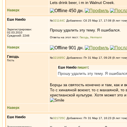
Lets drink beer, i m in Walnut Creek.
Наверх
Еше Нинбо
№
321144
Добавлено: Сб 25 Мар 17, 17:08 (9 лет том
Зарегистрирован:
Прошу удалить эту тему. Я ошибался.
02.03.2010
Суждений: 2246
Ответы на этот пост:
Гвоздь
,
Hermann
Наверх
Гвоздь
№
321695
Добавлено: Пт 31 Мар 17, 09:28 (9 лет том
Гость
Еше Нинбо
пишет
:
Прошу удалить эту тему. Я ошибался
Борцы за святость конечно и там, как и
То с хинаяной воюют, то с махаяной, то
христианской культуре. Хотя может это и
Наверх
Еше Нинбо
№
321735
Добавлено: Пт 31 Мар 17, 16:23 (9 лет том
Зарегистрирован: