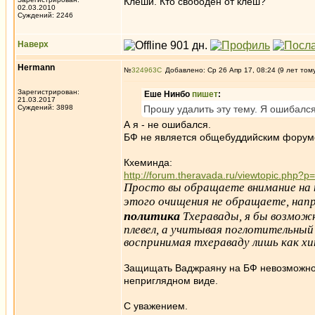
Клеши. Кто свободен от клеш?
02.03.2010
Суждений: 2246
Наверх
Hermann
№
324963
Добавлено: Ср 26 Апр 17, 08:24 (9 лет том
Зарегистрирован:
Еше Нинбо
пишет
:
21.03.2017
Суждений: 3898
Прошу удалить эту тему. Я ошибался
А я - не ошибался.
БФ не является общебуддийским форумо
Кхеминда:
http://forum.theravada.ru/viewtopic.php
Просто вы обращаете внимание на 
этого очищения не обращаете, на
политика
Тхеравады, я бы возможн
плевел, а учитывая поглотительный
воспринимая тхераваду лишь как хи
Защищать Ваджраяну на БФ невозможно. 
неприглядном виде.
С уважением.