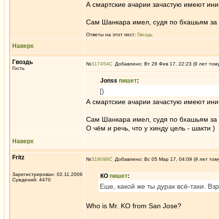
А смартские ачарии зачастую имеют ини
Сам Шанкара имел, судя по бхашьям за 
Ответы на этот пост:
Гвоздь
Наверх
Гвоздь
№
317454
Добавлено: Вт 28 Фев 17, 22:23 (9 лет том
Гость
Jonss
пишет
:
[)
А смартские ачарии зачастую имеют ин
Сам Шанкара имел, судя по бхашьям за е
О чём и речь, что у хинду цель - шакти )
Наверх
Fritz
№
318098
Добавлено: Вс 05 Мар 17, 04:09 (9 лет том
Зарегистрирован: 02.11.2006
КО
пишет
:
Суждений: 4470
Еше, какой же ты дурак всё-таки. Вз
Who is Mr. KO from San Jose?