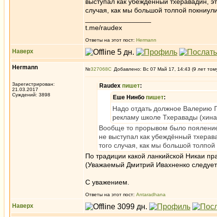
выступал как убеждённый тхеравадин, эт
случая, как мы большой толпой покниул
_________________
t.me/raudex
Ответы на этот пост:
Hermann
Наверх
Hermann
№
327068
Добавлено: Вс 07 Май 17, 14:43 (9 лет том
Зарегистрирован:
Raudex
пишет
:
21.03.2017
Суждений: 3898
Еше Нинбо
пишет
:
Надо отдать должное Валерию П
рекламу школе Тхеравады (хиная
Вообще то прорывом было пояление
не выступал как убеждённый тхерава
того случая, как мы большой толпой
По традиции какой ланкийской Никаи пр
(Уважаемый Дмитрий Ивахненко следует
С уважением.
Ответы на этот пост:
Antaradhana
Наверх