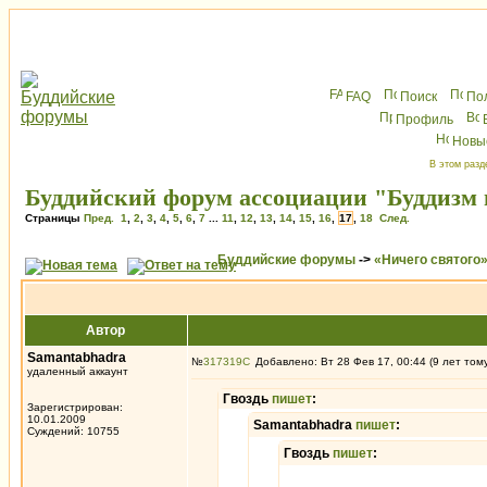
FAQ
Поиск
По
Профиль
Новы
В этом разд
Буддийский форум ассоциации "Буддизм в
Страницы
Пред.
1
,
2
,
3
,
4
,
5
,
6
,
7
...
11
,
12
,
13
,
14
,
15
,
16
,
17
,
18
След.
Буддийские форумы
->
«Ничего святого
Автор
Samantabhadra
№
317319
Добавлено: Вт 28 Фев 17, 00:44 (9 лет том
удаленный аккаунт
Гвоздь
пишет
:
Зарегистрирован:
10.01.2009
Samantabhadra
пишет
:
Суждений: 10755
Гвоздь
пишет
: