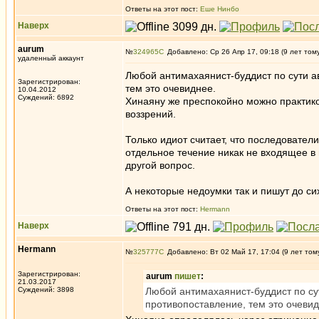
Ответы на этот пост:
Еше Нинбо
Наверх
aurum
№
324965
Добавлено: Ср 26 Апр 17, 09:18 (9 лет том
удаленный аккаунт
Любой антимахаянист-буддист по сути а
Зарегистрирован:
тем это очевиднее.
10.04.2012
Суждений: 6892
Хинаяну же преспокойно можно практико
воззрений.
Только идиот считает, что последовате
отдельное течение никак не входящее в
другой вопрос.
А некоторые недоумки так и пишут до си
Ответы на этот пост:
Hermann
Наверх
Hermann
№
325777
Добавлено: Вт 02 Май 17, 17:04 (9 лет том
Зарегистрирован:
aurum
пишет
:
21.03.2017
Суждений: 3898
Любой антимахаянист-буддист по су
противопоставление, тем это очевид