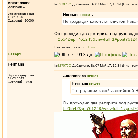
Antaradhana
№
327073
Добавлено: Вс 07 Май 17, 15:24 (9 лет том
Wolfshadow
Зарегистрирован:
Hermann
пишет
:
16.01.2016
Суждений: 10000
По традиции какой ланкийской Ника
Он проходил два ретирита под руковод
t=25542&p=761249&viewfull=1#post76124
Ответы на этот пост:
Hermann
Наверх
Hermann
№
327076
Добавлено: Вс 07 Май 17, 15:34 (9 лет том
Зарегистрирован:
Antaradhana
пишет
:
21.03.2017
Суждений: 3898
Hermann
пишет
:
По традиции какой ланкийской 
Он проходил два ретирита под рук
t=25542&p=761249&viewfull=1#post7