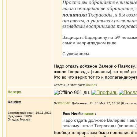
Просто вы обращаете внимание 
этого очищения не обращаете,
политика
Тхеравады, я бы возм
от плевел, а учитывая поглоти
взглядами воспринимая тхерава
Защищать Ваджраяну на БФ невозмож
самом неприглядном виде.
С уважением.
Надо отдать должное Валерию Павлову.
школе Тхеравады (хинаяны), которой до 
Кто во что верит, тот то и пропагандирует
Ответы на этот пост:
Raudex
Наверх
Raudex
№
326634
Добавлено: Пт 05 Май 17, 14:20 (9 лет том
Зарегистрирован: 16.11.2013
Еше Нинбо
пишет
:
Суждений: 5829
Откуда: Москва
Надо отдать должное Валерию Павл
рекламу школе Тхеравады (хинаяны),
Вообще то прорывом было пояление dha