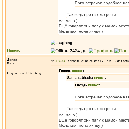
Пока встречал подобное на
Так ведь про них же речь)
Аа, ясно )
Ещё говорят они папу с мамой мест
Мельчают ноне хинду )
Наверх
Jonss
№
317420
Добавлено: Вт 28 Фев 17, 15:51 (9 лет том
Гость
Гвоздь
пишет
:
Откуда: Saint Petersburg
Samantabhadra
пишет
:
Гвоздь
пишет
:
Пока встречал подобное на
Так ведь про них же речь)
Аа, ясно )
Ещё говорят они папу с мамой мест
Мельчают ноне хинду )