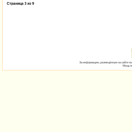
Страница
3
из
9
За информацию, размещённую на сайте пол
Мощь пх