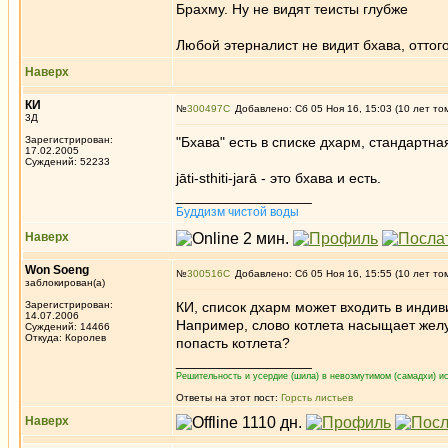
Брахму. Ну не видят теисты глубже
Любой этерналист не видит бхава, отто
Наверх
КИ
№
300497
Добавлено: Сб 05 Ноя 16, 15:03 (10 лет то
3Д
Зарегистрирован:
"Бхава" есть в списке дхарм, стандартн
17.02.2005
Суждений: 52233
jāti-sthiti-jarā - это бхава и есть.
_________________
Буддизм чистой воды
Наверх
Won Soeng
№
300516
Добавлено: Сб 05 Ноя 16, 15:55 (10 лет то
заблокирован(а)
Зарегистрирован:
КИ, список дхарм может входить в инди
14.07.2006
Например, слово котлета насыщает желу
Суждений: 14466
Откуда: Королев
попасть котлета?
_________________
Решительность и усердие (шила) в невозмутимом (самадхи) ис
Ответы на этот пост:
Горсть листьев
Наверх