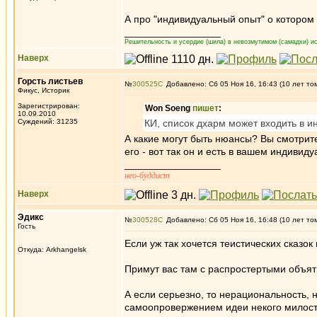
А про "индивидуальный опыт" о котором 
_________________
Решительность и усердие (шила) в невозмутимом (самадхи) ис
Наверх
Горсть листьев
№
300525
Добавлено: Сб 05 Ноя 16, 16:43 (10 лет то
Фикус, Историк
Зарегистрирован:
Won Soeng
пишет
:
10.09.2010
Суждений: 31235
КИ, список дхарм может входить в 
А какие могут быть нюансы? Вы смотрит
его - вот так он и есть в вашем индивид
_________________
нео-буддист
Наверх
Эдикc
№
300528
Добавлено: Сб 05 Ноя 16, 16:48 (10 лет то
Гость
Если уж так хочется теистических сказок
Откуда: Arkhangelsk
Примут вас там с распростертыми объя
А если серьезно, то нерациональность, 
самоопровержением идеи некого милост