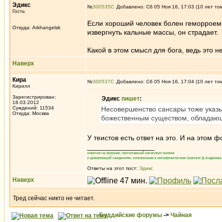
Эдикc
№
300535
Добавлено: Сб 05 Ноя 16, 17:03 (10 лет то
Гость
Если хороший человек болен геморроем 
Откуда: Arkhangelsk
извергнуть кальные массы, он страдает.
Какой в этом смысл для бога, ведь это н
Наверх
Кира
№
300537
Добавлено: Сб 05 Ноя 16, 17:04 (10 лет то
Кирилл
Зарегистрирован:
Эдикc
пишет
:
18.03.2012
Суждений: 11534
Несовершенство сансары тоже указы
Откуда: Москва
божественным существом, обладаю
У теистов есть ответ на это. И на этом ф
_________________
новичок на форуме, прочитавший несколько книжек
и доверяющий сведениям, изложенным в метафизическом трактате Д.Андреева 
Ответы на этот пост:
Эдикc
Наверх
Тред сейчас никто не читает.
Буддийские форумы
->
Чайная