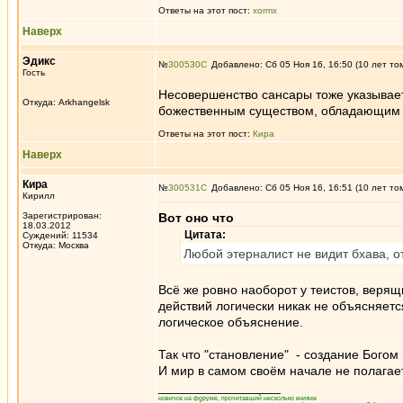
Ответы на этот пост:
xormx
Наверх
Эдикc
№
300530
Добавлено: Сб 05 Ноя 16, 16:50 (10 лет то
Гость
Несовершенство сансары тоже указывает
Откуда: Arkhangelsk
божественным существом, обладающим 
Ответы на этот пост:
Кира
Наверх
Кира
№
300531
Добавлено: Сб 05 Ноя 16, 16:51 (10 лет то
Кирилл
Зарегистрирован:
Вот оно что
18.03.2012
Цитата:
Суждений: 11534
Откуда: Москва
Любой этерналист не видит бхава, о
Всё же ровно наоборот у теистов, верящи
действий логически никак не объясняется
логическое объяснение.
Так что "становление" - создание Богом
И мир в самом своём начале не полагае
_________________
новичок на форуме, прочитавший несколько книжек