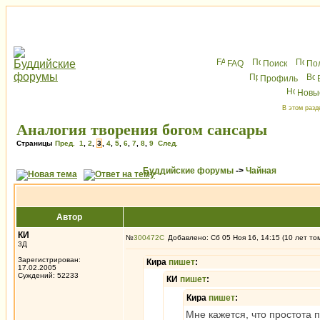
FAQ
Поиск
По
Профиль
Новы
В этом разд
Аналогия творения богом сансары
Страницы
Пред.
1
,
2
,
3
,
4
,
5
,
6
,
7
,
8
,
9
След.
Буддийские форумы
->
Чайная
Автор
КИ
№
300472
Добавлено: Сб 05 Ноя 16, 14:15 (10 лет то
3Д
Зарегистрирован:
Кира
пишет
:
17.02.2005
Суждений: 52233
КИ
пишет
:
Кира
пишет
:
Мне кажется, что простота п