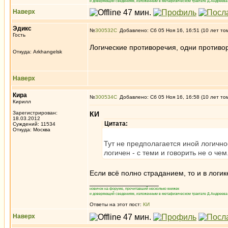
и доверяющий сведениям, изложенным в метафизическом трактате Д.Андреева 
Наверх
Эдикc
№
300532
Добавлено: Сб 05 Ноя 16, 16:51 (10 лет то
Гость
Логические противоречия, одни противор
Откуда: Arkhangelsk
Наверх
Кира
№
300534
Добавлено: Сб 05 Ноя 16, 16:58 (10 лет то
Кирилл
Зарегистрирован:
КИ
18.03.2012
Цитата:
Суждений: 11534
Откуда: Москва
Тут не предполагается иной логично
логичен - с теми и говорить не о чем
Если всё полно страданием, то и в логи
_________________
новичок на форуме, прочитавший несколько книжек
и доверяющий сведениям, изложенным в метафизическом трактате Д.Андреева 
Ответы на этот пост:
КИ
Наверх