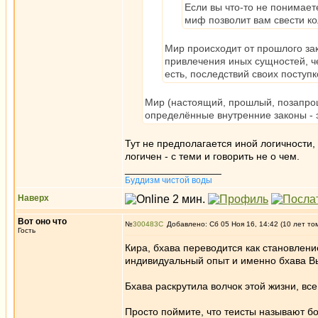
Если вы что-то не понимает
миф позволит вам свести ко
Мир происходит от прошлого за
привлечения иных сущностей, че
есть, последствий своих поступ
Мир (настоящий, прошлый, позапро
определённые внутренние законы - э
Тут не предполагается иной логичности,
логичен - с теми и говорить не о чем.
_________________
Буддизм чистой воды
Наверх
Вот оно что
№
300483
Добавлено: Сб 05 Ноя 16, 14:42 (10 лет то
Гость
Кира, бхава переводится как становлени
индивидуальный опыт и именно бхава В
Бхава раскрутила волчок этой жизни, все 
Просто поймите, что теисты называют б