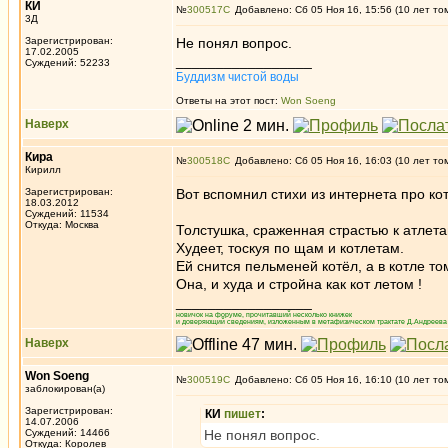
КИ
№
300517
Добавлено: Сб 05 Ноя 16, 15:56 (10 лет то
3Д
Зарегистрирован:
Не понял вопрос.
17.02.2005
_________________
Суждений: 52233
Буддизм чистой воды
Ответы на этот пост:
Won Soeng
Наверх
Кира
№
300518
Добавлено: Сб 05 Ноя 16, 16:03 (10 лет то
Кирилл
Зарегистрирован:
Вот вспомнил стихи из интернета про ко
18.03.2012
Суждений: 11534
Откуда: Москва
Толстушка, сраженная страстью к атлет
Худеет, тоскуя по щам и котлетам.
Ей снится пельменей котёл, а в котле то
Она, и худа и стройна как кот летом !
_________________
новичок на форуме, прочитавший несколько книжек
и доверяющий сведениям, изложенным в метафизическом трактате Д.Андреева 
Наверх
Won Soeng
№
300519
Добавлено: Сб 05 Ноя 16, 16:10 (10 лет то
заблокирован(а)
Зарегистрирован:
КИ
пишет
:
14.07.2006
Суждений: 14466
Не понял вопрос.
Откуда: Королев