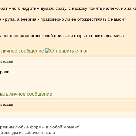
брат много над этим думал, сразу, с наскоку понять нелегко, но за 
- рупа, а энергия - правоверно ли её отождествлять с намой?
ледствие их многовековой привычки открыто носить два меча
му назад)
аво....
му назад)
"творящим любые формы в любой момент"
й звезды из собачьего кала