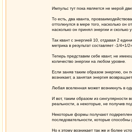
Импульс тут пока является не мерой дви
То есть, два кванта, провзаимодействов
оттолкнулся в мере того, насколько он о
насколько он принял энергии и сколько у
Так квант с энергией 10, отдавая 2 еди
метрика в результат составляет -1/4+1/
Теперь представим себе квант, не имеющ
количество энергии на любом уровне.
Если заняв таким образом энергию, он п
возникает, а занятая энергия возвращает
Любая вселенная может возникнуть в оди
И вот, таким образом из сингулярности
реальности, а некоторые, не получив п
Некоторые формы получают подкреплени
последовательности, которые способны 
Но к этому возникает так же и более ус