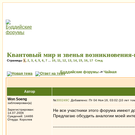
Квантовый мир и звенья возникновения
Страницы
1
,
2
,
3
,
4
,
5
,
6
,
7
...
10
,
11
,
12
,
13
,
14
,
15
,
16
,
17
След.
Буддийские форумы
->
Чайная
Автор
Won Soeng
№
300249
Добавлено: Пт 04 Ноя 16, 03:02 (10 лет то
заблокирован(а)
Зарегистрирован:
Не все участники этого форума имеют д
14.07.2006
Предлагаю обсудить аналогии моей инте
Суждений: 14466
Откуда: Королев
------------------------------------------------------