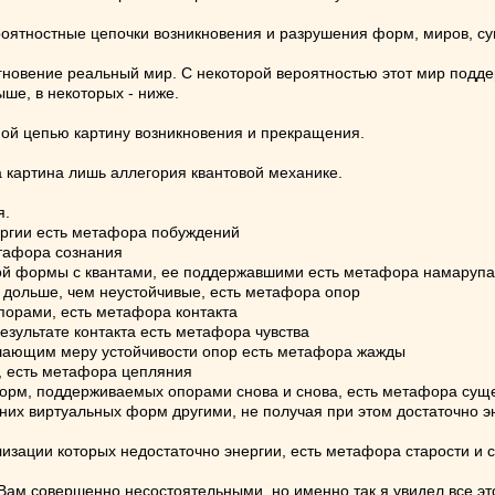
ероятностные цепочки возникновения и разрушения форм, миров, су
гновение реальный мир. С некоторой вероятностью этот мир поддер
ыше, в некоторых - ниже.
ной цепью картину возникновения и прекращения.
та картина лишь аллегория квантовой механике.
я.
ргии есть метафора побуждений
тафора сознания
ой формы с квантами, ее поддержавшими есть метафора намарупа
дольше, чем неустойчивые, есть метафора опор
порами, есть метафора контакта
езультате контакта есть метафора чувства
шающим меру устойчивости опор есть метафора жажды
 есть метафора цепляния
орм, поддерживаемых опорами снова и снова, есть метафора сущ
них виртуальных форм другими, не получая при этом достаточно э
зации которых недостаточно энергии, есть метафора старости и 
м совершенно несостоятельными, но именно так я увидел все это