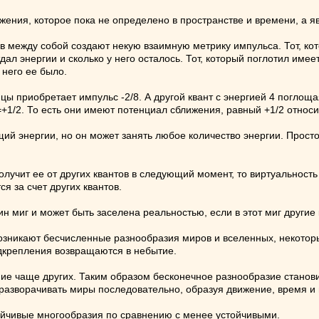
жения, которое пока не определено в пространстве и времени, а я
ав между собой создают некую взаимную метрику импульса. Тот, ко
тдал энергии и сколько у него осталось. Тот, который поглотил име
 него ее было.
ницы приобретает импульс -2/8. А другой квант с энергией 4 погло
2=+1/2. То есть они имеют потенциал сближения, равный +1/2 относ
ий энергии, но он может занять любое количество энергии. Просто 
олучит ее от других квантов в следующий момент, то виртуальност
ся за счет других квантов.
н миг и может быть заселена реальностью, если в этот миг другие
 возникают бесчисленные разнообразия миров и вселенных, некот
одкрепления возвращаются в небытие.
е чаще других. Таким образом бесконечное разнообразие станови
разворачивать миры последовательно, образуя движение, время и 
тойчивые многообразия по сравнению с менее устойчивыми.