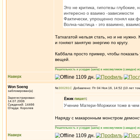
Это не критика, гипотезы глубокие, 
интересно о взаимо -зависимости
Фактически, упрощенно понял как фо
Волна-частица - это взаимно, взаимо-
Татхагатой нельзя стать, но и не нужно.
и гоняют занятую энергию по кругу.
Каббала просто пример, чтобы показать 
вещей.
_________________
Решительность и усердие (шила) в невозмутимом (самадхи) ис
Наверх
Won Soeng
№
300281
Добавлено: Пт 04 Ноя 16, 14:52 (10 лет то
заблокирован(а)
Зарегистрирован:
Ёжик
пишет
:
14.07.2006
Суждений: 14466
Учение Матери-Моржихи тоже в чем т
Откуда: Королев
Наряду с макаронным монстром демонстр
_________________
Решительность и усердие (шила) в невозмутимом (самадхи) ис
Наверх