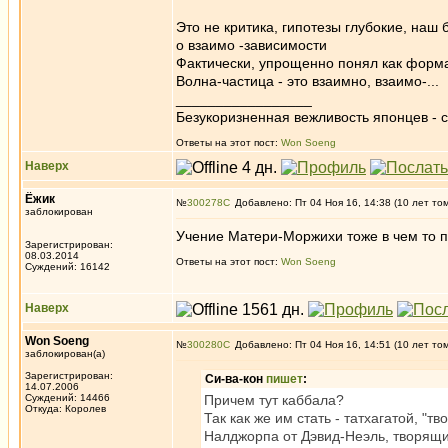
Это не критика, гипотезы глубокие, наш 
о взаимо -зависимости
Фактически, упрощенно понял как форма 
Волна-частица - это взаимно, взаимо-...
_________________
Безукоризненная вежливость японцев - с
Ответы на этот пост:
Won Soeng
Наверх
Ёжик
№
300278
Добавлено: Пт 04 Ноя 16, 14:38 (10 лет то
заблокирован
Учение Матери-Моржихи тоже в чем то пр
Зарегистрирован:
08.03.2014
Ответы на этот пост:
Won Soeng
Суждений: 16142
Наверх
Won Soeng
№
300280
Добавлено: Пт 04 Ноя 16, 14:51 (10 лет то
заблокирован(а)
Зарегистрирован:
Си-ва-кон
пишет
:
14.07.2006
Суждений: 14466
Причем тут каббала?
Откуда: Королев
Так как же им стать - татхагатой, 
Налджорпа от Дэвид-Неэль, творящи