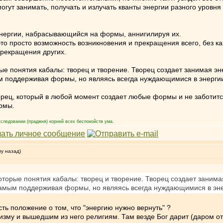
 могут занимать, получать и излучать кванты энергии разного уро
 энергии, набрасывающийся на формы, аннигилируя их.
это просто возможность возникновения и прекращения всего, без к
рекращения других.
ые понятия кабалы: творец и творение. Творец создает занимая эн
ым поддерживая формы, но являясь всегда нуждающимися в энергии
творец, который в любой момент создает любые формы и не заботитс
рмы.
следовании (праджня) корней всех беспокойств ума.
му назад)
оторые понятия кабалы: творец и творение. Творец создает занима
 самым поддерживая формы, но являясь всегда нуждающимися в эне
сть положение о том, что "энергию нужно вернуть" ?
изму и вышедшим из него религиям. Там везде Бог дарит (даром от