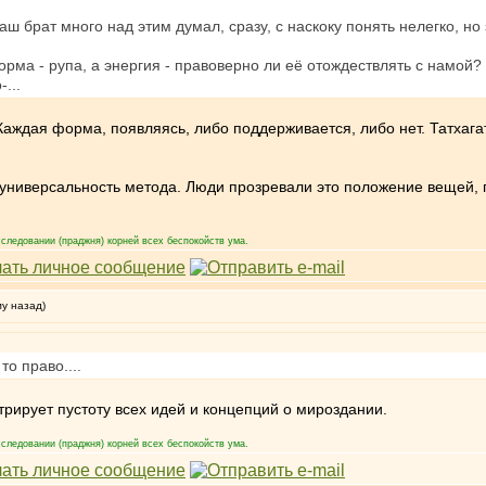
наш брат много над этим думал, сразу, с наскоку понять нелегко, но
рма - рупа, а энергия - правоверно ли её отождествлять с намой?
...
 Каждая форма, появляясь, либо поддерживается, либо нет. Татхага
универсальность метода. Люди прозревали это положение вещей, п
следовании (праджня) корней всех беспокойств ума.
му назад)
о право....
ирует пустоту всех идей и концепций о мироздании.
следовании (праджня) корней всех беспокойств ума.