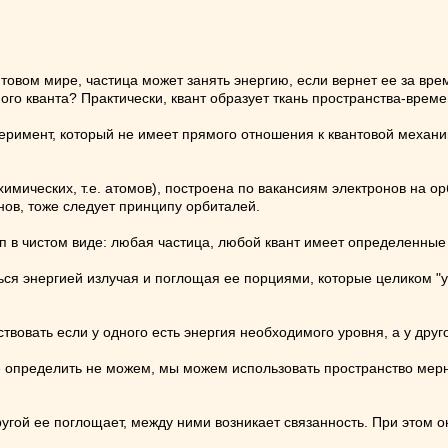
.
нтовом мире, частица может занять энергию, если вернет ее за вр
ного кванта? Практически, квант образует ткань пространства-врем
еримент, который не имеет прямого отношения к квантовой механ
имических, т.е. атомов), построена по вакансиям электронов на о
нов, тоже следует принципу орбиталей.
 в чистом виде: любая частица, любой квант имеет определенные
ься энергией излучая и поглощая ее порциями, которые целиком "
твовать если у одного есть энергия необходимого уровня, а у друго
е определить не можем, мы можем использовать пространство мер
другой ее поглощает, между ними возникает связанность. При этом 