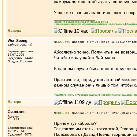
самоумаляется, чтобы дать творению ме
У вас же в ваших аналогиях - закон сох
_________________
новичок на форуме, прочитавший несколько книжек
и доверяющий сведениям, изложенным в метафизическом трактате Д.Андреева 
Наверх
Won Soeng
№
300266
Добавлено: Пт 04 Ноя 16, 11:31 (10 лет то
заблокирован(а)
Зарегистрирован:
Абсолютно точно. Получить и не возвра
14.07.2006
Читайте и слушайте Лайтмана.
Суждений: 14466
Откуда: Королев
В данном случае была просто приведен
Практически, наряду с квантовой механ
данном случае речь лишь о том, чтобы 
_________________
Решительность и усердие (шила) в невозмутимом (самадхи) ис
Наверх
Си-ва-кон
№
300270
Добавлено: Пт 04 Ноя 16, 12:46 (10 лет то
སྲི་བ་དཀོན
Причем тут каббала?
Зарегистрирован:
Так как же им стать - татхагатой, "тво
19.12.2014
Налджорпа от Дэвид-Неэль, творящий зв
Суждений: 9073