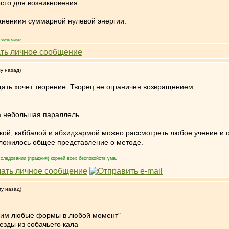
сто для возникновения.
ранениия суммарной нулевой энергии.
"Роза Мира"
му назад)
щать хочет творение. Творец не ограничен возвращением.
а небольшая параллель.
икой, каббалой и абхидхармой можно рассмотреть любое учение и 
сложилось общее представление о методе.
следовании (праджня) корней всех беспокойств ума.
му назад)
рящим любые формы в любой момент"
езды из собачьего кала