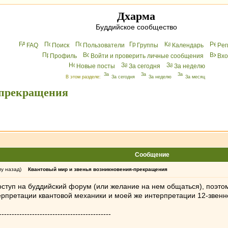
Дхарма
Буддийское сообщество
FAQ
Поиск
Пользователи
Группы
Календарь
Peг
Профиль
Войти и проверить личные сообщения
Вхo
Новые посты
За сегодня
За неделю
В этом разделе:
За сегодня
За неделю
За месяц
-прекращения
Сообщение
му назад)
Квантовый мир и звенья возникновения-прекращения
оступ на буддийский форум (или желание на нем общаться), поэтом
рпретации квантовой механики и моей же интерпретации 12-звенно
--------------------------------------------