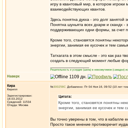
игру в квантовый мир, в котором игроки
взаимодействующих квантов.
Здесь понятна дукха - это долг занятой
Понятна шуньята всех дхарм и скандх - 
поддерживающих одни формы, за счет п
Кроме того, становятся понятны некотор
энергии, занимая ее кусочек и тем сам
Татхагата в этом смысле - это как раз 
создать в следующий момент любые фо
_________________
Решительность и усердие (шила) в невозмутимом (самадхи) ис
Наверх
Кира
№
300258
Добавлено: Пт 04 Ноя 16, 09:52 (10 лет то
Кирилл
Зарегистрирован:
Цитата:
18.03.2012
Суждений: 11534
Кроме того, становятся понятны нек
Откуда: Москва
энергии, занимая ее кусочек и тем
Вы точно уверены в том, что в кабалле е
Просто такое мнение противоречит иуда