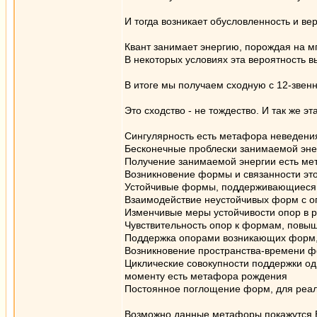
И тогда возникает обусловленность и в
Квант занимает энергию, порождая на м
В некоторых условиях эта вероятность в
В итоге мы получаем сходную с 12-звен
Это сходство - не тождество. И так же э
Сингулярность есть метафора неведени
Бесконечные проблески занимаемой эне
Получение занимаемой энергии есть ме
Возникновение формы и связанности эт
Устойчивые формы, поддерживающиеся 
Взаимодействие неустойчивых форм с о
Изменчивые меры устойчивости опор в р
Чувствительность опор к формам, повы
Поддержка опорами возникающих форм,
Возникновение пространства-времени ф
Циклические совокупности поддержки од
моменту есть метафора рождения
Постоянное поглощение форм, для реали
Возможно данные метафоры покажутся Ва