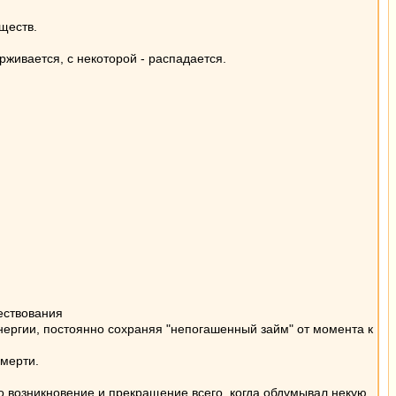
ществ.
живается, с некоторой - распадается.
ествования
нергии, постоянно сохраняя "непогашенный займ" от момента к
смерти.
 возникновение и прекращение всего, когда обдумывал некую