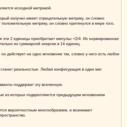
вляется исходной метрикой.
торый излучил имеет отрицательную метрику, он словно
ет положительную метрику, он словно притянулся в мере того,
щая эти 2 единицы приобретает импульс +2/4. Их нормированная
ительно их суммарной энергии в 14 единиц.
он действует на одно мгновение так, словно у него есть любое
ь станет реальностью. Любая конфигурация в один миг
 кванты поддержат эту вселенную.
орые из которых подкрепляются предыдущим мгновением
тся вероятностным многообразием, и возникают
пространство.