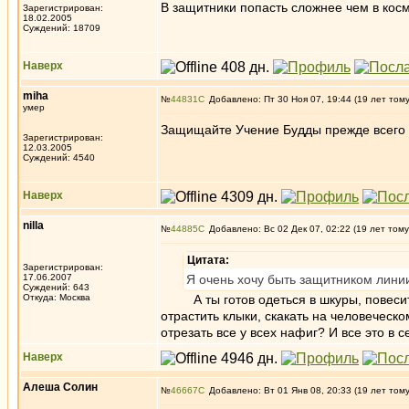
В защитники попасть сложнее чем в кос
Зарегистрирован:
18.02.2005
Суждений: 18709
Наверх
miha
№
44831
Добавлено: Пт 30 Ноя 07, 19:44 (19 лет том
умер
Защищайте Учение Будды прежде всего д
Зарегистрирован:
12.03.2005
Суждений: 4540
Наверх
nilla
№
44885
Добавлено: Вс 02 Дек 07, 02:22 (19 лет тому
Цитата:
Зарегистрирован:
17.06.2007
Я очень хочу быть защитником лини
Суждений: 643
Откуда: Москва
А ты готов одеться в шкуры, повесить 
отрастить клыки, скакать на человеческ
отрезать все у всех нафиг? И все это в 
Наверх
Алеша Солин
№
46667
Добавлено: Вт 01 Янв 08, 20:33 (19 лет том