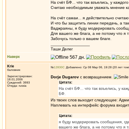
На счёт БФ... что так взъелись, у кажд
Считаю необходимым уважать мнение ка
На счёт самаи... я действительно считаю
И что бы защитить линии передачь, а т
Ваджраяны, я буду модерировать сообще
Для вашего же блага, а не потому что я 
Забочусь только о вашем благе.
_________________
Таши Делег
Наверх
Krie
№
12830
Добавлено: Ср 08 Мар 06, 19:28 (20 лет том
баловник
Зарегистрирован:
Dorje Dugarov
с возвращением.
18.01.2006
Цитата:
Суждений: 3693
Откуда: russia
На счёт БФ... что так взъелись, у 
БФ.
Из твоих слов выходит следующее: Адм
Наплевать на интерфейс форума входит
Цитата:
я буду модерировать сообщения, гд
вашего же блага, а не потому что я 