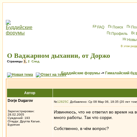
FAQ
Поиск
По
Профиль
Новы
В этом разд
О Ваджарном дыхании, от Доржо
Страницы
1
,
2
След.
Буддийские форумы
->
Гималайский бу
Автор
Dorje Dugarov
№
12825
Добавлено: Ср 08 Мар 06, 18:35 (20 лет том
Зарегистрирован:
Извиняюсь, что не ответил во время на в
28.02.2005
много работы. Так что сорри.
Суждений: 193
Откуда: Другпа Кагью.
Бурятия
Собственно, в чём вопрос?