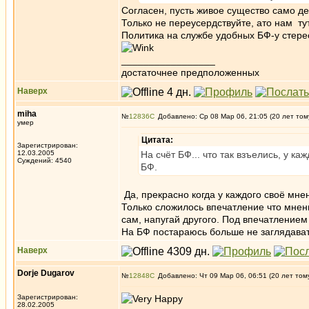
Согласен, пусть живое существо само де
Только не переусердствуйте, ато нам тут
Политика на службе удобных БФ-у стерео
_________________
достаточнее предположенных
Наверх
miha
№
12836
Добавлено: Ср 08 Мар 06, 21:05 (20 лет том
умер
Цитата:
Зарегистрирован:
12.03.2005
На счёт БФ... что так взъелись, у 
Суждений: 4540
БФ.
Да, прекрасно когда у каждого своё мнен
Только сложилось впечатление что мнени
сам, напугай другого. Под впечатлением
На БФ постараюсь больше не заглядават
Наверх
Dorje Dugarov
№
12848
Добавлено: Чт 09 Мар 06, 06:51 (20 лет том
Зарегистрирован:
28.02.2005