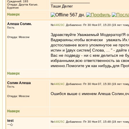
_________________
Суждений: 193
Откуда: Другпа Кагью.
Таши Делег
Бурятия
Наверх
Алеша Солин.
№
44823
Добавлено: Пт 30 Ноя 07, 15:20 (19 лет том
Гость
Здравствуйте Уважаемый Модератор!Я о
Откуда: Moscow
Ваджраяны,чтобы всячески уважать Их.С
достославнее всего упомянутое не прот
истин и [двух систем] Слова, ... " - да
Вас не подведу - ни с кем делиться не б
избранными,всю ответственность за свою 
именно.Помогите уж как нибудь,для Про
Наверх
Солин Алеша
№
44824
Добавлено: Пт 30 Ноя 07, 15:30 (19 лет том
Гость
Ошибся выше с именем Алеша Солин,оч
Откуда: Moscow
Наверх
test
№
44825
Добавлено: Пт 30 Ноя 07, 15:48 (19 лет том
一心