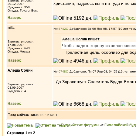
Зарегистрирован:
христанин, надеюсь вы и ни туда и не с
20.12.2007
Суждений: 350
Откуда: Tuva or Bust
Наверх
nilla
№
46742
Добавлено: Вс 06 Янв 08, 17:57 (19 лет том
Алеша Солин пишет:
Зарегистрирован:
17.06.2007
Чтобы надеть корону из человечески
Суждений: 643
Откуда: Москва
Прелестная цель, особливо для бодх
Наверх
Алеша Солин
№
46748
Добавлено: Пн 07 Янв 08, 04:55 (19 лет том
Да Здравствует Спаситель Будда Яманта
Зарегистрирован:
03.09.2007
Суждений: 4
Наверх
Тред сейчас никто не читает.
Буддийские форумы
->
Гималайский бу
Страница
1
из
2