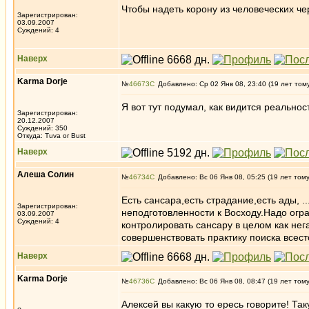
Чтобы надеть корону из человеческих че
Зарегистрирован:
03.09.2007
Суждений: 4
Наверх
Karma Dorje
№
46673
Добавлено: Ср 02 Янв 08, 23:40 (19 лет том
Я вот тут подумал, как видится реально
Зарегистрирован:
20.12.2007
Суждений: 350
Откуда: Tuva or Bust
Наверх
Алеша Солин
№
46734
Добавлено: Вс 06 Янв 08, 05:25 (19 лет том
Есть сансара,есть страдание,есть ады, .
Зарегистрирован:
неподготовленности к Восходу.Надо огра
03.09.2007
Суждений: 4
контролировать сансару в целом как не
совершенствовать практику поиска всес
Наверх
Karma Dorje
№
46736
Добавлено: Вс 06 Янв 08, 08:47 (19 лет том
Алексей вы какую то ересь говорите! Та