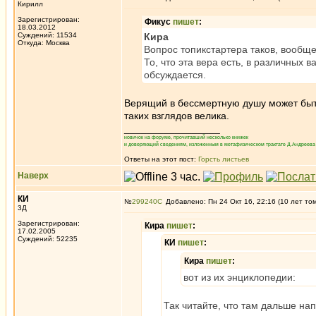
Кирилл
Зарегистрирован:
Фикус
пишет
:
18.03.2012
Суждений: 11534
Кира
Откуда: Москва
Вопрос топикстартера таков, вообще
То, что эта вера есть, в различных в
обсуждается.
Верящий в бессмертную душу может быть
таких взглядов велика.
_________________
новичок на форуме, прочитавший несколько книжек
и доверяющий сведениям, изложенным в метафизическом трактате Д.Андреева 
Ответы на этот пост:
Горсть листьев
Наверх
КИ
№
299240
Добавлено: Пн 24 Окт 16, 22:16 (10 лет то
3Д
Зарегистрирован:
Кира
пишет
:
17.02.2005
Суждений: 52235
КИ
пишет
:
Кира
пишет
:
вот из их энциклопедии:
Так читайте, что там дальше на