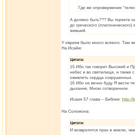
Где же опровержение "телес
А должно быть??? Вы теряете нит
до греческого (платонического) 
живший.
У евреев было много всякого. Там ж
На Исайю:
Цитата:
15 Ибо так говорит Высокий и П
небес и во святилище, и также
оживлять сердца сокрушенных.
16 Ибо не вечно буду Я вести т
дыхание, Мною сотворенное.
Исаия 57 глава – Библия:
http:/
На Соломона:
Цитата:
И возвратится прах в землю, чем