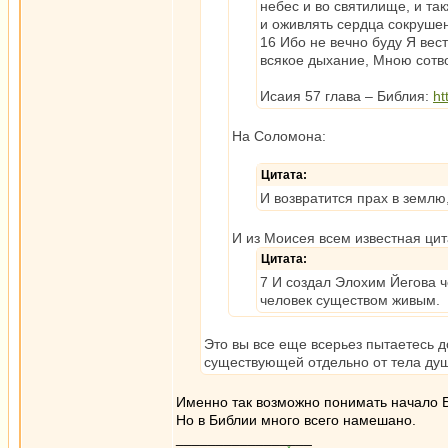
небес и во святилище, и т
и оживлять сердца сокруше
16 Ибо не вечно буду Я вес
всякое дыхание, Мною сотв
Исаия 57 глава – Библия:
ht
На Соломона:
Цитата:
И возвратится прах в землю,
И из Моисея всем известная цит
Цитата:
7 И создал Элохим Йегова ч
человек существом живым.
Это вы все еще всерьез пытаетесь д
существующей отдельно от тела ду
Именно так возможно понимать начало Би
Но в Библии много всего намешано.
_________________