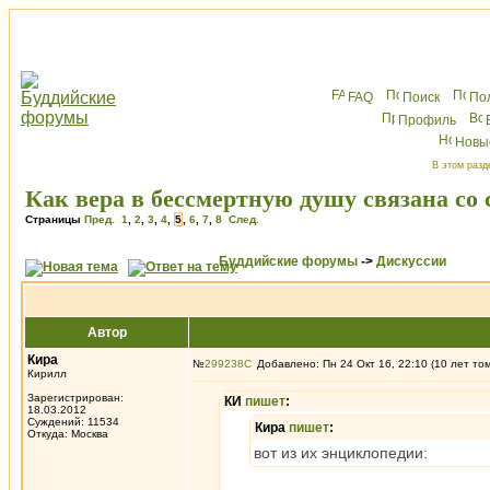
FAQ
Поиск
По
Профиль
Новы
В этом разд
Как вера в бессмертную душу связана со
Страницы
Пред.
1
,
2
,
3
,
4
,
5
,
6
,
7
,
8
След.
Буддийские форумы
->
Дискуссии
Автор
Кира
№
299238
Добавлено: Пн 24 Окт 16, 22:10 (10 лет то
Кирилл
Зарегистрирован:
КИ
пишет
:
18.03.2012
Суждений: 11534
Кира
пишет
:
Откуда: Москва
вот из их энциклопедии: