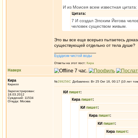
И из Моисея всем известная цитата:
Цитата:
7 И создал Элохим Йегова челов
человек существом живым.
Это вы все еще всерьез пытаетесь доказ
существующей отдельно от тела душе?
_________________
Буддизм чистой воды
Ответы на этот пост:
Кира
Наверх
Кира
№
299256
Добавлено: Вт 25 Окт 16, 00:17 (10 лет то
Кирилл
Зарегистрирован:
КИ
пишет
:
18.03.2012
Суждений: 11534
Кира
пишет
:
Откуда: Москва
КИ
пишет
:
Кира
пишет
:
КИ
пишет
:
Кира
пишет
: