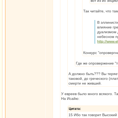
вот из их энцик
Так читайте, что т
В эллинист
влияние гре
дуализмом 
небесном пр
http://www.e
Конкурс "опровергн
Где же опровержение "т
А должно быть??? Вы теряете
таковой, до греческого (пла
смерти не живший.
У евреев было много всякого. Т
На Исайю:
Цитата:
15 Ибо так говорит Высокий