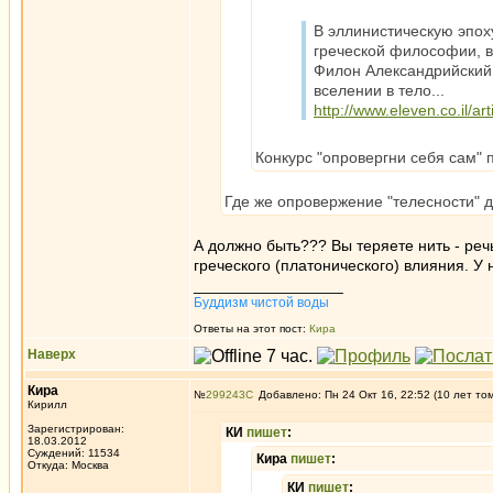
В эллинистическую эпох
греческой философии, в
Филон Александрийский 
вселении в тело...
http://www.eleven.co.il/ar
Конкурс "опровергни себя сам"
Где же опровержение "телесности" д
А должно быть??? Вы теряете нить - речь
греческого (платонического) влияния. У
_________________
Буддизм чистой воды
Ответы на этот пост:
Кира
Наверх
Кира
№
299243
Добавлено: Пн 24 Окт 16, 22:52 (10 лет то
Кирилл
Зарегистрирован:
КИ
пишет
:
18.03.2012
Суждений: 11534
Кира
пишет
:
Откуда: Москва
КИ
пишет
: