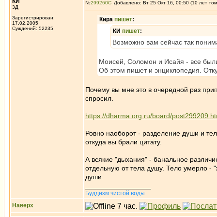
КИ
№
299260
Добавлено: Вт 25 Окт 16, 00:50 (10 лет то
3Д
Зарегистрирован:
Кира
пишет
:
17.02.2005
Суждений: 52235
КИ
пишет
:
Возможно вам сейчас так понима
Моисей, Соломон и Исайя - все были
Об этом пишет и энциклопедия. Отк
Почему вы мне это в очередной раз прип
спросил.
https://dharma.org.ru/board/post299209.
Ровно наоборот - разделение души и тел
откуда вы брали цитату.
А всякие "дыхания" - банальное различие
отдельную от тела душу. Тело умерло - "
души.
_________________
Буддизм чистой воды
Наверх