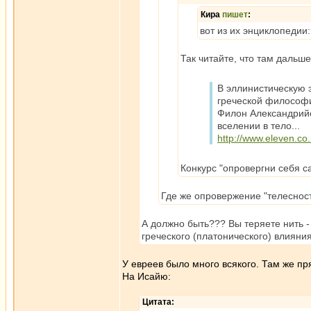
Кира
пишет
:
вот из их энциклопедии:
Так читайте, что там дальш
В эллинистическую 
греческой философи
Филон Александрийс
вселении в тело...
http://www.eleven.co.i
Конкурс "опровергни себя 
Где же опровержение "телесност
А должно быть??? Вы теряете нить - 
греческого (платонического) влияни
У евреев было много всякого. Там же пр
На Исайю:
Цитата: