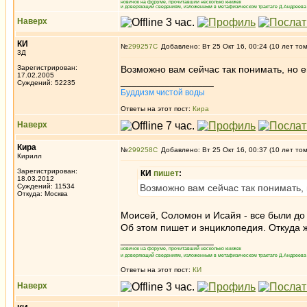
новичок на форуме, прочитавший несколько книжек
и доверяющий сведениям, изложенным в метафизическом трактате Д.Андреева 
Наверх
КИ
№
299257
Добавлено: Вт 25 Окт 16, 00:24 (10 лет то
3Д
Зарегистрирован:
Возможно вам сейчас так понимать, но е
17.02.2005
_________________
Суждений: 52235
Буддизм чистой воды
Ответы на этот пост:
Кира
Наверх
Кира
№
299258
Добавлено: Вт 25 Окт 16, 00:37 (10 лет то
Кирилл
Зарегистрирован:
КИ
пишет
:
18.03.2012
Суждений: 11534
Возможно вам сейчас так понимать, 
Откуда: Москва
Моисей, Соломон и Исайя - все были до 
Об этом пишет и энциклопедия. Откуда 
_________________
новичок на форуме, прочитавший несколько книжек
и доверяющий сведениям, изложенным в метафизическом трактате Д.Андреева 
Ответы на этот пост:
КИ
Наверх