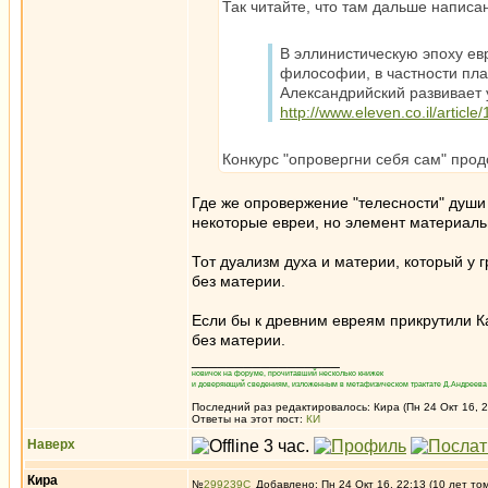
Так читайте, что там дальше написа
В эллинистическую эпоху ев
философии, в частности пла
Александрийский развивает 
http://www.eleven.co.il/article
Конкурс "опровергни себя сам" про
Где же опровержение "телесности" души 
некоторые евреи, но элемент материаль
Тот дуализм духа и материи, который у г
без материи.
Если бы к древним евреям прикрутили Кан
без материи.
_________________
новичок на форуме, прочитавший несколько книжек
и доверяющий сведениям, изложенным в метафизическом трактате Д.Андреева 
Последний раз редактировалось: Кира (Пн 24 Окт 16, 2
Ответы на этот пост:
КИ
Наверх
Кира
№
299239
Добавлено: Пн 24 Окт 16, 22:13 (10 лет то