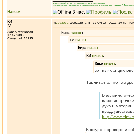
новичок на форуме, прочитавший несколько книжек
и доверяющий сведениям, изложенным в метафизическом трактате Д.Андреева 
Наверх
КИ
№
299255
Добавлено: Вт 25 Окт 16, 00:12 (10 лет то
3Д
Зарегистрирован:
Кира
пишет
:
17.02.2005
Суждений: 52235
КИ
пишет
:
Кира
пишет
:
КИ
пишет
:
Кира
пишет
:
вот из их энциклопе
Так читайте, что там д
В эллинистичес
влияние гречес
духа и материи
предсуществован
http://www.eleven
Конкурс "опровергни се