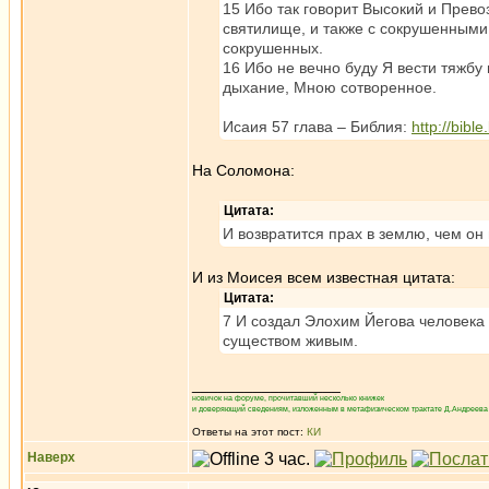
15 Ибо так говорит Высокий и Прево
святилище, и также с сокрушенными
сокрушенных.
16 Ибо не вечно буду Я вести тяжбу
дыхание, Мною сотворенное.
Исаия 57 глава – Библия:
http://bibl
На Соломона:
Цитата:
И возвратится прах в землю, чем он 
И из Моисея всем известная цитата:
Цитата:
7 И создал Элохим Йегова человека и
существом живым.
_________________
новичок на форуме, прочитавший несколько книжек
и доверяющий сведениям, изложенным в метафизическом трактате Д.Андреева 
Ответы на этот пост:
КИ
Наверх