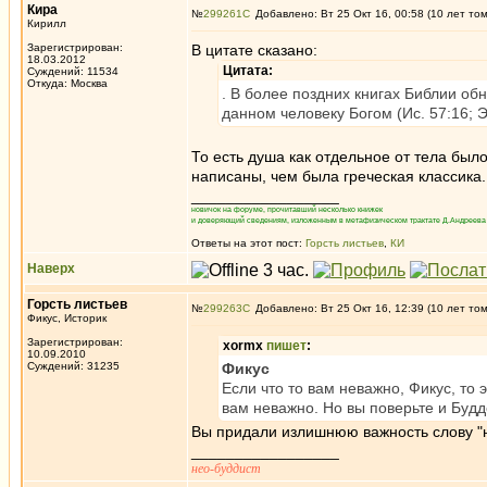
Кира
№
299261
Добавлено: Вт 25 Окт 16, 00:58 (10 лет то
Кирилл
Зарегистрирован:
В цитате сказано:
18.03.2012
Цитата:
Суждений: 11534
Откуда: Москва
. В более поздних книгах Библии об
данном человеку Богом (Ис. 57:16; Эк
То есть душа как отдельное от тела было
написаны, чем была греческая классика.
_________________
новичок на форуме, прочитавший несколько книжек
и доверяющий сведениям, изложенным в метафизическом трактате Д.Андреева 
Ответы на этот пост:
Горсть листьев
,
КИ
Наверх
Горсть листьев
№
299263
Добавлено: Вт 25 Окт 16, 12:39 (10 лет то
Фикус, Историк
Зарегистрирован:
xormx
пишет
:
10.09.2010
Суждений: 31235
Фикус
Если что то вам неважно, Фикус, то 
вам неважно. Но вы поверьте и Буд
Вы придали излишнюю важность слову "не
_________________
нео-буддист