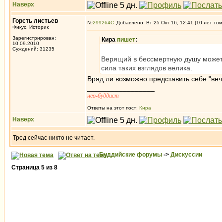
Наверх
Горсть листьев
№
299264
Добавлено: Вт 25 Окт 16, 12:41 (10 лет то
Фикус, Историк
Зарегистрирован:
Кира
пишет
:
10.09.2010
Суждений: 31235
Верящий в бессмертную душу может 
сила таких взглядов велика.
Вряд ли возможно представить себе "веч
_________________
нео-буддист
Ответы на этот пост:
Кира
Наверх
Тред сейчас никто не читает.
Буддийские форумы
->
Дискуссии
Страница
5
из
8