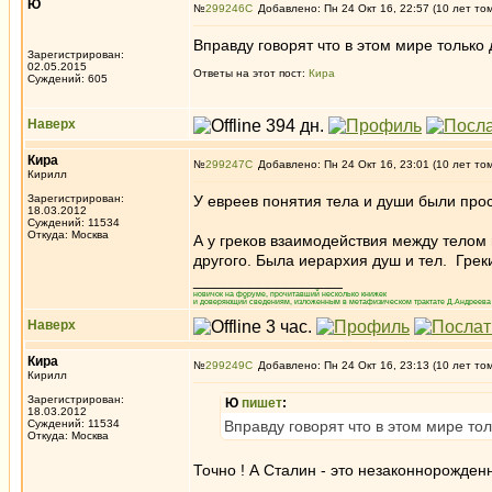
Ю
№
299246
Добавлено: Пн 24 Окт 16, 22:57 (10 лет то
Вправду говорят что в этом мире только 
Зарегистрирован:
02.05.2015
Ответы на этот пост:
Кира
Суждений: 605
Наверх
Кира
№
299247
Добавлено: Пн 24 Окт 16, 23:01 (10 лет то
Кирилл
Зарегистрирован:
У евреев понятия тела и души были прос
18.03.2012
Суждений: 11534
Откуда: Москва
А у греков взаимодействия между тело
другого. Была иерархия душ и тел. Гре
_________________
новичок на форуме, прочитавший несколько книжек
и доверяющий сведениям, изложенным в метафизическом трактате Д.Андреева 
Наверх
Кира
№
299249
Добавлено: Пн 24 Окт 16, 23:13 (10 лет то
Кирилл
Зарегистрирован:
Ю
пишет
:
18.03.2012
Суждений: 11534
Вправду говорят что в этом мире тол
Откуда: Москва
Точно ! А Сталин - это незаконнорожден
_________________