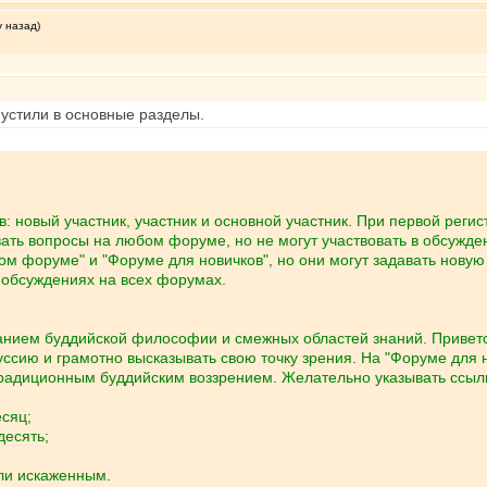
у назад)
пустили в основные разделы.
в: новый участник, участник и основной участник. При первой реги
вать вопросы на любом форуме, но не могут участвовать в обсужден
м форуме" и "Форуме для новичков", но они могут задавать новую 
в обсуждениях на всех форумах.
нанием буддийской философии и смежных областей знаний. Приветс
уссию и грамотно высказывать свою точку зрения. На "Форуме для 
 традиционным буддийским воззрением. Желательно указывать ссылк
сяц;
десять;
ли искаженным.