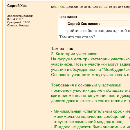
Сергей Хос
№
57073
Добавлено: Вс 07 Сен 08, 19:19 (18 лет том
Зарегистрирован:
test пишет:
07.04.2007
Суждений: 1688
Сергей Хос пишет:
Откуда: Москва
рейтинг себе отращивать, чтоб 
Там что так стало?
Там вот так:
2. Категории участников
На форуме есть три категории участнико
участников. Новые участники могут зада
участия в обсуждениях на "Межбуддийско
Основные участники могут участвовать 
Требования к основным участникам:
- основной участник должен обладать з
критериями является умение вести диск
должен давать ответы в соответствии с
- Минимальный испытательный срок - ме
- минимальное количество сообщений - 
- отсутствие замечаний модераторов;
- IP-адрес не должен быть анонимным и