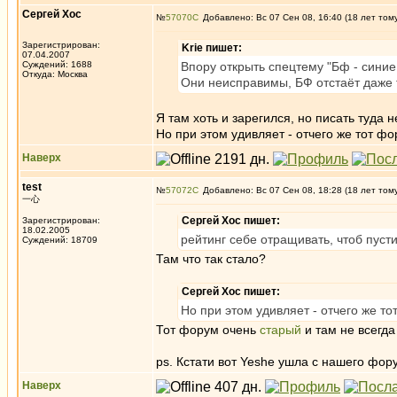
Сергей Хос
№
57070
Добавлено: Вс 07 Сен 08, 16:40 (18 лет том
Зарегистрирован:
Krie пишет:
07.04.2007
Суждений: 1688
Впору открыть спецтему "Бф - синие
Откуда: Москва
Они неисправимы, БФ отстаёт даже
Я там хоть и зарегился, но писать туда 
Но при этом удивляет - отчего же тот ф
Наверх
test
№
57072
Добавлено: Вс 07 Сен 08, 18:28 (18 лет том
一心
Сергей Хос пишет:
Зарегистрирован:
18.02.2005
рейтинг себе отращивать, чтоб пуст
Суждений: 18709
Там что так стало?
Сергей Хос пишет:
Но при этом удивляет - отчего же т
Тот форум очень
старый
и там не всегда
ps. Кстати вот Yeshe ушла с нашего фору
Наверх