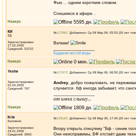
Фью.... одним коротким словом.
Спишимся в эфире...
Наверх
КИ
№
12786
Добавлено: Ср 08 Мар 06, 05:53 (20 лет том
3Д
Зарегистрирован:
Вэлкам!
17.02.2005
_________________
Суждений: 52232
Буддизм чистой воды
Наверх
Yeshe
№
12787
Добавлено: Ср 08 Мар 06, 06:50 (20 лет том
Зарегистрирован:
Andrey
, добро пожаловать. не пережива
02.03.2005
случается. бф иногда забывает, что санг
Суждений: 767
_________________
от имха слышу...
Наверх
Krie
№
12818
Добавлено: Ср 08 Мар 06, 17:40 (20 лет том
баловник
Зарегистрирован:
Впору открыть спецтему "Бф - синие пол
18.01.2006
Они неисправимы, БФ отстаёт даже тех
Суждений: 3693