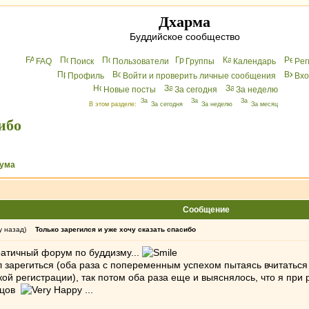
Дхарма
Буддийское сообщество
FAQ
Поиск
Пользователи
Группы
Календарь
Peг
Профиль
Войти и проверить личные сообщения
Вхo
Новые посты
За сегодня
За неделю
В этом разделе:
За сегодня
За неделю
За месяц
ибо
ума
Сообщение
у назад)
Только зарегился и уже хочу сказать спасибо
атичный форум по буддизму...
ал зарегиться (оба раза с попеременным успехом пытаясь вчитатьс
ой регистрации), так потом оба раза еще и выяснялось, что я при
ецов
...