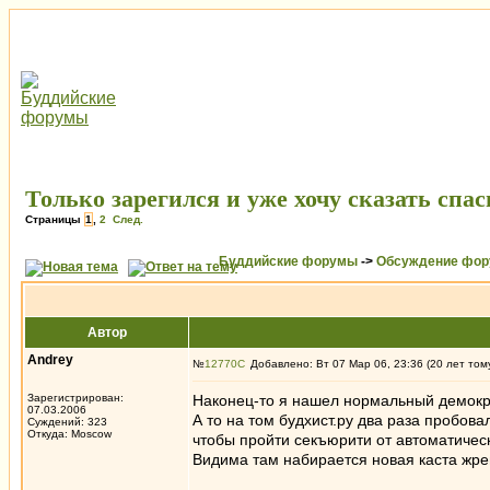
Только зарегился и уже хочу сказать спас
Страницы
1
,
2
След.
Буддийские форумы
->
Обсуждение фор
Автор
Andrey
№
12770
Добавлено: Вт 07 Мар 06, 23:36 (20 лет том
Зарегистрирован:
Наконец-то я нашел нормальный демокр
07.03.2006
А то на том будхист.ру два раза пробов
Суждений: 323
Откуда: Moscow
чтобы пройти секъюрити от автоматическ
Видима там набирается новая каста жр