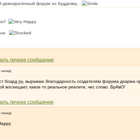
й демократичный форум по буддизму...
нет!
е они
у назад)
 боард ру, выражаю благодарность создателям форума дхарма орг 
гой восхищает, какое то реальное реалити, чес слово. БрАвО!
у назад)