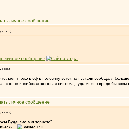
у назад)
у назад)
йте, меня тоже в бф в половину веток не пускали вообще. я больш
ха - это не индийская кастовая система, туда можно вроде бы всем 
у назад)
осы Буддизма в интернете" .
нически.