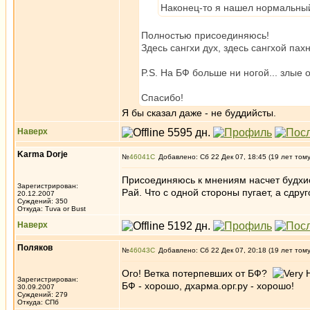
Наконец-то я нашел нормальны
Полностью присоединяюсь!
Здесь сангхи дух, здесь сангхой пах
P.S. На БФ больше ни ногой... злы
Спасибо!
Я бы сказал даже - не буддийсты.
Наверх
Karma Dorje
№
46041
Добавлено: Сб 22 Дек 07, 18:45 (19 лет том
Присоединяюсь к мнениям насчет будхист
Зарегистрирован:
Рай. Что с одной стороны пугает, а сдру
20.12.2007
Суждений: 350
Откуда: Tuva or Bust
Наверх
Поляков
№
46043
Добавлено: Сб 22 Дек 07, 20:18 (19 лет том
Ого! Ветка потерпевших от БФ?
Зарегистрирован:
БФ - хорошо, дхарма.орг.ру - хорошо!
30.09.2007
Суждений: 279
Откуда: СПб