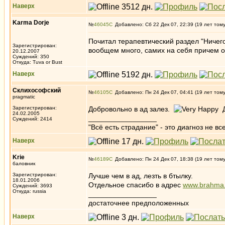
Наверх
Karma Dorje
№
46045
Добавлено: Сб 22 Дек 07, 22:39 (19 лет том
Почитал терапевтический раздел "Ничего
Зарегистрирован:
вообщем много, самих на себя причем
20.12.2007
Суждений: 350
Откуда: Tuva or Bust
Наверх
Склихософский
№
46105
Добавлено: Пн 24 Дек 07, 04:41 (19 лет том
pragmatic
Зарегистрирован:
Добровольно в ад залез.
Д
24.02.2005
_________________
Суждений: 2414
"Всё есть страдание" - это диагноз не вс
Наверх
Krie
№
46189
Добавлено: Пн 24 Дек 07, 18:38 (19 лет том
баловник
Зарегистрирован:
Лучше чем в ад, лезть в бтылку.
18.01.2006
Отдельное спасибо в адрес
www.brahma
Суждений: 3693
Откуда: russia
_________________
достаточнее предположенных
Наверх