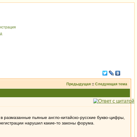
иcтрaция
д
Предыдущая
::
Следующая тема
я в размазанные пьяные англо-китайско-русские букво-цифры,
 регистрации нарушил какие-то законы форума.