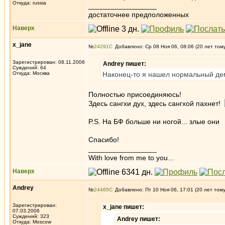
Откуда: russia
_________________
достаточнее предположенных
Наверх
x_jane
№
24291
Добавлено: Ср 08 Ноя 06, 08:06 (20 лет том
Зарегистрирован: 08.11.2006
Andrey пишет:
Суждений: 64
Откуда: Москва
Наконец-то я нашел нормальный де
Полностью присоединяюсь!
Здесь сангхи дух, здесь сангхой пахнет!
P.S. На БФ больше ни ногой... злые он
Спасибо!
_________________
With love from me to you...
Наверх
Andrey
№
24465
Добавлено: Пт 10 Ноя 06, 17:01 (20 лет том
Зарегистрирован:
x_jane пишет:
07.03.2006
Суждений: 323
Andrey пишет:
Откуда: Moscow