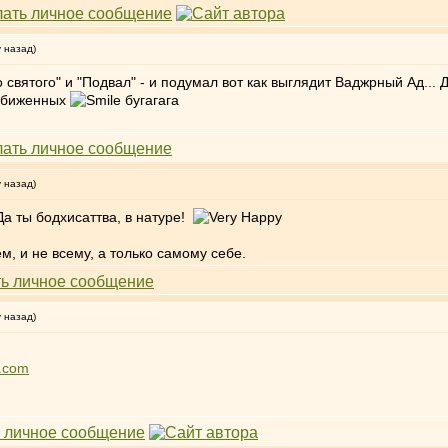
у назад)
 святого" и "Подвал" - и подумал вот как выглядит Ваджрный Ад...
 обиженных
бугагага
у назад)
а ты бодхисаттва, в натуре!
ем, и не всему, а только самому себе.
у назад)
.com