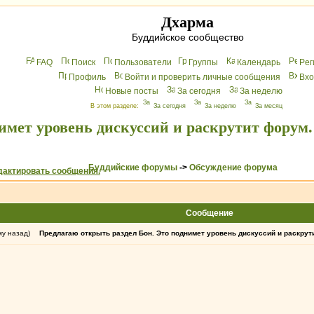
Дхарма
Буддийское сообщество
FAQ
Поиск
Пользователи
Группы
Календарь
Peг
Профиль
Войти и проверить личные сообщения
Вхo
Новые посты
За сегодня
За неделю
В этом разделе:
За сегодня
За неделю
За месяц
имет уровень дискуссий и раскрутит форум.
Буддийские форумы
->
Обсуждение форума
Сообщение
му назад)
Предлагаю открыть раздел Бон. Это поднимет уровень дискуссий и раскрут