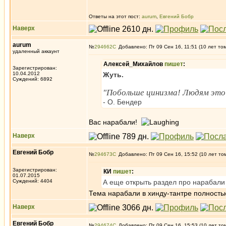
Ответы на этот пост:
aurum
,
Евгений Бобр
Наверх
aurum
№
294662
Добавлено: Пт 09 Сен 16, 11:51 (10 лет то
удаленный аккаунт
Алексей_Михайлов
пишет
:
Зарегистрирован:
10.04.2012
Жуть.
Суждений: 6892
"Побольше цинизма! Людям это 
- О. Бендер
Вас нарабали!
Наверх
Евгений Бобр
№
294673
Добавлено: Пт 09 Сен 16, 15:52 (10 лет то
Зарегистрирован:
КИ
пишет
:
01.07.2015
Суждений: 4404
А еще открыть раздел про нарабали 
Тема нарабали в хинду-тантре полность
Наверх
Евгений Бобр
№
294674
Добавлено: Пт 09 Сен 16, 15:53 (10 лет то