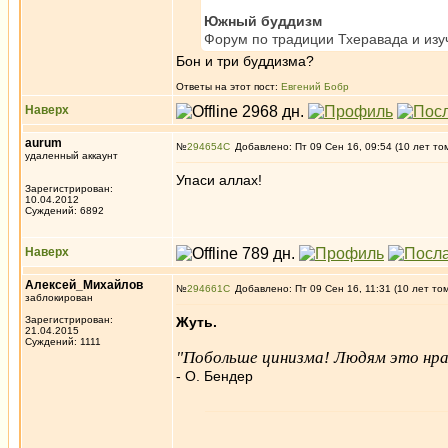
Южный буддизм
Форум по традиции Тхеравада и изу
Бон и три буддизма?
Ответы на этот пост:
Евгений Бобр
Наверх
aurum
№
294654
Добавлено: Пт 09 Сен 16, 09:54 (10 лет то
удаленный аккаунт
Упаси аллах!
Зарегистрирован:
10.04.2012
Суждений: 6892
Наверх
Алексей_Михайлов
№
294661
Добавлено: Пт 09 Сен 16, 11:31 (10 лет то
заблокирован
Зарегистрирован:
Жуть.
21.04.2015
Суждений: 1111
"Побольше цинизма! Людям это нра
- О. Бендер