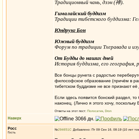
Традиционный чань, дзэн (禅).
Гималайский буддизм
Традиции тибетского буддизма: Гел
Юндрунг Бон
Южный буддизм
Форум по традиции Тхеравада и из
От Будды до наших дней
История буддизма, его география, 
Все бонцы рунета с радостью переберут
философское образование (причём в равн
тибетском буддизме не все признают е
Если здесь появится бонский раздел, то
наконец. (Лично я этого хочу, посколь
Ответы на этот пост:
Полосатик
,
Dron
Наверх
Росс
№
294651
Добавлено: Пт 09 Сен 16, 08:19 (10 лет то
Гость