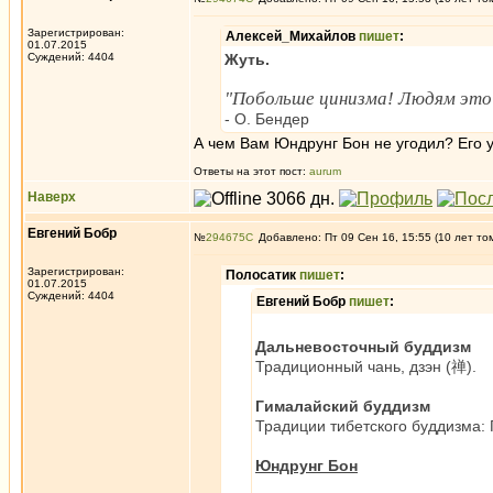
Зарегистрирован:
Алексей_Михайлов
пишет
:
01.07.2015
Суждений: 4404
Жуть.
"Побольше цинизма! Людям это 
- О. Бендер
А чем Вам Юндрунг Бон не угодил? Его 
Ответы на этот пост:
aurum
Наверх
Евгений Бобр
№
294675
Добавлено: Пт 09 Сен 16, 15:55 (10 лет то
Зарегистрирован:
Полосатик
пишет
:
01.07.2015
Суждений: 4404
Евгений Бобр
пишет
:
Дальневосточный буддизм
Традиционный чань, дзэн (禅).
Гималайский буддизм
Традиции тибетского буддизма: 
Юндрунг Бон