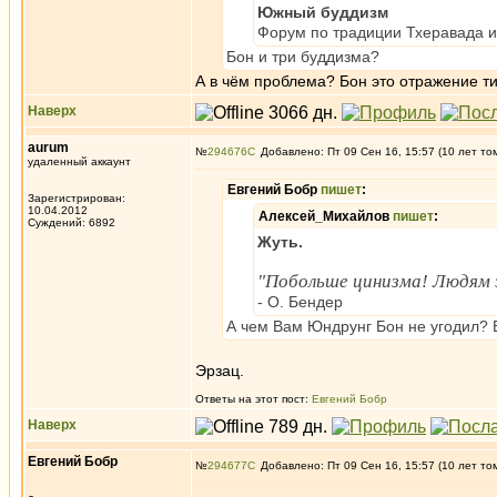
Южный буддизм
Форум по традиции Тхеравада и
Бон и три буддизма?
А в чём проблема? Бон это отражение т
Наверх
aurum
№
294676
Добавлено: Пт 09 Сен 16, 15:57 (10 лет то
удаленный аккаунт
Евгений Бобр
пишет
:
Зарегистрирован:
10.04.2012
Алексей_Михайлов
пишет
:
Суждений: 6892
Жуть.
"Побольше цинизма! Людям 
- О. Бендер
А чем Вам Юндрунг Бон не угодил? 
Эрзац.
Ответы на этот пост:
Евгений Бобр
Наверх
Евгений Бобр
№
294677
Добавлено: Пт 09 Сен 16, 15:57 (10 лет то