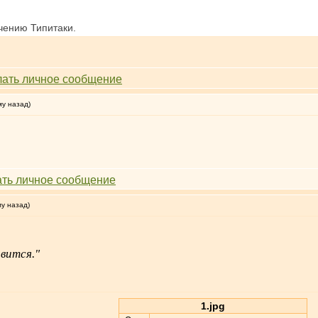
чению Типитаки.
му назад)
му назад)
вится."
1.jpg