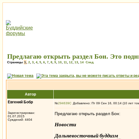
Предлагаю открыть раздел Бон. Это подн
Страницы
1
,
2
,
3
,
4
,
5
,
6
,
7
,
8
,
9
,
10
,
11
,
12
,
13
,
14
След.
Автор
Евгений Бобр
№
294639
Добавлено: Пт 09 Сен 16, 00:14 (10 лет то
Зарегистрирован:
Предлагаю открыть раздел Бон:
01.07.2015
Суждений: 4404
Новости
Дальневосточный буддизм