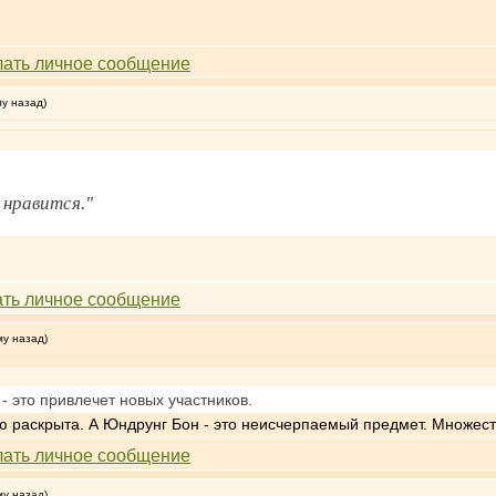
му назад)
нравится."
му назад)
- это привлечет новых участников.
ю раскрыта. А Юндрунг Бон - это неисчерпаемый предмет. Множест
му назад)