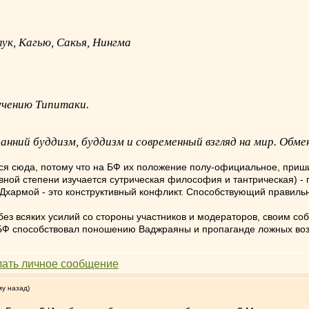
ук, Кагью, Сакья, Нингма
учению Типитаки.
ранний буддизм, буддизм и современный взгляд на мир. Обм
ся сюда, потому что на БФ их положение полу-официальное, приш
ой степени изучается сутрическая философия и тантрическая) - п
ё Дхармой - это конструктивный конфликт. Способствующий прави
 без всяких усилий со стороны участников и модераторов, своим со
ку БФ способствовал поношению Ваджраяны и пропаганде ложных воз
му назад)