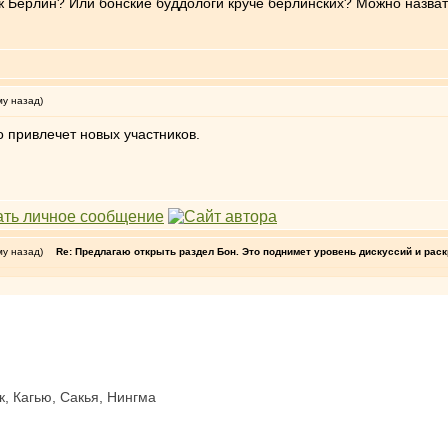
Берлин? Или бонские буддологи круче берлинских? Можно назвать
му назад)
о привлечет новых участников.
му назад)
Re: Предлагаю открыть раздел Бон. Это поднимет уровень дискуссий и рас
к, Кагью, Сакья, Нингма