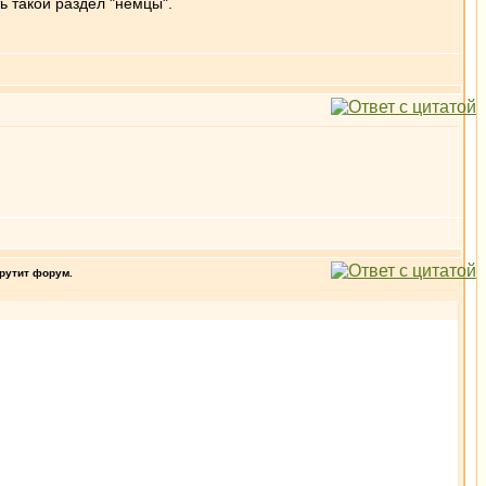
 такой раздел "немцы".
крутит форум.