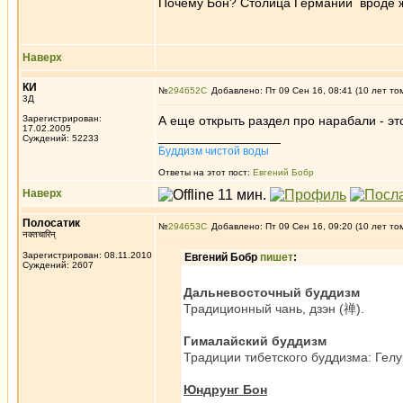
Почему Бон? Столица Германии вроде ж 
Наверх
КИ
№
294652
Добавлено: Пт 09 Сен 16, 08:41 (10 лет то
3Д
Зарегистрирован:
А еще открыть раздел про нарабали - эт
17.02.2005
_________________
Суждений: 52233
Буддизм чистой воды
Ответы на этот пост:
Евгений Бобр
Наверх
Полосатик
№
294653
Добавлено: Пт 09 Сен 16, 09:20 (10 лет то
नक्तचारिन्
Зарегистрирован: 08.11.2010
Евгений Бобр
пишет
:
Суждений: 2607
Дальневосточный буддизм
Традиционный чань, дзэн (禅).
Гималайский буддизм
Традиции тибетского буддизма: Гелу
Юндрунг Бон