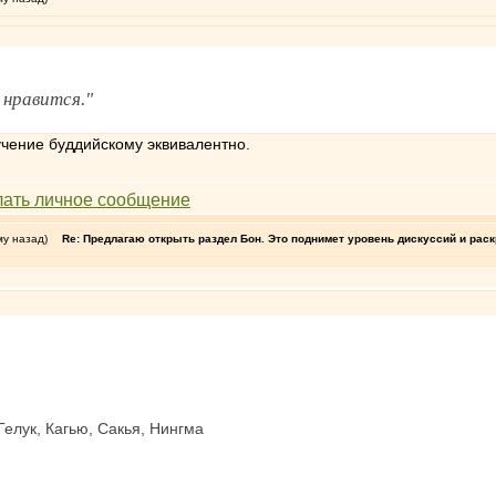
нравится."
учение буддийскому эквивалентно.
му назад)
Re: Предлагаю открыть раздел Бон. Это поднимет уровень дискуссий и рас
Гелук, Кагью, Сакья, Нингма