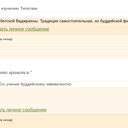
 изучению Типитаки.
ибетской Ваджраяны. Традиция самостоятельная, но буддийской ф
му назад)
это нравится."
Его учение буддийскому эквивалентно.
му назад)