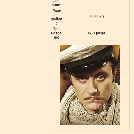
Опис
ание:
Разм
ер
22.33 KB
файла
:
Прос
мотре
3513 раз(а)
но: