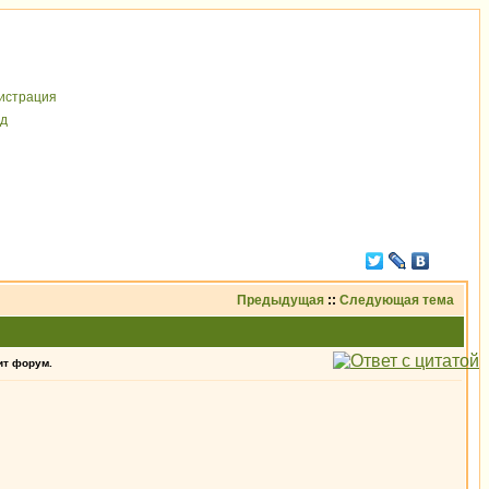
иcтрaция
д
Предыдущая
::
Следующая тема
ит форум.