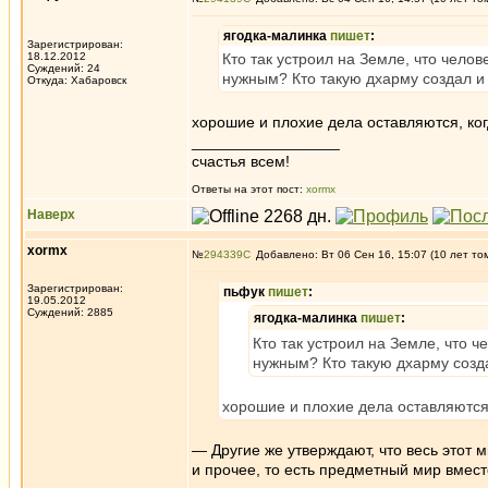
ягодка-малинка
пишет
:
Зарегистрирован:
18.12.2012
Кто так устроил на Земле, что чело
Суждений: 24
нужным? Кто такую дхарму создал и
Откуда: Хабаровск
хорошие и плохие дела оставляются, ког
_________________
счастья всем!
Ответы на этот пост:
xormx
Наверх
xormx
№
294339
Добавлено: Вт 06 Сен 16, 15:07 (10 лет то
Зарегистрирован:
пьфук
пишет
:
19.05.2012
Суждений: 2885
ягодка-малинка
пишет
:
Кто так устроил на Земле, что 
нужным? Кто такую дхарму созд
хорошие и плохие дела оставляются,
— Другие же утверждают, что весь этот м
и прочее, то есть предметный мир вмест