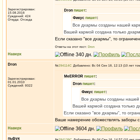
Зарегистрирован:
Dron
пишет
:
15.08.2016
Суждений: 424
Фикус
пишет
:
Откуда: Отсюда
Все дхармы созданы нашей кар
Вашей кармой создана только дхарм
Если сказано "все дхармы", то ограничен
Ответы на этот пост:
Dron
Наверх
Dron
№
294114
Добавлено: Вс 04 Сен 16, 12:13 (10 лет то
MeERROR
пишет
:
Зарегистрирован:
01.01.2010
Dron
пишет
:
Суждений: 9322
Фикус
пишет
:
Все дхармы созданы нашей
Вашей кармой создана только д
Если сказано "все дхармы", то огран
Ваше намерение обожествлять заборы с 
Наверх
пьфук
№
294139
Добавлено: Вс 04 Сен 16, 14:57 (10 лет то