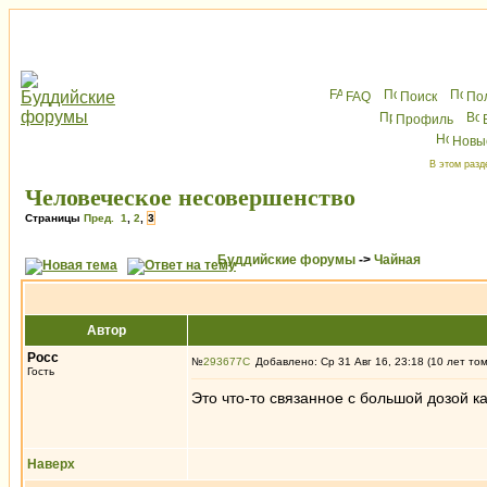
FAQ
Поиск
По
Профиль
Новы
В этом разд
Человеческое несовершенство
Страницы
Пред.
1
,
2
,
3
Буддийские форумы
->
Чайная
Автор
Росс
№
293677
Добавлено: Ср 31 Авг 16, 23:18 (10 лет то
Гость
Это что-то связанное с большой дозой ка
Наверх