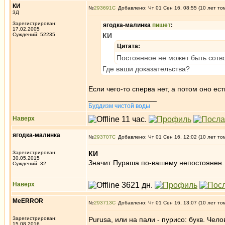
КИ
№
293691
Добавлено: Чт 01 Сен 16, 08:55 (10 лет то
3Д
Зарегистрирован:
ягодка-малинка
пишет
:
17.02.2005
Суждений: 52235
КИ
Цитата:
Постоянное не может быть сотв
Где ваши доказательства?
Если чего-то сперва нет, а потом оно ест
_________________
Буддизм чистой воды
Наверх
ягодка-малинка
№
293707
Добавлено: Чт 01 Сен 16, 12:02 (10 лет то
Зарегистрирован:
КИ
30.05.2015
Значит Пураша по-вашему непостоянен. 
Суждений: 32
Наверх
MeERROR
№
293713
Добавлено: Чт 01 Сен 16, 13:07 (10 лет то
Зарегистрирован:
Purusa, или на пали - пурисо: букв. Чел
15.08.2016