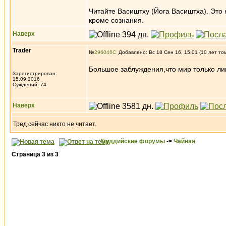
Читайте Васиштху (Йога Васиштха). Это к
кроме сознания.
Наверх
Trader
№
296046
Добавлено: Вс 18 Сен 16, 15:01 (10 лет то
Большое заблуждения,что мир только лиш
Зарегистрирован:
15.09.2016
Суждений: 74
Наверх
Тред сейчас никто не читает.
Буддийские форумы
->
Чайная
Страница
3
из
3