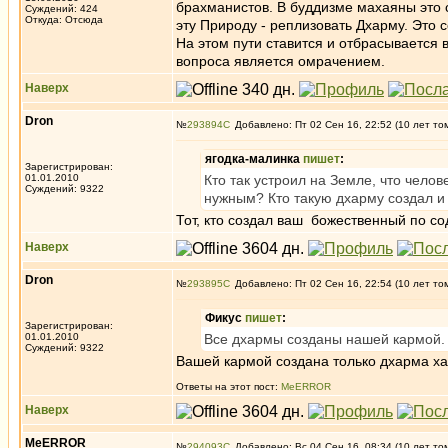
брахманистов. В буддизме махаяны это 
Суждений: 424
Откуда: Отсюда
эту Природу - реплизовать Дхарму. Это 
На этом пути ставится и отбрасывается в
вопроса является омрачением.
Наверх
Dron
№
293894
Добавлено: Пт 02 Сен 16, 22:52 (10 лет то
ягодка-малинка
пишет
:
Зарегистрирован:
01.01.2010
Кто так устроил на Земле, что чело
Суждений: 9322
нужным? Кто такую дхарму создал и
Тот, кто создал ваш божественный по с
Наверх
Dron
№
293895
Добавлено: Пт 02 Сен 16, 22:54 (10 лет то
Фикус
пишет
:
Зарегистрирован:
01.01.2010
Все дхармы созданы нашей кармой.
Суждений: 9322
Вашей кармой создана только дхарма х
Ответы на этот пост:
MeERROR
Наверх
MeERROR
№
294093
Добавлено: Вс 04 Сен 16, 08:34 (10 лет то