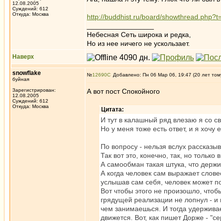
12.08.2005
Суждений: 612
Откуда: Москва
http://buddhist.ru/board/showthread.php?
_________________
Небесная Сеть широка и редка,
Но из нее ничего не ускользает.
Наверх
snowflake
№
12690
Добавлено: Пн 06 Мар 06, 19:47 (20 лет том
буйная
Зарегистрирован:
А вот пост Спокойного
12.08.2005
Суждений: 612
Откуда: Москва
Цитата:
И тут в калашный ряд влезаю я со 
Но у меня тоже есть ответ, и я хочу е
По вопросу - нельзя вслух рассказыва
Так вот это, конечно, так, но тольк
А самообман такая штука, что держит
А когда человек сам выражает словес
услышав сам себя, человек может по
Вот чтобы этого не произошло, что
грядущей реализации не лопнул - и 
чем занимаешься. И тогда удерживает
движется. Вот, как пишет Дорже - "с