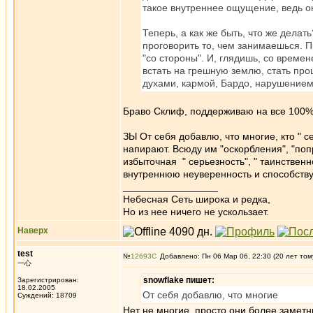
такое внутреннее ощущение, ведь он
Теперь, а как же быть, что же делат
проговорить то, чем занимаешься. П
"со стороны". И, глядишь, со времен
встать на грешную землю, стать про
духами, кармой, Бардо, нарушением 
Браво Склиф, поддерживаю на все 100%!
ЗЫ От себя добавлю, что многие, кто " 
напирают. Всюду им "оскорбления", "поп
избыточная " серьезность", " таинственн
внутреннюю неуверенность и способству
_________________
Небесная Сеть широка и редка,
Но из нее ничего не ускользает.
Наверх
test
№
12693
Добавлено: Пн 06 Мар 06, 22:30 (20 лет том
一心
snowflake пишет:
Зарегистрирован:
18.02.2005
От себя добавлю, что многие
Суждений: 18709
Нет не многие, просто они более заметн