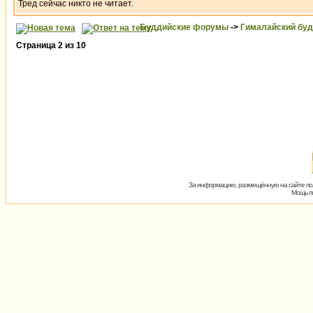
Тред сейчас никто не читает.
Буддийские форумы
->
Гималайский бу
Страница
2
из
10
За информацию, размещённую на сайте пол
Мощь пх