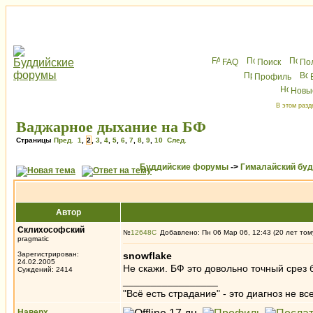
FAQ
Поиск
По
Профиль
Новы
В этом разд
Ваджарное дыхание на БФ
Страницы
Пред.
1
,
2
,
3
,
4
,
5
,
6
,
7
,
8
,
9
,
10
След.
Буддийские форумы
->
Гималайский бу
Автор
Склихософский
№
12648
Добавлено: Пн 06 Мар 06, 12:43 (20 лет том
pragmatic
Зарегистрирован:
snowflake
24.02.2005
Не скажи. БФ это довольно точный срез б
Суждений: 2414
_________________
"Всё есть страдание" - это диагноз не вс
Наверх