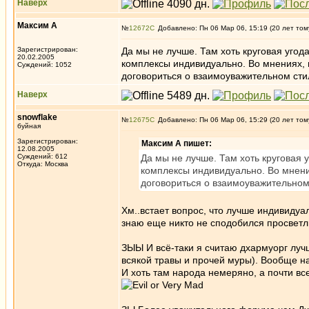
Наверх
Максим А
№
12672
Добавлено: Пн 06 Мар 06, 15:19 (20 лет том
Зарегистрирован:
Да мы не лучше. Там хоть круговая угода
20.02.2005
комплексы индивидуально. Во мнениях, 
Суждений: 1052
договориться о взаимоуважительном ст
Наверх
snowflake
№
12675
Добавлено: Пн 06 Мар 06, 15:29 (20 лет том
буйная
Зарегистрирован:
Максим А пишет:
12.08.2005
Суждений: 612
Да мы не лучше. Там хоть круговая у
Откуда: Москва
комплексы индивидуально. Во мнени
договориться о взаимоуважительном
Хм..встает вопрос, что лучше индивидуа
знаю еще никто не сподобился просвет
ЗЫЫ И всё-таки я считаю дхармуорг луч
всякой травы и прочей муры). Вообще на
И хоть там народа немеряно, а почти все 