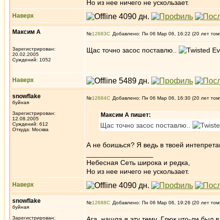
Но из нее ничего не ускользает.
Наверх
Максим А
№
12683
Добавлено: Пн 06 Мар 06, 16:22 (20 лет том
Зарегистрирован:
Щас точно засос поставлю..
20.02.2005
Суждений: 1052
Наверх
snowflake
№
12684
Добавлено: Пн 06 Мар 06, 16:30 (20 лет том
буйная
Зарегистрирован:
Максим А пишет:
12.08.2005
Суждений: 612
Щас точно засос поставлю..
Откуда: Москва
А не боишься? Я ведь в твоей интепрета
_________________
Небесная Сеть широка и редка,
Но из нее ничего не ускользает.
Наверх
snowflake
№
12688
Добавлено: Пн 06 Мар 06, 19:26 (20 лет том
буйная
Зарегистрирован:
Ага, нашла я эту тему. Глюк что-ли был 