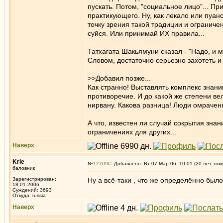
пускать. Потом, "социальное лицо"... Пр
практикующего. Ну, как лекало или пуан
точку зрения такой традиции и ограниче
суйся. Или принимай ИХ правила...
Татхагата Шакьямуни сказал - "Надо, и 
Словом, достаточно серьезно захотеть 
>>Добавил позже...
Как странно! Выставлять комплекс знани
противоречие. И до какой же степени ве
нирвану. Какова разница! Люди омраченн
А что, известен ли случай сокрытия зна
ограничениях для других...
Наверх
Krie
№
12709
Добавлено: Вт 07 Мар 06, 10:01 (20 лет том
баловник
Зарегистрирован:
Ну а всё-таки , что же определённо было
18.01.2006
Суждений: 3693
Откуда: russia
Наверх