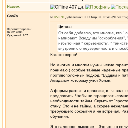
Наверх
GonZo
№
12707
Добавлено: Вт 07 Мар 06, 08:43 (20 лет том
Цитата:
Зарегистрирован:
07.02.2006
От себя добавлю, что многие, кто " 
Суждений: 207
напирают. Всюду им "оскорбления", 
избыточная " серьезность", " таинст
внутреннюю неуверенность и способ
Как это верно!
Но многим и многим нужны некие гаранти
понимаю ) особые тайные надежные прак
противоположный подход. "Буддам и патри
Амидаизм которому учил Хонэн.
А формы разные и практики, в т.ч. волше
предложить. Чтобы не взращивать сомн
необходимости тайны. Скрыть от "простой
стану. Это и не тайны, а скорее нежелани
требующего сокрытия я не встречал. Ра
обучения.
Это ваджрное дыхание... Это что-то вед