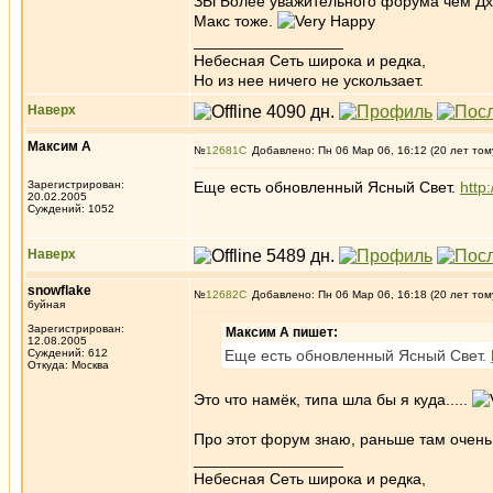
ЗЫ Более уважительного форума чем Дха
Макс тоже.
_________________
Небесная Сеть широка и редка,
Но из нее ничего не ускользает.
Наверх
Максим А
№
12681
Добавлено: Пн 06 Мар 06, 16:12 (20 лет том
Зарегистрирован:
Еще есть обновленный Ясный Свет.
http:
20.02.2005
Суждений: 1052
Наверх
snowflake
№
12682
Добавлено: Пн 06 Мар 06, 16:18 (20 лет том
буйная
Зарегистрирован:
Максим А пишет:
12.08.2005
Суждений: 612
Еще есть обновленный Ясный Свет.
Откуда: Москва
Это что намёк, типа шла бы я куда.....
Про этот форум знаю, раньше там очень
_________________
Небесная Сеть широка и редка,