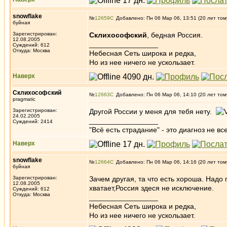
snowflake
№
12659
Добавлено: Пн 06 Мар 06, 13:51 (20 лет том
буйная
Зарегистрирован:
Склихософский
, бедная Россия.
12.08.2005
_________________
Суждений: 612
Откуда: Москва
Небесная Сеть широка и редка,
Но из нее ничего не ускользает.
Наверх
Склихософский
№
12663
Добавлено: Пн 06 Мар 06, 14:10 (20 лет том
pragmatic
Зарегистрирован:
Другой России у меня для тебя нету.
24.02.2005
_________________
Суждений: 2414
"Всё есть страдание" - это диагноз не вс
Наверх
snowflake
№
12664
Добавлено: Пн 06 Мар 06, 14:16 (20 лет том
буйная
Зарегистрирован:
Зачем другая, та что есть хороша. Надо 
12.08.2005
хватает,Россия здеся не исключение.
Суждений: 612
Откуда: Москва
_________________
Небесная Сеть широка и редка,
Но из нее ничего не ускользает.