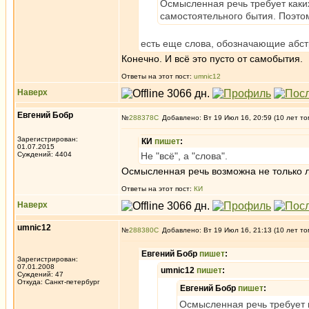
Осмысленная речь требует каких
самостоятельного бытия. Поэто
есть еще слова, обозначающие абст
Конечно. И всё это пусто от самобытия.
Ответы на этот пост:
umnic12
Наверх
Евгений Бобр
№
288378
Добавлено: Вт 19 Июл 16, 20:59 (10 лет то
Зарегистрирован:
КИ
пишет
:
01.07.2015
Суждений: 4404
Не "всё", а "слова".
Осмысленная речь возможна не только л
Ответы на этот пост:
КИ
Наверх
umnic12
№
288380
Добавлено: Вт 19 Июл 16, 21:13 (10 лет то
Евгений Бобр
пишет
:
Зарегистрирован:
07.01.2008
umnic12
пишет
:
Суждений: 47
Откуда: Санкт-петербург
Евгений Бобр
пишет
:
Осмысленная речь требует к