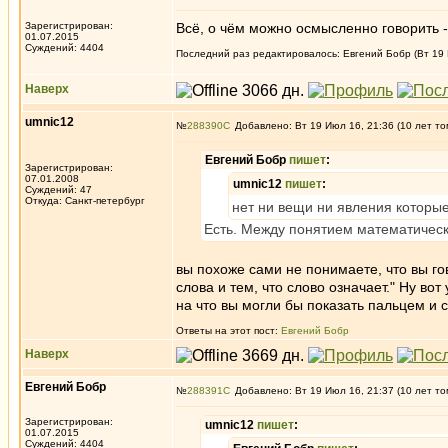
Зарегистрирован:
Всё, о чём можно осмысленно говорить - 
01.07.2015
Суждений: 4404
Последний раз редактировалось: Евгений Бобр (Вт 19 И
Наверх
umnic12
№
288390
Добавлено: Вт 19 Июл 16, 21:36 (10 лет то
Евгений Бобр
пишет
:
Зарегистрирован:
07.01.2008
umnic12
пишет
:
Суждений: 47
Откуда: Санкт-петербург
нет ни вещи ни явления которы
Есть. Между понятием математическ
вы похоже сами не понимаете, что вы г
слова и тем, что слово означает." Ну во
на что вы могли бы показать пальцем и ск
Ответы на этот пост:
Евгений Бобр
Наверх
Евгений Бобр
№
288391
Добавлено: Вт 19 Июл 16, 21:37 (10 лет то
Зарегистрирован:
umnic12
пишет
:
01.07.2015
Суждений: 4404