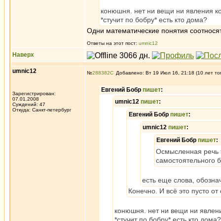
конюшня. нет ни вещи ни явления к
*стучит по бобру* есть кто дома?
Одни математические понятия соотносят
Ответы на этот пост:
umnic12
Наверх
umnic12
№
288382
Добавлено: Вт 19 Июл 16, 21:18 (10 лет то
Евгений Бобр
пишет
:
Зарегистрирован:
07.01.2008
umnic12
пишет
:
Суждений: 47
Откуда: Санкт-петербург
Евгений Бобр
пишет
:
umnic12
пишет
:
Евгений Бобр
пишет
:
Осмысленная речь т
самостоятельного 
есть еще слова, обозна
Конечно. И всё это пусто от
конюшня. нет ни вещи ни явлен
*стучит по бобру* есть кто дома?