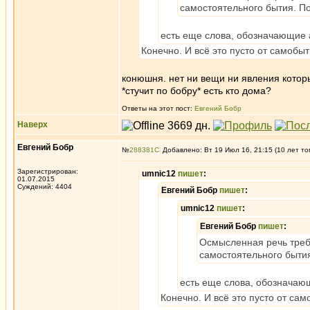
самостоятельного бытия. П
есть еще слова, обозначающие 
Конечно. И всё это пусто от самобыт
конюшня. нет ни вещи ни явления котор
*стучит по бобру* есть кто дома?
Ответы на этот пост:
Евгений Бобр
Наверх
Евгений Бобр
№
288381
Добавлено: Вт 19 Июл 16, 21:15 (10 лет то
Зарегистрирован:
umnic12
пишет
:
01.07.2015
Суждений: 4404
Евгений Бобр
пишет
:
umnic12
пишет
:
Евгений Бобр
пишет
:
Осмысленная речь требу
самостоятельного быти
есть еще слова, обозначающ
Конечно. И всё это пусто от сам