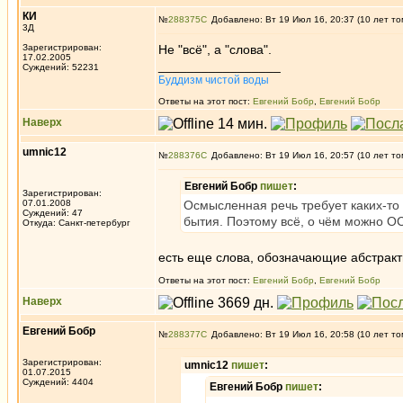
КИ
№
288375
Добавлено: Вт 19 Июл 16, 20:37 (10 лет то
3Д
Зарегистрирован:
Не "всё", а "слова".
17.02.2005
_________________
Суждений: 52231
Буддизм чистой воды
Ответы на этот пост:
Евгений Бобр
,
Евгений Бобр
Наверх
umnic12
№
288376
Добавлено: Вт 19 Июл 16, 20:57 (10 лет то
Евгений Бобр
пишет
:
Зарегистрирован:
07.01.2008
Осмысленная речь требует каких-то 
Суждений: 47
бытия. Поэтому всё, о чём можно О
Откуда: Санкт-петербург
есть еще слова, обозначающие абстракт
Ответы на этот пост:
Евгений Бобр
,
Евгений Бобр
Наверх
Евгений Бобр
№
288377
Добавлено: Вт 19 Июл 16, 20:58 (10 лет то
Зарегистрирован:
umnic12
пишет
:
01.07.2015
Суждений: 4404
Евгений Бобр
пишет
: