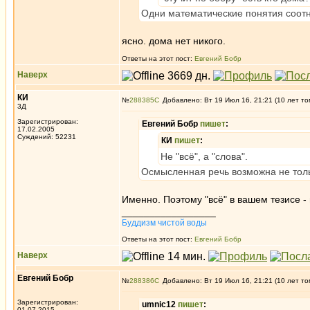
Одни математические понятия соотно
ясно. дома нет никого.
Ответы на этот пост:
Евгений Бобр
Наверх
КИ
№
288385
Добавлено: Вт 19 Июл 16, 21:21 (10 лет то
3Д
Зарегистрирован:
Евгений Бобр
пишет
:
17.02.2005
Суждений: 52231
КИ
пишет
:
Не "всё", а "слова".
Осмысленная речь возможна не толь
Именно. Поэтому "всё" в вашем тезисе - 
_________________
Буддизм чистой воды
Ответы на этот пост:
Евгений Бобр
Наверх
Евгений Бобр
№
288386
Добавлено: Вт 19 Июл 16, 21:21 (10 лет то
Зарегистрирован:
umnic12
пишет
:
01.07.2015