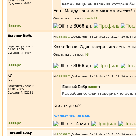
Суждений: 4404
нет ни вещи ни явления которые бы
Есть. Между понятием математической т
Ответы на этот пост:
umnic12
Наверх
Евгений Бобр
№
288387
Добавлено: Вт 19 Июл 16, 21:24 (10 лет то
Зарегистрирован:
Как забавно. Один говорит, что есть тольк
01.07.2015
Суждений: 4404
Ответы на этот пост:
КИ
Наверх
КИ
№
288388
Добавлено: Вт 19 Июл 16, 21:28 (10 лет то
3Д
Зарегистрирован:
Евгений Бобр
пишет
:
17.02.2005
Суждений: 52231
Как забавно. Один говорит, что есть т
Кто эти двое?
_________________
Буддизм чистой воды
Наверх
Евгений Бобр
№
288389
Добавлено: Вт 19 Июл 16, 21:35 (10 лет то