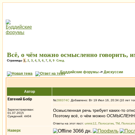
Всё, о чём можно осмысленно говорить,
Страницы
1
,
2
,
3
,
4
,
5
,
6
,
7
,
8
,
9
След.
Буддийские форумы
->
Дискуссии
Автор
Евгений Бобр
№
288374
Добавлено: Вт 19 Июл 16, 20:34 (10 лет то
Зарегистрирован:
Осмысленная речь требует каких-то отно
01.07.2015
Поэтому всё, о чём можно ОСМЫСЛЕННО 
Суждений: 4404
Ответы на этот пост:
umnic12
,
Полосатик
,
ТМ
,
Полосат
Наверх