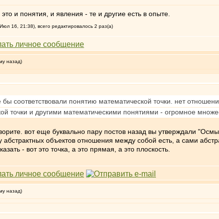
это и понятия, и явления - те и другие есть в опыте.
юл 16, 21:38), всего редактировалось 2 раз(а)
му назад)
е бы соответствовали понятию математической точки. нет отношен
ой точки и другими математическими понятиями - огромное множе
оворите. вот еще буквально пару постов назад вы утверждали "Осм
т у абстрактных объектов отношения между собой есть, а сами абст
азать - вот это точка, а это прямая, а это плоскость.
му назад)