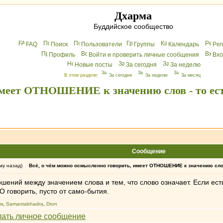
Дхарма
Буддийское сообщество
FAQ
Поиск
Пользователи
Группы
Календарь
Peг
Профиль
Войти и проверить личные сообщения
Вхo
Новые посты
За сегодня
За неделю
В этом разделе:
За сегодня
За неделю
За месяц
 имеет ОТНОШЕНИЕ к значению слов - то е
Сообщение
му назад)
Всё, о чём можно осмысленно говорить, имеет ОТНОШЕНИЕ к значению слов
шений между значением слова и тем, что слово означает. Если ест
говорить, пусто от само-бытия.
ик
,
Samantabhadra
,
Dron