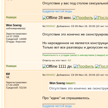
Отсутствие у вас под столом сексуально
_________________
Буддизм чистой воды
Наверх
Won Soeng
№
286694
Добавлено: Сб 09 Июл 16, 20:00 (10 лет то
заблокирован(а)
Зарегистрирован:
Отсутствие это конечно же сконструиро
14.07.2006
Суждений: 14466
Откуда: Королев
Но нерожденное не является конструкци
Только вот все разговоры и дискуссии на
_________________
Решительность и усердие (шила) в невозмутимом (самадхи) ис
Ответы на этот пост:
КИ
Наверх
КИ
№
286695
Добавлено: Сб 09 Июл 16, 20:04 (10 лет то
3Д
Зарегистрирован:
Won Soeng
пишет
:
17.02.2005
Суждений: 52234
Отсутствие это конечно же сконстр
Про "идею" не спрашивалось.
_________________
Буддизм чистой воды