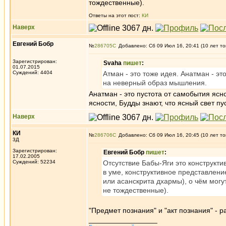
тождественные).
Ответы на этот пост:
КИ
Наверх
Евгений Бобр
№
286705
Добавлено: Сб 09 Июл 16, 20:41 (10 лет то
Зарегистрирован:
Svaha
пишет
:
01.07.2015
Суждений: 4404
Атман - это тоже идея. Анатман - эт
на неверный образ мышления.
Анатман - это пустота от самобытия ясно
ясности, Будды знают, что ясный свет пу
Наверх
КИ
№
286706
Добавлено: Сб 09 Июл 16, 20:45 (10 лет то
3Д
Зарегистрирован:
Евгений Бобр
пишет
:
17.02.2005
Суждений: 52234
Отсутствие Бабы-Яги это конструкти
в уме, конструктивное представлени
или асанскрита дхармы), о чём мог
не тождественные).
"Предмет познания" и "акт познания" - 
_________________