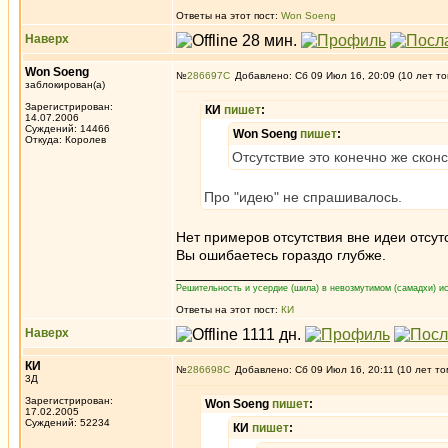
Ответы на этот пост:
Won Soeng
Наверх
Won Soeng
№
286697
Добавлено: Сб 09 Июл 16, 20:09 (10 лет то
заблокирован(а)
Зарегистрирован:
КИ
пишет
:
14.07.2006
Суждений: 14466
Won Soeng
пишет
:
Откуда: Королев
Отсутствие это конечно же ско
Про "идею" не спрашивалось.
Нет примеров отсутствия вне идеи отсут
Вы ошибаетесь гораздо глубже.
_________________
Решительность и усердие (шила) в невозмутимом (самадхи) ис
Ответы на этот пост:
КИ
Наверх
КИ
№
286698
Добавлено: Сб 09 Июл 16, 20:11 (10 лет то
3Д
Зарегистрирован:
Won Soeng
пишет
:
17.02.2005
Суждений: 52234
КИ
пишет
: