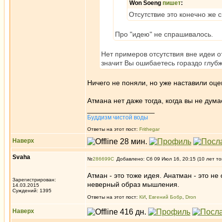
Won Soeng
пишет
:
Отсутствие это конечно же
Про "идею" не спрашивалось.
Нет примеров отсутствия вне идеи о
значит Вы ошибаетесь гораздо глубж
Ничего не поняли, но уже наставили оце
Атмана нет даже тогда, когда вы не думае
_________________
Буддизм чистой воды
Ответы на этот пост:
Frithegar
Наверх
Svaha
№
286699
Добавлено: Сб 09 Июл 16, 20:15 (10 лет то
Атман - это тоже идея. Анатман - это не 
Зарегистрирован:
неверный образ мышления.
14.03.2015
Суждений: 1395
Ответы на этот пост:
КИ
,
Евгений Бобр
,
Dron
Наверх