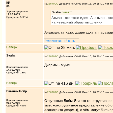
КИ
№
286700
Добавлено: Сб 09 Июл 16, 20:18 (10 лет то
3Д
Зарегистрирован:
Svaha
пишет
:
17.02.2005
Суждений: 52234
Атман - это тоже идея. Анатман - эт
на неверный образ мышления.
Анатман, татхата, дхармадхату, парамар
_________________
Буддизм чистой воды
Наверх
Svaha
№
286701
Добавлено: Сб 09 Июл 16, 20:20 (10 лет то
Дхармы - в уме.
Зарегистрирован:
14.03.2015
Суждений: 1395
Наверх
Евгений Бобр
№
286704
Добавлено: Сб 09 Июл 16, 20:37 (10 лет то
Зарегистрирован:
Отсутствие Бабы-Яги это конструктивное
01.07.2015
уме, конструктивное представление об о
Суждений: 4404
асанскрита дхармы), о чём могут быть 