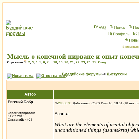
FAQ
Поиск
По
Профиль
Новы
В этом разд
Мысль о конечной нирване и опыт коне
Страницы
1
,
2
,
3
,
4
,
5
,
6
,
7
...
18
,
19
,
20
,
21
,
22
,
23
,
24
,
25
След.
Буддийские форумы
->
Дискуссии
Автор
Евгений Бобр
№
286687
Добавлено: Сб 09 Июл 16, 18:51 (10 лет то
Зарегистрирован:
Асанга:
01.07.2015
Суждений: 4404
What are the elements of mental objec
unconditioned things (asamskrta) whi