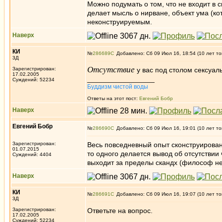
Можно подумать о том, что не входит в 
делает мысль о нирване, объект ума (ко
неконструируемым.
Наверх
КИ
№
286689
Добавлено: Сб 09 Июл 16, 18:54 (10 лет то
3Д
Отсутствие
Зарегистрирован:
у вас под столом сексуал
17.02.2005
_________________
Суждений: 52234
Буддизм чистой воды
Ответы на этот пост:
Евгений Бобр
Наверх
Евгений Бобр
№
286690
Добавлено: Сб 09 Июл 16, 19:01 (10 лет то
Зарегистрирован:
Весь повседневный опыт сконструирован -
01.07.2015
то одного делается вывод об отсутствии
Суждений: 4404
выходит за пределы скандх (философ не
Наверх
КИ
№
286691
Добавлено: Сб 09 Июл 16, 19:07 (10 лет то
3Д
Зарегистрирован:
Ответьте на вопрос.
17.02.2005
Суждений: 52234