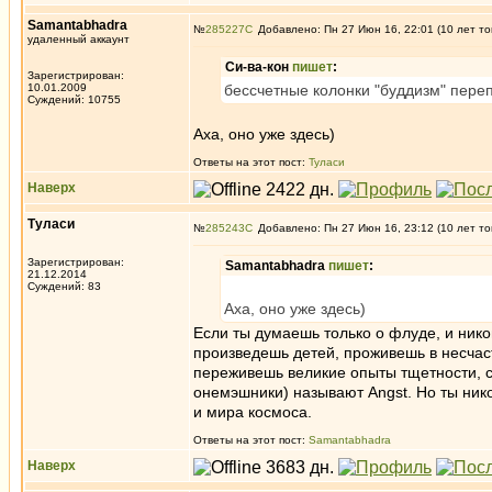
Samantabhadra
№
285227
Добавлено: Пн 27 Июн 16, 22:01 (10 лет то
удаленный аккаунт
Си-ва-кон
пишет
:
Зарегистрирован:
10.01.2009
бессчетные колонки "буддизм" пер
Суждений: 10755
Аха, оно уже здесь)
Ответы на этот пост:
Туласи
Наверх
Туласи
№
285243
Добавлено: Пн 27 Июн 16, 23:12 (10 лет то
Зарегистрирован:
Samantabhadra
пишет
:
21.12.2014
Суждений: 83
Аха, оно уже здесь)
Если ты думаешь только о флуде, и нико
произведешь детей, проживешь в несчаст
переживешь великие опыты тщетности, с
онемэшники) называют Angst. Но ты ник
и мира космоса.
Ответы на этот пост:
Samantabhadra
Наверх