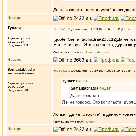
Да не говорите, просто ужас) повседневк
Наверх
Туласи
№
285516
Добавлено: Ср 29 Июн 16, 02:12 (10 лет то
Зарегистрирован:
[quote=Samantabhadra#285512]Да не гов
21.12.2014
Я и не говорю. Это копипаста, дуряшка
Суждений: 83
Ответы на этот пост:
Samantabhadra
Наверх
Samantabhadra
№
285518
Добавлено: Ср 29 Июн 16, 02:19 (10 лет то
удаленный аккаунт
Туласи
пишет
:
Зарегистрирован:
10.01.2009
Samantabhadra
пишет
:
Суждений: 10755
Да не говорите
Я и не говорю. Это копипаста, дур
Лолка, "да не говорите", в данном конте
Ответы на этот пост:
Туласи
Наверх