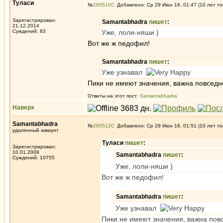
Туласи
№
285510
Добавлено: Ср 29 Июн 16, 01:47 (10 лет то
Зарегистрирован:
Samantabhadra
пишет
:
21.12.2014
Суждений: 83
Уже, лоли-няши )
Вот же ж педофил!
Samantabhadra
пишет
:
Уже узнавал
Пики не имеют значения, важна повседн
Ответы на этот пост:
Samantabhadra
Наверх
Samantabhadra
№
285512
Добавлено: Ср 29 Июн 16, 01:51 (10 лет то
удаленный аккаунт
Туласи
пишет
:
Зарегистрирован:
10.01.2009
Samantabhadra
пишет
:
Суждений: 10755
Уже, лоли-няши )
Вот же ж педофил!
Samantabhadra
пишет
:
Уже узнавал
Пики не имеют значения, важна пов