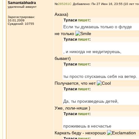
Samantabhadra
№
285261
Добавлено: Пн 27 Июн 16, 23:55 (10 лет то
удаленный аккаунт
Ахаха)
Зарегистрирован:
Туласи
пишет
:
10.01.2009
Суждений: 10755
Если ты думаешь только о флуде
не только
Туласи
пишет
:
, и никогда не медитируешь,
бывает)
Туласи
пишет
:
ты просто спускаешь себя на ветер.
Получается, что нет
Туласи
пишет
:
Да, ты произведешь детей,
Уже, лоли-няши )
Туласи
пишет
:
проживешь в несчастье
Каркать беду - нехорошо
Туласи
пишет
: