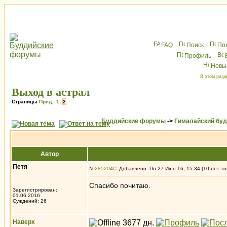
FAQ
Поиск
По
Профиль
Новы
В этом разд
Выход в астрал
Страницы
Пред.
1
,
2
Буддийские форумы
->
Гималайский бу
Автор
Петя
№
285204
Добавлено: Пн 27 Июн 16, 15:34 (10 лет то
Спасибо почитаю.
Зарегистрирован:
01.06.2016
Суждений: 26
Наверх