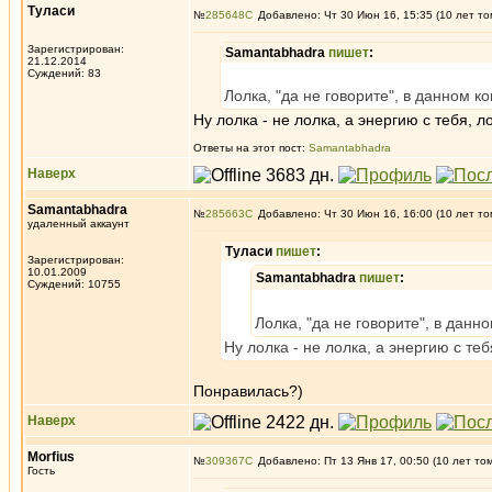
Туласи
№
285648
Добавлено: Чт 30 Июн 16, 15:35 (10 лет то
Зарегистрирован:
Samantabhadra
пишет
:
21.12.2014
Суждений: 83
Лолка, "да не говорите", в данном к
Ну лолка - не лолка, а энергию с тебя, ло
Ответы на этот пост:
Samantabhadra
Наверх
Samantabhadra
№
285663
Добавлено: Чт 30 Июн 16, 16:00 (10 лет то
удаленный аккаунт
Туласи
пишет
:
Зарегистрирован:
10.01.2009
Samantabhadra
пишет
:
Суждений: 10755
Лолка, "да не говорите", в данн
Ну лолка - не лолка, а энергию с тебя
Понравилась?)
Наверх
Morfius
№
309367
Добавлено: Пт 13 Янв 17, 00:50 (10 лет то
Гость