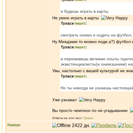
и будешь играть в карты,
Не умею играть в карты
Туласи
пишет
:
смотреть онемэ и ходить на футбол,
Ну Миядзаки то можно поди а?) футбол
Туласи
пишет
:
и переживешь великие опыты тщетно
экзистенциалисты(и онемэшники) на
Увы, настолько с вашей культурой не зна
Туласи
пишет
:
Но ты никогда не узнаешь настояще
Уже узнавал
Вы просто чемпион по не-угадыванию
Ответы на этот пост:
Туласи
Наверх