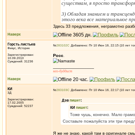
существам, я просто трансформ
3) Обладая знанием и трансценд
этого века все материальное пр
Здесь 33 предложения, неграмотно разб
Наверх
Горсть листьев
№
283102
Добавлено: Пт 10 Июн 16, 22:15 (10 лет то
Фикус, Историк
Зарегистрирован:
Росс
.
10.09.2010
Суждений: 31236
_________________
нео-буддист
Наверх
КИ
№
283103
Добавлено: Пт 10 Июн 16, 22:17 (10 лет то
3Д
Зарегистрирован:
Дэв
пишет
:
17.02.2005
Суждений: 52237
КИ
пишет
:
Тоже чушь, конечно. Мало грам
Составьте пожалуйста эти три пред
Я же не знаю, какой там в оригинале смы