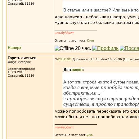
10.09.2010
Суждений: 31236
В статье или в шастре? Или вы не т
я же написал - небольшая шастра, уме
журнальную статью большие шастры пом
_________________
нео-буддист
Ответы на этот пост:
Dron
Наверх
Горсть листьев
№
283110
Добавлено: Пт 10 Июн 16, 22:36 (10 лет то
Фикус, Историк
Зарегистрирован:
Дэв
пишет
:
10.09.2010
Суждений: 31236
А вот эти строки из этой сутры прав
когда я впервые приобрёл мою 
абстрактным...
я приобрёл великую трансценден
существам, я просто трансформ
можно попробовать пересказать это слов
может быть и нет, но попробовать можн
_________________
нео-буддист
Ответы на этот пост:
Дэв