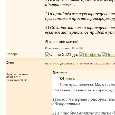
абстрактным...
2) я приобрёл великую трансцендент
существам, я просто трансформиру
3) Обладая знанием и трансцендентн
века все материальное придет в упа
_________________
Я врач, мне можно!
Ответы на этот пост:
Dron
,
КИ
Наверх
Dron
№
283100
Добавлено: Пт 10 Июн 16, 22:11 (10 лет то
Дэв
пишет
:
Зарегистрирован:
01.01.2010
КИ
пишет
:
Суждений: 9322
Тоже чушь, конечно. Мало грам
Составьте пожалуйста эти три пред
1) когда я впервые приобрёл м
абстрактным...
2) я приобрёл великую трансцен