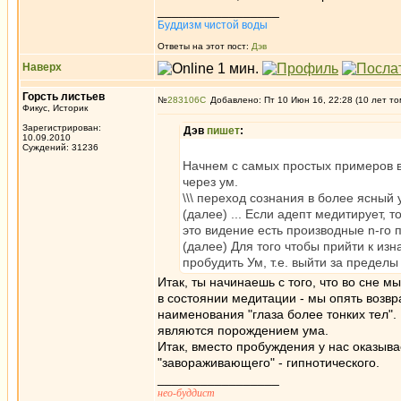
_________________
Буддизм чистой воды
Ответы на этот пост:
Дэв
Наверх
Горсть листьев
№
283106
Добавлено: Пт 10 Июн 16, 22:28 (10 лет то
Фикус, Историк
Зарегистрирован:
Дэв
пишет
:
10.09.2010
Суждений: 31236
Начнем с самых простых примеров вс
через ум.
\\\ переход сознания в более ясный
(далее) ... Если адепт медитирует, т
это видение есть производные n-го 
(далее) Для того чтобы прийти к из
пробудить Ум, т.е. выйти за пределы
Итак, ты начинаешь с того, что во сне м
в состоянии медитации - мы опять возвр
наименования "глаза более тонких тел".
являются порождением ума.
Итак, вместо пробуждения у нас оказыва
"завораживающего" - гипнотического.
_________________
нео-буддист