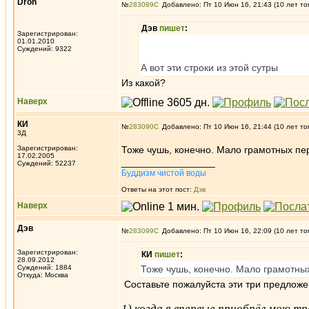
Dron
№
283089
Добавлено: Пт 10 Июн 16, 21:43 (10 лет то
Дэв
пишет
:
Зарегистрирован:
01.01.2010
Суждений: 9322
А вот эти строки из этой сутры
Из какой?
Наверх
КИ
№
283090
Добавлено: Пт 10 Июн 16, 21:44 (10 лет то
3Д
Зарегистрирован:
Тоже чушь, конечно. Мало грамотных пе
17.02.2005
_________________
Суждений: 52237
Буддизм чистой воды
Ответы на этот пост:
Дэв
Наверх
Дэв
№
283099
Добавлено: Пт 10 Июн 16, 22:09 (10 лет то
Зарегистрирован:
КИ
пишет
:
28.09.2012
Суждений: 1884
Тоже чушь, конечно. Мало грамотны
Откуда: Москва
Составьте пожалуйста эти три предложе
1) когда я впервые приобрёл мою т