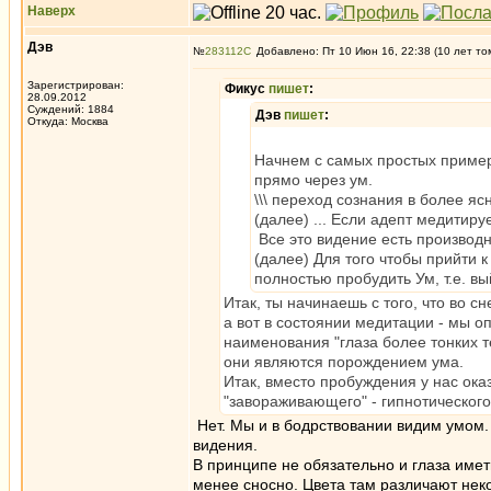
Наверх
Дэв
№
283112
Добавлено: Пт 10 Июн 16, 22:38 (10 лет то
Зарегистрирован:
Фикус
пишет
:
28.09.2012
Суждений: 1884
Дэв
пишет
:
Откуда: Москва
Начнем с самых простых примеро
прямо через ум.
\\\ переход сознания в более я
(далее) ... Если адепт медитируе
Все это видение есть производн
(далее) Для того чтобы прийти 
полностью пробудить Ум, т.е. вы
Итак, ты начинаешь с того, что во 
а вот в состоянии медитации - мы о
наименования "глаза более тонких т
они являются порождением ума.
Итак, вместо пробуждения у нас ока
"завораживающего" - гипнотического
Нет. Мы и в бодрствовании видим умом.
видения.
В принципе не обязательно и глаза имет
менее сносно. Цвета там различают неко