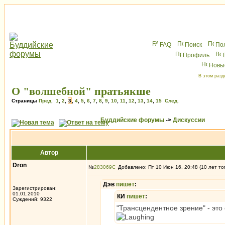
FAQ
Поиск
По
Профиль
Новы
В этом разд
О "волшебной" пратьякше
Страницы
Пред.
1
,
2
,
3
,
4
,
5
,
6
,
7
,
8
,
9
,
10
,
11
,
12
,
13
,
14
,
15
След.
Буддийские форумы
->
Дискуссии
Автор
Dron
№
283069
Добавлено: Пт 10 Июн 16, 20:48 (10 лет то
Дэв
пишет
:
Зарегистрирован:
01.01.2010
КИ
пишет
:
Суждений: 9322
"Трансцендентное зрение" - это