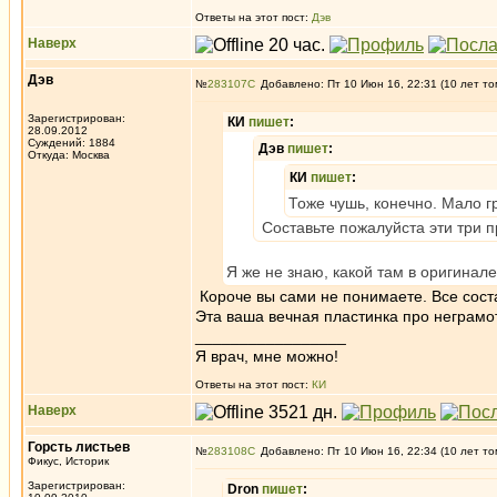
Ответы на этот пост:
Дэв
Наверх
Дэв
№
283107
Добавлено: Пт 10 Июн 16, 22:31 (10 лет то
Зарегистрирован:
КИ
пишет
:
28.09.2012
Суждений: 1884
Дэв
пишет
:
Откуда: Москва
КИ
пишет
:
Тоже чушь, конечно. Мало г
Составьте пожалуйста эти три 
Я же не знаю, какой там в оригинале
Короче вы сами не понимаете. Все сост
Эта ваша вечная пластинка про неграмо
_________________
Я врач, мне можно!
Ответы на этот пост:
КИ
Наверх
Горсть листьев
№
283108
Добавлено: Пт 10 Июн 16, 22:34 (10 лет то
Фикус, Историк
Зарегистрирован:
Dron
пишет
: