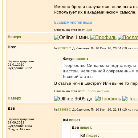
Именно бред и получается, если пытатьс
использует их в академическом смысле. К
_________________
Буддизм чистой воды
Ответы на этот пост:
Дэв
Наверх
Dron
№
283074
Добавлено: Пт 10 Июн 16, 20:54 (10 лет то
Фикус
пишет
:
Зарегистрирован:
01.01.2010
Творчество Си-ва-кона подтолкнуло 
Суждений: 9322
шастры, написанной современным и
В своей статье
В статье или в шастре? Или вы не то пе
Ответы на этот пост:
Горсть листьев
Наверх
Дэв
№
283088
Добавлено: Пт 10 Июн 16, 21:38 (10 лет то
Зарегистрирован:
КИ
пишет
:
28.09.2012
Суждений: 1884
Дэв
пишет
:
Откуда: Москва
КИ
пишет
: