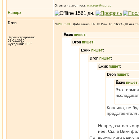
Ответы на этот пост:
мастер-бластер
Наверх
Dron
№
283523
Добавлено: Пн 13 Июн 16, 16:24 (10 лет то
Ёжик
пишет
:
Зарегистрирован:
01.01.2010
Dron
пишет
:
Суждений: 9322
Ёжик
пишет
:
Dron
пишет
:
Ёжик
пишет
:
Dron
пишет
:
Ёжик
пишет
:
Это термоя
исследоват
.
Конечно, не бу
представителя 
Непредвзятость опр
нее. См. в Вики ф
См. внутри лиги невуыч