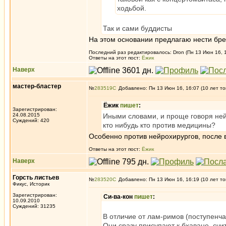
ходьбой.
Так и сами буддисты
На этом основании предлагаю нести бре
Последний раз редактировалось: Dron (Пн 13 Июн 16, 1
Ответы на этот пост:
Ёжик
Наверх
мастер-бластер
№
283519
Добавлено: Пн 13 Июн 16, 16:07 (10 лет то
Ёжик
пишет
:
Зарегистрирован:
24.08.2015
Иными словами, и проще говоря ней
Суждений: 420
кто нибудь кто против медицины?
Особенно против нейрохирургов, после 
Ответы на этот пост:
Ёжик
Наверх
Горсть листьев
№
283520
Добавлено: Пн 13 Июн 16, 16:19 (10 лет то
Фикус, Историк
Зарегистрирован:
Си-ва-кон
пишет
:
10.09.2010
Суждений: 31235
В отличие от лам-римов (поступенч
Они сразу присупают к бхаване, счит