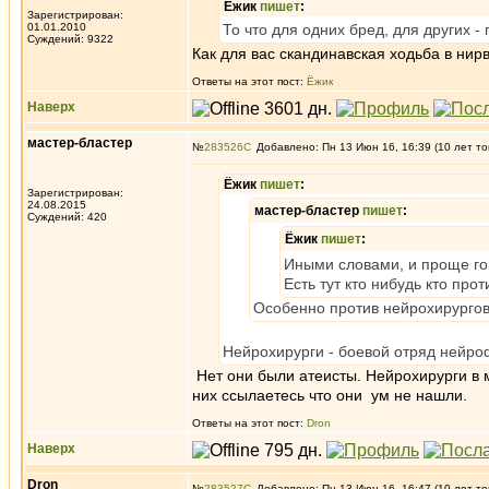
Ёжик
пишет
:
Зарегистрирован:
01.01.2010
То что для одних бред, для других -
Суждений: 9322
Как для вас скандинавская ходьба в нир
Ответы на этот пост:
Ёжик
Наверх
мастер-бластер
№
283526
Добавлено: Пн 13 Июн 16, 16:39 (10 лет то
Ёжик
пишет
:
Зарегистрирован:
24.08.2015
мастер-бластер
пишет
:
Суждений: 420
Ёжик
пишет
:
Иными словами, и проще го
Есть тут кто нибудь кто пр
Особенно против нейрохирургов,
Нейрохирурги - боевой отряд нейро
Нет они были атеисты. Нейрохирурги в м
них ссылаетесь что они ум не нашли.
Ответы на этот пост:
Dron
Наверх
Dron
№
283527
Добавлено: Пн 13 Июн 16, 16:47 (10 лет то