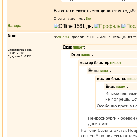
Вы хотели сказать скандинавская ходьба 
Ответы на этот пост:
Dron
Наверх
Dron
№
283530
Добавлено: Пн 13 Июн 16, 16:53 (10 лет то
Ёжик
пишет
:
Зарегистрирован:
01.01.2010
Dron
пишет
:
Суждений: 9322
мастер-бластер
пишет
:
Ёжик
пишет
:
мастер-бластер
пише
Ёжик
пишет
:
Иными словами,
не попрешь. Ес
Особенно против не
Нейрохирурги - боевой
догматике.
Нет они были атеисты. Нейр
а вы ещё на них ссылаетесь