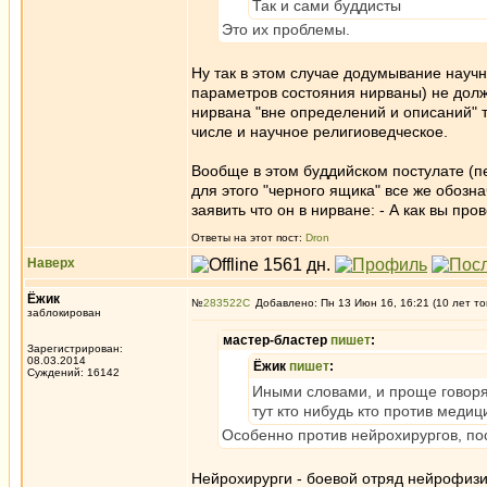
Так и сами буддисты
Это их проблемы.
Ну так в этом случае додумывание науч
параметров состояния нирваны) не долж
нирвана "вне определений и описаний" 
числе и научное религиоведческое.
Вообще в этом буддийском постулате (печ
для этого "черного ящика" все же обоз
заявить что он в нирване: - А как вы про
Ответы на этот пост:
Dron
Наверх
Ёжик
№
283522
Добавлено: Пн 13 Июн 16, 16:21 (10 лет то
заблокирован
мастер-бластер
пишет
:
Зарегистрирован:
08.03.2014
Ёжик
пишет
:
Суждений: 16142
Иными словами, и проще говоря
тут кто нибудь кто против меди
Особенно против нейрохирургов, пос
Нейрохирурги - боевой отряд нейрофизи