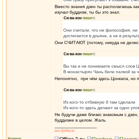
Вместо знания дзен ты располагаешь как
изучал буддизм, ты бы это знал.
Си-ва-кон
пишет
:
Они считали, что ни философия, ни
достигается в дхьяне, а не в резуль
Они СЧИТАЮТ (потому, никуда не делись)
Си-ва-кон
пишет
:
Вы так и не понимаете смысл слов Ц
В монастырях Чань били палкой за ч
Непонятно, при чём здесь Цонкапа, но п
Си-ва-кон
пишет
:
Из кого-то отбивную б там сделали
Из кого-то здесь делают за одно упо
Не будучи даже близко знакомым с дзен,
буддизме в целом. Жаль.
_________________
нео-буддист
Наверх