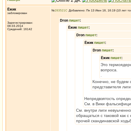
Ёжик
№
283521
Добавлено: Пн 13 Июн 16, 16:19 (10 лет то
заблокирован
Dron
пишет
:
Зарегистрирован:
08.03.2014
Ёжик
пишет
:
Суждений: 16142
Dron
пишет
:
Ёжик
пишет
:
Dron
пишет
:
Ёжик
пишет
:
Это термоядер
вопроса.
.
Конечно, не будем 
представителя лиги
Непредвзятость определ
См. в Вики фальсифици
См. внутри лиги невуыченно
обращаться с таковой как с
прочей скандинавской ходь