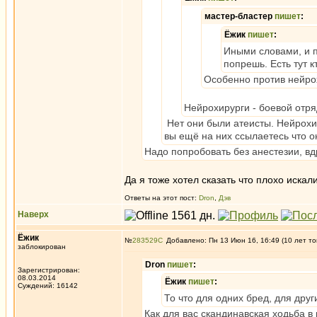
мастер-бластер
пишет
:
Ёжик
пишет
:
Иными словами, и 
попрешь. Есть тут 
Особенно против нейрох
Нейрохирурги - боевой отр
Нет они были атеисты. Нейрохир
вы ещё на них ссылаетесь что 
Надо попробовать без анестезии, в
Да я тоже хотел сказать что плохо искали
Ответы на этот пост:
Dron
,
Дэв
Наверх
Ёжик
№
283529
Добавлено: Пн 13 Июн 16, 16:49 (10 лет то
заблокирован
Dron
пишет
:
Зарегистрирован:
08.03.2014
Ёжик
пишет
:
Суждений: 16142
То что для одних бред, для друг
Как для вас скандинавская ходьба в