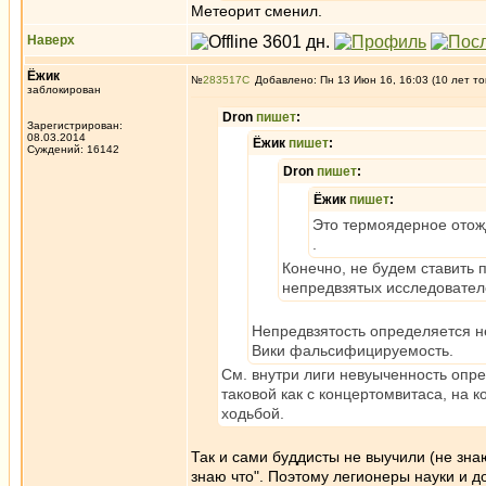
Метеорит сменил.
Наверх
Ёжик
№
283517
Добавлено: Пн 13 Июн 16, 16:03 (10 лет то
заблокирован
Dron
пишет
:
Зарегистрирован:
08.03.2014
Ёжик
пишет
:
Суждений: 16142
Dron
пишет
:
Ёжик
пишет
:
Это термоядерное отож
.
Конечно, не будем ставить 
непредвзятых исследовател
Непредвзятость определяется не
Вики фальсифицируемость.
См. внутри лиги невуыченность опр
таковой как с концертомвитаса, на 
ходьбой.
Так и сами буддисты не выучили (не зна
знаю что". Поэтому легионеры науки и д