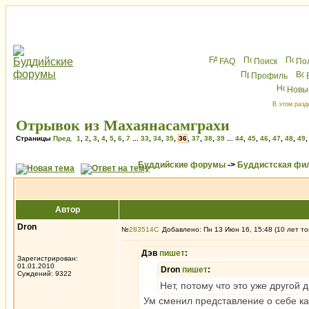
FAQ
Поиск
По
Профиль
Новы
В этом разд
Отрывок из Махаянасамграхи
Страницы
Пред.
1
,
2
,
3
,
4
,
5
,
6
,
7
...
33
,
34
,
35
,
36
,
37
,
38
,
39
...
44
,
45
,
46
,
47
,
48
,
49
Буддийские форумы
->
Буддистская фи
Автор
Dron
№
283514
Добавлено: Пн 13 Июн 16, 15:48 (10 лет то
Дэв
пишет
:
Зарегистрирован:
01.01.2010
Dron
пишет
:
Суждений: 9322
Нет, потому что это уже другой 
Ум сменил представление о себе ка