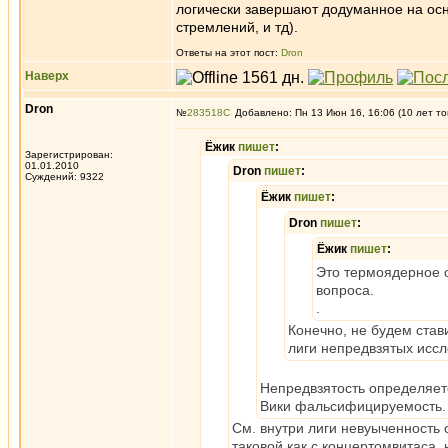
логически завершают додуманное на осн
стремлений, и тд).
Ответы на этот пост:
Dron
Наверх
Dron
№
283518
Добавлено: Пн 13 Июн 16, 16:06 (10 лет то
Ёжик
пишет
:
Зарегистрирован:
01.01.2010
Dron
пишет
:
Суждений: 9322
Ёжик
пишет
:
Dron
пишет
:
Ёжик
пишет
:
Это термоядерное 
вопроса.
.
Конечно, не будем став
лиги непредвзятых иссл
Непредвзятость определяетс
Вики фальсифицируемость.
См. внутри лиги невуыченность
таковой как с концертомвитаса,