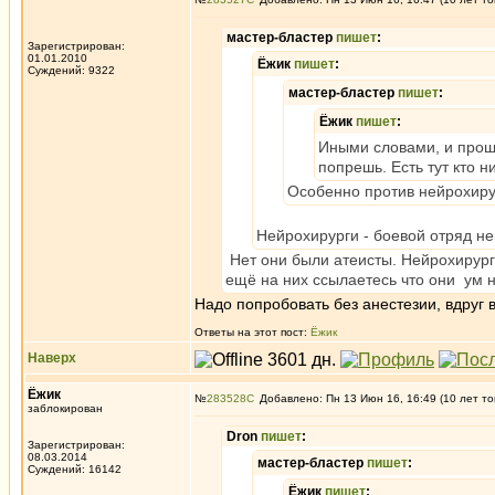
мастер-бластер
пишет
:
Зарегистрирован:
01.01.2010
Ёжик
пишет
:
Суждений: 9322
мастер-бластер
пишет
:
Ёжик
пишет
:
Иными словами, и прощ
попрешь. Есть тут кто 
Особенно против нейрохирур
Нейрохирурги - боевой отряд н
Нет они были атеисты. Нейрохирурги
ещё на них ссылаетесь что они ум 
Надо попробовать без анестезии, вдруг
Ответы на этот пост:
Ёжик
Наверх
Ёжик
№
283528
Добавлено: Пн 13 Июн 16, 16:49 (10 лет то
заблокирован
Dron
пишет
:
Зарегистрирован:
08.03.2014
мастер-бластер
пишет
:
Суждений: 16142
Ёжик
пишет
: