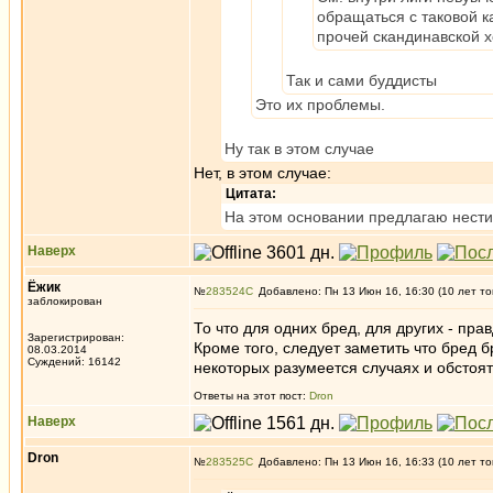
обращаться с таковой к
прочей скандинавской х
Так и сами буддисты
Это их проблемы.
Ну так в этом случае
Нет, в этом случае:
Цитата:
На этом основании предлагаю нести
Наверх
Ёжик
№
283524
Добавлено: Пн 13 Июн 16, 16:30 (10 лет то
заблокирован
То что для одних бред, для других - пра
Зарегистрирован:
Кроме того, следует заметить что бред 
08.03.2014
Суждений: 16142
некоторых разумеется случаях и обстоят
Ответы на этот пост:
Dron
Наверх
Dron
№
283525
Добавлено: Пн 13 Июн 16, 16:33 (10 лет то