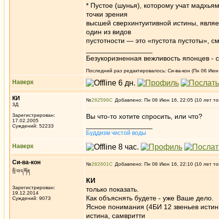
* Пустое (шунья), которому учат мадхья
точки зрения
высшей сверхинтуитивной истины, являе
один из видов
пустотности — это «пустота пустоты», см.
_________________
Безукоризненная вежливость японцев - с
Последний раз редактировалось: Си-ва-кон (Пн 06 Июн 
Наверх
КИ
№
282596
Добавлено: Пн 06 Июн 16, 22:05 (10 лет то
3Д
Зарегистрирован:
Вы что-то хотите спросить, или что?
17.02.2005
_________________
Суждений: 52233
Буддизм чистой воды
Наверх
Си-ва-кон
№
282601
Добавлено: Пн 06 Июн 16, 22:10 (10 лет то
སྲི་བ་དཀོན
КИ
Зарегистрирован:
только показать.
19.12.2014
Как объяснять будете - уже Ваше дело.
Суждений: 9073
Ясное понимания (4БИ 12 звеньев истин
истина, самвритти