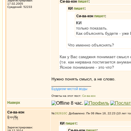
Зарегистрирован:
Си-ва-кон
пишет
:
17.02.2005
Суждений: 52233
КИ
пишет
:
Си-ва-кон
пишет
:
КИ
только показать.
Как объяснять будете - уже
Что именно объяснять?
Как у Вас самджня понимает смысл 
(т.е. как нирвана постигается анума
Ясное понимание - это что?
Нужно понять смысл, а не слово.
_________________
Буддизм чистой воды
Ответы на этот пост:
Си-ва-кон
Наверх
Си-ва-кон
№
282610
Добавлено: Пн 06 Июн 16, 22:23 (10 лет то
སྲི་བ་དཀོན
КИ
пишет
:
Зарегистрирован:
Си-ва-кон
пишет
:
19.12.2014