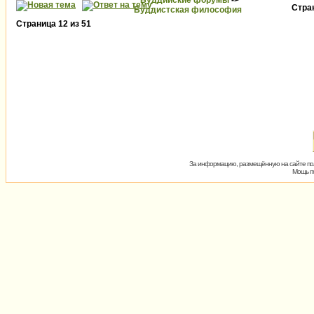
Буддийские форумы
->
Стра
Буддистская философия
Страница
12
из
51
За информацию, размещённую на сайте пол
Мощь пх