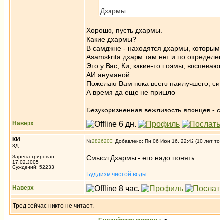
Дхармы.
Хорошо, пусть дхармы.
Какие дхармы?
В самджне - находятся дхармы, которым
Asamskrita дхарм там нет и по определ
Это у Вас, Ки, какие-то поэмы, воспев
АИ ануманой
Пожелаю Вам пока всего наилучшего, си
А время да еще не пришло
_________________
Безукоризненная вежливость японцев - с
Наверх
КИ
№
282620
Добавлено: Пн 06 Июн 16, 22:42 (10 лет то
3Д
Зарегистрирован:
Смысл Дхармы - его надо понять.
17.02.2005
_________________
Суждений: 52233
Буддизм чистой воды
Наверх
Тред сейчас никто не читает.