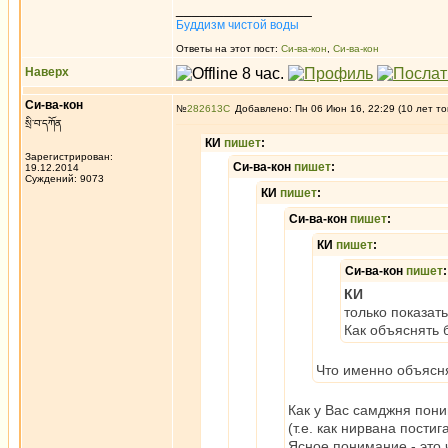
_________________
Буддизм чистой воды
Ответы на этот пост:
Си-ва-кон
,
Си-ва-кон
Наверх
Си-ва-кон
№
282613
Добавлено: Пн 06 Июн 16, 22:29 (10 лет то
སྲི་བ་དཀོན
КИ
пишет
:
Зарегистрирован:
Си-ва-кон
пишет
:
19.12.2014
Суждений: 9073
КИ
пишет
:
Си-ва-кон
пишет
:
КИ
пишет
:
Си-ва-кон
пишет
:
КИ
только показать
Как объяснять 
Что именно объясн
Как у Вас самджня пон
(т.е. как нирвана пости
Ясное понимание - это 