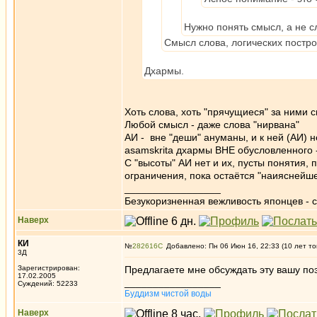
Нужно понять смысл, а не с
Смысл слова, логических постр
Дхармы.
Хоть слова, хоть "прячущиеся" за ними 
Любой смысл - даже слова "нирвана"
АИ - вне "деши" ануманы, и к ней (АИ)
asamskrita дхармы ВНЕ обусловленного 
С "высоты" АИ нет и их, пусты понятия, 
ограничения, пока остаётся "наияснейше
_________________
Безукоризненная вежливость японцев - с
Наверх
КИ
№
282616
Добавлено: Пн 06 Июн 16, 22:33 (10 лет то
3Д
Зарегистрирован:
Предлагаете мне обсуждать эту вашу по
17.02.2005
_________________
Суждений: 52233
Буддизм чистой воды
Наверх