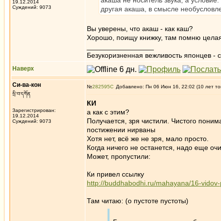
акаша не носитель звука, а условие.
19.12.2014
Суждений: 9073
другая акаша, в смысле необусловл
Вы уверены, что акаш - как каш?
Хорошо, поищу книжку, там помню целая г
_________________
Безукоризненная вежливость японцев - с
Наверх
Си-ва-кон
№
282595
Добавлено: Пн 06 Июн 16, 22:02 (10 лет то
སྲི་བ་དཀོན
КИ
Зарегистрирован:
а как с этим?
19.12.2014
Получается, зря чистили. Чистого поним
Суждений: 9073
постижении нирваны
Хотя нет, всё же не зря, мало просто.
Когда ничего не останется, надо еще очи
Может, пропустили:
Ки привел ссылку
http://buddhabodhi.ru/mahayana/16-vidov-
Там читаю: (о пустоте пустоты)