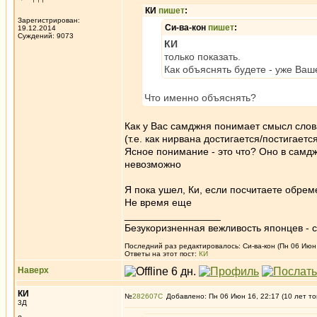
КИ
пишет
:
Зарегистрирован:
Си-ва-кон
пишет
:
19.12.2014
Суждений: 9073
КИ
только показать.
Как объяснять будете - уже Ваш
Что именно объяснять?
Как у Вас самджня понимает смысл слов
(т.е. как нирвана достигается/постигает
Ясное понимание - это что? Оно в самдж
невозможно
Я пока ушел, Ки, если посчитаете обре
Не время еще
_________________
Безукоризненная вежливость японцев - с
Последний раз редактировалось: Си-ва-кон (Пн 06 Июн 
Ответы на этот пост:
КИ
Наверх
КИ
№
282607
Добавлено: Пн 06 Июн 16, 22:17 (10 лет то
3Д