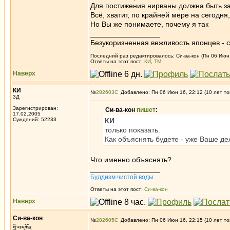
Для постижения нирваны должна быть за
Всё, хватит, по крайней мере на сегодня
Но Вы же понимаете, почему я так
_________________
Безукоризненная вежливость японцев - с
Последний раз редактировалось: Си-ва-кон (Пн 06 Июн 
Ответы на этот пост:
КИ
,
ТМ
Наверх
КИ
№
282603
Добавлено: Пн 06 Июн 16, 22:12 (10 лет то
3Д
Зарегистрирован:
Си-ва-кон
пишет
:
17.02.2005
Суждений: 52233
КИ
только показать.
Как объяснять будете - уже Ваше де
Что именно объяснять?
_________________
Буддизм чистой воды
Ответы на этот пост:
Си-ва-кон
Наверх
Си-ва-кон
№
282605
Добавлено: Пн 06 Июн 16, 22:15 (10 лет то
སྲི་བ་དཀོན