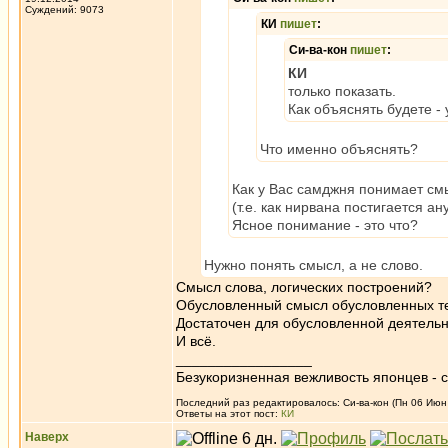
Суждений: 9073
КИ
пишет
:
Си-ва-кон
пишет
:
КИ
только показать.
Как объяснять будете -
Что именно объяснять?
Как у Вас самджня понимает см
(т.е. как нирвана постигается а
Ясное понимание - это что?
Нужно понять смысл, а не слово.
Смысл слова, логических построений?
Обусловленный смысл обусловленных т
Достаточен для обусловленной деятель
И всё.
_________________
Безукоризненная вежливость японцев - с
Последний раз редактировалось: Си-ва-кон (Пн 06 Июн 1
Ответы на этот пост:
КИ
Наверх