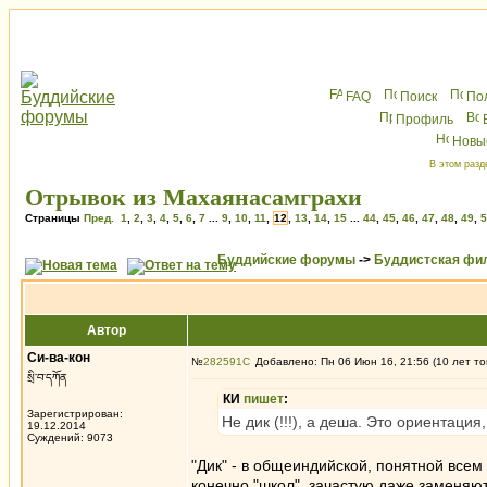
FAQ
Поиск
По
Профиль
Новы
В этом разд
Отрывок из Махаянасамграхи
Страницы
Пред.
1
,
2
,
3
,
4
,
5
,
6
,
7
...
9
,
10
,
11
,
12
,
13
,
14
,
15
...
44
,
45
,
46
,
47
,
48
,
49
,
5
Буддийские форумы
->
Буддистская фи
Автор
Си-ва-кон
№
282591
Добавлено: Пн 06 Июн 16, 21:56 (10 лет то
སྲི་བ་དཀོན
КИ
пишет
:
Зарегистрирован:
Не дик (!!!), а деша. Это ориентаци
19.12.2014
Суждений: 9073
"Дик" - в общеиндийской, понятной всем
конечно "школ", зачастую даже заменяют 