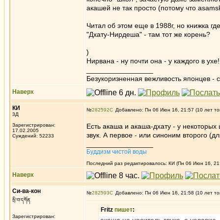
акашей не так просто (потому что asamsk
Читал об этом еще в 1988г, но книжка где
"Дхату-Нирдеша" - там тот же корень?
)
Нирвана - ну почти она - у каждого в ухе!
_________________
Безукоризненная вежливость японцев - с
Наверх
КИ
№
282592
Добавлено: Пн 06 Июн 16, 21:57 (10 лет то
3Д
Зарегистрирован:
Есть акаша и акаша-дхату - у некоторых
17.02.2005
звук. А первое - или синоним второго (д
Суждений: 52233
_________________
Буддизм чистой воды
Последний раз редактировалось: КИ (Пн 06 Июн 16, 21:
Наверх
Си-ва-кон
№
282593
Добавлено: Пн 06 Июн 16, 21:58 (10 лет то
སྲི་བ་དཀོན
Fritz
пишет
:
Зарегистрирован: