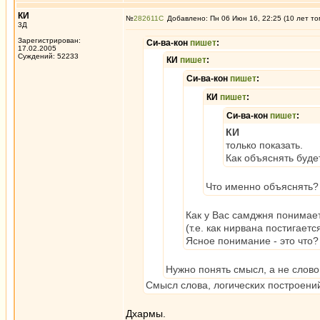
КИ
№
282611
Добавлено: Пн 06 Июн 16, 22:25 (10 лет то
3Д
Зарегистрирован:
Си-ва-кон
пишет
:
17.02.2005
Суждений: 52233
КИ
пишет
:
Си-ва-кон
пишет
:
КИ
пишет
:
Си-ва-кон
пишет
:
КИ
только показать.
Как объяснять буде
Что именно объяснять?
Как у Вас самджня понимае
(т.е. как нирвана постигает
Ясное понимание - это что?
Нужно понять смысл, а не слово
Смысл слова, логических построени
Дхармы.