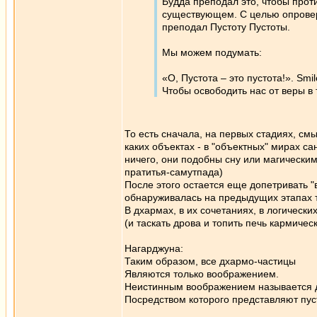
Будда преподал это, чтобы проти
существующем. С целью опровер
преподал Пустоту Пустоты.
Мы можем подумать:
«О, Пустота – это пустота!». Smil
Чтобы освободить нас от веры в т
То есть сначала, на первых стадиях, смы
каких объектах - в "объектных" мирах са
ничего, они подобны сну или магически
пратитья-самутпада)
После этого остается еще допетривать "в
обнаруживалась на предыдущих этапах т
В дхармах, в их сочетаниях, в логически
(и таскать дрова и топить печь кармиче
Нагарджуна:
Таким образом, все дхармо-частицы
Являются только воображением.
Неистинным воображением называется д
Посредством которого представляют пус