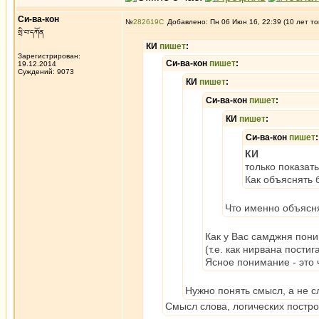
Си-ва-кон
№
282619
Добавлено: Пн 06 Июн 16, 22:39 (10 лет то
སྲི་བ་དཀོན
КИ
пишет
:
Зарегистрирован:
Си-ва-кон
пишет
:
19.12.2014
Суждений: 9073
КИ
пишет
:
Си-ва-кон
пишет
:
КИ
пишет
:
Си-ва-кон
пишет
:
КИ
только показать
Как объяснять 
Что именно объясн
Как у Вас самджня пон
(т.е. как нирвана пости
Ясное понимание - это 
Нужно понять смысл, а не с
Смысл слова, логических постр