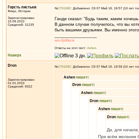
Горсть листьев
№
279168
Добавлено: Сб 07 Май 16, 19:57 (10 лет то
Фикус, Историк
Зарегистрирован:
Ганди сказал: "Будь таким, каким хочешь 
10.09.2010
В данном случае получилось, что вы хо
Суждений: 31235
быть вашими друзьями. Вы именно этого
_________________
нео-буддист
Ответы на этот пост:
Ashen
Наверх
Dron
№
279169
Добавлено: Сб 07 Май 16, 19:59 (10 лет то
Ashen
пишет
:
Зарегистрирован:
01.01.2010
Dron
пишет
:
Суждений: 9322
Ashen
пишет
:
Dron
пишет
:
Ashen
пишет
:
Dron
пишет
:
Да, для начала,
При всём желании 