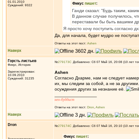
01.01.2010
Фикус
пишет
:
Суждений: 9322
Ганди сказал: "Будь таким, каки
В данном случае получилось, чт
переставали бы быть вашими др
Я просто хочу поступить согласно д
Да, для начала, будет мудро не поступат
Ответы на этот пост:
Ashen
Наверх
Горсть листьев
№
279173
Добавлено: Сб 07 Май 16, 20:08 (10 лет то
Фикус, Историк
Зарегистрирован:
Ashen
10.09.2010
Согласно Дхарме, нам не следует намере
Суждений: 31235
их, мы следим за собой, а не за други
осуждения других за незнание её.
_________________
нео-буддист
Ответы на этот пост:
Dron
,
Ashen
Наверх
Dron
№
279174
Добавлено: Сб 07 Май 16, 20:10 (10 лет то
Фикус
пишет
:
Зарегистрирован: