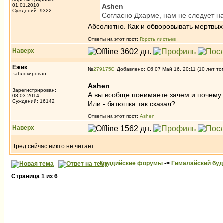
01.01.2010
Ashen
Суждений: 9322
Согласно Дхарме, нам не следует н
Абсолютно. Как и обворовывать мертвых
Ответы на этот пост:
Горсть листьев
Наверх
Ёжик
№
279175
Добавлено: Сб 07 Май 16, 20:11 (10 лет то
заблокирован
Ashen_
Зарегистрирован:
А вы вообще понимаете зачем и почему
08.03.2014
Суждений: 16142
Или - батюшка так сказал?
Ответы на этот пост:
Ashen
Наверх
Тред сейчас никто не читает.
Буддийские форумы
->
Гималайский бу
Страница
1
из
6