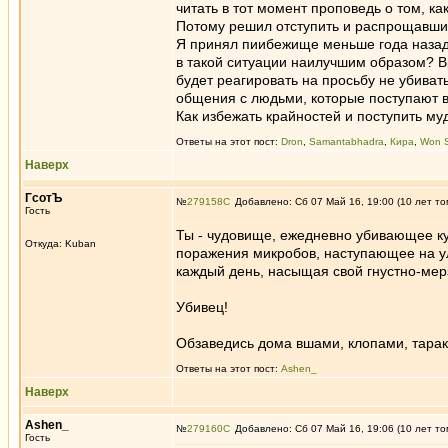
читать в тот момент проповедь о том, ка
Потому решил отступить и распрощавши
Я принял пиибежище меньше года назад, 
в такой ситуации наилучшим образом? Вр
будет реагировать на просьбу не убиват
общения с людьми, которые поступают 
Как избежать крайностей и поступить му
Ответы на этот пост:
Dron
,
Samantabhadra
,
Кира
,
Won 
Наверх
ГсотЪ
№
279158
Добавлено: Сб 07 Май 16, 19:00 (10 лет то
Гость
Ты - чудовище, ежедневно убивающее ку
Откуда: Kuban
поражения микробов, наступающее на ули
каждый день, насыщая свой гнустно-мер
Убивец!
Обзаведись дома вшами, клопами, тарак
Ответы на этот пост:
Ashen_
Наверх
Ashen_
№
279160
Добавлено: Сб 07 Май 16, 19:06 (10 лет то
Гость