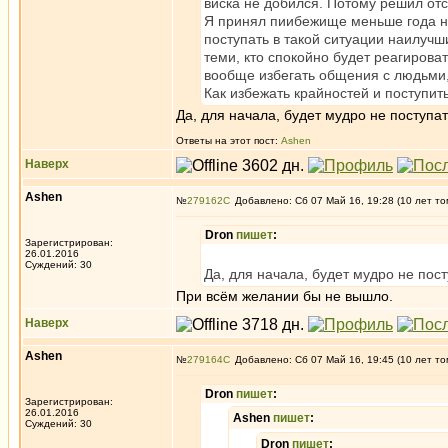
виска не добился. Потому решил от
Я принял пиибежище меньше года наз
поступать в такой ситуации наилучш
теми, кто спокойно будет реагирова
вообще избегать общения с людьми,
Как избежать крайностей и поступит
Да, для начала, будет мудро не поступат
Ответы на этот пост:
Ashen
Наверх
Ashen
№
279162
Добавлено: Сб 07 Май 16, 19:28 (10 лет то
Dron
пишет
:
Зарегистрирован:
26.01.2016
Суждений: 30
Да, для начала, будет мудро не пост
При всём желании бы не вышло.
Наверх
Ashen
№
279164
Добавлено: Сб 07 Май 16, 19:45 (10 лет то
Dron
пишет
:
Зарегистрирован:
26.01.2016
Ashen
пишет
:
Суждений: 30
Dron
пишет
: