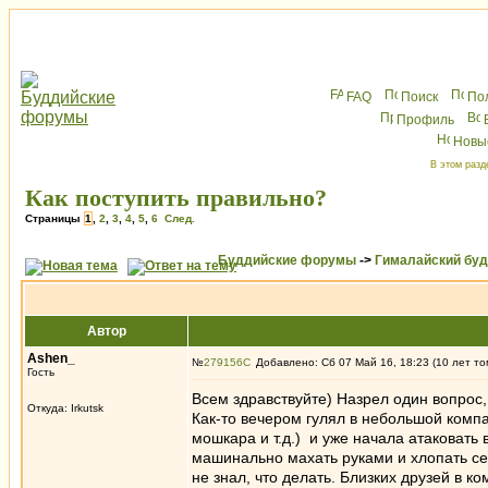
FAQ
Поиск
По
Профиль
Новы
В этом разд
Как поступить правильно?
Страницы
1
,
2
,
3
,
4
,
5
,
6
След.
Буддийские форумы
->
Гималайский бу
Автор
Ashen_
№
279156
Добавлено: Сб 07 Май 16, 18:23 (10 лет то
Гость
Всем здравствуйте) Назрел один вопрос,
Откуда: Irkutsk
Как-то вечером гулял в небольшой компа
мошкара и т.д.) и уже начала атаковать 
машинально махать руками и хлопать себ
не знал, что делать. Близких друзей в 