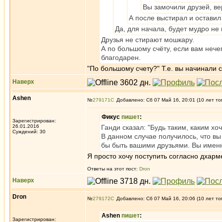
Вы замочили друзей, в
А после выстирал и оставил
Да, для начала, будет мудро не 
Друзья не стирают мошкару.
А по большому счёту, если вам нече
благодарен.
"По большому счету?" Т.е. вы начинали с
Наверх
Ashen
№
279171
Добавлено: Сб 07 Май 16, 20:01 (10 лет то
Фикус
пишет
:
Зарегистрирован:
26.01.2016
Ганди сказал: "Будь таким, каким хо
Суждений: 30
В данном случае получилось, что вы
бы быть вашими друзьями. Вы именн
Я просто хочу поступить согласно дхарм
Ответы на этот пост:
Dron
Наверх
Dron
№
279172
Добавлено: Сб 07 Май 16, 20:06 (10 лет то
Ashen
пишет
:
Зарегистрирован: