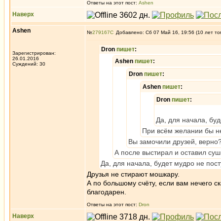
Ответы на этот пост:
Ashen
Наверх
Ashen
№
279167
Добавлено: Сб 07 Май 16, 19:56 (10 лет то
Dron
пишет
:
Зарегистрирован:
26.01.2016
Ashen
пишет
:
Суждений: 30
Dron
пишет
:
Ashen
пишет
:
Dron
пишет
:
Да, для начала, буд
При всём желании бы н
Вы замочили друзей, верно
А после выстирал и оставил суш
Да, для начала, будет мудро не пост
Друзья не стирают мошкару.
А по большому счёту, если вам нечего с
благодарен.
Ответы на этот пост:
Dron
Наверх