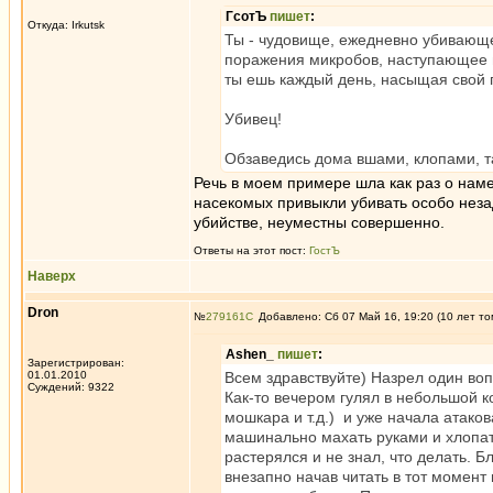
ГсотЪ
пишет
:
Откуда: Irkutsk
Ты - чудовище, ежедневно убивающе
поражения микробов, наступающее на
ты ешь каждый день, насыщая свой 
Убивец!
Обзаведись дома вшами, клопами, та
Речь в моем примере шла как раз о нам
насекомых привыкли убивать особо нез
убийстве, неуместны совершенно.
Ответы на этот пост:
ГостЪ
Наверх
Dron
№
279161
Добавлено: Сб 07 Май 16, 19:20 (10 лет то
Ashen_
пишет
:
Зарегистрирован:
01.01.2010
Всем здравствуйте) Назрел один воп
Суждений: 9322
Как-то вечером гулял в небольшой к
мошкара и т.д.) и уже начала атаков
машинально махать руками и хлопать
растерялся и не знал, что делать. 
внезапно начав читать в тот момент 