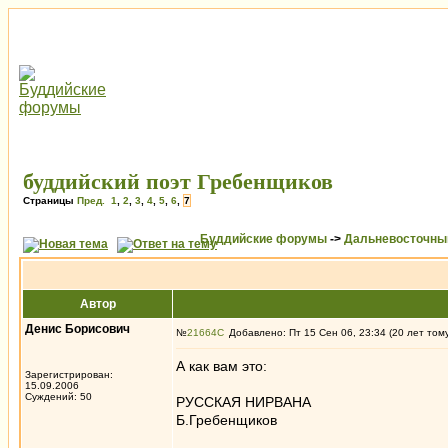
буддийский поэт Гребенщиков
Страницы
Пред.
1
,
2
,
3
,
4
,
5
,
6
,
7
Буддийские форумы
->
Дальневосточны
Автор
Денис Борисович
№
21664
Добавлено: Пт 15 Сен 06, 23:34 (20 лет том
А как вам это:
Зарегистрирован:
15.09.2006
Суждений: 50
РУССКАЯ НИРВАНА
Б.Гребенщиков