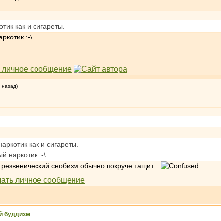
тик как и сигареты.
ркотик :-\
у назад)
аркотик как и сигареты.
 наркотик :-\
 трезвенический снобизм обычно покруче тащит...
й буддизм