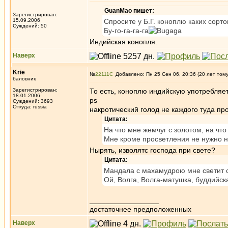
GuanMao пишет:
Зарегистрирован:
15.09.2006
Спросите у Б.Г. коноплю каких сорт
Суждений: 50
Бу-го-га-га-га
Индийская конопля.
Наверх
Krie
№
22111
Добавлено: Пн 25 Сен 06, 20:36 (20 лет том
баловник
Зарегистрирован:
То есть, коноплю индийскую употребляе
18.01.2006
ps
Суждений: 3693
Откуда: russia
накротический голод не каждого туда пр
Цитата:
На что мне жемчуг с золотом, на что
Мне кроме просветления не нужно н
Нырять, изволятc господа при свете?
Цитата:
Мандала с махамудрою мне светит с
Ой, Волга, Волга-матушка, буддийск
_________________
достаточнее предположенных
Наверх