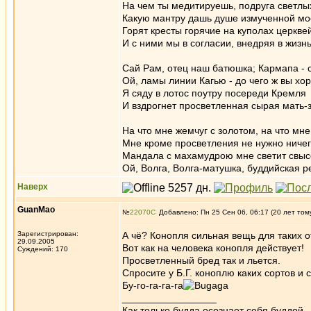
На чем ты медитируешь, подруга светлы
Какую мантру дашь душе измученной м
Горят кресты горячие на куполах церквей
И с ними мы в согласии, внедряя в жизнь
Сай Рам, отец наш батюшка; Кармапа - 
Ой, ламы линии Кагью - до чего ж вы хо
Я сяду в лотос поутру посереди Кремля
И вздрогнет просветленная сырая мать-
На что мне жемчуг с золотом, на что мне
Мне кроме просветления не нужно ничег
Мандала с махамудрою мне светит свыс
Ой, Волга, Волга-матушка, буддийская р
Наверх
GuanMao
№
22070
Добавлено: Пн 25 Сен 06, 06:17 (20 лет том
Зарегистрирован:
А чё? Конопля сильная вещь для таких 
29.09.2005
Вот как на человека конопля действует!
Суждений: 170
Просветленный бред так и льется.
Спросите у Б.Г. коноплю каких сортов и
Бу-го-га-га-га
_________________
Как только будда осознает себя буддой,