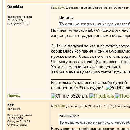
GuanMao
№
22129
Добавлено: Вт 26 Сен 06, 05:56 (20 лет том
Зарегистрирован:
Цитата:
29.09.2005
Суждений: 170
То есть, коноплю индийскую употре
Причем тут наркомафия? Конопля - насто
запрещена, то традиционными её распр
З.Ы.: Не подумайте что я ее тоже употре
собиралась компания и они накуривалис
просветления бывают, но они очень редк
Что могу сказать точно (часто весь их пр
Хотя из под двери никак не цепляет.
Там же меня научили что такое "гусь" и "
_________________
Как только будда осознает себя буддой,
он перестанет быть буддой.
Наверх
Krie
№
22160
Добавлено: Вт 26 Сен 06, 19:37 (20 лет том
баловник
Зарегистрирован:
Krie пишет:
18.01.2006
Суждений: 3693
То есть, коноплю индийскую употре
Откуда: russia
В смысле его, гребеньщиковское отнош