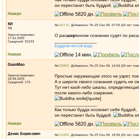
он перестанет быть буддой.
Наверх
КИ
№
22071
Добавлено: Пн 25 Сен 06, 07:05 (20 лет том
3Д
Зарегистрирован:
О рас
шир
енном сознании судят по рас
17.02.2005
_________________
Суждений: 52233
Буддизм чистой воды
Наверх
GuanMao
№
22080
Добавлено: Пн 25 Сен 06, 14:04 (20 лет том
Зарегистрирован:
Простые окружающие этого не узрят, пок
29.09.2005
А о широте своего сознания судить не с
Суждений: 170
Тут нет каой-либо шкалы, определяющей 
после какого-либо озарения.
[/quote]
_________________
Как только будда осознает себя буддой,
он перестанет быть буддой.
Наверх
Денис Борисович
№
22105
Добавлено: Пн 25 Сен 06, 19:56 (20 лет том