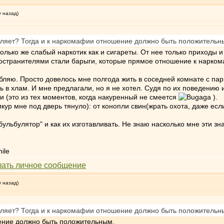
у назад)
бляет? Тогда и к наркомафии отношение должно быть положительн
лько же слабый наркотик как и сигареты. От нее только приходы и
остранителями стали барыги, которые прямое отношение к нарко
бляю. Просто довелось мне полгода жить в соседней комнате с парн
ь в хлам. И мне предлагали, но я не хотел. Судя по их поведени
и (это из тех моментов, когда накуренный не смеется
).
икур мне под дверь тянуло): от конопли свин(жрать охота, даже если
бульбулятор" и как их изготавливать. Не знаю насколько мне эти зна
у назад)
бляет? Тогда и к наркомафии отношение должно быть положительн
ение должно быть положительным.