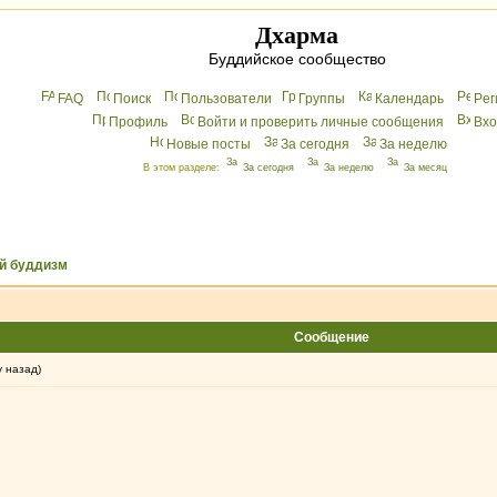
Дхарма
Буддийское сообщество
FAQ
Поиск
Пользователи
Группы
Календарь
Peг
Профиль
Войти и проверить личные сообщения
Вхo
Новые посты
За сегодня
За неделю
В этом разделе:
За сегодня
За неделю
За месяц
й буддизм
Сообщение
у назад)