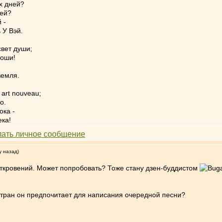
х дней?
оей?
 -
 У Вэй.
свет души;
роши!
земля.
 art nouveau;
о.
ока -
ека!
у назад)
откровений. Может попробовать? Тоже стану дзен-буддистом
 стран он предпочитает для написания очередной песни?