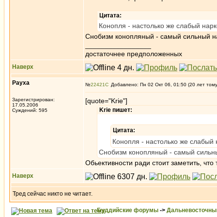
Цитата:
Конопля - настолько же слабый нарко
Снобизм конопляный - самый сильный на
_________________
достаточнее предположенных
Наверх
Рауха
№
22421
Добавлено: Пн 02 Окт 06, 01:50 (20 лет том
Зарегистрирован:
[quote="Krie"]
17.05.2006
Krie пишет:
Суждений: 595
Цитата:
Конопля - настолько же слабый н
Снобизм конопляный - самый сильный
Обьективности ради стоит заметить, что
Наверх
Тред сейчас никто не читает.
Буддийские форумы
->
Дальневосточны