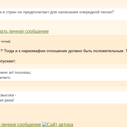
ов и стран он предпочитает для написания очередной песни?
у назад)
т? Тогда и к наркомафии отношение должно быть положительным. Ту
опускает:
 мне art nouveau;
ичего.
высока -
ая река!