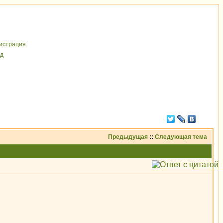
иcтрaция
д
Предыдущая
::
Следующая тема