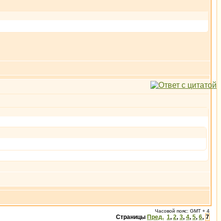
Часовой пояс: GMT + 4
Страницы
Пред.
1
,
2
,
3
,
4
,
5
,
6
,
7