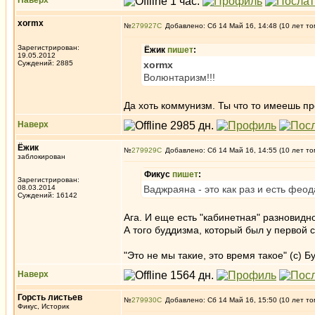
Наверх
xormx
№
279927
Добавлено: Сб 14 Май 16, 14:48 (10 лет то
Зарегистрирован:
Ёжик
пишет
:
19.05.2012
Суждений: 2885
xormx
Волюнтаризм!!!
Да хоть коммунизм. Ты что то имеешь п
Наверх
Ёжик
№
279929
Добавлено: Сб 14 Май 16, 14:55 (10 лет то
заблокирован
Фикус
пишет
:
Зарегистрирован:
08.03.2014
Ваджраяна - это как раз и есть феод
Суждений: 16142
Ага. И еще есть "кабинетная" разновидн
А того буддизма, который был у первой са
"Это не мы такие, это время такое" (с) 
Наверх
Горсть листьев
№
279930
Добавлено: Сб 14 Май 16, 15:50 (10 лет то
Фикус, Историк