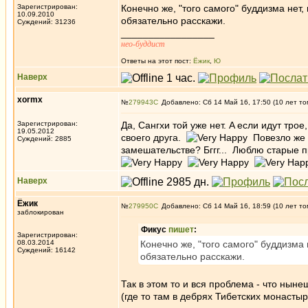
Зарегистрирован:
Конечно же, "того самого" буддизма нет,
10.09.2010
обязательно расскажи.
Суждений: 31236
_________________
нео-буддист
Ответы на этот пост:
Ёжик
,
Ю
Наверх
xormx
№
279943
Добавлено: Сб 14 Май 16, 17:50 (10 лет то
Зарегистрирован:
Да, Сангхи той уже нет. A если идут трое
19.05.2012
своего друга.
Повезло же А
Суждений: 2885
замешательстве? Бггг... Люблю старые п
Наверх
Ёжик
№
279950
Добавлено: Сб 14 Май 16, 18:59 (10 лет то
заблокирован
Фикус
пишет
:
Зарегистрирован:
08.03.2014
Конечно же, "того самого" буддизма 
Суждений: 16142
обязательно расскажи.
Так в этом то и вся проблема - что ныне
(где то там в дебрях Тибетских монастыр