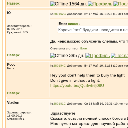
Наверх
Ю
№
280152
Добавлено: Вт 17 Май 16, 21:23 (10 лет то
Ёжик
пишет
:
Зарегистрирован:
02.05.2015
Короче "тот" буддизм находится в н
Суждений: 605
Да, невозможно объяснить слепым, что та
Ответы на этот пост:
Ёжик
Наверх
Росс
№
280154
Добавлено: Вт 17 Май 16, 21:33 (10 лет то
Гость
Hey you! don't help them to bury the light
Don't give in without a fight.
https://youtu.be/jQcBwE6j09U
Наверх
Vladlen
№
280181
Добавлено: Ср 18 Май 16, 05:31 (10 лет то
Зарегистрирован:
Здравствуйте!
18.05.2016
Скажите, есть ли полный список богов в
Суждений: 1
Мне нужен материал для научной работы