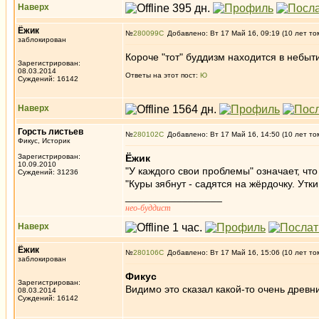
Наверх
Ёжик
№
280099
Добавлено: Вт 17 Май 16, 09:19 (10 лет то
заблокирован
Короче "тот" буддизм находится в небыт
Зарегистрирован:
08.03.2014
Ответы на этот пост:
Ю
Суждений: 16142
Наверх
Горсть листьев
№
280102
Добавлено: Вт 17 Май 16, 14:50 (10 лет то
Фикус, Историк
Зарегистрирован:
Ёжик
10.09.2010
"У каждого свои проблемы" означает, чт
Суждений: 31236
"Куры зябнут - садятся на жёрдочку. Утки 
_________________
нео-буддист
Наверх
Ёжик
№
280106
Добавлено: Вт 17 Май 16, 15:06 (10 лет то
заблокирован
Фикус
Зарегистрирован:
Видимо это сказал какой-то очень древн
08.03.2014
Суждений: 16142