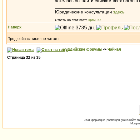
хотелось бы найти списком всех богов в
________________________
Юридические консультации
здесь
Ответы на этот пост:
Прям
,
Ю
Наверх
Тред сейчас никто не читает.
Буддийские форумы
->
Чайная
Страница
32
из
35
За информацию, размещённую на сайте пол
Мощь пх