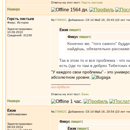
Ответы на этот пост:
Горсть листьев
Наверх
Горсть листьев
№
279960
Добавлено: Сб 14 Май 16, 20:43 (10 лет то
Фикус, Историк
Зарегистрирован:
Ёжик
пишет
:
10.09.2010
Суждений: 31236
Фикус
пишет
:
Конечно же, "того самого" будди
найдёшь, обязательно расскажи
Так в этом то и вся проблема - что 
есть (где то там в дебрях Тибетских
"У каждого свои проблемы" - это универ
абсолютном уровне.
_________________
нео-буддист
Ответы на этот пост:
Ёжик
Наверх
Ёжик
№
279962
Добавлено: Сб 14 Май 16, 20:54 (10 лет то
заблокирован
Фикус
пишет
:
Зарегистрирован:
08.03.2014
Ёжик
пишет
: