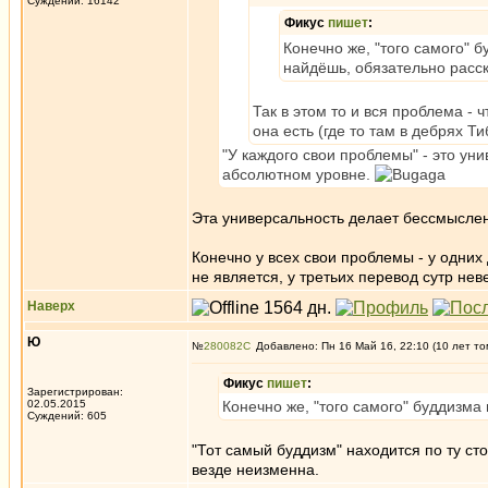
Суждений: 16142
Фикус
пишет
:
Конечно же, "того самого" б
найдёшь, обязательно расс
Так в этом то и вся проблема - 
она есть (где то там в дебрях Т
"У каждого свои проблемы" - это ун
абсолютном уровне.
Эта универсальность делает бессмыслен
Конечно у всех свои проблемы - у одних
не является, у третьих перевод сутр нев
Наверх
Ю
№
280082
Добавлено: Пн 16 Май 16, 22:10 (10 лет то
Фикус
пишет
:
Зарегистрирован:
02.05.2015
Конечно же, "того самого" буддизма 
Суждений: 605
"Тот самый буддизм" находится по ту ст
везде неизменна.