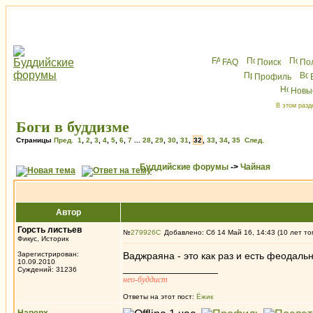
FAQ
Поиск
По
Профиль
Новы
В этом разд
Боги в буддизме
Страницы
Пред.
1
,
2
,
3
,
4
,
5
,
6
,
7
...
28
,
29
,
30
,
31
,
32
,
33
,
34
,
35
След.
Буддийские форумы
->
Чайная
Автор
Горсть листьев
№
279926
Добавлено: Сб 14 Май 16, 14:43 (10 лет то
Фикус, Историк
Зарегистрирован:
Ваджраяна - это как раз и есть феодальн
10.09.2010
_________________
Суждений: 31236
нео-буддист
Ответы на этот пост:
Ёжик