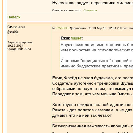
Ну если вас радует перспектива миллиар
Ответы на этот пост:
Си-ва-кон
Наверх
Си-ва-кон
№
275800
Добавлено: Ср 13 Апр 16, 12:04 (10 лет то
སྲི་བ་དཀོན
Ёжик
пишет
:
Зарегистрирован:
Наука психология имеет ооочень бо
19.12.2014
Суждений: 9073
чем полностью на психологических 
И первые "официальные" европейски
именно буддистские практики и пред
Ежик, Фрейд не знал буддизма, его посл
Создатель аутогенной тренировки Шульц
собратьями по науке в том, что выкинул 
Парадокс в том, что чем меньше "мистики
Хотя трудно ожидать полной идентичнос
Ракета - для полетов к звездам, а не для
думают, что на ней так летают
_________________
Безукоризненная вежливость японцев - с