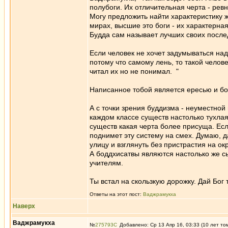
полубоги. Их отличительная черта - ревн
Могу предложить найти характеристику 
мирах, высшие это боги - их характерная 
Будда сам называет лучших своих посл
Если человек не хочет задумываться над
потому что самому лень, то такой челове
читал их но не понимал. "
Написанное тобой является ересью и бог
А с точки зрения буддизма - неуместно
каждом классе существ настолько тухлая
существ какая черта более присуща. Ес
поднимет эту систему на смех. Думаю, д
улицу и взглянуть без пристрастия на 
А боддхисатвы являются настолько же с
учителям.
Ты встал на скользкую дорожку. Дай Бог 
Ответы на этот пост:
Ваджрамукха
Наверх
Ваджрамукха
№
275793
Добавлено: Ср 13 Апр 16, 03:33 (10 лет то