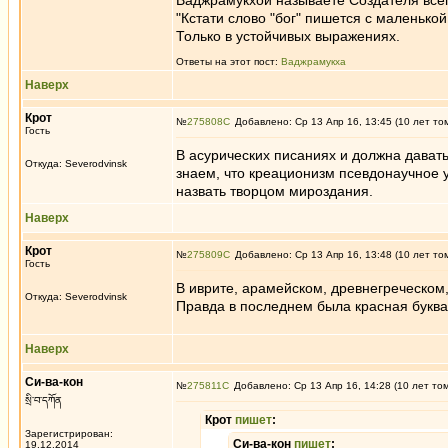
Ваджрамукхой называете Создателя всег
"Кстати слово "бог" пишется с маленькой
Только в устойчивых выражениях.
Ответы на этот пост:
Ваджрамукха
Наверх
Крот
№
275808
Добавлено: Ср 13 Апр 16, 13:45 (10 лет то
Гость
В асурических писаниях и должна дават
Откуда: Severodvinsk
знаем, что креационизм псевдонаучное у
назвать творцом мироздания.
Наверх
Крот
№
275809
Добавлено: Ср 13 Апр 16, 13:48 (10 лет то
Гость
В иврите, арамейском, древнегреческом,
Откуда: Severodvinsk
Правда в последнем была красная буква,
Наверх
Си-ва-кон
№
275811
Добавлено: Ср 13 Апр 16, 14:28 (10 лет то
སྲི་བ་དཀོན
Крот
пишет
:
Зарегистрирован:
Си-ва-кон
пишет
:
19.12.2014