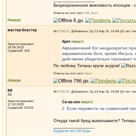
Безукоризненная вежливость японцев - с
Ответы на этот пост:
КИ
,
Крот
Наверх
мастер-бластер
№
275812
Добавлено: Ср 13 Апр 16, 14:49 (10 лет то
Крот
пишет
:
Зарегистрирован:
24.08.2015
Авраамичекий бог неоднократно при
Суждений: 420
авраамичсеске боги, кроме Иисуса, 
действиям убедительно призывает то
По любому Титаны круче асуров!
Ответы на этот пост:
Крот
Наверх
КИ
№
275813
Добавлено: Ср 13 Апр 16, 15:09 (10 лет то
3Д
Зарегистрирован:
Си-ва-кон
пишет
:
17.02.2005
Суждений: 52233
2. Если перевести на славянский nam
Откуда такой бред выкапываете? Теперь 
_________________
Буддизм чистой воды