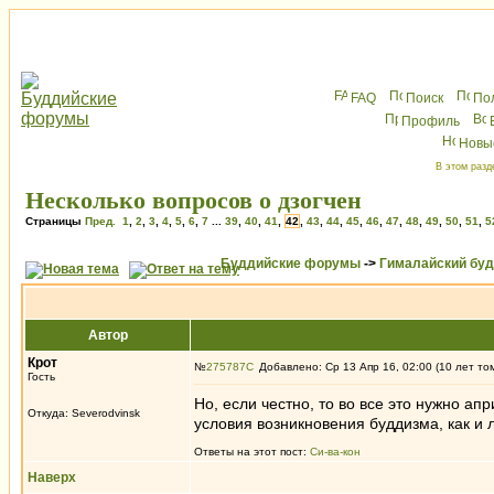
FAQ
Поиск
По
Профиль
Новы
В этом разд
Несколько вопросов о дзогчен
Страницы
Пред.
1
,
2
,
3
,
4
,
5
,
6
,
7
...
39
,
40
,
41
,
42
,
43
,
44
,
45
,
46
,
47
,
48
,
49
,
50
,
51
,
5
Буддийские форумы
->
Гималайский бу
Автор
Крот
№
275787
Добавлено: Ср 13 Апр 16, 02:00 (10 лет то
Гость
Но, если честно, то во все это нужно 
Откуда: Severodvinsk
условия возникновения буддизма, как и 
Ответы на этот пост:
Си-ва-кон
Наверх