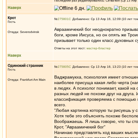
Последний раз редактировалось: Си-ва-кон (Ср 13 Апр 1
Наверх
Крот
№
275801
Добавлено: Ср 13 Апр 16, 12:09 (10 лет то
Гость
Авраамичекий бог неоднократно призыва
Откуда: Severodvinsk
боги, кроме Иисуса, но он опять же Тро
призывает только один класс духовных с
Ответы на этот пост:
мастер-бластер
Наверх
Одинокий странник
№
275805
Добавлено: Ср 13 Апр 16, 13:23 (10 лет то
Гость
Ваджрамукха, психология имеет отношени
Откуда: Frankfurt Am Main
наиболее присуща какая либо черта (на
в людях. А психолог понимает, какой на
разных людей не похожи друг на друга.
классификация проверяема с помощью ис
всего.
"Любая картинка которую ты рисуешь у се
Хотя тебе это объяснять похоже бесполе
Воображаешь. Я лишь говорю, что ты ст
Крот, "Авраамичекий бог"
Начинаю представлять ход ваших мыслей.