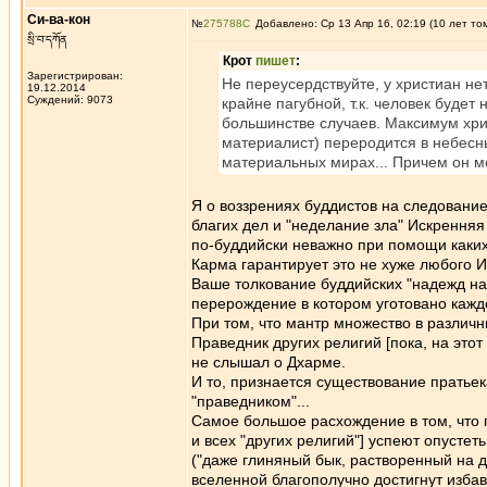
Си-ва-кон
№
275788
Добавлено: Ср 13 Апр 16, 02:19 (10 лет то
སྲི་བ་དཀོན
Крот
пишет
:
Зарегистрирован:
Не переусердствуйте, у христиан не
19.12.2014
Суждений: 9073
крайне пагубной, т.к. человек будет
большинстве случаев. Максимум хри
материалист) переродится в небесны
материальных мирах... Причем он мо
Я о воззрениях буддистов на следовани
благих дел и "неделание зла" Искрення
по-буддийски неважно при помощи каких 
Карма гарантирует это не хуже любого 
Ваше толкование буддийских "надежд на 
перерождение в котором уготовано кажд
При том, что мантр множество в различн
Праведник других религий [пока, на этот
не слышал о Дхарме.
И то, признается существование пратьек
"праведником"...
Самое большое расхождение в том, что по
и всех "других религий"] успеют опустет
("даже глиняный бык, растворенный на 
вселенной благополучно достигнут избав