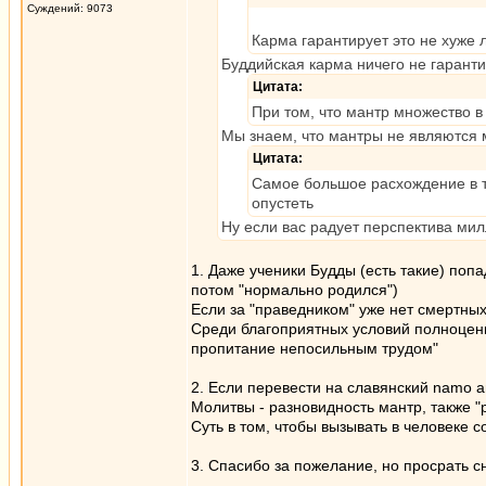
Суждений: 9073
Карма гарантирует это не хуже
Буддийская карма ничего не гарантир
Цитата:
При том, что мантр множество в
Мы знаем, что мантры не являются 
Цитата:
Самое большое расхождение в то
опустеть
Ну если вас радует перспектива мил
1. Даже ученики Будды (есть такие) поп
потом "нормально родился")
Если за "праведником" уже нет смертных
Среди благоприятных условий полноценн
пропитание непосильным трудом"
2. Если перевести на славянский namo am
Молитвы - разновидность мантр, также "
Суть в том, чтобы вызывать в человеке 
3. Спасибо за пожелание, но просрать с
_________________