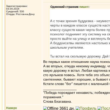
Зарегистрирован:
Одинокий странник
пишет
:
03.04.2016
Суждений: 530
Откуда: Ростов-на-Дону
А с точки зрения буддизма - неуме
черты в каждом классе существ наст
классу существ какая черта более п
психолог поднимет эту систему на с
просто выйти на улицу и взглянуть
А боддхисатвы являются настолько ж
школьным учителям.
Ты встал на скользкую дорожку. Дай 
Во первых какое отношение наука психо
А во вторых, откуда некоему индивиду, 
какую дорожку я встал. Любая картинка к
сто ярлыков повесь. Хотя тебе это объяс
сантехники, бывают хорошие, а бывают 
Кстати слово "бог" пишется с маленько
_________________
"Победа порождает ненависть; побежден
поражения."
Слова Бхагавана.
Наверх