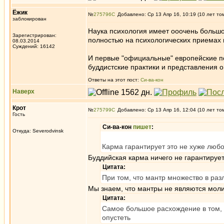
Ёжик
№
275796
Добавлено: Ср 13 Апр 16, 10:19 (10 лет то
заблокирован
Наука психология имеет ооочень большо
Зарегистрирован:
полностью на психологических приемах 
08.03.2014
Суждений: 16142
И первые "официальные" европейские пс
буддистские практики и представления о
Ответы на этот пост:
Си-ва-кон
Наверх
Крот
№
275799
Добавлено: Ср 13 Апр 16, 12:04 (10 лет то
Гость
Си-ва-кон
пишет
:
Откуда: Severodvinsk
Карма гарантирует это не хуже люб
Буддийская карма ничего не гарантирует,
Цитата:
При том, что мантр множество в раз
Мы знаем, что мантры не являются моли
Цитата:
Самое большое расхождение в том, ч
опустеть