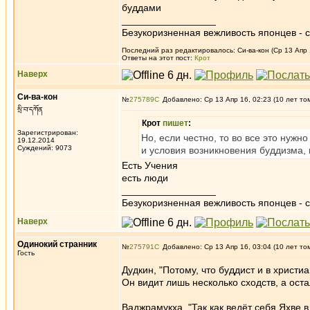
буддами
_________________
Безукоризненная вежливость японцев - с
Последний раз редактировалось: Си-ва-кон (Ср 13 Апр 1
Ответы на этот пост:
Крот
Наверх
Си-ва-кон
№
275789
Добавлено: Ср 13 Апр 16, 02:23 (10 лет то
སྲི་བ་དཀོན
Крот
пишет
:
Зарегистрирован:
Но, если честно, то во все это ну
19.12.2014
Суждений: 9073
и условия возникновения буддизма, 
Есть Учения
есть люди
_________________
Безукоризненная вежливость японцев - с
Наверх
Одинокий странник
№
275791
Добавлено: Ср 13 Апр 16, 03:04 (10 лет то
Гость
Дудкин, "Потому, что буддист и в христи
Он видит лишь несколько сходств, а ост
Ваджрамукха, "Так как ведёт себя Яхве 