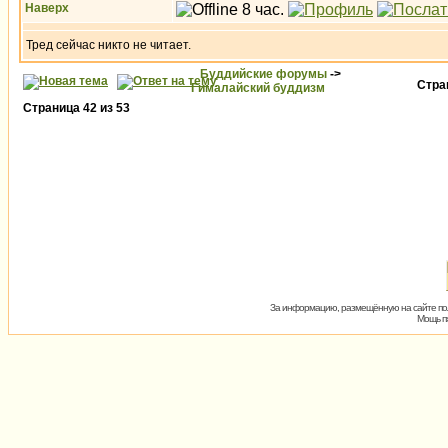
Наверх
Тред сейчас никто не читает.
Буддийские форумы
->
Стр
Гималайский буддизм
Страница
42
из
53
За информацию, размещённую на сайте пол
Мощь пх