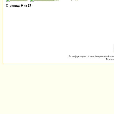
Страница
9
из
17
За информацию, размещённую на сайте пол
Мощь пх