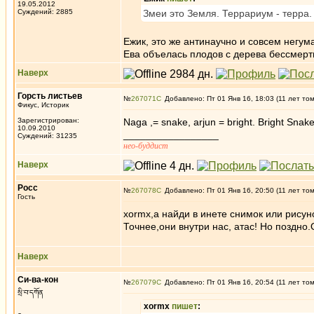
19.05.2012
Суждений: 2885
Змеи это Земля. Террариум - терра.
Ежик, это же антинаучно и совсем негум
Ева объелась плодов с дерева бессмерт
Наверх
Горсть листьев
№
267071
Добавлено: Пт 01 Янв 16, 18:03 (11 лет то
Фикус, Историк
Зарегистрирован:
Naga ,= snake, arjun = bright. Bright Snak
10.09.2010
_________________
Суждений: 31235
нео-буддист
Наверх
Росс
№
267078
Добавлено: Пт 01 Янв 16, 20:50 (11 лет то
Гость
xormx,а найди в инете снимок или рисун
Точнее,они внутри нас, атас! Но поздно.
Наверх
Си-ва-кон
№
267079
Добавлено: Пт 01 Янв 16, 20:54 (11 лет то
སྲི་བ་དཀོན
xormx
пишет
: