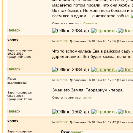
масагетах потом писали, что они якобы 
Вот так бывает. Но меня пока больше ин
всем все в одном.... а четвертое забыл
Ответы на этот пост:
Си-ва-кон
Наверх
xormx
№
267063
Добавлено: Пт 01 Янв 16, 17:36 (11 лет то
Зарегистрирован:
Что то вспомнилась Ева в райском саду и
19.05.2012
дарил знание...Вот будет хохма, если те 
Суждений: 2885
Наверх
Ёжик
№
267065
Добавлено: Пт 01 Янв 16, 17:37 (11 лет то
заблокирован
Змеи это Земля. Террариум - терра.
Зарегистрирован:
08.03.2014
Ответы на этот пост:
xormx
Суждений: 16142
Наверх
xormx
№
267066
Добавлено: Пт 01 Янв 16, 17:42 (11 лет то
Зарегистрирован:
Ёжик
пишет
: