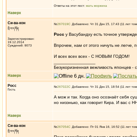
Ответы на этот пост:
мать моржиха
Наверх
Си-ва-кон
№
267019
Добавлено: Чт 31 Дек 15, 17:43 (11 лет том
སྲི་བ་དཀོན
Росс
у Васубандху есть точное утвержде
Зарегистрирован:
19.12.2014
Впрочем, нам от этого ничуть не легче,
Суждений: 9073
И всех всех всех - С НОВЫМ ГОДОМ!
_________________
Безукоризненная вежливость японцев - с
Наверх
Росс
№
267022
Добавлено: Чт 31 Дек 15, 18:54 (11 лет том
Гость
А мож и так. Когда оно осознаёт себя с
но низэнько, как говорит Кира. И вас с НН
Наверх
Си-ва-кон
№
267054
Добавлено: Пт 01 Янв 16, 16:52 (11 лет то
སྲི་བ་དཀོན