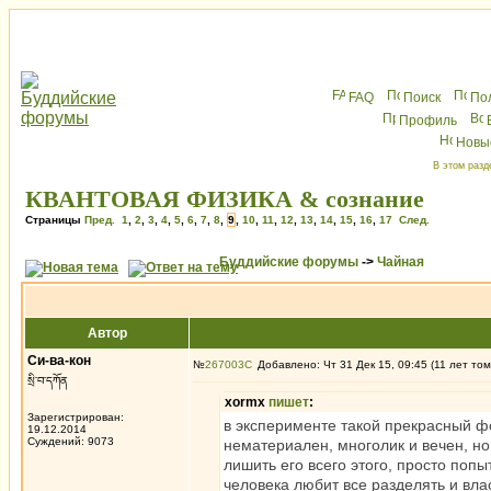
FAQ
Поиск
По
Профиль
Новы
В этом разд
КВАНТОВАЯ ФИЗИКА & сознание
Страницы
Пред.
1
,
2
,
3
,
4
,
5
,
6
,
7
,
8
,
9
,
10
,
11
,
12
,
13
,
14
,
15
,
16
,
17
След.
Буддийские форумы
->
Чайная
Автор
Си-ва-кон
№
267003
Добавлено: Чт 31 Дек 15, 09:45 (11 лет том
སྲི་བ་དཀོན
xormx
пишет
:
Зарегистрирован:
в эксперименте такой прекрасный фо
19.12.2014
Суждений: 9073
нематериален, многолик и вечен, но
лишить его всего этого, просто попы
человека любит все разделять и влас