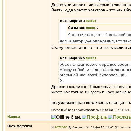
Давно уже играет - челы сами вечно не 
Знать, куда улетит электрон - это как яб
мать моржиха
пишет
:
Си-ва-кон
пишет
:
Автор считает, что "без нашей п
лол. а автор уже определил, что так
Скажу вместо автора - это все мысли и э
мать моржиха
пишет
:
объекты квантового мира все время 
между собой. и человек, как часть к
огромной квантовой суперпозиции.
(-:
Древние знали это. Помнишь легенду о п
чхает, как только ты здесь в носу ковырн
_________________
Безукоризненная вежливость японцев - с
Последний раз редактировалось: Си-ва-кон (Чт 31 Дек 1
Наверх
мать моржиха
№
267004
Добавлено: Чт 31 Дек 15, 11:07 (11 лет том