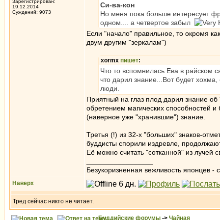
Зарегистрирован:
Си-ва-кон
19.12.2014
Суждений: 9073
Но меня пока больше интересует фра
одном.... а четвертое забыл
Если "начало" правильное, то окромя как 
двум другим "зеркалам")
xormx
пишет
:
Что то вспомнилась Ева в райском са
что дарил знание...Вот будет хохма, 
люди.
Приятный на глаз плод дарил знание об 
обретением магических способностей и бе
(наверное уже "хранившие") знание.
Третья (!) из 32-х "больших" знаков-от
буддисты спорили издревле, продолжаю
Её можно считать "сотканной" из лучей с
_________________
Безукоризненная вежливость японцев - с
Наверх
Тред сейчас никто не читает.
Буддийские форумы
->
Чайная