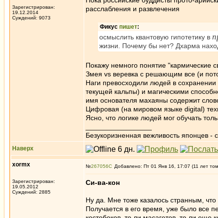
Пока российские буддисты прото-арийск
Зарегистрирован:
расслабления и развлечения
19.12.2014
Суждений: 9073
Фикус
пишет
:
п
осмыслить квантовую гипотетику в
жизни. Почему бы нет? Дхарма нахо
Покажу немного понятие "кармические св
Змея vs веревка с решающим все (и по
Наги превосходили людей в сохранении 
текущей кальпы) и магическими способно
имя основателя махаяны содержит слово
Цифровая (на мировом языке digital) те
Ясно, что логике людей мог обучать толь
_________________
Безукоризненная вежливость японцев - с
Наверх
xormx
№
267056
Добавлено: Пт 01 Янв 16, 17:07 (11 лет то
Зарегистрирован:
Си-ва-кон
19.05.2012
Суждений: 2885
Ну да. Мне тоже казалось странным, что
Получается в его время, уже было все пе
костобоков, то ли масагетов, то ли еще 