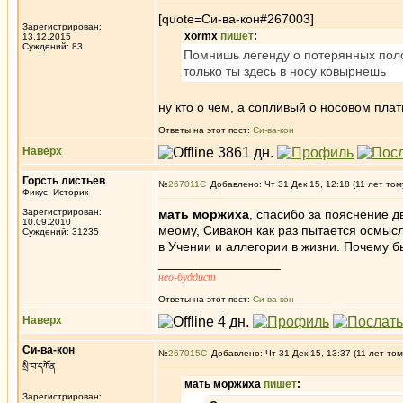
[quote=Си-ва-кон#267003]
Зарегистрирован:
xormx
пишет
:
13.12.2015
Суждений: 83
Помнишь легенду о потерянных полов
только ты здесь в носу ковырнешь
ну кто о чем, а сопливый о носовом плат
Ответы на этот пост:
Си-ва-кон
Наверх
Горсть листьев
№
267011
Добавлено: Чт 31 Дек 15, 12:18 (11 лет том
Фикус, Историк
Зарегистрирован:
мать моржиха
, спасибо за пояснение д
10.09.2010
меому, Сивакон как раз пытается осмысл
Суждений: 31235
в Учении и аллегории в жизни. Почему 
_________________
нео-буддист
Ответы на этот пост:
Си-ва-кон
Наверх
Си-ва-кон
№
267015
Добавлено: Чт 31 Дек 15, 13:37 (11 лет том
སྲི་བ་དཀོན
мать моржиха
пишет
:
Зарегистрирован: