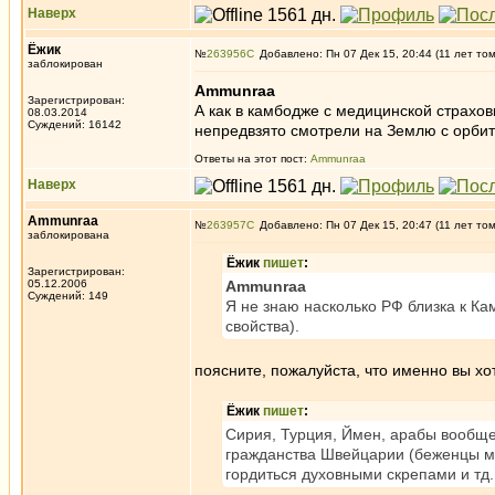
Наверх
Ёжик
№
263956
Добавлено: Пн 07 Дек 15, 20:44 (11 лет то
заблокирован
Ammunraa
Зарегистрирован:
А как в камбодже с медицинской страхо
08.03.2014
Суждений: 16142
непредвзято смотрели на Землю с орбит
Ответы на этот пост:
Ammunraa
Наверх
Ammunraa
№
263957
Добавлено: Пн 07 Дек 15, 20:47 (11 лет то
заблокирована
Ёжик
пишет
:
Зарегистрирован:
05.12.2006
Ammunraa
Суждений: 149
Я не знаю насколько РФ близка к Ка
свойства).
поясните, пожалуйста, что именно вы хо
Ёжик
пишет
:
Сирия, Турция, Ймен, арабы вообще.
гражданства Швейцарии (беженцы мл
гордиться духовными скрепами и тд.