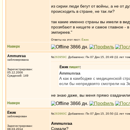
из сирии люди бегут от войны, а не от д
происходить в стране, не так ли?
так какие именно страны вы имели в виду
прозябают в нищете и самое главное - в
эмпиреев."
Ответы на этот пост:
Ёжик
Наверх
Ammunraa
№
263959
Добавлено: Пн 07 Дек 15, 20:49 (11 лет то
заблокирована
Ёжик
пишет
:
Зарегистрирован:
05.12.2006
Ammunraa
Суждений: 149
А как в камбодже с медицинской стр
если бы непредвзято смотрели на З
не знаю даже, вы меня прямо озадачили с
Наверх
Ёжик
№
263960
Добавлено: Пн 07 Дек 15, 20:50 (11 лет то
заблокирован
Ammunraa
Зарегистрирован:
Сомали?
08.03.2014