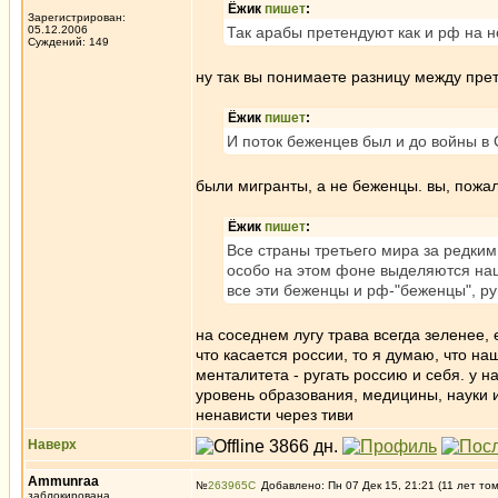
Ёжик
пишет
:
Зарегистрирован:
05.12.2006
Так арабы претендуют как и рф на н
Суждений: 149
ну так вы понимаете разницу между пре
Ёжик
пишет
:
И поток беженцев был и до войны в 
были мигранты, а не беженцы. вы, пожал
Ёжик
пишет
:
Все страны третьего мира за редким
особо на этом фоне выделяются наши
все эти беженцы и рф-"беженцы", ру
на соседнем лугу трава всегда зеленее, е
что касается россии, то я думаю, что н
менталитета - ругать россию и себя. у 
уровень образования, медицины, науки и
ненависти через тиви
Наверх
Ammunraa
№
263965
Добавлено: Пн 07 Дек 15, 21:21 (11 лет то
заблокирована