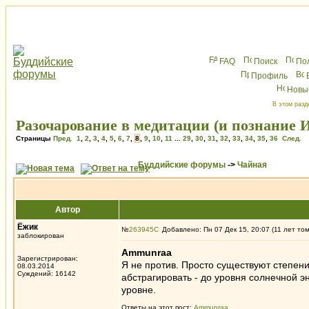
FAQ
Поиск
По
Профиль
Новы
В этом разд
Разочарование в медитации (и познание И
Страницы
Пред.
1
,
2
,
3
,
4
,
5
,
6
,
7
,
8
,
9
,
10
,
11
...
29
,
30
,
31
,
32
,
33
,
34
,
35
,
36
След.
Буддийские форумы
->
Чайная
Автор
Ёжик
№
263945
Добавлено: Пн 07 Дек 15, 20:07 (11 лет то
заблокирован
Ammunraa
Зарегистрирован:
Я не против. Просто существуют степен
08.03.2014
Суждений: 16142
абстрагировать - до уровня солнечной эн
уровне.
Ответы на этот пост:
Ammunraa