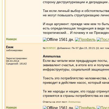
сторону деструктуризации и деградации 
Так если личный выбор и обстоятельства
не могут повышать структуризацию личн
И еще аргумент: прежде чем кем то быть
есть определяющая тенденция в виде ген
теоретический... И почему я не Презид
Наверх
Ёжик
№
263952
Добавлено: Пн 07 Дек 15, 20:21 (11 лет то
заблокирован
Ammunraa
Зарегистрирован:
Если вы читали мои предыдущие посты, 
08.03.2014
Суждений: 16142
эквивалент счастья, в итоге его и получа
инфраструктуры, социальной защищенно
Тоесть это потреблятство человечества, 
приводит в действие насос, который качае
Те же народы и нации, кто гордо отрину
стремятся в страны потреблятства из св
Ответы на этот пост:
Ammunraa
Наверх