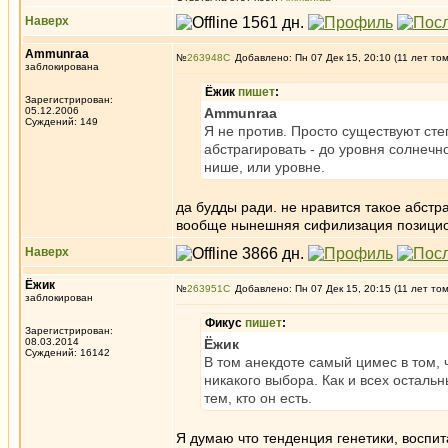
Наверх
Ammunraa
№
263948
Добавлено: Пн 07 Дек 15, 20:10 (11 лет то
заблокирована
Ёжик
пишет
:
Зарегистрирован:
05.12.2006
Ammunraa
Суждений: 149
Я не против. Просто существуют ст
абстрагировать - до уровня солнечно
нише, или уровне.
да будды ради. не нравится такое абстр
вообще нынешняя сифилизация позициони
Наверх
Ёжик
№
263951
Добавлено: Пн 07 Дек 15, 20:15 (11 лет то
заблокирован
Фикус
пишет
:
Зарегистрирован:
08.03.2014
Ёжик
Суждений: 16142
В том анекдоте самый цимес в том, 
никакого выбора. Как и всех осталь
тем, кто он есть.
Я думаю что тенденция генетики, воспит