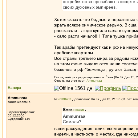
потреблятство прозябают в нищете и
своих духовных эмпиреев."
Хотел сказать что бедные и неразвитые 
жрать всякое химическое дерьмо. В сша х
рассказали - люди купили сала в суперм
- сало расти начало!!!! Типа тушка приба
Так арабы претендуют как и рф на некую
арабские кварталы.
Все страны третьего мира за редким иск
на этом фоне выделяются наши соотечест
беженцы и рф-"беженцы", ругают Запад 
Последний раз редактировалось: Ёжик (Пн 07 Дек 15, 2
Ответы на этот пост:
Ammunraa
Наверх
Ammunraa
№
263962
Добавлено: Пн 07 Дек 15, 21:06 (11 лет то
заблокирована
Ёжик
пишет
:
Зарегистрирован:
05.12.2006
Ammunraa
Суждений: 149
Сомали?
ваши рассуждения, ежик, всем хороши, н
видели, в частности о местах, где нико