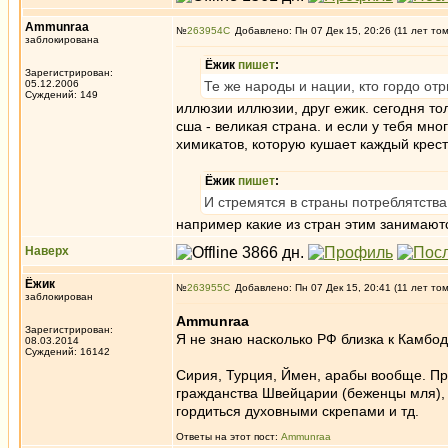
Ammunraa
№
263954
Добавлено: Пн 07 Дек 15, 20:26 (11 лет то
заблокирована
Ёжик
пишет
:
Зарегистрирован:
05.12.2006
Те же народы и нации, кто гордо от
Суждений: 149
иллюзии иллюзии, друг ежик. сегодня тол
сша - великая страна. и если у тебя мног
химикатов, которую кушает каждый крест
Ёжик
пишет
:
И стремятся в страны потреблятства
например какие из стран этим занимают
Наверх
Ёжик
№
263955
Добавлено: Пн 07 Дек 15, 20:41 (11 лет то
заблокирован
Ammunraa
Зарегистрирован:
Я не знаю насколько РФ близка к Камбод
08.03.2014
Суждений: 16142
Сирия, Турция, Ймен, арабы вообще. Про
гражданства Швейцарии (беженцы мля), 
гордиться духовными скрепами и тд.
Ответы на этот пост:
Ammunraa