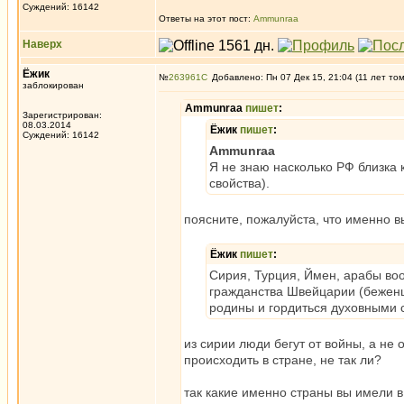
Суждений: 16142
Ответы на этот пост:
Ammunraa
Наверх
Ёжик
№
263961
Добавлено: Пн 07 Дек 15, 21:04 (11 лет то
заблокирован
Ammunraa
пишет
:
Зарегистрирован:
08.03.2014
Ёжик
пишет
:
Суждений: 16142
Ammunraa
Я не знаю насколько РФ близка 
свойства).
поясните, пожалуйста, что именно в
Ёжик
пишет
:
Сирия, Турция, Ймен, арабы воо
гражданства Швейцарии (беженц
родины и гордиться духовными с
из сирии люди бегут от войны, а не 
происходить в стране, не так ли?
так какие именно страны вы имели в 