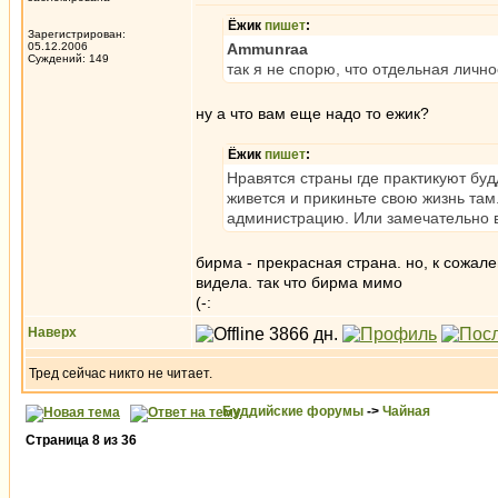
Ёжик
пишет
:
Зарегистрирован:
05.12.2006
Ammunraa
Суждений: 149
так я не спорю, что отдельная личн
ну а что вам еще надо то ежик?
Ёжик
пишет
:
Нравятся страны где практикуют бу
живется и прикиньте свою жизнь та
администрацию. Или замечательно в
бирма - прекрасная страна. но, к сожал
видела. так что бирма мимо
(-:
Наверх
Тред сейчас никто не читает.
Буддийские форумы
->
Чайная
Страница
8
из
36