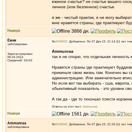
ежиное счастье? не счастье вашего сосе
личное (или безличное) счастье
я же - чистый практик, я не могу выбират
мне нравятся страны, где практикуют буд
Наверх
Ёжик
№
263963
Добавлено: Пн 07 Дек 15, 21:14 (11 лет то
заблокирован
Ammunraa
Зарегистрирован:
так я не спорю, что отдельная личность
08.03.2014
Суждений: 16142
Нравятся страны где практикуют буддиз
прикиньте свою жизнь там. Конечно вы 
администрацию. Или замечательно вписа
Но если вот так выбирать - сша, европа
обьективный показатель - это уровни св
А так да - где то тихонько плести корзин
Ответы на этот пост:
Ammunraa
Наверх
Ammunraa
№
263964
Добавлено: Пн 07 Дек 15, 21:18 (11 лет то
заблокирована