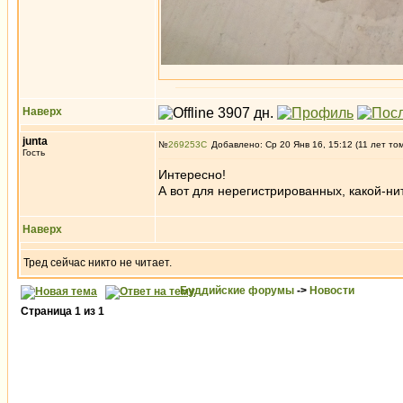
Наверх
junta
№
269253
Добавлено: Ср 20 Янв 16, 15:12 (11 лет то
Гость
Интересно!
А вот для нерегистрированных, какой-нит
Наверх
Тред сейчас никто не читает.
Буддийские форумы
->
Новости
Страница
1
из
1