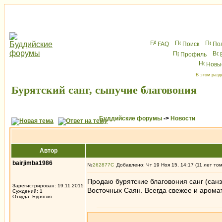
FAQ
Поиск
По
Профиль
Новы
В этом разд
Бурятский санг, сыпучие благовония
Буддийские форумы
->
Новости
Автор
bairjimba1986
№
262877
Добавлено: Чт 19 Ноя 15, 14:17 (11 лет то
Продаю бурятские благовония санг (санз
Зарегистрирован: 19.11.2015
Восточных Саян. Всегда свежее и аромат
Суждений: 1
Откуда: Бурятия