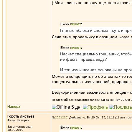
) Мои - лишь по поводу тщетности твоих
Ёжик
пишет
:
Гнилые яблоки и спелые - суть и при
Лечи этим продавчиху в овощном, когда п
Ёжик
пишет
:
Насчет специально грешащих, чтобы 
не факты, правда ведь?
И эти измышления основаны на прои
Может и концепции, но об этом как-то го
концептуальных измышлений, природа ко
_________________
Безукоризненная вежливость японцев - с
Последний раз редактировалось: Си-ва-кон (Вт 20 Окт 1
Наверх
Горсть листьев
№
259123
Добавлено: Вт 20 Окт 15, 11:11 (11 лет том
Фикус, Историк
Зарегистрирован:
Ёжик
пишет
:
10.09.2010