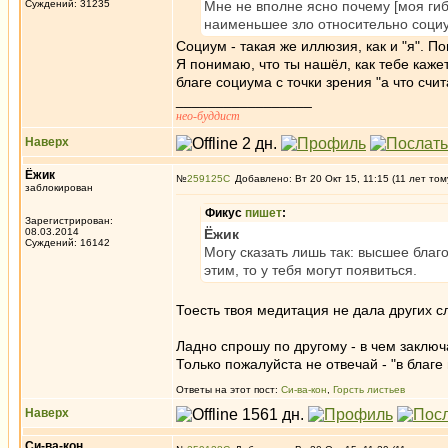
Суждений: 31235
Мне не вполне ясно почему [моя гибе
наименьшее зло относительно соци
Социум - такая же иллюзия, как и "я". П
Я понимаю, что ты нашёл, как тебе кажет
благе социума с точки зрения "а что счи
_________________
нео-буддист
Наверх
Ёжик
№
259125
Добавлено: Вт 20 Окт 15, 11:15 (11 лет том
заблокирован
Фикус
пишет
:
Зарегистрирован:
08.03.2014
Ёжик
Суждений: 16142
Могу сказать лишь так: высшее благо
этим, то у тебя могут появиться.
Тоесть твоя медитация не дала других с
Ладно спрошу по другому - в чем заключ
Только пожалуйста не отвечай - "в благе
Ответы на этот пост:
Си-ва-кон
,
Горсть листьев
Наверх
Си-ва-кон