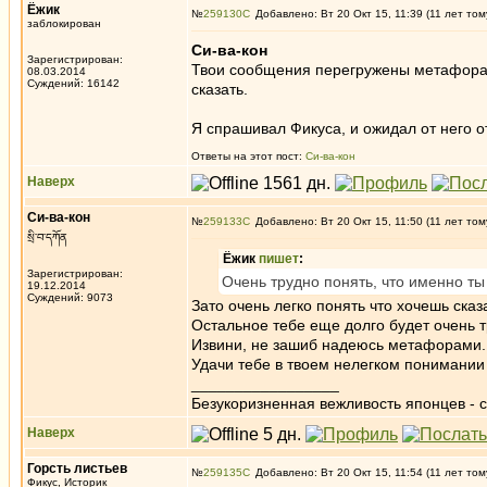
Ёжик
№
259130
Добавлено: Вт 20 Окт 15, 11:39 (11 лет том
заблокирован
Си-ва-кон
Зарегистрирован:
Твои сообщения перегружены метафорам
08.03.2014
Суждений: 16142
сказать.
Я спрашивал Фикуса, и ожидал от него о
Ответы на этот пост:
Си-ва-кон
Наверх
Си-ва-кон
№
259133
Добавлено: Вт 20 Окт 15, 11:50 (11 лет том
སྲི་བ་དཀོན
Ёжик
пишет
:
Зарегистрирован:
Очень трудно понять, что именно ты
19.12.2014
Суждений: 9073
Зато очень легко понять что хочешь сказ
Остальное тебе еще долго будет очень т
Извини, не зашиб надеюсь метафорами.
Удачи тебе в твоем нелегком понимании
_________________
Безукоризненная вежливость японцев - с
Наверх
Горсть листьев
№
259135
Добавлено: Вт 20 Окт 15, 11:54 (11 лет том
Фикус, Историк