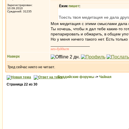
Зарегистрирован:
Ёжик
пишет
:
10.09.2010
Суждений: 31235
Тоесть твоя медитация не дала други
Моя медитация с этими смыслами дала м
Ты хочешь, чтобы я дал тебе какие-то г
препарировать и обжарить, в общем упо
Но у меня ничего такого нет. Есть только
_________________
нео-буддист
Наверх
Тред сейчас никто не читает.
Буддийские форумы
->
Чайная
Страница
22
из
30