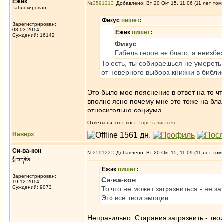
Ёжик
№
259121
Добавлено: Вт 20 Окт 15, 11:06 (11 лет том
заблокирован
Фикус
пишет
:
Зарегистрирован:
08.03.2014
Ёжик
пишет
:
Суждений: 16142
Фикус
Гибель героя не благо, а неизб
То есть, ты собираешься не умереть,
от неверного выбора книжки в библ
Это было мое пояснение в ответ на то ч
вполне ясно почему мне это тоже на бла
относительно социума.
Ответы на этот пост:
Горсть листьев
Наверх
Си-ва-кон
№
259122
Добавлено: Вт 20 Окт 15, 11:09 (11 лет том
སྲི་བ་དཀོན
Ёжик
пишет
:
Зарегистрирован:
Си-ва-кон
19.12.2014
Суждений: 9073
То что не может загрязниться - не за
Это все твои эмоции.
Неправильно. Старания загрязнить - тво