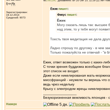
№
259128
Добавлено: Вт 20 Окт 15, 11:29 (11 лет том
སྲི་བ་དཀོན
Ёжик
пишет
:
Зарегистрирован:
Фикус
пишет
:
19.12.2014
Суждений: 9073
Ёжик
Могу сказать лишь так: высшее б
над этим, то у тебя могут появит
Тоесть твоя медитация не дала друг
Ладно спрошу по другому - в чем за
Только пожалуйста не отвечай - "в б
Ежик, ответ возможен только с каких-л
С точки зрения буддизма всеобщее благо
этот список не входит.
Даже если никелированая мать-моржиха п
миссфранций - неужели ты веришь что с
ведь чрез недельку
Крысу с электродом жрецы никелировано
_________________
Безукоризненная вежливость японцев - с
Наверх