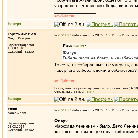
проблемы в жизни происходят от того, ч
уверенность, что во всех бедах виноваты
_________________
нео-буддист
Наверх
Горсть листьев
№
259117
Добавлено: Вт 20 Окт 15, 11:00 (11 лет том
Фикус, Историк
Зарегистрирован:
Ёжик
пишет
:
10.09.2010
Суждений: 31235
Фикус
Гибель героя не благо, а неизбежно
То есть, ты собираешься не умереть, а п
неверного выбора книжки в библиотеке
_________________
нео-буддист
Последний раз редактировалось: Горсть листьев (Вт 20 
Ответы на этот пост:
Ёжик
Наверх
Ёжик
№
259118
Добавлено: Вт 20 Окт 15, 11:03 (11 лет том
заблокирован
Фикус
Зарегистрирован:
Марксизм-ленинизм - было, Дело Ленина
08.03.2014
Суждений: 16142
как знать, че там творилось в тибетских