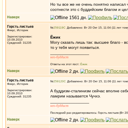
Но ты все же не очень понятно написал 
соотнести это с буддийским благом и це
Наверх
Горсть листьев
№
259119
Добавлено: Вт 20 Окт 15, 11:04 (11 лет том
Фикус, Историк
Зарегистрирован:
Ёжик
10.09.2010
Могу сказать лишь так: высшее благо - в
Суждений: 31235
то у тебя могут появиться.
_________________
нео-буддист
Ответы на этот пост:
Ёжик
Наверх
Горсть листьев
№
259120
Добавлено: Вт 20 Окт 15, 11:06 (11 лет том
Фикус, Историк
Зарегистрирован:
А буддизм-сталинизм сейчас вполне себе
10.09.2010
ламрим называется Чучхэ.
Суждений: 31235
_________________
нео-буддист
Последний раз редактировалось: Горсть листьев (Вт 20 
Наверх