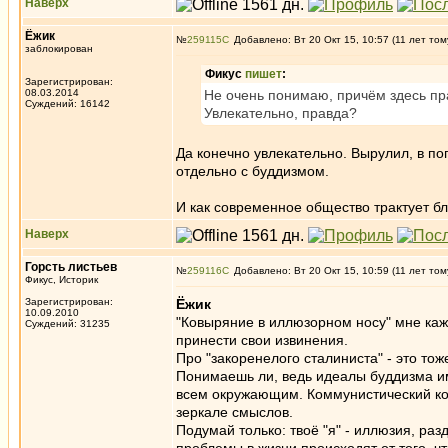
Наверх
Ёжик
№
259115
Добавлено: Вт 20 Окт 15, 10:57 (11 лет том
заблокирован
Фикус
пишет
:
Зарегистрирован:
08.03.2014
Не очень понимаю, причём здесь прав
Суждений: 16142
Увлекательно, правда?
Да конечно увлекательно. Вырулил, в поп
отдельно с буддизмом.
И как современное общество трактует бл
Наверх
Горсть листьев
№
259116
Добавлено: Вт 20 Окт 15, 10:59 (11 лет том
Фикус, Историк
Зарегистрирован:
Ёжик
10.09.2010
"Ковыряние в иллюзорном носу" мне каж
Суждений: 31235
принести свои извинения.
Про "закоренелого сталиниста" - это тож
Понимаешь ли, ведь идеалы буддизма им
всем окружающим. Коммунистический кол
зеркале смыслов.
Подумай только: твоё "я" - иллюзия, ра