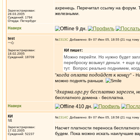
ахренець. Перечитал ссылку на форум. Т
Зарегистрирован:
железными.
28.03.2005
Суждений: 1794
Откуда: Петербург
Наверх
test
№
2313
Добавлено: Вт 07 Июн 05, 18:55 (21 год тому
一心
КИ пишет:
Зарегистрирован:
18.02.2005
Можно перейти. Но нужно будет запл
Суждений: 18709
переброску возьмут деньги. + еще о
тут. Вопрос реально поднимем, когда
когда оплата подойдет к концу
"
" - 
можно поднять раньше.
дхарма.орг.ру бесплатно зареген, н
"
бесплатного домена - бесплатна.
Наверх
КИ
№
2314
Добавлено: Вт 07 Июн 05, 18:58 (21 год тому
3Д
Зарегистрирован:
Насчет платности переноса бесплатного
17.02.2005
будем. Пока можно искать наилучшие ва
Суждений: 52237
_________________