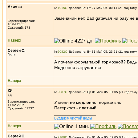
Ахимса
№
1915
Добавлено: Пт 27 Май 05, 00:41 (21 год тому
Замечаний нет. Bad gatewaя ни разу не 
Зарегистрирован:
10.04.2005
Суждений: 173
Наверх
Сергей О.
№
2082
Добавлено: Вт 31 Май 05, 23:51 (21 год тому
Гость
А почему форум такой тормозной? Ведь 
Медленно загружается.
Наверх
КИ
№
2087
Добавлено: Ср 01 Июн 05, 01:05 (21 год тому
3Д
Зарегистрирован:
У меня не медленно, нормально.
17.02.2005
Петерхост - платный.
Суждений: 52237
_________________
Буддизм чистой воды
Наверх
Сергей О.
№
2100
Добавлено: Ср 01 Июн 05, 09:05 (21 год тому