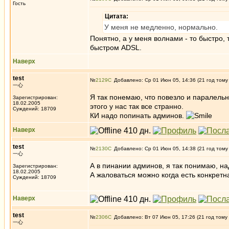
Гость
Цитата:
У меня не медленно, нормально.
Понятно, а у меня волнами - то быстро,
быстром ADSL.
Наверх
test
№
2129
Добавлено: Ср 01 Июн 05, 14:36 (21 год тому
一心
Я так понемаю, что повезло и паралель
Зарегистрирован:
18.02.2005
этого у нас так все странно.
Суждений: 18709
КИ надо попинать админов.
Наверх
test
№
2130
Добавлено: Ср 01 Июн 05, 14:38 (21 год тому
一心
А в пинании админов, я так понимаю, н
Зарегистрирован:
18.02.2005
А жаловаться можно когда есть конкрет
Суждений: 18709
Наверх
test
№
2306
Добавлено: Вт 07 Июн 05, 17:26 (21 год тому
一心