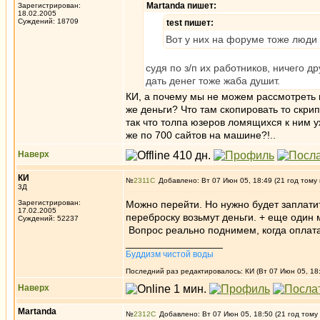
Martanda пишет:
Зарегистрирован:
18.02.2005
Суждений: 18709
test пишет:
Вот у них на форуме тоже люди
судя по з/п их работников, ничего д
дать денег тоже жаба душит.
КИ, а почему мы не можем рассмотреть 
же деньги? Что там скопировать то скри
так что толпа юзеров ломящихся к ним у
же по 700 сайтов на машине?!..
Наверх
КИ
№
2311
Добавлено: Вт 07 Июн 05, 18:49 (21 год тому
3Д
Зарегистрирован:
Можно перейти. Но нужно будет заплатит
17.02.2005
переброску возьмут деньги. + еще один м
Суждений: 52237
Вопрос реально поднимем, когда оплата 
_________________
Буддизм чистой воды
Последний раз редактировалось: КИ (Вт 07 Июн 05, 18:
Наверх
Martanda
№
2312
Добавлено: Вт 07 Июн 05, 18:50 (21 год тому