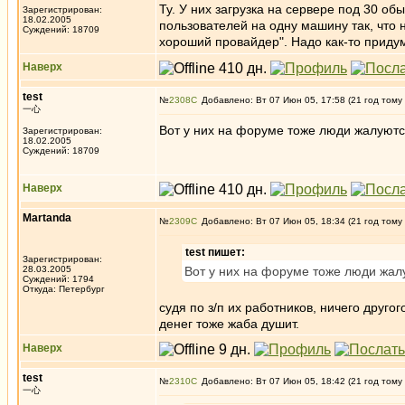
Ту. У них загрузка на сервере под 30 об
Зарегистрирован:
18.02.2005
пользователей на одну машину так, что не
Суждений: 18709
хороший провайдер". Надо как-то придум
Наверх
test
№
2308
Добавлено: Вт 07 Июн 05, 17:58 (21 год тому
一心
Вот у них на форуме тоже люди жалуютс
Зарегистрирован:
18.02.2005
Суждений: 18709
Наверх
Martanda
№
2309
Добавлено: Вт 07 Июн 05, 18:34 (21 год тому
test пишет:
Зарегистрирован:
28.03.2005
Вот у них на форуме тоже люди жал
Суждений: 1794
Откуда: Петербург
судя по з/п их работников, ничего друго
денег тоже жаба душит.
Наверх
test
№
2310
Добавлено: Вт 07 Июн 05, 18:42 (21 год тому
一心