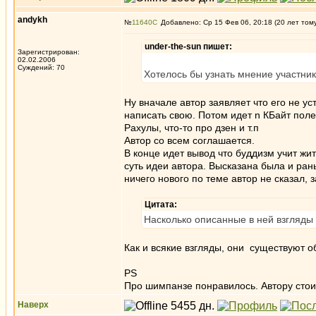
andykh
№
11640
Добавлено: Ср 15 Фев 06, 20:18 (20 лет том
under-the-sun пишет:
Зарегистрирован:
02.02.2006
Суждений: 70
Хотелось бы узнать мнение участник
Ну вначале автор заявляет что его не ус
написать свою. Потом идет n КБайт поле
Рахулы, что-то про дзен и т.п
Автор со всем соглашается.
В конце идет вывод что буддизм учит жит
суть идеи автора. Высказана была и ра
ничего нового по теме автор не сказал,
Цитата:
Насколько описанные в ней взгляды
Как и всякие взгляды, они существуют о
PS
Про шимпанзе понравилось. Автору стои
Наверх