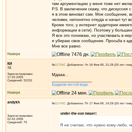
там аргументацию у меня тоже нет желан
P.S. В заключении скажу, что дискуссия 
я в этом виноват сам. Мое сообщение, 
человек, непонятно откуда и начал тут в
Кроме того, у интернет аудитории имее
информации в сети). Поэтому у большин
Я все это понимаю, но участвовать в иер
я убираю свое сообщение. Просьба к адм
Мне все равно.
Наверх
КИ
№
11704
Добавлено: Чт 16 Фев 06, 21:29 (20 лет том
3Д
Зарегистрирован:
Мдааа...
17.02.2005
_________________
Суждений: 52231
Буддизм чистой воды
Наверх
andykh
№
11743
Добавлено: Пт 17 Фев 06, 14:29 (20 лет том
under-the-sun пишет:
Зарегистрирован:
02.02.2006
Суждений: 70
Я не считаю, что нужно кому-либо, 