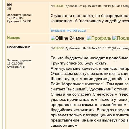
КИ
№
11644
Добавлено: Ср 15 Фев 06, 20:49 (20 лет том
3Д
Зарегистрирован:
Скука это и есть танха, но беспредметна
17.02.2005
конкретном. А "настоящему индейцу всегд
Суждений: 52231
_________________
Буддизм чистой воды
Наверх
under-the-sun
№
11688
Добавлено: Чт 16 Фев 06, 14:22 (20 лет том
То, что буддисты не находят в подобных 
Зарегистрирован:
Трунгпу спасибо. Буду искать.
13.02.2006
Суждений: 5
А книгу, как мне кажется, я написал не 
Очень всем советую ознакомиться с книг
Шопенгауер, и многие другие достойны то
Райт "Моральное животное". Там куча вс
считает "высшими", "духовными" с точки
С чем я не согласен? С некоторым "гедо
удалось прочитать,в том числе и у таких
представляется каким-то самообманом.
буддийских источниках. Выход за предел
приведет только к возвращению к животн
представление, иначе они вылезут под в
самообманом.