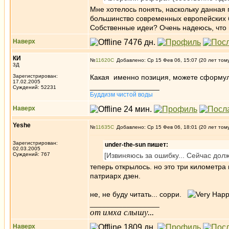
Мне хотелось понять, наскольку данная
большинство современных европейских б
Собственные идеи? Очень надеюсь, что и
Наверх
КИ
№
11620
Добавлено: Ср 15 Фев 06, 15:07 (20 лет том
3Д
Зарегистрирован:
Какая именно позиция, можете сформу
17.02.2005
_________________
Суждений: 52231
Буддизм чистой воды
Наверх
Yeshe
№
11635
Добавлено: Ср 15 Фев 06, 18:01 (20 лет том
Зарегистрирован:
under-the-sun пишет:
02.03.2005
Суждений: 767
[Извиняюсь за ошибку... Сейчас дол
теперь открылось. но это три километра 
патриарх дзен.
не, не буду читать... сорри.
_________________
от имха слышу...
Наверх