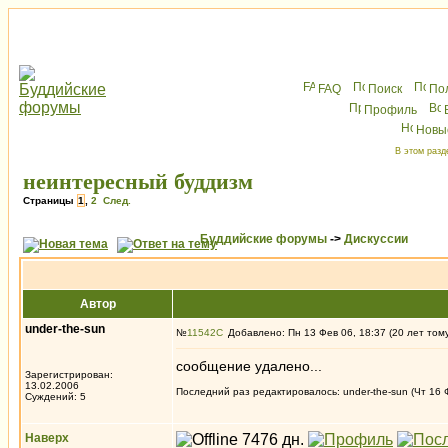
FAQ
Поиск
По
Профиль
Новы
В этом разд
неинтересный буддизм
Страницы
1
,
2
След.
Буддийские форумы
->
Дискуссии
Автор
under-the-sun
№
11542
Добавлено: Пн 13 Фев 06, 18:37 (20 лет том
сообщение удалено...
Зарегистрирован:
13.02.2006
Последний раз редактировалось: under-the-sun (Чт 16 Ф
Суждений: 5
Наверх