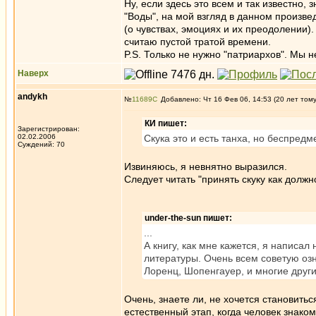
Ну, если здесь это всем и так известно, з
"Воды", на мой взгляд в данном произве
(о чувствах, эмоциях и их преодолении
считаю пустой тратой времени.
P.S. Только не нужно "патриархов". Мы не
Наверх
andykh
№
11689
Добавлено: Чт 16 Фев 06, 14:53 (20 лет том
КИ пишет:
Зарегистрирован:
02.02.2006
Скука это и есть танха, но беспредм
Суждений: 70
Извиняюсь, я невнятно выразился.
Следует читать "принять скуку как долж
under-the-sun пишет:
...
А книгу, как мне кажется, я написал
литературы. Очень всем советую озн
Лоренц, Шопенгауер, и многие други
Очень, знаете ли, не хочется становитьс
естественный этап, когда человек знако