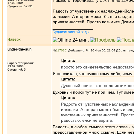
Никакого "гедонизма" у Е.А.Т. я не замеч
17.02.2005
Суждений: 52231
Радость от чувственных наслажденийсле
иллюзии. А вторая может быть и следств
привязанностей. Просто возьмите Дхамм
_________________
Буддизм чистой воды
Наверх
under-the-sun
№
11702
Добавлено: Чт 16 Фев 06, 21:04 (20 лет том
Цитата:
Зарегистрирован:
13.02.2006
просто это свидетельство недостато
Суждений: 5
Я не считаю, что нужно кому-либо, чему
Цитата:
Духовный поиск - это дело интимное
Духовный поиск тут не при чем. Тут имее
Цитата:
Радость от чувственных наслаждений
иллюзии. А вторая может быть и сле
чувственных привязанностей. Прост
радостью, елси не верите.
Радость, в любом смысле этого слова - 
предоставленной мною ссылке. Если нет