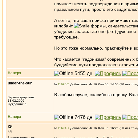
начинает искать подтверждения в привыч
правильном пути, просто это свидетельс
А вот то, что ваши поиски принимают та
килобайт
формы, свидетельствую
убедились насколько оно (эго) духовное
требующее.
Но это тоже нормально, практикуйте и в
Что касается "гедонизма" современных б
буддийские пути предполагают отречени
Наверх
under-the-sun
№
11690
Добавлено: Чт 16 Фев 06, 14:55 (20 лет том
В любом случае, спасибо за оценку. Взг
Зарегистрирован:
13.02.2006
Суждений: 5
Наверх
КИ
№
11694
Добавлено: Чт 16 Фев 06, 16:26 (20 лет том
3Д
Зарегистрирован: