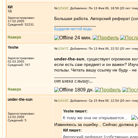
КИ
№
11543
Добавлено: Пн 13 Фев 06, 18:58 (20 лет том
3Д
Зарегистрирован:
Большая работа. Авторский реферат (соб
17.02.2005
_________________
Суждений: 52231
Буддизм чистой воды
Наверх
Yeshe
№
11547
Добавлено: Пн 13 Фев 06, 22:52 (20 лет том
Зарегистрирован:
under-the-sun
, существует огромное ко
02.03.2005
если есть сам предмет и он важен? Изуч
Суждений: 767
пользы. Читать вашу ссылку не буду - н
_________________
от имха слышу...
Наверх
under-the-sun
№
11610
Добавлено: Ср 15 Фев 06, 12:54 (20 лет том
Yeshe пишет:
Зарегистрирован:
13.02.2006
К тому же она не открывается...
Суждений: 5
Извиняюсь за ошибку... Сейчас должна р
КИ пишет:
Авторский реферат (собственно идеи