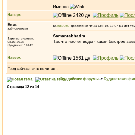
Именно
Наверх
Ёжик
№
256005
Добавлено: Чт 24 Сен 15, 19:07 (11 лет то
заблокирован
Samantabhadra
Зарегистрирован:
Так что насчет воды - какая быстрее за
08.03.2014
Суждений: 16142
Наверх
Тред сейчас никто не читает.
Буддийские форумы
->
Буддистская фи
Страница
12
из
14