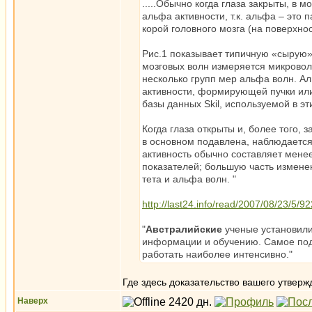
.....Обычно когда глаза закрыты, в 
альфа активности, т.к. альфа – эт
корой головного мозга (на поверхно
Рис.1 показывает типичную «сырую» 
мозговых волн измеряется микровол
несколько групп мер альфа волн. 
активности, формирующей пучки или
базы данных Skil, используемой в эт
Когда глаза открыты и, более того,
в основном подавлена, наблюдается 
активность обычно составляет мене
показателей; большую часть измене
тета и альфа волн. "
http://last24.info/read/2007/08/23/5/9
"
Австралийские
ученые установили,
информации и обучению. Самое подх
работать наиболее интенсивно."
Где здесь доказательство вашего утверж
Наверх