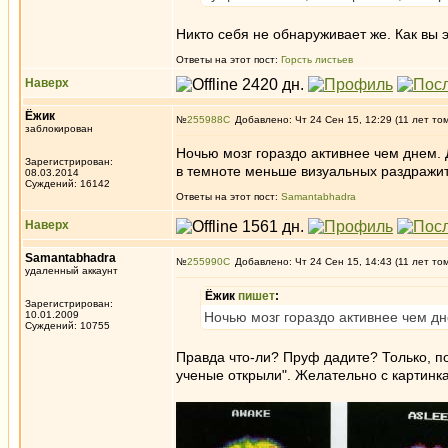
Никто себя не обнаруживает же. Как вы 
Ответы на этот пост:
Горсть листьев
Наверх
Ёжик
№
255988
Добавлено: Чт 24 Сен 15, 12:29 (11 лет то
заблокирован
Ночью мозг гораздо активнее чем днем. Д
Зарегистрирован:
в темноте меньше визуальных раздражи
08.03.2014
Суждений: 16142
Ответы на этот пост:
Samantabhadra
Наверх
Samantabhadra
№
255990
Добавлено: Чт 24 Сен 15, 14:43 (11 лет то
удаленный аккаунт
Ёжик
пишет
:
Зарегистрирован:
10.01.2009
Ночью мозг гораздо активнее чем дн
Суждений: 10755
Правда что-ли? Пруф дадите? Только, по
ученые открыли". Желательно с картин