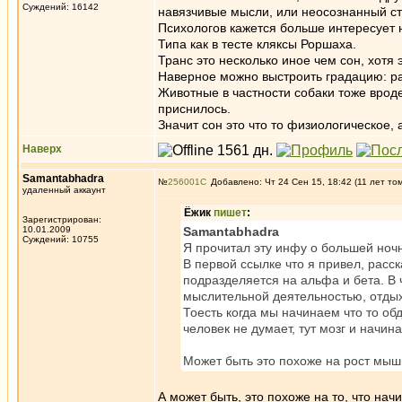
Суждений: 16142
навязчивые мысли, или неосознанный стр
Психологов кажется больше интересует не
Типа как в тесте кляксы Роршаха.
Транс это несколько иное чем сон, хотя
Наверное можно выстроить градацию: ра
Животные в частности собаки тоже вроде
приснилось.
Значит сон это что то физиологическое, 
Наверх
Samantabhadra
№
256001
Добавлено: Чт 24 Сен 15, 18:42 (11 лет то
удаленный аккаунт
Ёжик
пишет
:
Зарегистрирован:
10.01.2009
Samantabhadra
Суждений: 10755
Я прочитал эту инфу о большей ноч
В первой ссылке что я привел, расс
подразделяется на альфа и бета. В 
мыслительной деятельностью, отдыха
Тоесть когда мы начинаем что то обду
человек не думает, тут мозг и начин
Может быть это похоже на рост мышц 
А может быть, это похоже на то, что на