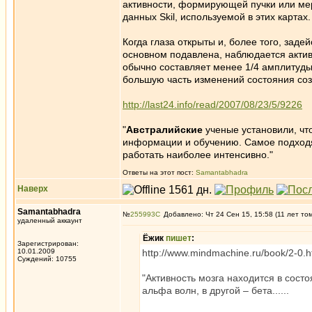
активности, формирующей пучки или мер
данных Skil, используемой в этих картах.
Когда глаза открыты и, более того, заде
основном подавлена, наблюдается активн
обычно составляет менее 1/4 амплитуды
большую часть изменений состояния созн
http://last24.info/read/2007/08/23/5/9226
"
Австралийские
ученые установили, что
информации и обучению. Самое подходящ
работать наиболее интенсивно."
Ответы на этот пост:
Samantabhadra
Наверх
Samantabhadra
№
255993
Добавлено: Чт 24 Сен 15, 15:58 (11 лет то
удаленный аккаунт
Ёжик
пишет
:
Зарегистрирован:
10.01.2009
http://www.mindmachine.ru/book/2-0.
Суждений: 10755
"Активность мозга находится в сос
альфа волн, в другой – бета......