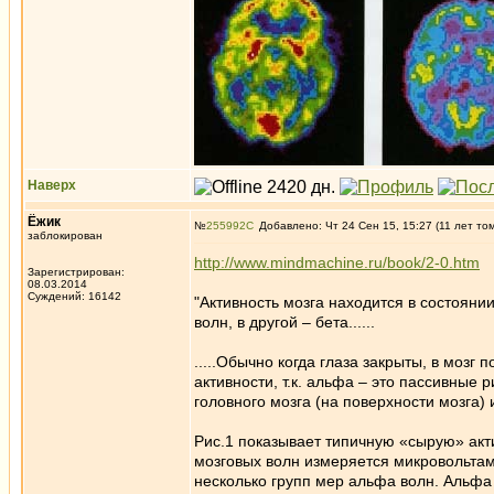
Наверх
Ёжик
№
255992
Добавлено: Чт 24 Сен 15, 15:27 (11 лет то
заблокирован
http://www.mindmachine.ru/book/2-0.htm
Зарегистрирован:
08.03.2014
Суждений: 16142
"Активность мозга находится в состоян
волн, в другой – бета......
.....Обычно когда глаза закрыты, в моз
активности, т.к. альфа – это пассивны
головного мозга (на поверхности мозга)
Рис.1 показывает типичную «сырую» акти
мозговых волн измеряется микровольтам
несколько групп мер альфа волн. Альф