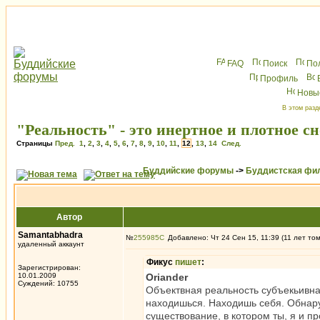
FAQ
Поиск
По
Профиль
Новы
В этом разд
"Реальность" - это инертное и плотное с
Страницы
Пред.
1
,
2
,
3
,
4
,
5
,
6
,
7
,
8
,
9
,
10
,
11
,
12
,
13
,
14
След.
Буддийские форумы
->
Буддистская фи
Автор
Samantabhadra
№
255985
Добавлено: Чт 24 Сен 15, 11:39 (11 лет то
удаленный аккаунт
Фикус
пишет
:
Зарегистрирован:
10.01.2009
Oriander
Суждений: 10755
Объектвная реальность субъекьивна.
находишься. Находишь себя. Обнару
существование, в котором ты, я и пр