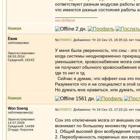
оответствуют разным модусам работы а
что имеются разные состояния работы ап
_________________
нео-буддист
Наверх
Ёжик
№
255996
Добавлено: Чт 24 Сен 15, 16:35 (11 лет то
заблокирован
У меня была уверенность, что сны - эт
Зарегистрирован:
когда системы неодновременно прекраща
08.03.2014
Суждений: 16142
уменьшается, кровоснабжение мозга сни
не получают обычного кровоснабжения ка
где то нет и тд.
Сейчас я думаю, что эффект сна это по
Разумеется что я не специалист в этой с
Но думать мне нравиться, или думать, ч
Наверх
Won Soeng
№
255997
Добавлено: Чт 24 Сен 15, 17:23 (11 лет то
заблокирован(а)
Зарегистрирован:
Сон это отключение мозга от внешних с
14.07.2006
возникает по большому множеству причи
Суждений: 14466
Откуда: Королев
1. Общий высокий фон возбуждения коры
2. Переобученность первичных зон восп