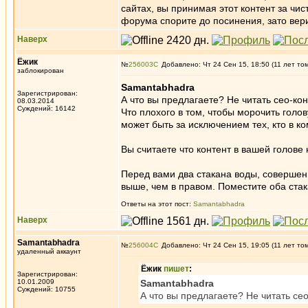
сайтах, вы принимая этот контент за чис
форума спорите до посинения, зато вер
Наверх
Ёжик
№
256003
Добавлено: Чт 24 Сен 15, 18:50 (11 лет то
заблокирован
Samantabhadra
Зарегистрирован:
А что вы предлагаете? Не читать сео-к
08.03.2014
Суждений: 16142
Что плохого в том, чтобы морочить голо
может быть за исключением тех, кто в к
Вы считаете что контент в вашей голове 
Перед вами два стакана воды, совершен
выше, чем в правом. Поместите оба стак
Ответы на этот пост:
Samantabhadra
Наверх
Samantabhadra
№
256004
Добавлено: Чт 24 Сен 15, 19:05 (11 лет то
удаленный аккаунт
Ёжик
пишет
:
Зарегистрирован:
10.01.2009
Samantabhadra
Суждений: 10755
А что вы предлагаете? Не читать се