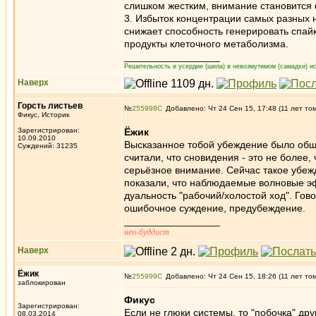
слишком жестким, внимание становитс
3. Избыток концентрации самых разных н
снижает способность генерировать спай
продукты клеточного метаболизма.
_________________
Решительность и усердие (шила) в невозмутимом (самадхи) ис
Наверх
Горсть листьев
№
255998
Добавлено: Чт 24 Сен 15, 17:48 (11 лет то
Фикус, Историк
Зарегистрирован:
Ёжик
10.09.2010
Высказанное тобой убеждение было обще
Суждений: 31235
считали, что сновидения - это не более
серьёзное внимание. Сейчас такое убеж
показали, что наблюдаемые волновые эф
дуальность "рабочий/холостой ход". Гов
ошибочное суждение, предубеждение.
_________________
нео-буддист
Наверх
Ёжик
№
255999
Добавлено: Чт 24 Сен 15, 18:26 (11 лет то
заблокирован
Фикус
Зарегистрирован:
Если не глюки системы, то "побочка" др
08.03.2014