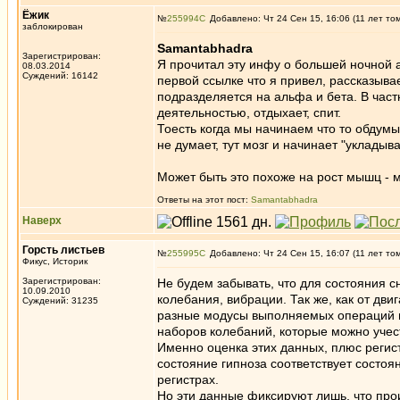
Ёжик
№
255994
Добавлено: Чт 24 Сен 15, 16:06 (11 лет то
заблокирован
Samantabhadra
Зарегистрирован:
Я прочитал эту инфу о большей ночной 
08.03.2014
Суждений: 16142
первой ссылке что я привел, рассказыва
подразделяется на альфа и бета. В част
деятельностью, отдыхает, спит.
Тоесть когда мы начинаем что то обдумыва
не думает, тут мозг и начинает "укладыва
Может быть это похоже на рост мышц - мы
Ответы на этот пост:
Samantabhadra
Наверх
Горсть листьев
№
255995
Добавлено: Чт 24 Сен 15, 16:07 (11 лет то
Фикус, Историк
Зарегистрирован:
Не будем забывать, что для состояния с
10.09.2010
колебания, вибрации. Так же, как от д
Суждений: 31235
разные модусы выполняемых операций 
наборов колебаний, которые можно учес
Именно оценка этих данных, плюс регист
состояние гипноза соответствует состо
регистрах.
Но эти данные фиксируют лишь, что про