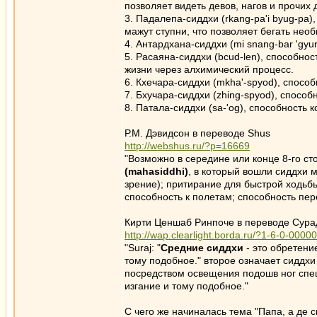
позволяет видеть девов, нагов и прочих 
3. Падалепа-сиддхи (rkang-pa'i byug-pa)
мажут ступни, что позволяет бегать нео
4. Антардхана-сиддхи (mi snang-bar 'gy
5. Расаяна-сиддхи (bcud-len), способно
жизни через алхимический процесс.
6. Кхечара-сиддхи (mkha'-spyod), способ
7. Бхучара-сиддхи (zhing-spyod), способ
8. Патала-сиддхи (sa-'og), способность
Р.М. Дэвидсон в переводе Shus
http://webshus.ru/?p=16669
"Возможно в середине или конце 8-го ст
(mahasiddhi)
, в который вошли сиддхи 
зрение); притирание для быстрой ходьбы
способность к полетам; способность пе
Кирти Ценшаб Ринпоче в переводе Сур
http://wap.clearlight.borda.ru/?1-6-0-000
"Suraj: "
Средние сиддхи
- это обретени
тому подобное." второе означает сиддхи
посредством освещения подошв ног спец
изгание и тому подобное."
С чего же начиналась тема "Папа, а де с