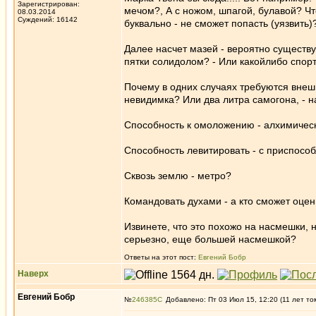
Зарегистрирован:
мечом?, А с ножом, шпагой, булавой? Чт
08.03.2014
Суждений: 16142
буквально - не сможет попасть (уязвить)
Далее насчет мазей - вероятно существуе
пятки солидолом? - Или какойлибо спо
Почему в одних случаях требуются внешн
невидимка? Или два литра самогона, - н
Способность к омоложению - алхимическ
Способность левитировать - с приспособ
Сквозь землю - метро?
Командовать духами - а кто сможет оцен
Извинете, что это похожо на насмешки, н
серьезно, еще большей насмешкой?
Ответы на этот пост:
Евгений Бобр
Наверх
Евгений Бобр
№
246385
Добавлено: Пт 03 Июл 15, 12:20 (11 лет то