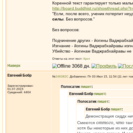
Коренной текст гарантирует только малы
http://board.buddhist.ru/showthread.php
"Если, после всего, ученик потерпит неу
силы
. Без вопросов."
Без вопросов:
Подчинение других - йогины Ваджрабхай
Изгнание - йогины Ваджрабхайравы изгн
Убийство - йогинам Ваджрабхайравы не ну
Ответы на этот пост:
Крот
Наверх
Евгений Бобр
№
246382
Добавлено: Пт 03 Июл 15, 11:54 (11 лет то
Зарегистрирован:
Полосатик
пишет
:
01.07.2015
Суждений: 4404
Евгений Бобр
пишет
:
Полосатик
пишет
:
Евгений Бобр
пишет
:
Демонстрация сиддх нич
оттого, что
Смеются
тан
хотя бы некоторые из них д