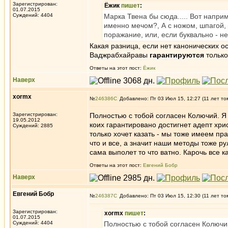
Зарегистрирован:
Ёжик
пишет
:
01.07.2015
Суждений: 4404
Марка Твена бы сюда..... Вот наприм
именно мечом?, А с ножом, шпагой, 
поражание, или, если буквально - не
Какая разница, если нет канонических 
Ваджрабхайравы
гарантируются
только
Ответы на этот пост:
Ёжик
Наверх
xormx
№
246386
Добавлено: Пт 03 Июл 15, 12:27 (11 лет то
Зарегистрирован:
Полностью с тобой согласен Колючий. Я 
19.05.2012
коих гарантировано достигнет адепт хри
Суждений: 2885
только хочет казать - мы тоже имеем пра
что и все, а значит наши методы тоже рул
сама выполет то что ватно. Карочь все к
Ответы на этот пост:
Евгений Бобр
Наверх
Евгений Бобр
№
246387
Добавлено: Пт 03 Июл 15, 12:30 (11 лет то
Зарегистрирован:
xormx
пишет
:
01.07.2015
Суждений: 4404
Полностью с тобой согласен Колючий