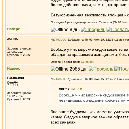
более действенными, чем те, которыми 
_________________
Безукоризненная вежливость японцев - с
Последний раз редактировалось: Си-ва-кон (Пт 03 Июл 1
Наверх
xormx
№
246390
Добавлено: Пт 03 Июл 15, 12:38 (11 лет то
Зарегистрирован:
Вообще у них мирские сидхи какие то ва
19.05.2012
обладание красивыми женщинами, богат
Суждений: 2885
Ответы на этот пост:
Си-ва-кон
Наверх
Си-ва-кон
№
246391
Добавлено: Пт 03 Июл 15, 12:42 (11 лет то
སྲི་བ་དཀོན
xormx
пишет
:
Зарегистрирован:
Вообще у них мирские сидхи какие т
19.12.2014
Суждений: 9073
невидимым, обладание красивыми ж
Знающие буддизм - как могут не учитыва
карму. Сиддхе наверное важнее обретат
всех каналах
_________________