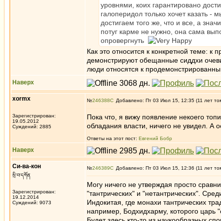
уровнями, коих гарантировано дости
галоперидол только хочет казать - 
достигаем того же, что и все, а знач
потуг карме не нужно, она сама выпол
опровергнуть
Как это относится к конкретной теме: к 
демонстрируют обещанные сиддхи очевид
люди относятся к продемонстрированным
Наверх
xormx
№
246388
Добавлено: Пт 03 Июл 15, 12:35 (11 лет то
Зарегистрирован:
Пока что, я вижу появление некоего топ
19.05.2012
обладания власти, ничего не увидел. А 
Суждений: 2885
Ответы на этот пост:
Евгений Бобр
Наверх
Си-ва-кон
№
246389
Добавлено: Пт 03 Июл 15, 12:36 (11 лет то
སྲི་བ་དཀོན
Могу ничего не утверждая просто сравни
Зарегистрирован:
"тантрических" и "нетантрических". Сре
19.12.2014
Индокитая, где монахи тантрических тра
Суждений: 9073
например, Бодхидхарму, которого царь "о
Будет здесь кто-то из наукообразных сп