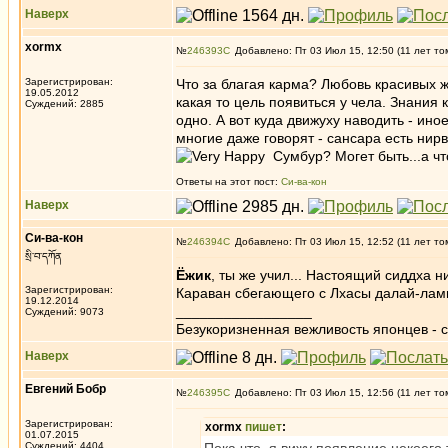
Наверх
xormx
№
246393
Добавлено: Пт 03 Июл 15, 12:50 (11 лет то
Зарегистрирован:
Что за благая карма? Любовь красивы
19.05.2012
какая то цель появиться у чела. Знания к
Суждений: 2885
одно. А вот куда движуху наводить - ино
многие даже говорят - сансара есть нирв
Сумбур? Могет быть...а чт
Ответы на этот пост:
Си-ва-кон
Наверх
Си-ва-кон
№
246394
Добавлено: Пт 03 Июл 15, 12:52 (11 лет то
སྲི་བ་དཀོན
Ёжик
, ты же учил... Настоящий сиддха 
Зарегистрирован:
Караван сбегающего с Лхасы далай-лам
19.12.2014
_________________
Суждений: 9073
Безукоризненная вежливость японцев - с
Наверх
Евгений Бобр
№
246395
Добавлено: Пт 03 Июл 15, 12:56 (11 лет то
Зарегистрирован:
xormx
пишет
:
01.07.2015
Суждений: 4404