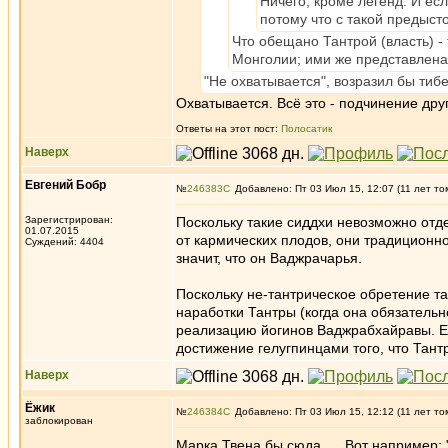
Ничего, кроме легенд. И ес
потому что с такой предыст
Что обещано Тантрой (власть) -
Монголии; ими же представлена
"Не охватывается", возразил бы тиб
Охватывается. Всё это - подчинение дру
Ответы на этот пост:
Полосатик
Наверх
Евгений Бобр
№
246383
Добавлено: Пт 03 Июл 15, 12:07 (11 лет то
Зарегистрирован:
Поскольку такие сиддхи невозможно отд
01.07.2015
от кармических плодов, они традиционно
Суждений: 4404
значит, что он Ваджрачарья.
Поскольку не-тантрическое обретение та
наработки Тантры (когда она обязательно
реализацию йогинов Ваджрабхайравы. Есл
достижение гелугпинцами того, что Тант
Наверх
Ёжик
№
246384
Добавлено: Пт 03 Июл 15, 12:12 (11 лет то
заблокирован
Марка Твена бы сюда..... Вот например: