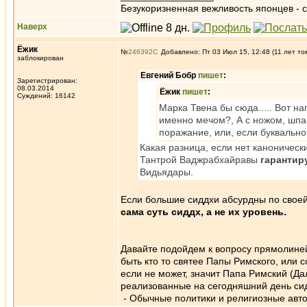
Безукоризненная вежливость японцев - с
Наверх
Ёжик
№
246392
Добавлено: Пт 03 Июл 15, 12:48 (11 лет то
заблокирован
Евгений Бобр
пишет
:
Зарегистрирован:
08.03.2014
Ёжик
пишет
:
Суждений: 16142
Марка Твена бы сюда..... Вот н
именно мечом?, А с ножом, шпаг
поражание, или, если буквально 
Какая разница, если нет каноничес
Тантрой Ваджрабхайравы
гарантир
Видьядары.
Если большие сиддхи абсурдны по своей 
сама суть сиддх, а не их уровень.
Давайте подойдем к вопросу прямолинейн
быть кто то святее Папы Римского, или 
если не может, значит Папа Римский (Д
реализованные на сегодняшний день сид
- Обычные политики и религиозные авто