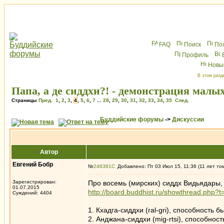
FAQ
Поиск
По
Профиль
Новы
В этом разд
Папа, а де сиддхи?! - демонстрация малы
Страницы
Пред.
1
,
2
,
3
,
4
,
5
,
6
,
7
...
28
,
29
,
30
,
31
,
32
,
33
,
34
,
35
След.
Буддийские форумы
->
Дискуссии
Автор
Евгений Бобр
№
246381
Добавлено: Пт 03 Июл 15, 11:36 (11 лет то
Зарегистрирован:
Про восемь (мирских) сиддх Видьядары, 
01.07.2015
http://board.buddhist.ru/showthread.ph
Суждений: 4404
1. Кхадга-сиддхи (ral-gri), способность
2. Анджана-сиддхи (mig-rtsi), способнос