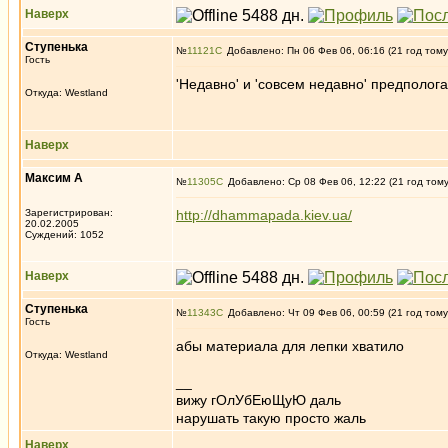
Наверх
Ступенькa
№
11121
Добавлено: Пн 06 Фев 06, 06:16 (21 год тому
Гость
'Hедавно' и 'совсем недавно' предполо
Откуда: Westland
Наверх
Максим А
№
11305
Добавлено: Ср 08 Фев 06, 12:22 (21 год том
Зарегистрирован:
http://dhammapada.kiev.ua/
20.02.2005
Суждений: 1052
Наверх
Ступенькa
№
11343
Добавлено: Чт 09 Фев 06, 00:59 (21 год тому
Гость
абы материала для лепки хватило
Откуда: Westland
__
вижу гОлУбЕюЩуЮ даль
нарушать такую просто жаль
Наверх