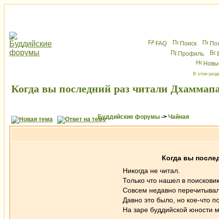
FAQ
Поиск
По
Профиль
Новы
В этом разд
Когда вы последний раз читали Дхаммап
Буддийские форумы
->
Чайная
Когда вы после
Никогда не читал.
Только что нашел в поисковик
Совсем недавно перечитывал
Давно это было, но кое-что п
На заре буддийской юности м