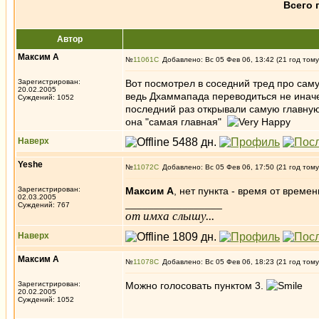
Всего 
Автор
Максим А
№
11061
Добавлено: Вс 05 Фев 06, 13:42 (21 год тому
Зарегистрирован:
Вот посмотрел в соседний тред про саму
20.02.2005
ведь Дхаммапада переводиться не иначе 
Суждений: 1052
последний раз открывали самую главную к
она "самая главная"
Наверх
Yeshe
№
11072
Добавлено: Вс 05 Фев 06, 17:50 (21 год тому
Зарегистрирован:
Максим А
, нет пункта - время от време
02.03.2005
_________________
Суждений: 767
от имха слышу...
Наверх
Максим А
№
11078
Добавлено: Вс 05 Фев 06, 18:23 (21 год тому
Зарегистрирован:
Можно голосовать пунктом 3.
20.02.2005
Суждений: 1052