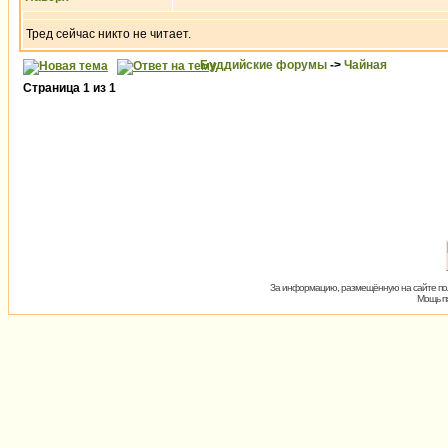
Тред сейчас никто не читает.
Буддийские форумы
->
Чайная
Страница
1
из
1
За информацию, размещённую на сайте пол
Мощь пх