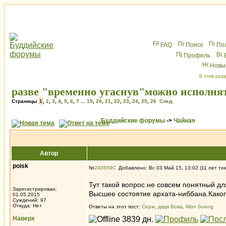
FAQ
Поиск
По
Профиль
Новы
В этом разд
разве "временно угаснув"можно исполнят
Страницы
1
,
2
,
3
,
4
,
5
,
6
,
7
...
19
,
20
,
21
,
22
,
23
,
24
,
25
,
26
След.
Буддийские форумы
->
Чайная
Автор
poisk
№
240659
Добавлено: Вс 03 Май 15, 13:02 (11 лет то
Тут такой вопрос.не совсем понятный д
Зарегистрирован:
Высшее состоятие архата-ниббана.Каког
01.05.2015
Суждений: 97
Откуда: Нет
Ответы на этот пост:
Серж
,
дядя Вова
,
Won Soeng
Наверх