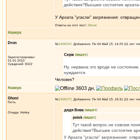
действия?Высшее состоятие архата-
У Архата "угасли" загрязнения: отвращен
Ответы на этот пост:
Ghost
Наверх
Dron
№
240825
Добавлено: Пн 04 Май 15, 14:25 (11 лет то
Серж
пишет
:
Зарегистрирован:
01.01.2010
Суждений: 9322
Ну, нирвана это вроде не состояние.
нуждается.
Человек?
Наверх
Ghost
№
240827
Добавлено: Пн 04 Май 15, 16:31 (11 лет то
Гость
дядя Вова
пишет
:
Откуда: Horley
poisk
пишет
:
Тут такой вопрос.не совсем пон
действия?Высшее состоятие арх
У Архата "угасли" загрязнения: отвр