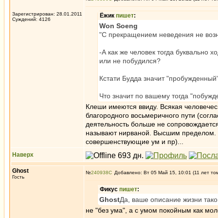
Зарегистрирован: 28.01.2011
Ёжик
пишет
:
Суждений: 4126
Won Soeng
"С прекращением неведения не воз
-А как же человек тогда буквально х
или не побудился?
Кстати Будда значит "пробужденный"
Что значит по вашему тогда "побужд
Клеши имеются ввиду. Всякая человечес
благородного восьмеричного пути (согла
деятельность больше не сопровождается
называют нирваной. Высшим пределом. 
совершенствующие ум и пр)...
Наверх
Ghost
№
240938
Добавлено: Вт 05 Май 15, 10:01 (11 лет то
Гость
Фикус
пишет
:
Ghost
Да, ваше описание жизни тако
не "без ума", а с умом покойным как мо