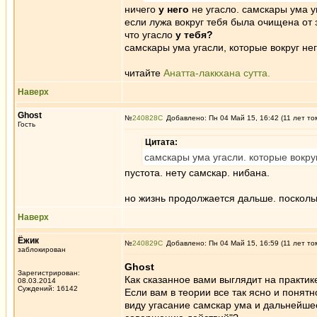
ничего
у него
не угасло. самскары ума 
если лужа вокруг тебя была очищена от з
что угасло
у тебя?
самскары ума угасли, которые вокруг не
читайте
Анатта-лаккхана сутта.
Наверх
Ghost
№
240828
Добавлено: Пн 04 Май 15, 16:42 (11 лет то
Гость
Цитата:
самскары ума угасли. которые вокру
пустота. нету самскар. нибана.
но жизнь продолжается дальше. посколь
Наверх
Ёжик
№
240829
Добавлено: Пн 04 Май 15, 16:59 (11 лет то
заблокирован
Ghost
Зарегистрирован:
Как сказанное вами выглядит на практик
08.03.2014
Суждений: 16142
Если вам в теории все так ясно и понятн
виду угасание самскар ума и дальнейше