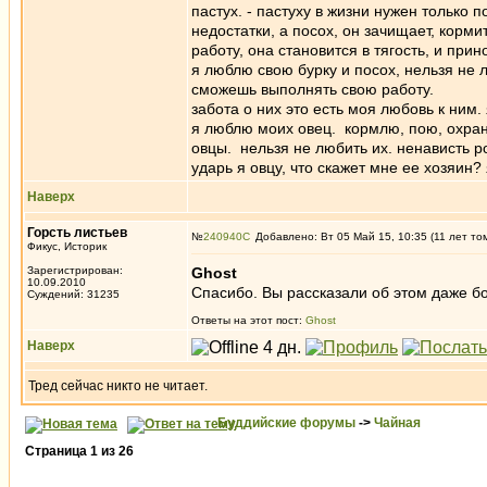
пастух. - пастуху в жизни нужен только п
недостатки, а посох, он зачищает, корми
работу, она становится в тягость, и при
я люблю свою бурку и посох, нельзя не л
сможешь выполнять свою работу.
забота о них это есть моя любовь к ним. 
я люблю моих овец. кормлю, пою, охраняю
овцы. нельзя не любить их. ненависть р
ударь я овцу, что скажет мне ее хозяин
Наверх
Горсть листьев
№
240940
Добавлено: Вт 05 Май 15, 10:35 (11 лет то
Фикус, Историк
Зарегистрирован:
Ghost
10.09.2010
Спасибо. Вы рассказали об этом даже б
Суждений: 31235
Ответы на этот пост:
Ghost
Наверх
Тред сейчас никто не читает.
Буддийские форумы
->
Чайная
Страница
1
из
26