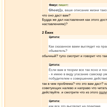
Фикус
пишет
:
Ghost
Да, ваше описание жизни тако
что оно даст вам?
Будда же дал наставления как этого до
наставлениям)?
2 Ёжик
Цитата:
Как сказанное вами выглядит на пра
обыватель?
обычный? тупо смотрит и говорит что та
Цитата:
Если вам в теории все так ясно и по
- я имею в виду угасание самскар у
побудителем к совершению действи
так в чем проблема? что это вам даст? 
советующих налево и направо что читать
действуйте. и смотрите что из этого
полу
Цитата:
как все это выглядит
на практике