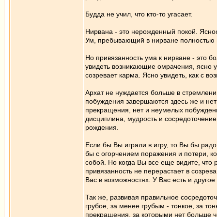
Будда не учил, что кто-то угасает.
Нирвана - это нерожденный покой. Ясно
Ум, пребывающий в нирване полностью 
Но привязанность ума к нирване - это бо
увидеть возникающие омрачения, ясно у
созревает карма. Ясно увидеть, как с во
Архат не нуждается больше в стремлении
побуждения завершаются здесь же и нет
прекращения, нет и неумелых побуждени
дисциплина, мудрость и сосредоточение.
рождения.
Если бы Вы играли в игру, то Вы бы ра
бы с огорчением поражения и потери, к
собой. Но когда Вы все еще видите, что 
привязанность не перерастает в созрева
Вас в возможностях. У Вас есть и другое
Так же, развивая правильное сосредото
грубое, за менее грубым - тонкое, за то
прекращения, за которыми нет больше ч