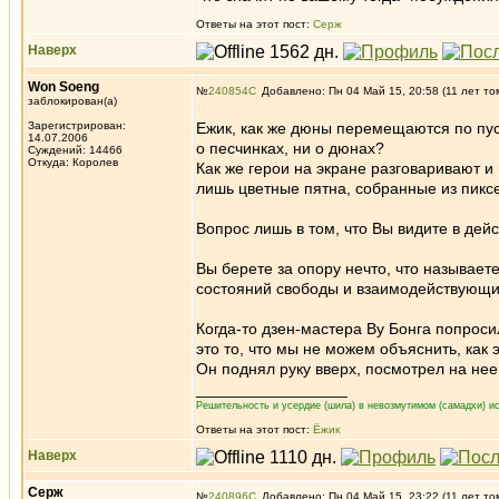
Ответы на этот пост:
Серж
Наверх
Won Soeng
№
240854
Добавлено: Пн 04 Май 15, 20:58 (11 лет то
заблокирован(а)
Зарегистрирован:
Ежик, как же дюны перемещаются по пуст
14.07.2006
о песчинках, ни о дюнах?
Суждений: 14466
Откуда: Королев
Как же герои на экране разговаривают и 
лишь цветные пятна, собранные из пикс
Вопрос лишь в том, что Вы видите в дей
Вы берете за опору нечто, что называет
состояний свободы и взаимодействующих
Когда-то дзен-мастера Ву Бонга попросил
это то, что мы не можем объяснить, как 
Он поднял руку вверх, посмотрел на нее 
_________________
Решительность и усердие (шила) в невозмутимом (самадхи) ис
Ответы на этот пост:
Ёжик
Наверх
Серж
№
240896
Добавлено: Пн 04 Май 15, 23:22 (11 лет то