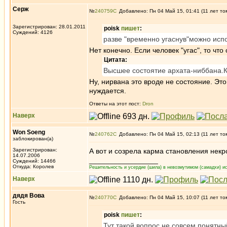
Серж
№
240759
Добавлено: Пн 04 Май 15, 01:41 (11 лет то
Зарегистрирован: 28.01.2011
poisk
пишет
:
Суждений: 4126
разве "временно угаснув"можно исп
Нет конечно. Если человек "угас", то чт
Цитата:
Высшее состоятие архата-ниббана.К
Ну, нирвана это вроде не состояние. Это
нуждается.
Ответы на этот пост:
Dron
Наверх
Won Soeng
№
240762
Добавлено: Пн 04 Май 15, 02:13 (11 лет то
заблокирован(а)
Зарегистрирован:
А вот и созрела карма становления некро
14.07.2006
_________________
Суждений: 14466
Откуда: Королев
Решительность и усердие (шила) в невозмутимом (самадхи) ис
Наверх
дядя Вова
№
240770
Добавлено: Пн 04 Май 15, 10:07 (11 лет то
Гость
poisk
пишет
:
Тут такой вопрос.не совсем понятн