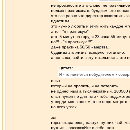
не произносите это слово. неправильное
нельзя практиковать буддизм. это нонсен
это все равно что директор какогонить за
идиотизм.
это нужно любить и этим жить каждое мг
а то - "я практикую".
ага. 5 минут на гору, и 23 часа 55 минут 
но!!! - "я практикую!!!"
даже практика 50/50 - мертва.
буддизм это жизнь. всецело, тотально.
а попытка, войти в эту тотальность, это 
Цитата:
И что является побудителем к сове
опыт.
который не пропить, и не потерять.
не одиночный а тысячекратный. 100500 
опыт нужен не для того чтобы подсмотрет
утвердиться в новом, а не подстмотреть 
на всех углах.
зы
горы. отара овец. пастух. путник. чай. ко
путник. - расскажИте о себе, пож.