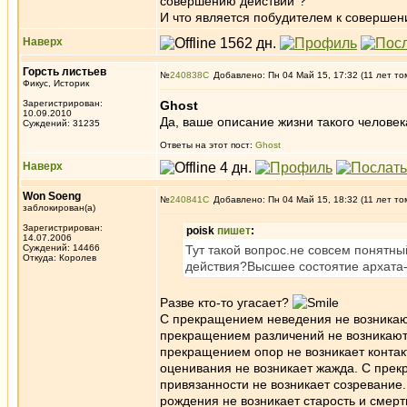
совершению действий"?
И что является побудителем к совершен
Наверх
Горсть листьев
№
240838
Добавлено: Пн 04 Май 15, 17:32 (11 лет то
Фикус, Историк
Зарегистрирован:
Ghost
10.09.2010
Да, ваше описание жизни такого человек
Суждений: 31235
Ответы на этот пост:
Ghost
Наверх
Won Soeng
№
240841
Добавлено: Пн 04 Май 15, 18:32 (11 лет то
заблокирован(а)
Зарегистрирован:
poisk
пишет
:
14.07.2006
Суждений: 14466
Тут такой вопрос.не совсем понятн
Откуда: Королев
действия?Высшее состоятие архата-
Разве кто-то угасает?
С прекращением неведения не возникаю
прекращением различений не возникают
прекращением опор не возникает контак
оценивания не возникает жажда. С пре
привязанности не возникает созревание
рождения не возникает старость и смерть