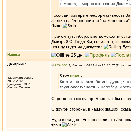
темпора, о морес окончания Дхарм
Росс-сан, измерьте информативность Ваш
зрения на "концепции" и "не-концепции"
было
.
Причем тут либерально-демократическая 
Дмитрий С. Тогда Вы, возможно, со всем
поводу ведения дискуссии
Наверх
Дмитрий С
№
233436
Добавлено: Сб 21 Фев 15, 23:37 (11 лет то
Серж
пишет
:
Зарегистрирован:
28.03.2013
Кстати, есть такая богиня Дурга, чт
Суждений: 7054
труднодоступность и непобедимость
Откуда: Харьков
Сережа, это же супер! Блин, как бы не 
С другой стороны, в наших (ваших) сказ
Ну, и если дост. Еше позволит, то Лао-цз
трэш
.