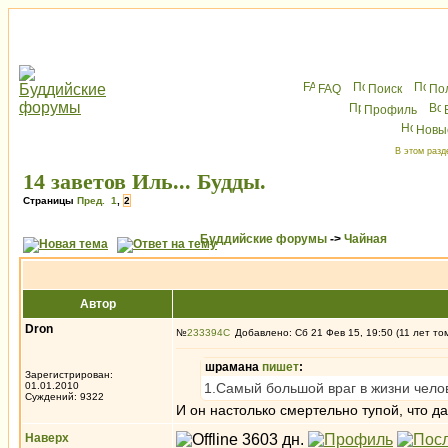
FAQ
Поиск
По
Профиль
Новы
В этом разд
14 заветов Иль... Будды.
Страницы
Пред.
1
,
2
Буддийские форумы
->
Чайная
Автор
Dron
№
233394
Добавлено: Сб 21 Фев 15, 19:50 (11 лет то
шрамана
пишет
:
Зарегистрирован:
01.01.2010
1.Самый большой враг в жизни челов
Суждений: 9322
И он настолько смертельно тупой, что да
Наверх