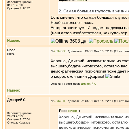
Зарегистрирован:
01.01.2010
Суждений: 9322
2. Самая большая глупость в жизни 
Есть мнение, что самая большая глупост
Необязательно - ложь.
Автор агонизирует. И подает надежды на 
(наш автор изобретателен, как гулливе
Наверх
Росс
№
233430
Добавлено: Сб 21 Фев 15, 22:45 (11 лет то
Гость
Хорошо, Дмитрий, исключительно из сост
высшего,боддхичитовского, оставлю вас 
демократическая психология тоже даёт н
о морес окончания Дхармы!
Ответы на этот пост:
Дмитрий С
Наверх
Дмитрий С
№
233431
Добавлено: Сб 21 Фев 15, 22:51 (11 лет то
Росс
пишет
:
Зарегистрирован:
28.03.2013
Хорошо, Дмитрий, исключительно из 
Суждений: 7054
высшего,боддхичитовского, оставлю 
Откуда: Харьков
демократическая психология тоже да