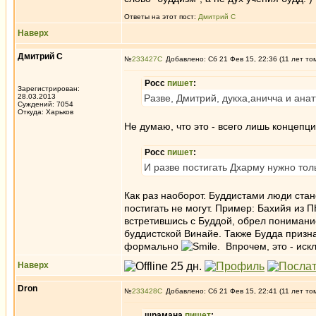
Ответы на этот пост:
Дмитрий С
Наверх
Дмитрий С
№
233427
Добавлено: Сб 21 Фев 15, 22:36 (11 лет то
Росс
пишет
:
Зарегистрирован:
28.03.2013
Разве, Дмитрий, дукха,аничча и анат
Суждений: 7054
Откуда: Харьков
Не думаю, что это - всего лишь концепци
Росс
пишет
:
И разве постигать Дхарму нужно толь
Как раз наоборот. Буддистами люди стано
постигать не могут. Пример: Бахийя из 
встретившись с Буддой, обрел пониман
буддистской Винайе. Также Будда призна
формально
. Впрочем, это - ис
Наверх
Dron
№
233428
Добавлено: Сб 21 Фев 15, 22:41 (11 лет то
шрамана
пишет
: