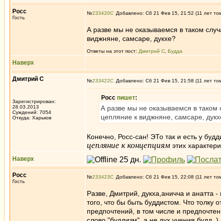
Росс
№
233420
Добавлено: Сб 21 Фев 15, 21:52 (11 лет то
Гость
А разве мы не оказываемся в таком случ
виджняне, самсаре, дукхе?
Ответы на этот пост:
Дмитрий С
,
Будда
Наверх
Дмитрий С
№
233422
Добавлено: Сб 21 Фев 15, 21:58 (11 лет то
Росс
пишет
:
Зарегистрирован:
28.03.2013
А разве мы не оказываемся в таком 
Суждений: 7054
цепляние к виджняне, самсаре, дукх
Откуда: Харьков
Конечно, Росс-сан! ЭТо так и есть у буд
цепляние к концепциям
этих характери
Наверх
Росс
№
233423
Добавлено: Сб 21 Фев 15, 22:08 (11 лет то
Гость
Разве, Дмитрий, дукха,аничча и анатта -
того, что бы быть буддистом. Что толку 
предпочтений, в том числе и предпочтен
слово "буддизм", а не дух учения будд. )