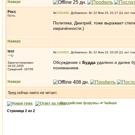
Наверх
Росс
№
233449
Добавлено: Вс 22 Фев 15, 01:17 (11 лет то
Гость
Политика, Дмитрий, тоже выражает степ
омрачённости.)
Наверх
test
№
233460
Добавлено: Вс 22 Фев 15, 03:20 (11 лет то
一心
Обсуждение с
Будда
удалено и далее бу
Зарегистрирован:
18.02.2005
пониманием.
Суждений: 18709
Наверх
Тред сейчас никто не читает.
Буддийские форумы
->
Чайная
Страница
2
из
2