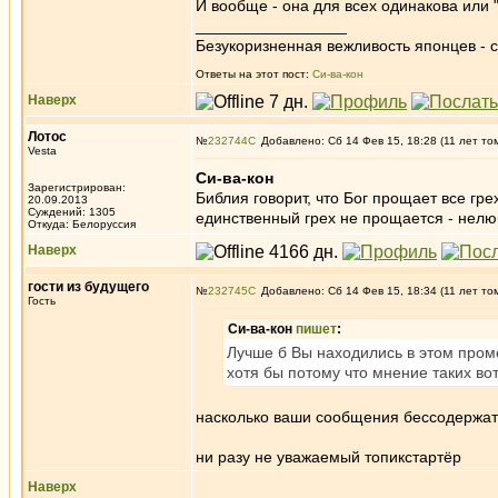
И вообще - она для всех одинакова или 
_________________
Безукоризненная вежливость японцев - с
Ответы на этот пост:
Си-ва-кон
Наверх
Лотос
№
232744
Добавлено: Сб 14 Фев 15, 18:28 (11 лет то
Vesta
Си-ва-кон
Зарегистрирован:
Библия говорит, что Бог прощает все гре
20.09.2013
Суждений: 1305
единственный грех не прощается - нелюбо
Откуда: Белоруссия
Наверх
гости из будущего
№
232745
Добавлено: Сб 14 Фев 15, 18:34 (11 лет то
Гость
Си-ва-кон
пишет
:
Лучше б Вы находились в этом проме
хотя бы потому что мнение таких вот
насколько ваши сообщения бессодержат
ни разу не уважаемый топикстартёр
Наверх