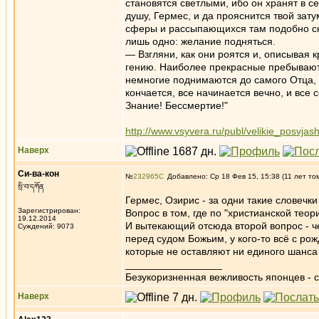
становятся светлыми, ибо он хранят в с
душу, Гермес, и да прояснится твой за
сферы и рассыпающихся там подобно сно
лишь одно: желание подняться.
— Взгляни, как они роятся и, описывая 
гению. Наиболее прекрасные пребывают 
немногие поднимаются до самого Отца, 
кончается, все начинается вечно, и все
Знание! Бессмертие!"
http://www.vsyvera.ru/publ/velikie_posvj
Наверх
Си-ва-кон
№
232965
Добавлено: Ср 18 Фев 15, 15:38 (11 лет то
སྲི་བ་དཀོན
Гермес, Озирис - за одни такие словечки
Зарегистрирован:
Вопрос в том, где по "христианской те
19.12.2014
И вытекающий отсюда второй вопрос - ч
Суждений: 9073
перед судом Божьим, у кого-то всё с ро
которые не оставляют ни единого шанса
_________________
Безукоризненная вежливость японцев - с
Наверх