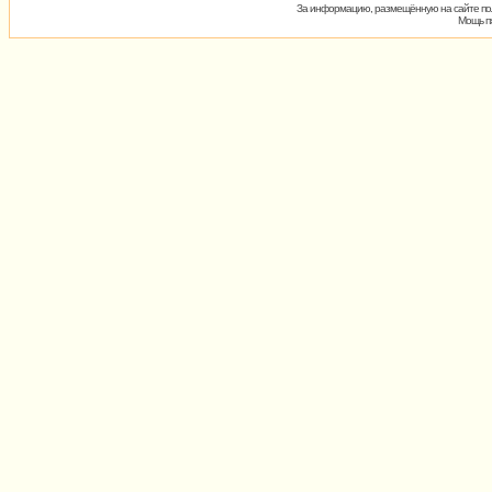
За информацию, размещённую на сайте пол
Мощь пх