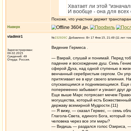
Хватает ли этой "изнача
И вообще - она для всех
Похоже, что участник держит транспаран
Наверх
vladimir1
№
232926
Добавлено: Вт 17 Фев 15, 21:49 (11 лет то
Видение Гермеса .
Зарегистрирован:
09.02.2015
Суждений: 49
— Взирай, слушай и понимай. Перед тоб
Откуда: Россия.
падение и восхождение душ. Семь Гениев
сферой Духа, над одной ступенью в жизн
венчанный серебристым серпом. Он упр
притягивает ее в круг своего влияния. 
спускающимся и поднимающимся. Еще в
попеременно забывают и узнают друг др
Еще выше Марс потрясает мечем Правос
могущества, который есть Божественный 
державу всемирной Мудрости.{11}
— Я вижу, — сказал Гермес, — семь обл
Глагола-Света, единого Бога, который го
человека через все эти миры?
— Видишь — раздался голос Озириса, — 