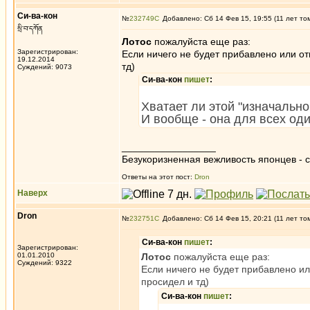
Си-ва-кон
№
232749
Добавлено: Сб 14 Фев 15, 19:55 (11 лет то
སྲི་བ་དཀོན
Лотос
пожалуйста еще раз:
Зарегистрирован:
Если ничего не будет прибавлено или от
19.12.2014
тд)
Суждений: 9073
Си-ва-кон
пишет
:
Хватает ли этой "изначальн
И вообще - она для всех од
_________________
Безукоризненная вежливость японцев - с
Ответы на этот пост:
Dron
Наверх
Dron
№
232751
Добавлено: Сб 14 Фев 15, 20:21 (11 лет то
Си-ва-кон
пишет
:
Зарегистрирован:
01.01.2010
Лотос
пожалуйста еще раз:
Суждений: 9322
Если ничего не будет прибавлено ил
просидел и тд)
Си-ва-кон
пишет
: