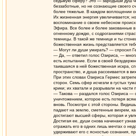
седьмую сферу? Это — зародыши душ чело
беззаботные, но не сознающие своего сч
более тяжелые. В каждом воплощении он
Их жизненная энергия увеличивается; но
воспоминание о своем небесном происх
Эфира. Все более и более закованные в
огненному дождю, с содроганиями страст
темницы. В такой же темнице и ты стон
божественная жизнь представляется те
— Могут ли души умирать? — спросил Г
— Да, — ответил голос Озириса, — многи
есть испытание. Если в своей безудерж
таившаяся в ней божественная искра, с
пространство, и душа рассеивается в ви
При этих словах Озириса Гермес затреп
сторон. Семь сфер исчезли в густых ту
крики; их хватали и разрывали на част
— Такова — раздался голос Озириса — с
уничтожением, которое есть потеря вся
вновь. Посмотри с этой стороны. Видиш
падают на землю, сметенные вихрем, ка
достигают высшей сферы, которая и увл
Достигая ее, души снова начинают узнав
отражать его в одних лишь мечтах о нед
удерживают его с ясностью сознания, пр