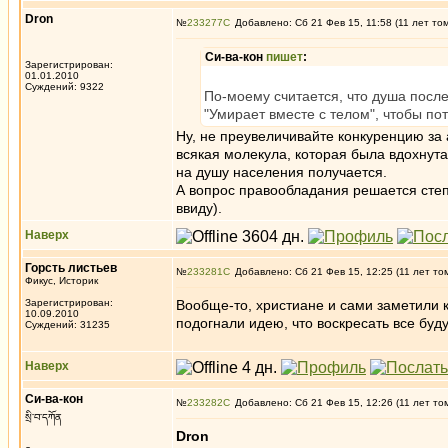
Dron
№
233277
Добавлено: Сб 21 Фев 15, 11:58 (11 лет то
Си-ва-кон
пишет
:
Зарегистрирован:
01.01.2010
Суждений: 9322
По-моему считается, что душа посл
"Умирает вместе с телом", чтобы пот
Ну, не преувеличивайте конкуренцию за 
всякая молекула, которая была вдохнута,
на душу населения получается.
А вопрос правообладания решается степе
ввиду).
Наверх
Горсть листьев
№
233281
Добавлено: Сб 21 Фев 15, 12:25 (11 лет то
Фикус, Историк
Зарегистрирован:
Вообще-то, христиане и сами заметили ко
10.09.2010
подогнали идею, что воскресать все буд
Суждений: 31235
Наверх
Си-ва-кон
№
233282
Добавлено: Сб 21 Фев 15, 12:26 (11 лет то
སྲི་བ་དཀོན
Dron