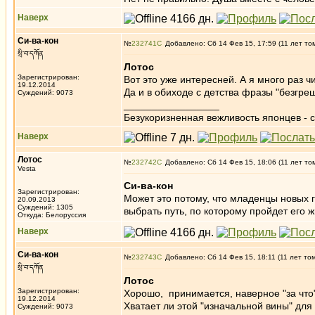
Наверх
Си-ва-кон
№
232741
Добавлено: Сб 14 Фев 15, 17:59 (11 лет то
སྲི་བ་དཀོན
Лотос
Зарегистрирован:
Вот это уже интересней. А я много раз 
19.12.2014
Да и в обиходе с детства фразы "безгреш
Суждений: 9073
_________________
Безукоризненная вежливость японцев - с
Наверх
Лотос
№
232742
Добавлено: Сб 14 Фев 15, 18:06 (11 лет то
Vesta
Си-ва-кон
Зарегистрирован:
Может это потому, что младенцы новых г
20.09.2013
Суждений: 1305
выбрать путь, по которому пройдет его 
Откуда: Белоруссия
Наверх
Си-ва-кон
№
232743
Добавлено: Сб 14 Фев 15, 18:11 (11 лет то
སྲི་བ་དཀོན
Лотос
Зарегистрирован:
Хорошо, принимается, наверное "за что"
19.12.2014
Хватает ли этой "изначальной вины" для
Суждений: 9073