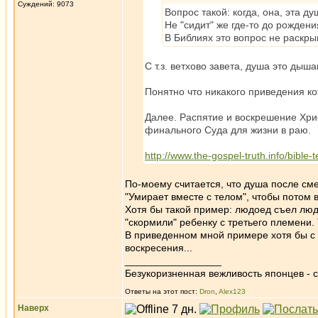
Суждений: 9073
Вопрос такой: когда, она, эта д
Не "сидит" же где-то до рождения
В Библиях это вопрос не раскры
С т.з. ветхово завета, душа это дыш
Понятно что никакого приведения ко
Далее. Распятие и воскрешение Хри
финального Суда для жизни в раю.
http://www.the-gospel-truth.info/bible-
По-моему считается, что душа после см
"Умирает вместе с телом", чтобы потом в
Хотя бы такой пример: людоед съел людо
"скормили" ребенку с третьего племени. 
В приведенном мной примере хотя бы с 
воскресения...
_________________
Безукоризненная вежливость японцев - с
Ответы на этот пост:
Dron
,
Alex123
Наверх