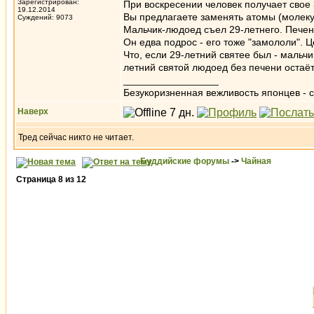
Зарегистрирован:
При воскресении человек получает свое 
19.12.2014
Вы предлагаете заменять атомы (молекулы
Суждений: 9073
Мальчик-людоед съел 29-летнего. Печень
Он едва подрос - его тоже "замололи".
Что, если 29-летний святее был - мальчи
летний святой людоед без печени остаё
_________________
Безукоризненная вежливость японцев - с
Наверх
Тред сейчас никто не читает.
Буддийские форумы
->
Чайная
Страница
8
из
12