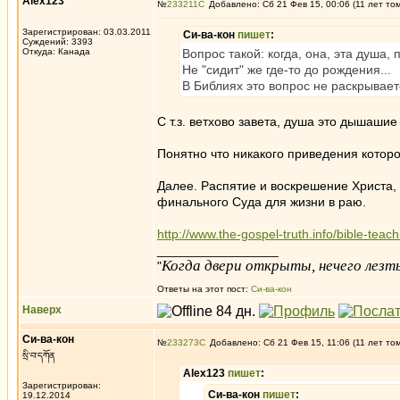
Alex123
№
233211
Добавлено: Сб 21 Фев 15, 00:06 (11 лет то
Зарегистрирован: 03.03.2011
Си-ва-кон
пишет
:
Суждений: 3393
Откуда: Канада
Вопрос такой: когда, она, эта душа,
Не "сидит" же где-то до рождения...
В Библиях это вопрос не раскрывае
С т.з. ветхово завета, душа это дышашие
Понятно что никакого приведения которо
Далее. Распятие и воскрешение Христа,
финального Суда для жизни в раю.
http://www.the-gospel-truth.info/bible-teach
_________________
Когда двери открыты, нечего лезть
"
Ответы на этот пост:
Си-ва-кон
Наверх
Си-ва-кон
№
233273
Добавлено: Сб 21 Фев 15, 11:06 (11 лет то
སྲི་བ་དཀོན
Alex123
пишет
:
Зарегистрирован:
Си-ва-кон
пишет
:
19.12.2014