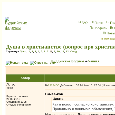
FAQ
Поиск
По
Профиль
Новы
В этом разд
Душа в христианстве (вопрос про христи
Страницы
Пред.
1
,
2
,
3
,
4
,
5
,
6
,
7
,
8
,
9
,
10
,
11
,
12
След.
Буддийские форумы
->
Чайная
Автор
Лотос
№
232740
Добавлено: Сб 14 Фев 15, 17:54 (11 лет то
Vesta
Си-ва-кон
Зарегистрирован:
Цитата:
20.09.2013
Суждений: 1305
Как я понял, согласно христианству,
Откуда: Белоруссия
Правильно я понимаю объяснения, 
Нет не правильно. Душа вместе с челов