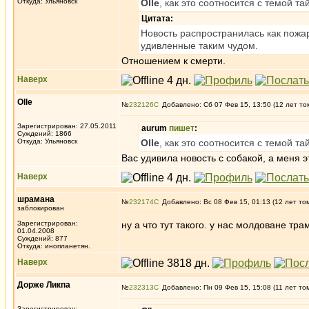
Откуда: Ульяновск
Olle
, как это соотносится с темой т
Цитата:
Новость распространилась как пожа
удивленные таким чудом.
Отношением к смерти.
Наверх
Olle
№
232126
Добавлено: Сб 07 Фев 15, 13:50 (12 лет то
Зарегистрирован: 27.05.2011
aurum
пишет
:
Суждений: 1866
Откуда: Ульяновск
Olle
, как это соотносится с темой т
Вас удивила новость с собакой, а меня э
Наверх
шрамана
№
232174
Добавлено: Вс 08 Фев 15, 01:13 (12 лет то
заблокирован
Зарегистрирован:
ну а что тут такого. у нас молдоване тра
01.04.2008
Суждений: 877
Откуда: инопланетян.
Наверх
Дорже Ликпа
№
232313
Добавлено: Пн 09 Фев 15, 15:08 (11 лет то
Зарегистрирован: