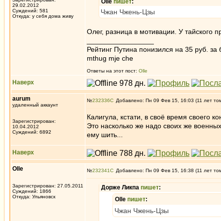
Olle
пишет
:
29.02.2012
Суждений: 581
Чжан Чжень-Цзы
Откуда: у себя дома живу
Олег, разница в мотивации. У тайского 
_________________
Рейтинг Путина понизился на 35 руб. за 
mthug mje che
Ответы на этот пост:
Olle
Наверх
aurum
№
232336
Добавлено: Пн 09 Фев 15, 16:03 (11 лет то
удаленный аккаунт
Калигула, кстати, в своё время своего к
Зарегистрирован:
Это насколько же надо своих же военн
10.04.2012
Суждений: 6892
ему шить...
Наверх
Olle
№
232341
Добавлено: Пн 09 Фев 15, 16:38 (11 лет то
Зарегистрирован: 27.05.2011
Дорже Ликпа
пишет
:
Суждений: 1866
Откуда: Ульяновск
Olle
пишет
:
Чжан Чжень-Цзы