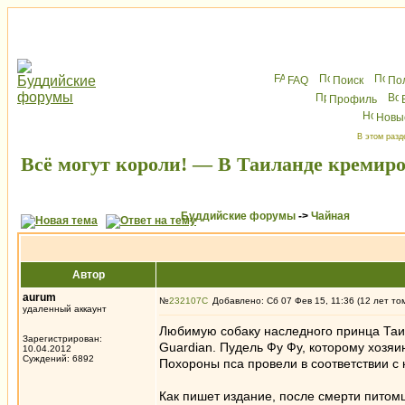
FAQ
Поиск
По
Профиль
Новы
В этом разд
Всё могут короли! — В Таиланде кремир
Буддийские форумы
->
Чайная
Автор
aurum
№
232107
Добавлено: Сб 07 Фев 15, 11:36 (12 лет то
удаленный аккаунт
Любимую собаку наследного принца Таи
Зарегистрирован:
Guardian. Пудель Фу Фу, которому хозяи
10.04.2012
Суждений: 6892
Похороны пса провели в соответствии с
Как пишет издание, после смерти питом