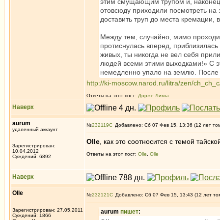
этим смущающим трупом и, наконец,
отовсюду приходили посмотреть на э
доставить труп до места кремации, в
Между тем, случайно, мимо проходи
протиснулась вперед, приблизилась 
живых, ты никогда не вел себя прил
людей всеми этими выходками!» С эт
немедленно упало на землю. После 
http://ki-moscow.narod.ru/litra/zen/ch_ch
Ответы на этот пост:
Дорже Ликпа
Наверх
aurum
№
232119
Добавлено: Сб 07 Фев 15, 13:36 (12 лет то
удаленный аккаунт
Olle
, как это соотносится с темой тайск
Зарегистрирован:
10.04.2012
Ответы на этот пост:
Olle
,
Olle
Суждений: 6892
Наверх
Olle
№
232121
Добавлено: Сб 07 Фев 15, 13:43 (12 лет то
Зарегистрирован: 27.05.2011
aurum
пишет
:
Суждений: 1866