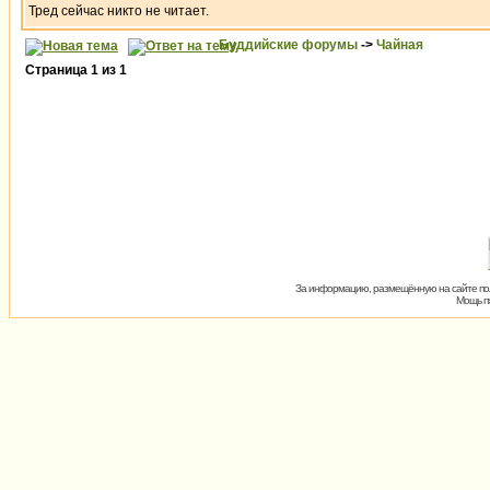
Тред сейчас никто не читает.
Буддийские форумы
->
Чайная
Страница
1
из
1
За информацию, размещённую на сайте пол
Мощь пх