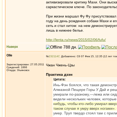
активизировали критику Махи. Они выск
саркастическом ключе. По законодательс
При жизни маршал Фу Фу присутствовал
году на день рождения собаки Махи и ег
сеть и стал хитом: на нем демонстрируе
лишь в нижнее белье.
http://lenta.ru/news/2015/02/06/fufu/
Наверх
Olle
№
232114
Добавлено: Сб 07 Фев 15, 12:35 (12 лет то
Зарегистрирован: 27.05.2011
Чжан Чжень-Цзы
Суждений: 1866
Откуда: Ульяновск
Практика дзэн
Цитата:
Инь-Фэн боялся, что такая демонст
Алмазной Пещере Горы У Дай и реши
умирали по-разному,—лежа или сидя
видели нескольких человек, которые
нибудь, чтобы кто-либо умирал ввер
таком случае я умру вверх ногами».
умер. Труп твердо стоял там с при