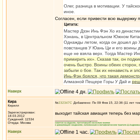
Олег, разница в мотивации. У тайск
иное.
Согласен, если привести всю выдержку 
Цитата:
Мастер Дзэн Инь Фэн Хо из династии
Хэнань, в Центральном Южном Китае
Однажды летом, когда он дошел до 
повстанцев У Юань Ци и его воины 
еще не взяла верх. Тогда Мастер Ин
примирить их». Сказав так, он подки
очень быстро. Воины обеих сторон,
забыли о бое. Так их ненависть и зл
Инь-Фэн боялся, что такая демонст
Алмазной Пещере Горы У Дай и
реш
Наверх
Кира
№
232347
Добавлено: Пн 09 Фев 15, 22:36 (11 лет то
Кирилл
Зарегистрирован:
выходит тайская авиация теперь без мар
18.03.2012
_________________
Суждений: 11534
Откуда: Москва
новичок на форуме, прочитавший несколько книжек
и доверяющий сведениям, изложенным в метафизическом трактате Д.Андреева 
Наверх