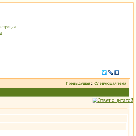
иcтрaция
д
Предыдущая
::
Следующая тема