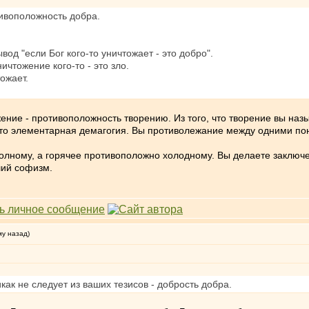
тивоположность добра.
вод "если Бог кого-то уничтожает - это добро".
ничтожение кого-то - это зло.
ожает.
ение - противоположность творению. Из того, что творение вы назы
сто элементарная демагогия. Вы противолежание между одними по
олному, а горячее противоположно холодному. Вы делаете заключен
ший софизм.
му назад)
икак не следует из ваших тезисов - добрость добра.