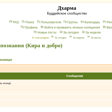
Дхарма
Буддийское сообщество
FAQ
Поиск
Пользователи
Группы
Календарь
Peг
Профиль
Войти и проверить личные сообщения
Вхo
Новые посты
За сегодня
За неделю
В этом разделе:
За сегодня
За неделю
За месяц
познания (Кира и добро)
манаваде
Сообщение
му назад)