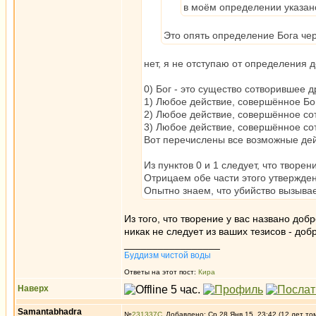
в моём определении указано
Это опять определение Бога че
нет, я не отступаю от определения д
0) Бог - это существо сотворившее д
1) Любое действие, совершённое Бо
2) Любое действие, совершённое со
3) Любое действие, совершённое со
Вот перечислены все возможные дейс
Из пунктов 0 и 1 следует, что творен
Отрицаем обе части этого утвержден
Опытно знаем, что убийство вызывае
Из того, что творение у вас названо добр
никак не следует из ваших тезисов - доб
_________________
Буддизм чистой воды
Ответы на этот пост:
Кира
Наверх
Samantabhadra
№
231337
Добавлено: Ср 28 Янв 15, 23:42 (12 лет то