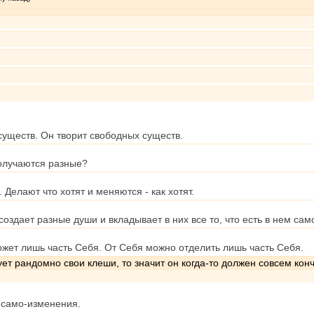
 существ. Он творит свободных существ.
получаются разные?
 Делают что хотят и меняются - как хотят.
создает разные души и вкладывает в них все то, что есть в нем са
ожет лишь часть Себя. От Себя можно отделить лишь часть Себя.
рует рандомно свои клеши, то значит он когда-то должен совсем ко
и само-изменения.