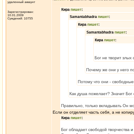
удаленный аккаунт
Кира
пишет
:
Зарегистрирован:
10.01.2009
Samantabhadra
пишет
:
Суждений: 10755
Кира
пишет
:
Samantabhadra
пишет
:
Кира
пишет
:
Бог не творит злых
Почему же они у него 
Потому что они - свободные.
Как душа пожелает? Значит Бог 
Правильно, только вкладывать Он м
Если он отделяет часть себя, а не копи
Кира
пишет
:
Бог обладает свободой творчества 