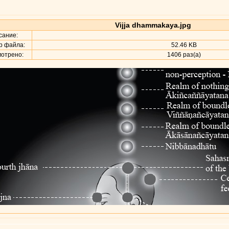
Vijja dhammakaya.jpg
ание:
р файла:
52.46 KB
отрено:
1406 раз(а)