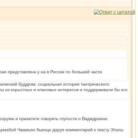
рая представлена у на в России по большей части
рический буддизм: социальная история тантрического
ты из корыстных и клановых интересов и поддерживали бы его
оруме и прикатите говорить глупости о Вадждраяне.
хармабой Чжамьян Кьенце даруя комментарий к тексту Этапы