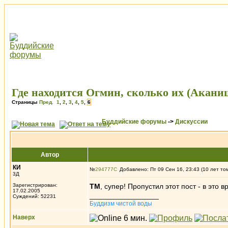
Где находится Огмин, сколько их (Акани
Страницы
Пред.
1
,
2
,
3
,
4
,
5
,
6
Буддийские форумы
->
Дискуссии
Автор
КИ
№
294777
Добавлено: Пт 09 Сен 16, 23:43 (10 лет то
3Д
Зарегистрирован:
ТМ
, супер! Пропустил этот пост - в это 
17.02.2005
_________________
Суждений: 52231
Буддизм чистой воды
Наверх