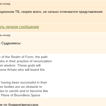
му назад)
диционном ТБ, скорее всего, не сильно отличаются представления.
му назад)
я Суддхавасы:
 of the Realm of Form, the path
ho in their practice of renunciation
their wisdom. These gods will
come Arhats who will board the
having been successful in their
heir bodies are an obstacle to
ies to vanish and to become like
 Plane of Boundless Space.
ие по бхаване\випассане.