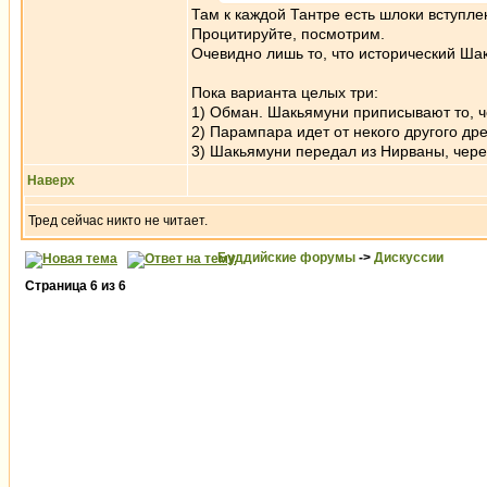
Там к каждой Тантре есть шлоки вступле
Процитируйте, посмотрим.
Очевидно лишь то, что исторический Ша
Пока варианта целых три:
1) Обман. Шакьямуни приписывают то, ч
2) Парампара идет от некого другого др
3) Шакьямуни передал из Нирваны, чере
Наверх
Тред сейчас никто не читает.
Буддийские форумы
->
Дискуссии
Страница
6
из
6