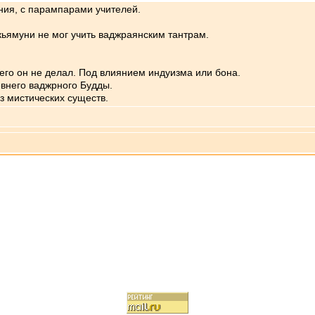
ния, с парампарами учителей.
кьямуни не мог учить ваджраянским тантрам.
его он не делал. Под влиянием индуизма или бона.
евнего ваджрного Будды.
з мистических существ.