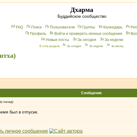
Дхарма
Буддийское сообщество
FAQ
Поиск
Пользователи
Группы
Календарь
Peг
Профиль
Войти и проверить личные сообщения
Вхo
Новые посты
За сегодня
За неделю
В этом разделе:
За сегодня
За неделю
За месяц
штха)
Сообщение
му назад)
время был в отпуске.