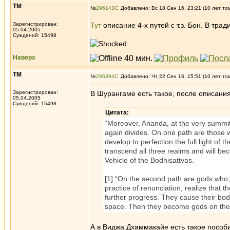
ТМ
№
296143
Добавлено: Вс 18 Сен 16, 23:21 (10 лет то
Зарегистрирован:
Тут
описание 4-х путей с т.з. Бон. В тра
05.04.2005
Суждений: 15498
Наверх
ТМ
№
296394
Добавлено: Чт 22 Сен 16, 15:51 (10 лет то
Зарегистрирован:
В Шурангаме есть такое, после описани
05.04.2005
Суждений: 15498
Цитата:
“Moreover, Ananda, at the very summit
again divides. On one path are those w
develop to perfection the full light of 
transcend all three realms and will be
Vehicle of the Bodhisattvas.
[1] “On the second path are gods who, 
practice of renunciation, realize that t
further progress. They cause their bod
space. Then they become gods on the
А в Виджа Дхаммакайе есть такое пособ