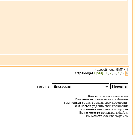
Часовой пояс: GMT + 4
Страницы
Пред.
1
,
2
,
3
,
4
,
5
,
6
Перейти:
Вам
нельзя
начинать темы
Вам
нельзя
отвечать на сообщения
Вам
нельзя
редактировать свои сообщения
Вам
нельзя
удалять свои сообщения
Вам
нельзя
голосовать в опросах
Вы
не можете
вкладывать файлы
Вы
можете
скачивать файлы