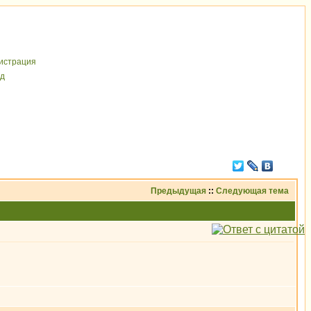
иcтрaция
д
Предыдущая
::
Следующая тема