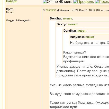
Наверх
Крот
№
296398
Добавлено: Чт 22 Сен 16, 18:14 (10 лет то
Гость
Dondhup
пишет
:
Откуда: Arkhangelsk
Вантус
пишет
:
Dondhup
пишет
:
видушака
пишет
:
Не бред это, а тантра. Х
Какая тантра?
Ваджраяна никакого отношен
профанация.
Ученые думают иначе. Отсылаю 
движения»). Поэтому прошу не р
(предавая свое происхождение, 
Ученые имею разные взгляды на ист
Вы судя спов сему разочаровлаись 
Такие тантры как Ямантака, Гухьса
танрийского пути.