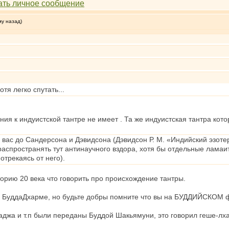
му назад)
отя легко спутать...
ия к индуистской тантре не имеет . Та же индуистская тантра кото
вас до Сандерсона и Дэвидсона (Дэвидсон Р. М. «Индийский эзоте
аспространять тут антинаучного вздора, хотя бы отдельные ламаи
отрекаясь от него).
орию 20 века что говорить про происхождение тантры.
в БуддаДхарме, но будьте добры помните что вы на БУДДИЙСКОМ ф
маджа и т.п были переданы Буддой Шакьямуни, это говорил геше-л