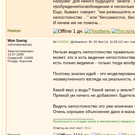
нагрузки" для некого будущего "зачета", 
пробуждении\освобождении и несколько 
Еще, бывает, говорят: "как размышлять и
непостоянство ..." или "бессамостно, бес
И ничем им не помочь...
Наверх
Won Soeng
№
224954
Добавлено: Вт 25 Ноя 14, 11:26 (12 лет то
заблокирован(а)
Зарегистрирован:
Нельзя видеть непостоянство правильно 
14.07.2006
может, это и есть видение непостоянст
Суждений: 14466
Откуда: Королев
есть только видимое - только тогда воо
Поэтому анализ идей - это моделирован
незамутненного взгляда на реальность, 
Какой вкус у воды? Какой запах у земли?
Прямой ум ничего не добавляет. Бдитель
Видеть непостоянство это уже конечная 
Очень хорошее объяснение дано в маха
_________________
Решительность и усердие (шила) в невозмутимом (самадхи) ис
Ответы на этот пост:
Dron