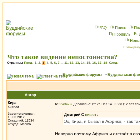
FAQ
Поиск
По
Профиль
Новы
В этом разд
Что такое видение непостоянства?
Страницы
Пред.
1
,
2
,
3
,
4
,
5
,
6
,
7
...
11
,
12
,
13
,
14
,
15
,
16
,
17
,
18
След.
Буддийские форумы
->
Буддистская фи
Автор
Кира
№
224947
Добавлено: Вт 25 Ноя 14, 00:38 (12 лет то
Кирилл
Зарегистрирован:
Дмитрий С
пишет
:
18.03.2012
Суждений: 11534
Эх, Кира, я бывал в Африке, - так та
Откуда: Москва
Наверно поэтому Африка и отстаёт в св
_________________