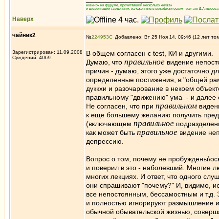
новичок на форуме, прочитавший несколько книжек
и доверяющий сведениям, изложенным в метафизическом трактате Д.Андреева 
Наверх
чайник2
№
224953
Добавлено: Вт 25 Ноя 14, 09:46 (12 лет то
Зарегистрирован: 11.09.2008
В общем согласен с test, КИ и другими.
Суждений: 4069
правильное
Думаю, что
видение непосто
причин - думаю, этого уже достаточно 
определенные постижения, в "общей рам
дуккхи и разочарование в некоем объек
правильному "движению" ума - и далее с
правильном
Не согласен, что при
видени
к еще большему желанию получить предм
правильное
(включающем
подразделени
правильное
как может быть
видение неп
депрессию.
Вопрос о том, почему не пробуждены\осво
и поверил в это - наболевший. Многие 
многих лекциях. И ответ, что одного сл
они спрашивают "почему?" И, видимо, ис
все непостоянным, бессамостным и т.д.
и полностью игнорируют размышление и о
обычной обывательской жизнью, соверша