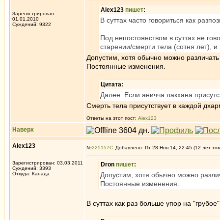
Alex123
пишет
:
Зарегистрирован:
01.01.2010
В суттах часто говориться как разпо
Суждений: 9322
Под непостоянством в суттах не гово
старении/смерти тела (сотня лет), и т
Допустим, хотя обычно можно различать
Постоянные изменения.
Цитата:
Далее. Если аничча лакхана присут
Смерть тела присутствует в каждой дха
Ответы на этот пост:
Alex123
Наверх
Alex123
№
225157
Добавлено: Пт 28 Ноя 14, 22:45 (12 лет то
Зарегистрирован: 03.03.2011
Dron
пишет
:
Суждений: 3393
Откуда: Канада
Допустим, хотя обычно можно разли
Постоянные изменения.
В суттах как раз больше упор на "грубое