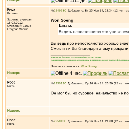
Наверх
Кира
№
224973
Добавлено: Вт 25 Ноя 14, 22:34 (12 лет то
Кирилл
Зарегистрирован:
Won Soeng
18.03.2012
Цитата:
Суждений: 11534
Откуда: Москва
Видеть непостоянство это уже конеч
Вы ведь про непостоянство хорошо знае
Смогли ли Вы благодаря этому прекратить
_________________
новичок на форуме, прочитавший несколько книжек
и доверяющий сведениям, изложенным в метафизическом трактате Д.Андреева 
Ответы на этот пост:
Won Soeng
Наверх
Росс
№
225012
Добавлено: Ср 26 Ноя 14, 20:59 (12 лет то
Гость
Он мог бы, но суровое начальство не по
Наверх
Росс
№
225013
Добавлено: Ср 26 Ноя 14, 21:00 (12 лет то
Гость