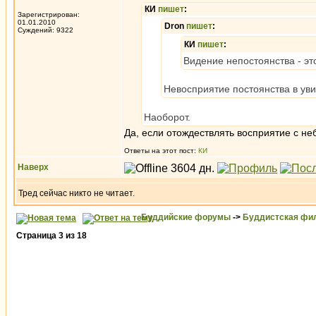
КИ
пишет
:
Зарегистрирован:
01.01.2010
Dron
пишет
:
Суждений: 9322
КИ
пишет
:
Видение непостоянства - эт
Невосприятие постоянства в уви
Наоборот.
Да, если отождествлять восприятие с н
Ответы на этот пост:
КИ
Наверх
Тред сейчас никто не читает.
Буддийские форумы
->
Буддистская фи
Страница
3
из
18