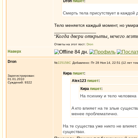
Dron
пишет
:
Смерть тела присутствует в каждой
Тело меняется каждый момент, но умира
_________________
Когда двери открыты, нечего лезть
"
Ответы на этот пост:
Dron
Наверх
Dron
№
225158
Добавлено: Пт 28 Ноя 14, 22:51 (12 лет то
Кира
пишет
:
Зарегистрирован:
01.01.2010
Alex123
пишет
:
Суждений: 9322
Кира
пишет
:
На психику и тело человека 
A кто влияет на те злые сущест
менее проблематично.
На те существа уже никто не влияет
существах.