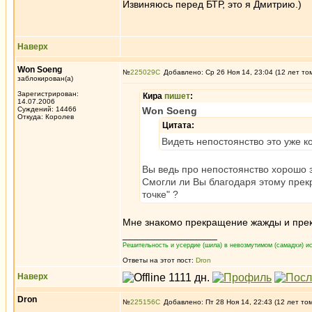
Извиняюсь перед БТР, это я Дмитрию.)
Наверх
Won Soeng
№
225029
Добавлено: Ср 26 Ноя 14, 23:04 (12 лет то
заблокирован(а)
Зарегистрирован:
Кира
пишет
:
14.07.2006
Суждений: 14466
Won Soeng
Откуда: Королев
Цитата:
Видеть непостоянство это уже к
Вы ведь про непостоянство хорошо 
Смогли ли Вы благодаря этому прекра
точке" ?
Мне знакомо прекращение жажды и пре
_________________
Решительность и усердие (шила) в невозмутимом (самадхи) ис
Ответы на этот пост:
Dron
Наверх
Dron
№
225156
Добавлено: Пт 28 Ноя 14, 22:43 (12 лет то