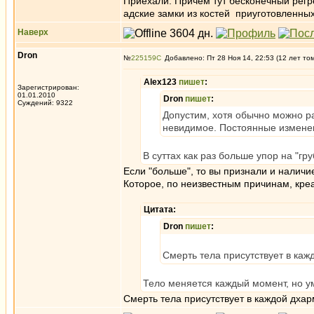
Приехали. Причем тут бесконечный регр
адские замки из костей приуготовленны
Наверх
Dron
№
225159
Добавлено: Пт 28 Ноя 14, 22:53 (12 лет то
Alex123
пишет
:
Зарегистрирован:
01.01.2010
Dron
пишет
:
Суждений: 9322
Допустим, хотя обычно можно ра
невидимое. Постоянные измене
В суттах как раз больше упор на "гр
Если "больше", то вы признали и наличие
Которое, по неизвестным причинам, кре
Цитата:
Dron
пишет
:
Смерть тела присутствует в каж
Тело меняется каждый момент, но у
Смерть тела присутствует в каждой дха